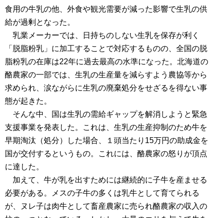
食用の牛乳の他、外食や観光需要が減った影響で生乳の供
給が過剰となった。
乳業メーカーでは、日持ちのしない生乳を保存が利く
「脱脂粉乳」に加工することで対応するものの、全国の脱
脂粉乳の在庫は22年に過去最高の水準になった。北海道の
酪農家の一部では、生乳の生産量を減らすよう農協等から
求められ、涙ながらに生乳の廃棄処分をせざるを得ない事
態が起きた。
そんな中、国は生乳の需給ギャップを解消しようと緊急
支援事業を発表した。これは、生乳の生産抑制のため牛を
早期淘汰（処分）した場合、１頭当たり15万円の助成金を
国が交付するというもの。これには、酪農家の怒りが頂点
に達した。
加えて、牛が乳を出すためには継続的に子牛を産ませる
必要がある。メスの子牛の多くは乳牛として育てられる
が、ヌレ子は肉牛として畜産農家に売られ酪農家の収入の