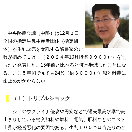
中央酪農会議（中酪）は12月２日、
全国の指定生乳生産者団体（指定団
体）が生乳販売を受託する酪農家の戸
数が初めて１万戸（２０２４年10月段階９９６０戸）を割
ったと発表した。15年前と比べると何と半減したことにな
る。ここ５年間で見ても24％（約３０００戸）減と離農に
歯止めがかからない。
（１）トリプルショック
ロシアのウクライナ侵攻や円安などで過去最高水準で高
止まりしている輸入飼料や燃料、電気、肥料などのコスト
上昇が経営悪化の要因である。生乳１００キロ当たりの全