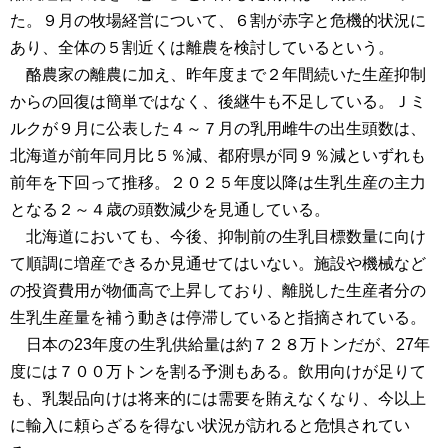
た。９月の牧場経営について、６割が赤字と危機的状況に
あり、全体の５割近くは離農を検討しているという。
酪農家の離農に加え、昨年度まで２年間続いた生産抑制
からの回復は簡単ではなく、後継牛も不足している。Ｊミ
ルクが９月に公表した４～７月の乳用雌牛の出生頭数は、
北海道が前年同月比５％減、都府県が同９％減といずれも
前年を下回って推移。２０２５年度以降は生乳生産の主力
となる２～４歳の頭数減少を見通している。
北海道においても、今後、抑制前の生乳目標数量に向け
て順調に増産できるか見通せてはいない。施設や機械など
の投資費用が物価高で上昇しており、離脱した生産者分の
生乳生産量を補う動きは停滞していると指摘されている。
日本の23年度の生乳供給量は約７２８万トンだが、27年
度には７００万トンを割る予測もある。飲用向けが足りて
も、乳製品向けは将来的には需要を賄えなくなり、今以上
に輸入に頼らざるを得ない状況が訪れると危惧されてい