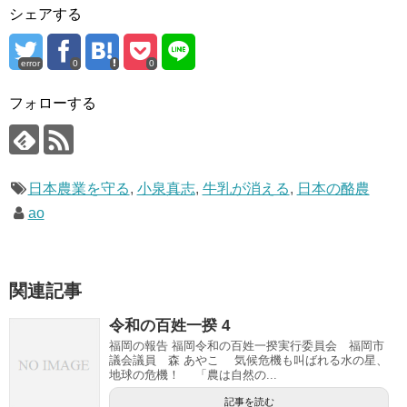
シェアする
error
0
0
フォローする
日本農業を守る
,
小泉真志
,
牛乳が消える
,
日本の酪農
ao
関連記事
令和の百姓一揆 4
福岡の報告 福岡令和の百姓一揆実行委員会 福岡市
議会議員 森 あやこ 気候危機も叫ばれる水の星、
地球の危機！ 「農は自然の...
記事を読む