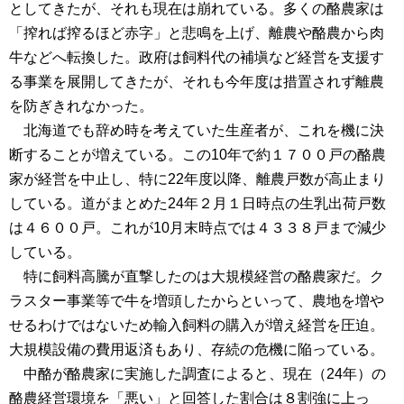
としてきたが、それも現在は崩れている。多くの酪農家は
「搾れば搾るほど赤字」と悲鳴を上げ、離農や酪農から肉
牛などへ転換した。政府は飼料代の補塡など経営を支援す
る事業を展開してきたが、それも今年度は措置されず離農
を防ぎきれなかった。
北海道でも辞め時を考えていた生産者が、これを機に決
断することが増えている。この10年で約１７００戸の酪農
家が経営を中止し、特に22年度以降、離農戸数が高止まり
している。道がまとめた24年２月１日時点の生乳出荷戸数
は４６００戸。これが10月末時点では４３３８戸まで減少
している。
特に飼料高騰が直撃したのは大規模経営の酪農家だ。ク
ラスター事業等で牛を増頭したからといって、農地を増や
せるわけではないため輸入飼料の購入が増え経営を圧迫。
大規模設備の費用返済もあり、存続の危機に陥っている。
中酪が酪農家に実施した調査によると、現在（24年）の
酪農経営環境を「悪い」と回答した割合は８割強に上っ