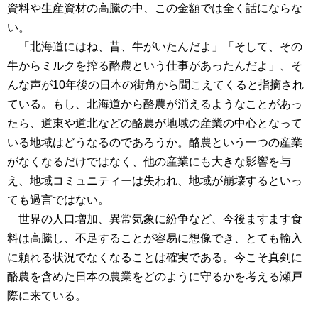
資料や生産資材の高騰の中、この金額では全く話にならな
い。
「北海道にはね、昔、牛がいたんだよ」「そして、その
牛からミルクを搾る酪農という仕事があったんだよ」、そ
んな声が10年後の日本の街角から聞こえてくると指摘され
ている。もし、北海道から酪農が消えるようなことがあっ
たら、道東や道北などの酪農が地域の産業の中心となって
いる地域はどうなるのであろうか。酪農という一つの産業
がなくなるだけではなく、他の産業にも大きな影響を与
え、地域コミュニティーは失われ、地域が崩壊するといっ
ても過言ではない。
世界の人口増加、異常気象に紛争など、今後ますます食
料は高騰し、不足することが容易に想像でき、とても輸入
に頼れる状況でなくなることは確実である。今こそ真剣に
酪農を含めた日本の農業をどのように守るかを考える瀬戸
際に来ている。