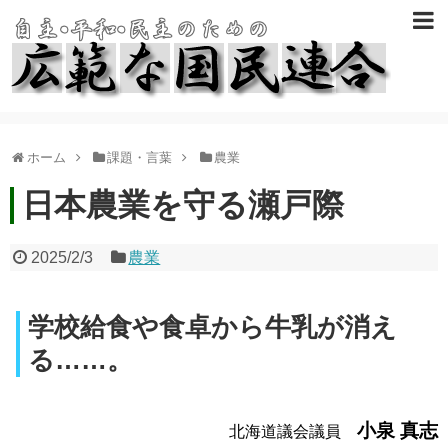
ホーム
課題・言葉
農業
日本農業を守る瀬戸際
2025/2/3
農業
学校給食や食卓から牛乳が消え
る……。
小泉 真志
北海道議会議員