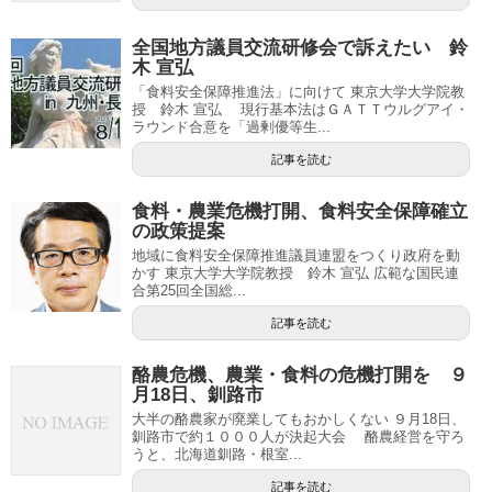
全国地方議員交流研修会で訴えたい 鈴
木 宣弘
「食料安全保障推進法」に向けて 東京大学大学院教
授 鈴木 宣弘 現行基本法はＧＡＴＴウルグアイ・
ラウンド合意を「過剰優等生...
記事を読む
食料・農業危機打開、食料安全保障確立
の政策提案
地域に食料安全保障推進議員連盟をつくり政府を動
かす 東京大学大学院教授 鈴木 宣弘 広範な国民連
合第25回全国総...
記事を読む
酪農危機、農業・食料の危機打開を ９
月18日、釧路市
大半の酪農家が廃業してもおかしくない ９月18日、
釧路市で約１０００人が決起大会 酪農経営を守ろ
うと、北海道釧路・根室...
記事を読む