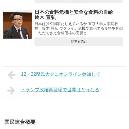
日本の食料危機と安全な食料の自給
鈴木 宣弘
日本は独立国家たりえているか 東京大学大学院教
授 鈴木 宣弘 ウクライナ危機で激化する食料争奪戦
ただでさえ食料価格の高騰と...
記事を読む
12・22県民大会にオンライン参加して
トランプ政権再登場で世界はどうなる
国民連合概要