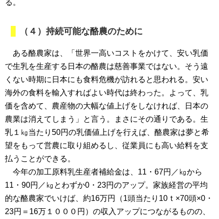
る。
（４）持続可能な酪農のために
ある酪農家は、「世界一高いコストをかけて、安い乳価
で生乳を生産する日本の酪農は慈善事業ではない。そう遠
くない時期に日本にも食料危機が訪れると思われる。安い
海外の食料を輸入すればよい時代は終わった。よって、乳
価を含めて、農産物の大幅な値上げをしなければ、日本の
農業は消えてしまう」と言う。まさにその通りである。生
乳１㎏当たり50円の乳価値上げを行えば、酪農家は夢と希
望をもって営農に取り組めるし、従業員にも高い給料を支
払うことができる。
今年の加工原料乳生産者補給金は、11・67円／㎏から
11・90円／㎏とわずか0・23円のアップ。家族経営の平均
的な酪農家でいけば、約16万円（1頭当たり10ｔ×70頭×0・
23円＝16万１０００円）の収入アップにつながるものの、