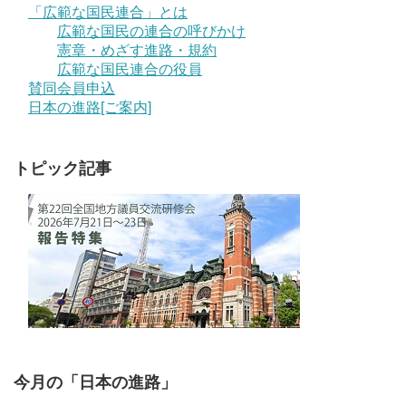
「広範な国民連合」とは
広範な国民の連合の呼びかけ
憲章・めざす進路・規約
広範な国民連合の役員
賛同会員申込
日本の進路[ご案内]
トピック記事
今月の「日本の進路」