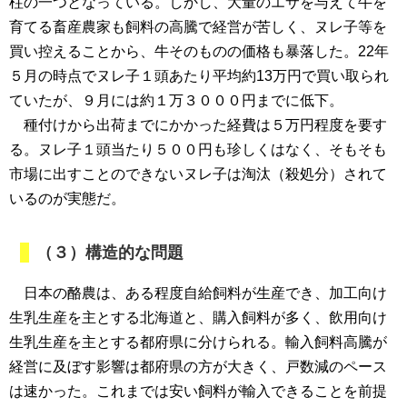
柱の一つとなっている。しかし、大量のエサを与えて牛を
育てる畜産農家も飼料の高騰で経営が苦しく、ヌレ子等を
買い控えることから、牛そのものの価格も暴落した。22年
５月の時点でヌレ子１頭あたり平均約13万円で買い取られ
ていたが、９月には約１万３０００円までに低下。
種付けから出荷までにかかった経費は５万円程度を要す
る。ヌレ子１頭当たり５００円も珍しくはなく、そもそも
市場に出すことのできないヌレ子は淘汰（殺処分）されて
いるのが実態だ。
（３）構造的な問題
日本の酪農は、ある程度自給飼料が生産でき、加工向け
生乳生産を主とする北海道と、購入飼料が多く、飲用向け
生乳生産を主とする都府県に分けられる。輸入飼料高騰が
経営に及ぼす影響は都府県の方が大きく、戸数減のペース
は速かった。これまでは安い飼料が輸入できることを前提