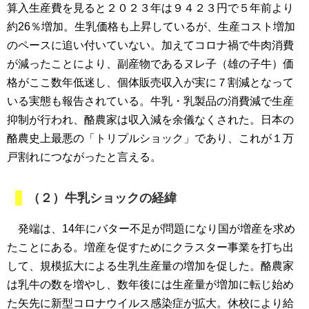
算入生産費を見ると２０２３年は９４２３円で５年前より
約26％増加。生乳価格も上昇しているが、生産コスト増加
のペースに追い付いていない。加えてコロナ禍で牛肉消費
が減ったことにより、副産物であるヌレ子（雄の子牛）価
格がここ数年低迷し、個体販売収入が実に７割減となって
いる実態も報告されている。牛乳・乳製品の消費減で生産
抑制が行われ、酪農家は収入減を余儀なくされた。日本の
酪農史上最悪の「トリプルショック」であり、これが１万
戸割れにつながったと言える。
（２）牛乳ショックの経緯
発端は、14年にバター不足が問題になり国が増産を求め
たことにある。増産を促すためにクラスター事業を打ち出
して、規模拡大による生乳生産量の増加を促した。酪農家
は乳牛の数を増やし、数年後には生産量が増加に転じ始め
た矢先に新型コロナウイルス感染症が拡大。休校により給