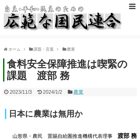
ホーム
課題・言葉
農業
食料安全保障推進は喫緊の
課題 渡部 務
2023/11/3
2024/1/2
農業
日本に農業は無用か
渡部 務
山形県・農民 置賜自給圏推進機構代表理事