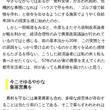
今さらながらではあるが「食料安保」が言われ始め、危
機的な事態になれば「ハウスで芋を作れ」「ゴルフ場で穀
物を作れ」と命令を出せるようにする施策でようやく自給
率38％の現実を感じ始めたのか。
しかし一部報道をみると、今度もまたぞろ規制改革論者
が幅を利かせ、経済合理性のみで農業政策議論が行われて
いるのではと感じる。前の基本法から20年、この実態とそ
の原因をしっかり受け止めているのかと怒りを込めた感情
をもたざるを得ない。こうした経済論者には私の米１粒も
食べさせたくないし、57年のわが家の農業を支えてくれた
都市生活者には、何があっても農産物を届けたいと思う。
今こそゆるやかな
集落営農を
農村を守るには兼業農家も含め、多様な経営体が存在す
ることは当たり前のことである。そこで暮らすわれわれは