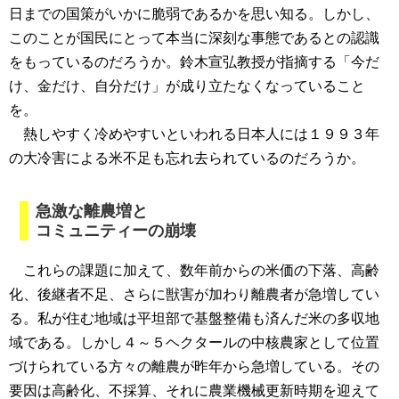
日までの国策がいかに脆弱であるかを思い知る。しかし、
このことが国民にとって本当に深刻な事態であるとの認識
をもっているのだろうか。鈴木宣弘教授が指摘する「今だ
け、金だけ、自分だけ」が成り立たなくなっていること
を。
熱しやすく冷めやすいといわれる日本人には１９９３年
の大冷害による米不足も忘れ去られているのだろうか。
急激な離農増と
コミュニティーの崩壊
これらの課題に加えて、数年前からの米価の下落、高齢
化、後継者不足、さらに獣害が加わり離農者が急増してい
る。私が住む地域は平坦部で基盤整備も済んだ米の多収地
域である。しかし４～５ヘクタールの中核農家として位置
づけられている方々の離農が昨年から急増している。その
要因は高齢化、不採算、それに農業機械更新時期を迎えて