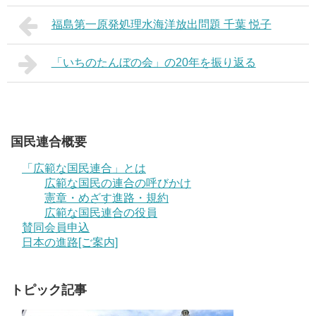
福島第一原発処理水海洋放出問題 千葉 悦子
「いちのたんぼの会」の20年を振り返る
国民連合概要
「広範な国民連合」とは
広範な国民の連合の呼びかけ
憲章・めざす進路・規約
広範な国民連合の役員
賛同会員申込
日本の進路[ご案内]
トピック記事