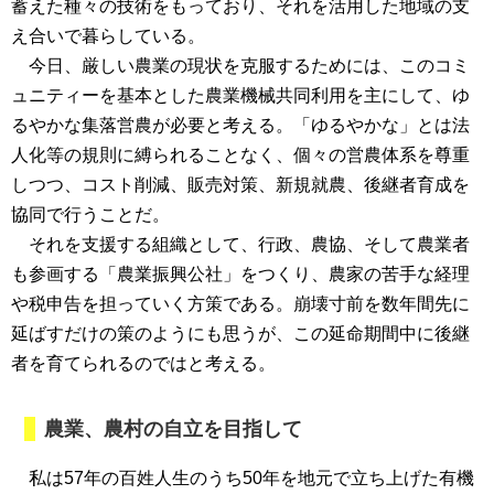
蓄えた種々の技術をもっており、それを活用した地域の支
え合いで暮らしている。
今日、厳しい農業の現状を克服するためには、このコミ
ュニティーを基本とした農業機械共同利用を主にして、ゆ
るやかな集落営農が必要と考える。「ゆるやかな」とは法
人化等の規則に縛られることなく、個々の営農体系を尊重
しつつ、コスト削減、販売対策、新規就農、後継者育成を
協同で行うことだ。
それを支援する組織として、行政、農協、そして農業者
も参画する「農業振興公社」をつくり、農家の苦手な経理
や税申告を担っていく方策である。崩壊寸前を数年間先に
延ばすだけの策のようにも思うが、この延命期間中に後継
者を育てられるのではと考える。
農業、農村の自立を目指して
私は57年の百姓人生のうち50年を地元で立ち上げた有機