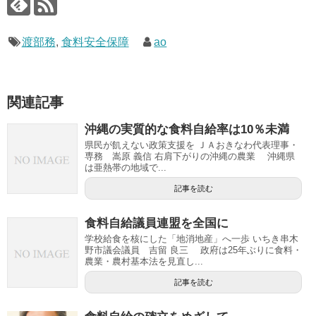
渡部務
,
食料安全保障
ao
関連記事
沖縄の実質的な食料自給率は10％未満
県民が飢えない政策支援を ＪＡおきなわ代表理事・
専務 嵩原 義信 右肩下がりの沖縄の農業 沖縄県
は亜熱帯の地域で...
記事を読む
食料自給議員連盟を全国に
学校給食を核にした「地消地産」へ一歩 いちき串木
野市議会議員 吉留 良三 政府は25年ぶりに食料・
農業・農村基本法を見直し...
記事を読む