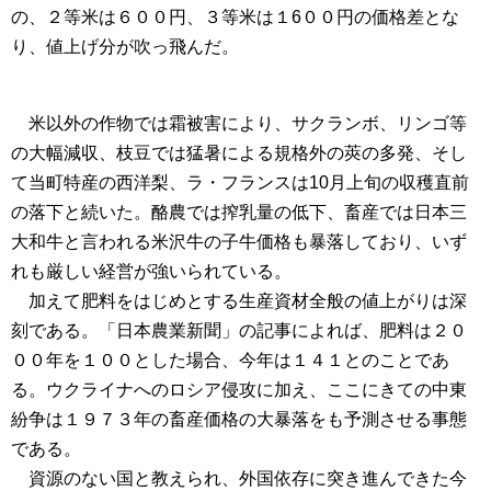
の、２等米は６００円、３等米は１6００円の価格差とな
り、値上げ分が吹っ飛んだ。
米以外の作物では霜被害により、サクランボ、リンゴ等
の大幅減収、枝豆では猛暑による規格外の莢の多発、そし
て当町特産の西洋梨、ラ・フランスは10月上旬の収穫直前
の落下と続いた。酪農では搾乳量の低下、畜産では日本三
大和牛と言われる米沢牛の子牛価格も暴落しており、いず
れも厳しい経営が強いられている。
加えて肥料をはじめとする生産資材全般の値上がりは深
刻である。「日本農業新聞」の記事によれば、肥料は２０
００年を１００とした場合、今年は１４１とのことであ
る。ウクライナへのロシア侵攻に加え、ここにきての中東
紛争は１９７３年の畜産価格の大暴落をも予測させる事態
である。
資源のない国と教えられ、外国依存に突き進んできた今