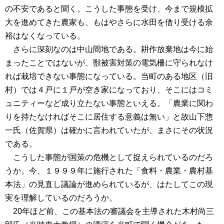
の不安であると聞く。こうした事態を受け、今まで規模拡
大を進めてきた農家も、もはやさらに水田を借り受ける余
裕はなくなっている。
さらに深刻なのは中山間地である。耕作放棄地は今に始
まったことではないが、獣被害対策の電気柵に守られなけ
れば栽培できない事態になっている。当町のある地区（旧
村）では４戸に１戸が空き家になっており、そこにはコミ
ュニティーなど成り立たない事態といえる。「農業に関わ
りを持たなければそこに居住する意義は無い」と故山下惣
一氏（佐賀県）は確かに言われていたが、まさにその状況
である。
こうした事態が国策の危機として捉えられているのだろ
うか。今、１９９９年に施行された「食料・農業・農村基
本法」の見直し議論が進められているが、はたしてこの現
実を理解しているのだろうか。
20年ほど前、この基本法の審議会を主導された木村尚三