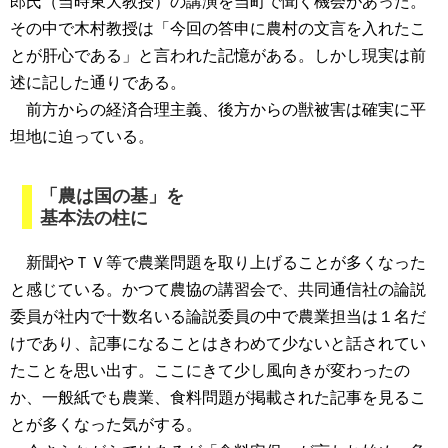
郎氏（当時東大教授）の講演を当町で聞く機会があった。
その中で木村教授は「今回の答申に農村の文言を入れたこ
とが肝心である」と言われた記憶がある。しかし現実は前
述に記した通りである。
前方からの経済合理主義、後方からの獣被害は確実に平
坦地に迫っている。
「農は国の基」を
基本法の柱に
新聞やＴＶ等で農業問題を取り上げることが多くなった
と感じている。かつて農協の講習会で、共同通信社の論説
委員が社内で十数名いる論説委員の中で農業担当は１名だ
けであり、記事になることはきわめて少ないと話されてい
たことを思い出す。ここにきて少し風向きが変わったの
か、一般紙でも農業、食料問題が掲載された記事を見るこ
とが多くなった気がする。