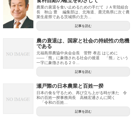
食料自給の確立をめざして
農業の衰退を食い止めるための手だて ＪＡ常陸組合
長 秋山 豊 編集部は、北海道、鹿児島県に次ぐ農
業生産県である茨城県の主力...
記事を読む
農の衰退は、国家と社会の持続性の危機
である
元福島県農協中央会会長 菅野 孝志 はじめに
――「熊」に象徴される社会の後退 「熊」という
一字に象徴される２０...
記事を読む
瀬戸際の日本農業と百姓一揆
日本の食を守るため、再び立ち上がる時が来た 令
和の百姓一揆事務局長 高橋宏通さんに聞く
「令和の百姓...
記事を読む