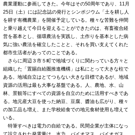
農業運動に参画してきた。今年はその50周年であり、11月
25日（土）には記念誌の発行とシンポジウム「土を耕し人
を耕す有機農業」を開催予定している。種々な苦難を仲間
と乗り越えて今日を迎えることができたのは、有畜複合経
営を基本とし、循環農法を実践し、土作りを基本とした病
気に強い農法を確立したことと、それを買い支えてくれた
都市生活者があってのことである。
さらに周辺３市５町で地域づくりに関わっている方々と
組織した「置賜自給圏推進機構」は私にとって大きな柱で
ある。地域自立はとてつもない大きな目標であるが、地域
資源の活用は最も大事な基盤である。人、農地、水、山
林、景観等にすべての資源を自立のために活用すべきであ
る。地元産大豆を使った納豆、豆腐、醬油も広がり、種々
の加工品も増え、また学校給食での地元食材使用も増えて
いる。
特筆すべきは電力の自給である。民間企業が主体になっ
て設立された発電量は、水力、バイオマス、バイオガス、