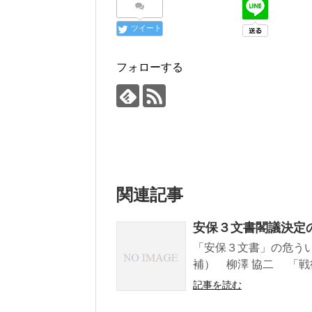
ツイート
フォローする
関連記事
安保３文書閣議決定
「安保３文書」の危う
補） 柳澤 協二 「戦
記事を読む