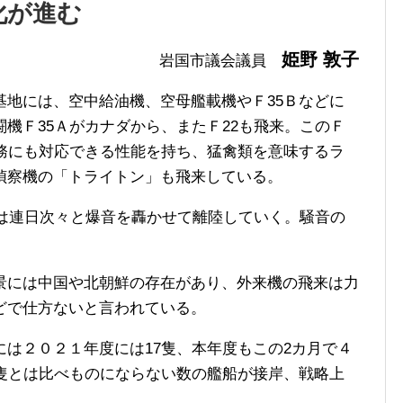
化が進む
姫野 敦子
岩国市議会議員
地には、空中給油機、空母艦載機やＦ35Ｂなどに
機Ｆ35Ａがカナダから、またＦ22も飛来。このＦ
任務にも対応できる性能を持ち、猛禽類を意味するラ
偵察機の「トライトン」も飛来している。
には連日次々と爆音を轟かせて離陸していく。騒音の
には中国や北朝鮮の存在があり、外来機の飛来は力
どで仕方ないと言われている。
は２０２１年度には17隻、本年度もこの2カ月で４
５隻とは比べものにならない数の艦船が接岸、戦略上