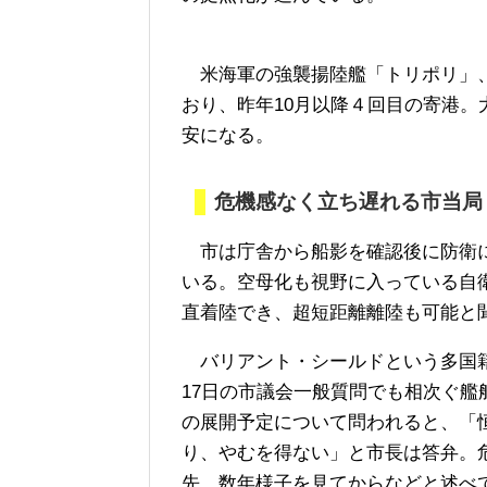
米海軍の強襲揚陸艦「トリポリ」、
おり、昨年10月以降４回目の寄港
安になる。
危機感なく立ち遅れる市当局
市は庁舎から船影を確認後に防衛に
いる。空母化も視野に入っている自
直着陸でき、超短距離離陸も可能と
バリアント・シールドという多国籍
17日の市議会一般質問でも相次ぐ
の展開予定について問われると、「
り、やむを得ない」と市長は答弁。
先、数年様子を見てからなどと述べ