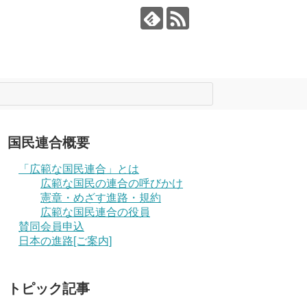
国民連合概要
「広範な国民連合」とは
広範な国民の連合の呼びかけ
憲章・めざす進路・規約
広範な国民連合の役員
賛同会員申込
日本の進路[ご案内]
トピック記事