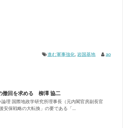
進む軍事強化
,
岩国基地
ao
の撤回を求める 柳澤 協二
い論理 国際地政学研究所理事長（元内閣官房副長官
後安保戦略の大転換」の要である「...