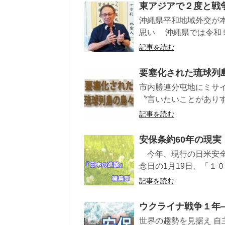
東アジアで２度と戦
沖縄県平和地域外交が本
思い 沖縄県では令和５
記事を読む
要塞化された琉球列
市内勝連分屯地にミサイ
〝言いたいことがありす
記事を読む
安保条約60年の現実
今年、現行の日米安全
念日の1月19日、「１
記事を読む
ウクライナ戦争１年
世界の趨勢を見据え 