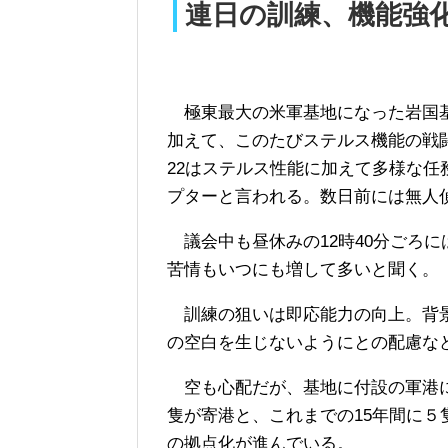
連日の訓練、機能強
極東最大の米軍基地になった岩国基
加えて、このたびステルス機能の戦闘
22はステルス性能に加えて多様な
プターと言われる。数日前には無人
議会中も昼休みの12時40分ごろ
苦情もいつにも増して多いと聞く。
訓練の狙いは即応能力の向上。背景
の空白を生じないようにとの配慮な
空も心配だが、基地に付設の軍港に
隻が寄港と、これまでの15年間に
の拠点化が進んでいる。