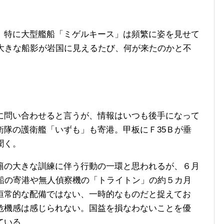
特に大型艦船「ミゲルキース」は頻繁に姿を見せて
。大きな船影が岩国に見えるたび、何が来たのかと不
問い合わせると言うが、情報はいつも後手になって
衛隊の護衛艦「いずも」も寄港。甲板にＦ35Ｂが垂
聞く。
の大きな訓練に伴う行動の一環と思われるが、６月
艦船の寄港や無人偵察機の「トライトン」の約５カ月
恒常的な配備ではない、一時的なものだと捉えてお
危機感は感じられない。国益を損なわないことを優
ている。