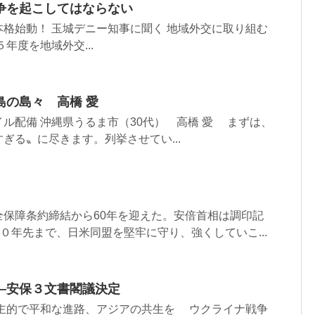
争を起こしてはならない
格始動！ 玉城デニー知事に聞く 地域外交に取り組む
年度を地域外交...
島の島々 高橋 愛
ル配備 沖縄県うるま市（30代） 高橋 愛 まずは、
ぎる〟に尽きます。列挙させてい...
保障条約締結から60年を迎えた。安倍首相は調印記
００年先まで、日米同盟を堅牢に守り、強くしていこ...
―安保３文書閣議決定
自主的で平和な進路、アジアの共生を ウクライナ戦争