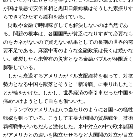
が国は最悪で安倍首相と黒田日銀総裁はそうした素振りす
らできずひたすら緩和を続けている。
財政や金融で時間稼ぎしても解決しないのは当然であ
る。問題の根本は、各国国民が貧乏になりすぎて必要なも
のをカネがないので買えない結果としての長期の世界的需
要不足である。麻薬中毒のような金融政策は長くは続かな
い。破裂したら未曽有の災害となる金融バブルが極限近く
膨張している。
しかも衰退するアメリカがドル支配維持を狙って、対抗
勢力となる中国を蹴落とそうと「新冷戦」に乗り出したこ
とが輪をかけた。しかし、世界経済の牽引車だった中国を
痛めつけようとして自らも傷ついた。
トランプのアメリカは八つ当たりのように各国への犠牲
転嫁を狙っている。こうして主要大国間の貿易戦争、技術
覇権戦争がいちだんと激化した。米中対立の中で欧米諸国
がアメリカとの違いを際立たせるなど大国間の対立が目立