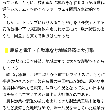
っている。とくに、技術革新の核心をなす５Ｇ（第５世代
通信システム）をめぐるファーウェイ問題が象徴的であ
る。
しかし、トランプに取り入ることだけを「外交」とする
安倍首相の下で属国路線を進むわが国には、欧州諸国のよ
うな「国益」を貫く選択肢はなかった。
農業と電子・自動車など地域経済に大打撃
この状況は日本経済、地域にすでに大きな影響をもたら
している。
輸出は急減し、昨年12月から前年比マイナスに。とくに
半導体やそれを作る製造装置の中国輸出が激減。原料や生
産資材の輸出も急減速。深刻な不況となって久しい日本経
済を辛うじて支えてきた輸出が大打撃なのである。
農林漁業の衰退の後に進出してきた製造業工場も撤退す
るなど疲弊した地域経済で、唯一活況を呈していた産業分