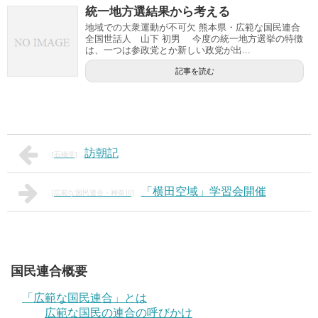
統一地方選結果から考える
地域での大衆運動が不可欠 熊本県・広範な国民連合
全国世話人 山下 初男 今度の統一地方選挙の特徴
は、一つは参政党とか新しい政党が出...
記事を読む
訪朝記
[石橋学]
「横田空域」学習会開催
[広範な国民連合・神奈川]
国民連合概要
「広範な国民連合」とは
広範な国民の連合の呼びかけ