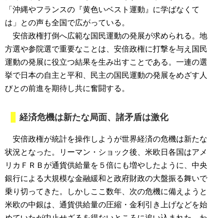
「沖縄やフランスの『黄色いベスト運動』に学ばなくて
は」との声も全国で広がっている。
安倍政権打倒へ広範な国民運動の発展が求められる。地
方選や参院選で重要なことは、安倍政権に打撃を与え国民
運動の発展に役立つ結果を生み出すことである。一連の選
挙で日本の自主と平和、民主の国民運動の発展をめざす人
びとの前進を期待し共に奮闘する。
経済危機は新たな局面、諸矛盾は激化
安倍政権が統計を操作しようが世界経済の危機は新たな
状況となった。リーマン・ショック後、米欧日各国はアメ
リカＦＲＢが通貨供給量を５倍にも増やしたように、中央
銀行による大規模な金融緩和と政府財政の大盤振る舞いで
乗り切ってきた。しかしここ数年、次の危機に備えようと
米欧の中銀は、通貨供給量の圧縮・金利引き上げなどを始
めていたが中止せざるを得ないところに追い込まれた。わ