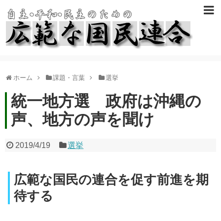
ホーム
課題・言葉
選挙
統一地方選 政府は沖縄の
声、地方の声を聞け
2019/4/19
選挙
広範な国民の連合を促す前進を期
待する