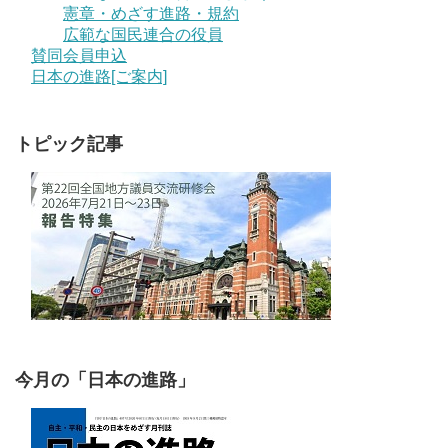
憲章・めざす進路・規約
広範な国民連合の役員
賛同会員申込
日本の進路[ご案内]
トピック記事
今月の「日本の進路」