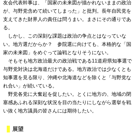
友会代表幹事は、「国家の未来図が描かれないままの政治
が、与野党含めて続いてしまった」と批判。長年自民党を
支えてきた財界人の責任は問うまい。まさにその通りであ
る。
しかし、この深刻な課題は政治の争点とはなっていな
い。地方選だからか？ 参院選に向けても、本格的な「国
家の未来図」をめぐって論戦となりそうにない。
そもそも地方政治最大の政治戦である11道府県知事選で
与野党対決は北海道だけである。地方政治では少なくとも
知事選を見る限り、沖縄や北海道などを除くと「与野党な
れ合い」が続いている。
野党各党に大奮起を促したい。とくに地方の、地域の閉
塞感あふれる深刻な状況を目の当たりにしながら選挙を戦
い抜く地方議員の皆さんには期待したい。
展望