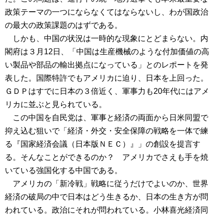
政策テーマの一つにならなくてはならないし、わが国政治
の最大の政策課題のはずである。
しかも、中国の状況は一時的な現象にとどまらない。内
閣府は３月12日、「中国は生産機械のような付加価値の高
い製品や部品の輸出拠点になっている」とのレポートを発
表した。国際特許でもアメリカに迫り、日本を上回った。
ＧＤＰはすでに日本の３倍近く、軍事力も20年代にはアメ
リカに並ぶと見られている。
この中国を自民党は、軍事と経済の両面から日米同盟で
抑え込む狙いで「経済・外交・安全保障の戦略を一体で練
る『国家経済会議（日本版ＮＥＣ）』」の創設を提言す
る。そんなことができるのか？ アメリカでさえも手を焼
いている強国化する中国である。
アメリカの「新冷戦」戦略に従うだけでよいのか、世界
経済の破局の中で日本はどう生きるか、日本の生き方が問
われている。政治にそれが問われている。小林喜光経済同