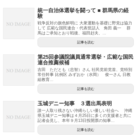
統一自治体選挙を闘って ■ 群馬県の経
験
戦争反対の旗色鮮明に 大衆運動を基礎に野党は協力
して 広範な国民連合・代表世話人 角田 義一 群
馬はご承知とおり戦後、福田赳夫、...
記事を読む
第25回参議院議員通常選挙・広範な国民
連合推薦候補
吉田 ただとも（忠智）さん 社民党前党首、党特別
常任幹事 比例区 みずおか（水岡） 俊一さん 日教
組教育...
記事を読む
玉城デニー知事 ３選出馬表明
誰一人取り残さない沖縄らしい優しい社会へ 沖縄
県玉城デニー知事は４月25日に多くの支援者と共に
記者会見し、本年９月13日投開票の知事...
記事を読む