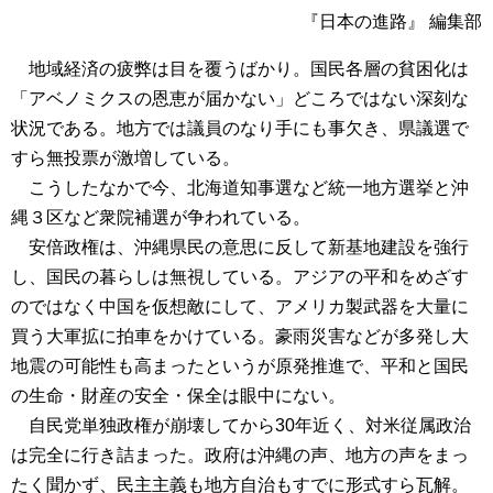
『日本の進路』 編集部
地域経済の疲弊は目を覆うばかり。国民各層の貧困化は
「アベノミクスの恩恵が届かない」どころではない深刻な
状況である。地方では議員のなり手にも事欠き、県議選で
すら無投票が激増している。
こうしたなかで今、北海道知事選など統一地方選挙と沖
縄３区など衆院補選が争われている。
安倍政権は、沖縄県民の意思に反して新基地建設を強行
し、国民の暮らしは無視している。アジアの平和をめざす
のではなく中国を仮想敵にして、アメリカ製武器を大量に
買う大軍拡に拍車をかけている。豪雨災害などが多発し大
地震の可能性も高まったというが原発推進で、平和と国民
の生命・財産の安全・保全は眼中にない。
自民党単独政権が崩壊してから30年近く、対米従属政治
は完全に行き詰まった。政府は沖縄の声、地方の声をまっ
たく聞かず、民主主義も地方自治もすでに形式すら瓦解。