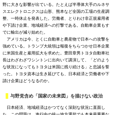
野に大きな影響が出ている。たとえば半導体大手のルネサ
スエレクトロニクスは山形、熊本など全国の工場の生産調
整、一時休止を発表した。労働者、とりわけ非正規雇用者
や下請け企業、地域経済への打撃である。自動車企業もす
でに輸出が減り始めた。
アメリカは今、とくに自動車と農産物で日本への攻撃を
強めている。トランプ大統領は報復をちらつかせ日本企業
に米国生産と雇用拡大を求めた。豊田章男トヨタ自動車社
長はわざわざワシントンに出向いて講演して、「どのよう
な状況になってもトヨタは米国に残り続ける」と忠誠を誓
った。トヨタ資本は生き延びても、日本経済と労働者や下
請け企業はどうなるのか。
与野党含め「国家の未来図」を描けない政治
日本経済、地域経済はかつてなく深刻な状況に直面し
た。この問題は、進行中の統一地方選挙でも本来最重要な