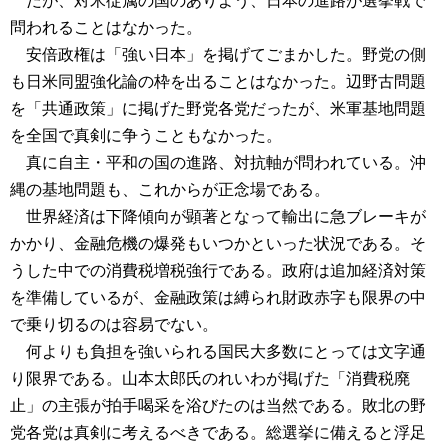
だが、対米従属の国のありよう、日本の進路が選挙戦で
問われることはなかった。
安倍政権は「強い日本」を掲げてごまかした。野党の側
も日米同盟強化論の枠を出ることはなかった。辺野古問題
を「共通政策」に掲げた野党各党だったが、米軍基地問題
を全国で真剣に争うこともなかった。
真に自主・平和の国の進路、対抗軸が問われている。沖
縄の基地問題も、これからが正念場である。
世界経済は下降傾向が顕著となって輸出に急ブレーキが
かかり、金融危機の爆発もいつかといった状況である。そ
うした中での消費税増税強行である。政府は追加経済対策
を準備しているが、金融政策は縛られ財政赤字も限界の中
で乗り切るのは容易でない。
何よりも負担を強いられる国民大多数にとっては文字通
り限界である。山本太郎氏のれいわが掲げた「消費税廃
止」の主張が拍手喝采を浴びたのは当然である。敗北の野
党各党は真剣に考えるべきである。総選挙に備えると浮足