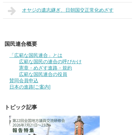
オヤジの遺志継ぎ、日朝国交正常化めざす
国民連合概要
「広範な国民連合」とは
広範な国民の連合の呼びかけ
憲章・めざす進路・規約
広範な国民連合の役員
賛同会員申込
日本の進路[ご案内]
トピック記事