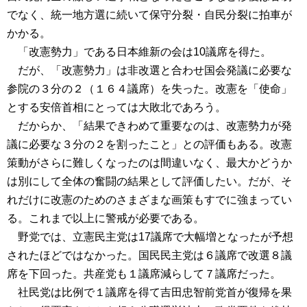
でなく、統一地方選に続いて保守分裂・自民分裂に拍車が
かかる。
「改憲勢力」である日本維新の会は10議席を得た。
だが、「改憲勢力」は非改選と合わせ国会発議に必要な
参院の３分の２（１６４議席）を失った。改憲を「使命」
とする安倍首相にとっては大敗北であろう。
だからか、「結果できわめて重要なのは、改憲勢力が発
議に必要な３分の２を割ったこと」との評価もある。改憲
策動がさらに難しくなったのは間違いなく、最大かどうか
は別にして全体の奮闘の結果として評価したい。だが、そ
れだけに改憲のためのさまざまな画策もすでに強まってい
る。これまで以上に警戒が必要である。
野党では、立憲民主党は17議席で大幅増となったが予想
されたほどではなかった。国民民主党は６議席で改選８議
席を下回った。共産党も１議席減らして７議席だった。
社民党は比例で１議席を得て吉田忠智前党首が復帰を果