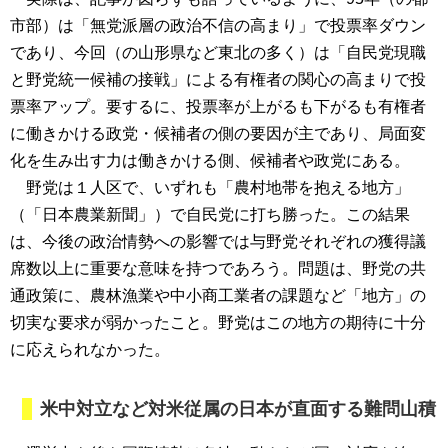
市部）は「無党派層の政治不信の高まり」で投票率ダウン
であり、今回（の山形県など東北の多く）は「自民党現職
と野党統一候補の接戦」による有権者の関心の高まりで投
票率アップ。要するに、投票率が上がるも下がるも有権者
に働きかける政党・候補者の側の要因が主であり、局面変
化を生み出す力は働きかける側、候補者や政党にある。
野党は１人区で、いずれも「農村地帯を抱える地方」
（「日本農業新聞」）で自民党に打ち勝った。この結果
は、今後の政治情勢への影響では与野党それぞれの獲得議
席数以上に重要な意味を持つであろう。問題は、野党の共
通政策に、農林漁業や中小商工業者の課題など「地方」の
切実な要求が弱かったこと。野党はこの地方の期待に十分
に応えられなかった。
米中対立など対米従属の日本が直面する難問山積