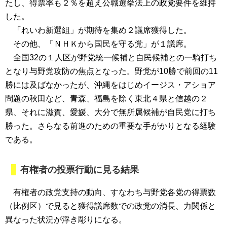
たし、得票率も２％を超え公職選挙法上の政党要件を維持
した。
「れいわ新選組」が期待を集め２議席獲得した。
その他、「ＮＨＫから国民を守る党」が１議席。
全国32の１人区が野党統一候補と自民候補との一騎打ち
となり与野党攻防の焦点となった。野党が10勝で前回の11
勝には及ばなかったが、沖縄をはじめイージス・アショア
問題の秋田など、青森、福島を除く東北４県と信越の２
県、それに滋賀、愛媛、大分で無所属候補が自民党に打ち
勝った。さらなる前進のための重要な手がかりとなる経験
である。
有権者の投票行動に見る結果
有権者の政党支持の動向、すなわち与野党各党の得票数
（比例区）で見ると獲得議席数での政党の消長、力関係と
異なった状況が浮き彫りになる。