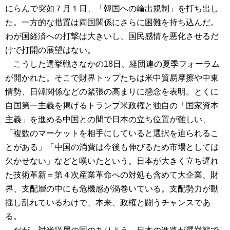
にらんで突如７月１日、「韓国への輸出規制」を打ち出し
た。一方的な措置は両国関係にさらに困難を持ち込んだ。
わが国経済への打撃は大きいし、国民感情を悪化させるだ
けで打開の展望はない。
こうした選挙戦さなかの18日、経団連の夏季フォーラム
が開かれた。そこで財界トップたちは⽶中貿易摩擦や中東
情勢、日韓関係などの緊張の高まりに懸念を表明。とくに
⾃国第一主義を掲げるトランプ米政権と独⾃の「国家資本
主義」を進める中国との間で日本の立ち位置が難しい、
「複数のマーケットを相手にしていると選択を迫られるこ
とがある」「中国の消費は今後も伸びるため市場としては
欠かせない」などと嘆いたという。日本が大きく立ち遅れ
た技術革新＝第４次産業革命への対処も含めて大企業、財
界、支配層の中にも危機感が渦巻いている。支配勢力が動
揺し乱れているわけで、本来、政権と闘うチャンスであ
る。