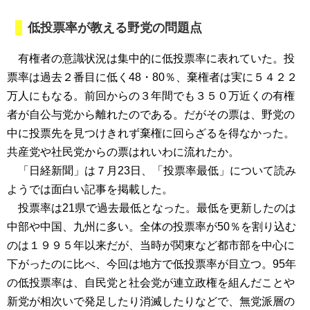
低投票率が教える野党の問題点
有権者の意識状況は集中的に低投票率に表れていた。投
票率は過去２番目に低く48・80％、棄権者は実に５４２２
万人にもなる。前回からの３年間でも３５０万近くの有権
者が自公与党から離れたのである。だがその票は、野党の
中に投票先を見つけきれず棄権に回らざるを得なかった。
共産党や社民党からの票はれいわに流れたか。
「日経新聞」は７月23日、「投票率最低」について読み
ようでは面白い記事を掲載した。
投票率は21県で過去最低となった。最低を更新したのは
中部や中国、九州に多い。全体の投票率が50％を割り込む
のは１９９５年以来だが、当時が関東など都市部を中心に
下がったのに比べ、今回は地方で低投票率が目立つ。95年
の低投票率は、自民党と社会党が連立政権を組んだことや
新党が相次いで発足したり消滅したりなどで、無党派層の