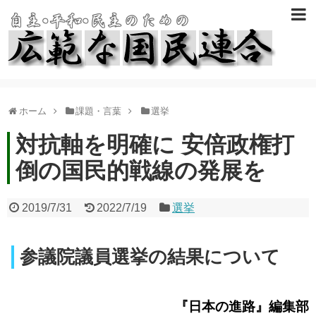
ホーム
課題・言葉
選挙
対抗軸を明確に 安倍政権打
倒の国民的戦線の発展を
2019/7/31
2022/7/19
選挙
参議院議員選挙の結果について
『日本の進路』編集部