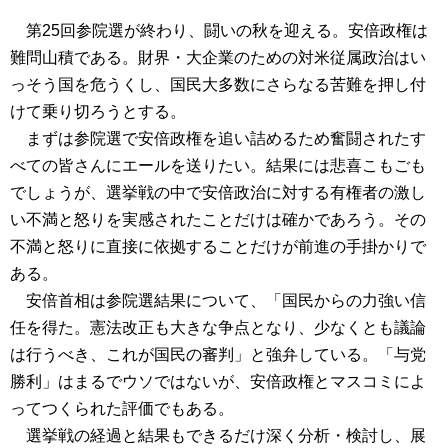
第25回参院選が終わり、闘いの秋を迎える。安倍政権は
難問山積である。財界・大企業のための対米従属政治はい
っそう国を危うくし、国民大多数にさらなる苦難を押し付
けて乗り切ろうとする。
まずは参院選で安倍政権を追い詰めるため奮闘されたす
べての皆さんにエールを送りたい。結果には悲喜こもごも
でしょうが、選挙戦の中で安倍政治に対する有権者の激し
い不満と怒りを実感されたことだけは確かであろう。その
不満と怒りに直接に依拠することだけが前進の手掛かりで
ある。
安倍首相は参院選結果について、「国民からの力強い信
任を得た。憲法改正も大きな争点となり、少なくとも議論
は行うべき、これが国民の審判」と強弁している。「与党
勝利」はまるでウソではないが、安倍政権とマスコミによ
ってつくられた評価でもある。
選挙戦の経過と結果もできるだけ深く分析・検討し、展