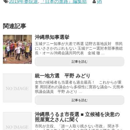
2019年参院選
,
『日本の進路』編集部
yh
関連記事
沖縄県知事選挙
玉城デニー知事が大差で再選 辺野古基地反対 県民
にいささかのぶれもない 玉城デニー選対本部事務総
長・オール沖縄会議共同代表 金城 徹 ...
記事を読む
統一地方選 平野 みどり
女性の候補者も当選者も過去最高！ これからが重
要 周回遅れの議会から多様性に寛容な議会へ 元熊本
県議会議員 平野 みどり ...
記事を読む
沖縄県うるま市長選 ■ 立候補を決意の
照屋寛之さんに聞く
市民が主役、「誰一人取り残さない市政」 聞き手