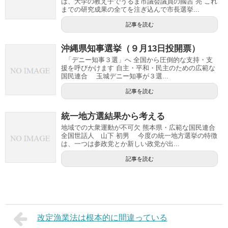
は、大学の教え子でうるま市議会議員の國吉 亮 これ
までの研究成果の全てを注ぎ込んで市長選挙...
記事を読む
沖縄県知事選挙（９月13日投開票）
「デニー知事３選」へ 全国から圧倒的な支持・支
援を呼びかけます 自主・平和・民主のための広範な
国民連合 玉城デニー知事が３選...
記事を読む
統一地方選結果から考える
地域での大衆運動が不可欠 熊本県・広範な国民連合
全国世話人 山下 初男 今度の統一地方選挙の特徴
は、一つは参政党とか新しい政党が出...
記事を読む
改定漁業法は根本的に間違っている