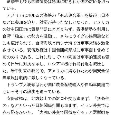
選挙中も後も国際情勢は急速に動きわが国の対応を迫っ
ている。
アメリカはホルムズ海峡の「有志連合軍」を提起し日本
などに参加を迫り、対応が待ったなしとなった。アメリカ
の対中国圧力は貿易問題にとどまらず、香港情勢を利用し
台湾「独立」の勢力を激励し、さらにウイグル族問題など
にも広げられて、台湾海峡と南シナ海では軍事緊張を激化
させている。安倍政権は中国包囲網形成に軍事面も含めて
前のめりである。これに対して中ロ両国は軍事的連携も強
めて日米に対抗を示し、ロシア軍機は竹島付近を威圧し
た。米中対立の狭間で、アメリカに縛られたわが国安全保
障環境は劇的に厳しくなっている。
トランプ大統領はわが国に農畜産物輸入や自動車問題で
もいっそうの譲歩を迫っている。
安倍政権は、北方領土での対ロ外交も進まず、「無条件
の」などといった日朝関係打開も進まず、イラン外交では
赤っ恥をかいた。「力強い外交で国益を守る」と選挙戦を