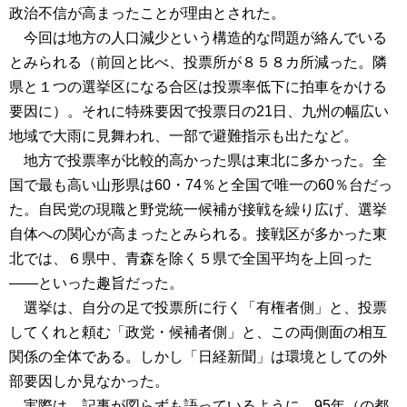
政治不信が高まったことが理由とされた。
今回は地方の人口減少という構造的な問題が絡んでいる
とみられる（前回と比べ、投票所が８５８カ所減った。隣
県と１つの選挙区になる合区は投票率低下に拍車をかける
要因に）。それに特殊要因で投票日の21日、九州の幅広い
地域で大雨に見舞われ、一部で避難指示も出たなど。
地方で投票率が比較的高かった県は東北に多かった。全
国で最も高い山形県は60・74％と全国で唯一の60％台だっ
た。自民党の現職と野党統一候補が接戦を繰り広げ、選挙
自体への関心が高まったとみられる。接戦区が多かった東
北では、６県中、青森を除く５県で全国平均を上回った
――といった趣旨だった。
選挙は、自分の足で投票所に行く「有権者側」と、投票
してくれと頼む「政党・候補者側」と、この両側面の相互
関係の全体である。しかし「日経新聞」は環境としての外
部要因しか見なかった。
実際は、記事が図らずも語っているように、95年（の都