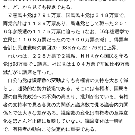
た。どこから見ても後退である。
立憲民主党は７９１万票、国民民主党は３４８万票で、
両党合計は１１３９万票あり、民進党として戦った２０１
６年参院選の１１７５万票に迫った（なお、16年総選挙で
立民は１１０８万票だったので３００万票余減）。得票率
合計は民進党時の前回20・98％から22・76％に上昇。
れいわは、２２８万票で２議席、ＮＨＫから国民を守る
党は98万票で１議席。社民党は１０４万票で前回比49万票
減だが１議席を守った。
自公与党は議席数の変動よりも有権者の支持を大きく減
らし、趨勢的な勢力後退である。そこには有権者、国民各
層の自民党政治への不満の高まり、批判が出ている。有権
者の支持率で見る各党の力関係と議席数で見る議会内力関
係とでは大きな差がある。議席数の変化は有権者の意識変
化をほとんど正確に反映していない。議席変化は一時的
で、有権者の動向こそ決定的に重要である。