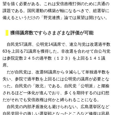
望を描く必要がある。これは安倍政権打倒のために共通の
課題である。国民運動の構築が軸になるべきで、総選挙に
備えるというだけの「野党連携」論では展望は開けない。
獲得議席数ですらさまざまな評価が可能
自民党57議席、公明党14議席で、連立与党は改選過半数
63を上回る71議席を獲得した。非改選を合わせて自公与党
は参院定数２４５の過半数（１２３）を上回る１４１議
席。
だが自民党は、改選66議席から９減らして単独過半数を
失い、参院で過半数を上回るには公明党の議席が必要とな
った。自民党の「敗北」である。自民党「公明派」と揶揄
されるほど一体化が進んでおり、多くを期待するのは幻想
だがそれでも安倍政権は何かと縛られることになる。
自民党の内部矛盾激化も避けられない。広島選挙区など
自民党同士の激しい選挙戦となったところなど修復は容易