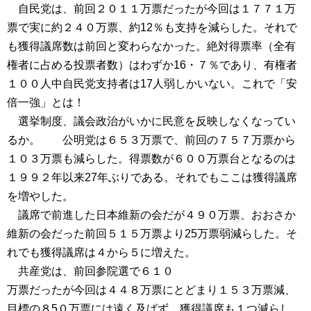
自民党は、前回２０１１万票だったが今回は１７７１万
票で実に約２４０万票、約12％も支持を減らした。それで
も獲得議席数は前回と変わらなかった。絶対得票率（全有
権者に占める投票者数）はわずか16・７％であり、有権者
１００人中自民党支持者は17人弱しかいない。これで「安
倍一強」とは！
選挙制度、議会政治がいかに民意を反映しなくなってい
るか。 公明党は６５３万票で、前回の７５７万票から
１０３万票も減らした。得票数が６００万票台となるのは
１９９２年以来27年ぶりである。それでもここは獲得議席
を増やした。
議席で前進した日本維新の会だが４９０万票、おおさか
維新の会だった前回５１５万票より25万票弱減らした。そ
れでも獲得議席は４から５に増えた。
共産党は、前回参院選で６１０
万票だったが今回は４４８万票にとどまり１５３万票減、
目標の８5０万票には遠く及ばず、獲得議席も１つ減らし