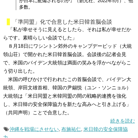
が日本に配備されるのか』（創元社、2022年5月）、他
多数。
「準同盟」化で合意した米日韓首脳会談
「私が幸せそうに見えるとしたら、それは私が幸せだか
らです。素晴らしい会談でした」
８月18日にワシントン郊外のキャンプデービッド（大統
領山荘）で開かれた米日韓首脳会談。会談後の記者会見
で、米国のバイデン大統領は満面の笑みを浮かべながらこ
う切り出した。
米国の呼びかけで行われたこの首脳会談で、バイデン大
統領、岸田文雄首相、韓国の尹錫悦（ユン・ソンニョル）
大統領は「米日同盟と米韓同盟の間の戦略的連携を強化
し、米日韓の安全保障協力を新たな高みへと引き上げる」
（共同声明）ことで合意した。
続きを読む
沖縄を戦場にさせない
,
布施祐仁
,
米日韓の安全保障協
力