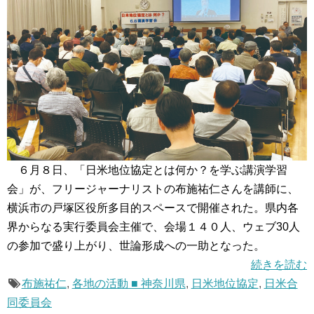
６月８日、「日米地位協定とは何か？を学ぶ講演学習
会」が、フリージャーナリストの布施祐仁さんを講師に、
横浜市の戸塚区役所多目的スペースで開催された。県内各
界からなる実行委員会主催で、会場１４０人、ウェブ30人
の参加で盛り上がり、世論形成への一助となった。
続きを読む
布施祐仁
,
各地の活動 ■ 神奈川県
,
日米地位協定
,
日米合
同委員会