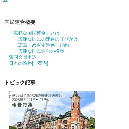
国民連合概要
「広範な国民連合」とは
広範な国民の連合の呼びかけ
憲章・めざす進路・規約
広範な国民連合の役員
賛同会員申込
日本の進路[ご案内]
トピック記事