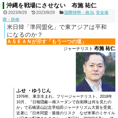
沖縄を戦場にさせない 布施 祐仁
2023/9/29
2023/9/29
国際情勢・政治
,
安全保
障・防衛
米日韓「準同盟化」で東アジアは平和
になるのか？
ＡＳＥＡＮが示す「もう一つの道」
布施 祐仁
ジャーナリスト
ふせ ・ゆうじん
1976年、東京生まれ。フリージャーナリスト。2018年
10月、『日報隠蔽―南スーダンで自衛隊は何を見たの
か』で石橋湛山記念早稲田ジャーナリズム大賞を受賞。
近著に『日米同盟・最後のリスク なぜ米軍のミサイル