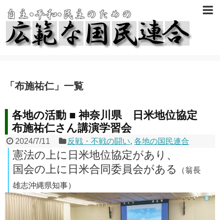
「
布施祐仁
」
一覧
各地の活動 ■ 神奈川県 日米地位協定
布施祐仁さん講演学習会
2024/7/11
反戦・不戦の闘い
,
各地の国民連合
憲法の上に日米地位協定があり、
国会の上に日米合同委員会がある
（翁長
雄志沖縄県知事）