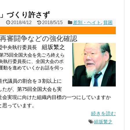
国」づくり許さず
2018/4/12
2018/5/15
差別・ヘイト
,
貧困
山再審闘争などの強化確認
組坂繁之
盟中央執行委員長
第75回全国大会を先ごろ終えら
央執行委員長に、全国大会のポ
運動を進めていくかお話を伺っ
性代議員の割合を３割以上に
たが、第75回全国大会も実
社会実現に向けた組織内目標の一つにしていますか
と思っています。
続きを読む
組坂繁之