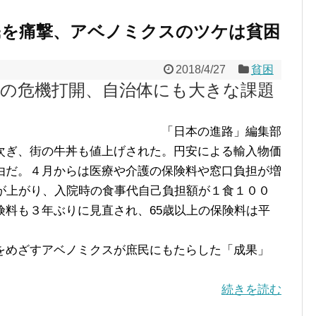
民を痛撃、アベノミクスのツケは貧困
2018/4/27
貧困
活の危機打開、自治体にも大きな課題
「日本の進路」編集部
ぎ、街の牛丼も値上げされた。円安による輸入物価
由だ。４月からは医療や介護の保険料や窓口負担が増
料が上がり、入院時の食事代自己負担額が１食１００
険料も３年ぶりに見直され、65歳以上の保険料は平
めざすアベノミクスが庶民にもたらした「成果」
続きを読む