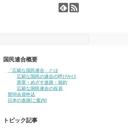
国民連合概要
「広範な国民連合」とは
広範な国民の連合の呼びかけ
憲章・めざす進路・規約
広範な国民連合の役員
賛同会員申込
日本の進路[ご案内]
トピック記事