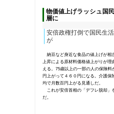
物価値上げラッシュ国
層に
安倍政権打倒で国民生
が
納豆など身近な食品の値上げが相次
上昇による原材料価格値上がりが理
える。75歳以上の一部の人の保険
円上がって４６０円になる。介護保
均で月数百円上がる見通しだ。
これが安倍首相の「デフレ脱却」を
だ。