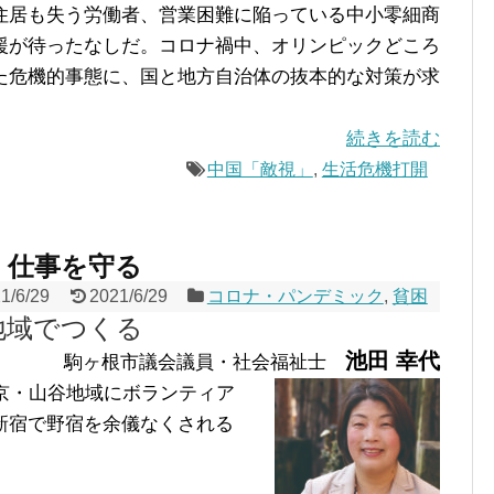
住居も失う労働者、営業困難に陥っている中小零細商
援が待ったなしだ。コロナ禍中、オリンピックどころ
た危機的事態に、国と地方自治体の抜本的な対策が求
続きを読む
中国「敵視」
,
生活危機打開
・仕事を守る
1/6/29
2021/6/29
コロナ・パンデミック
,
貧困
地域でつくる
池田 幸代
駒ヶ根市議会議員・社会福祉士
京・山谷地域にボランティア
新宿で野宿を余儀なくされる