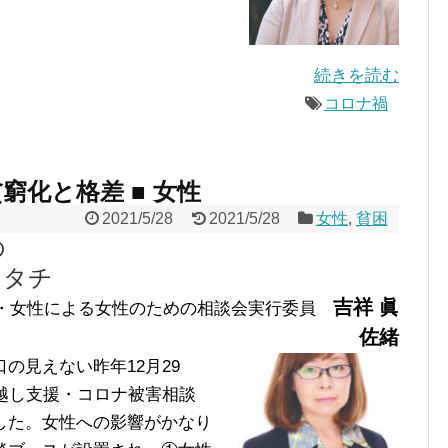
続きを読む
コロナ禍
窮化と格差 ■ 女性
2021/5/28
2021/5/28
女性
,
貧困
の
カタチ
吉祥 眞
事・女性による女性のための相談会実行委員
佐緒
見えない昨年12月29
越し支援・コロナ被害相談
した。女性への影響がかなり