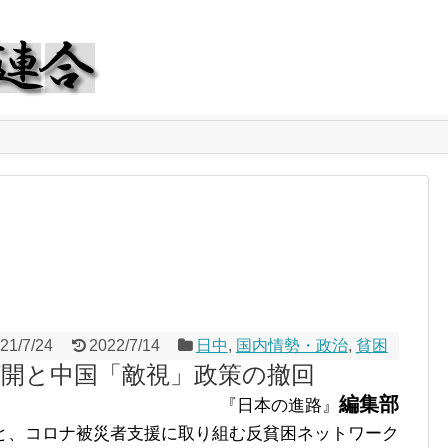
21/7/24
2022/7/14
日中
,
国内情勢・政治
,
貧困
打開と中国「敵視」政策の撤回
編集部
『日本の進路』
、コロナ被災者支援に取り組む反貧困ネットワーク