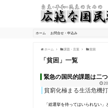
ホーム
お問合せ・申込み
ホーム
課題・言葉
貧困
「
貧困
」
一覧
緊急の国民的課題は二つ
20
貧窮化極まる生活危機
「総選挙を待ってはいられない」と