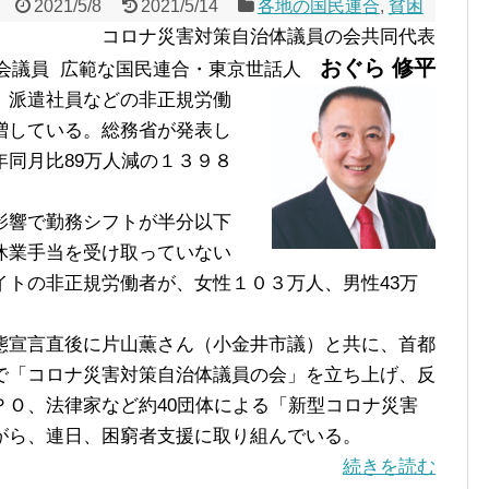
2021/5/8
2021/5/14
各地の国民連合
,
貧困
コロナ災害対策自治体議員の会共同代表
おぐら 修平
会議員 広範な国民連合・東京世話人
、派遣社員などの非正規労働
増している。総務省が発表し
同月比89万人減の１３９８
影響で勤務シフトが半分以下
休業手当を受け取っていない
イトの非正規労働者が、女性１０３万人、男性43万
宣言直後に片山薫さん（小金井市議）と共に、首都
で「コロナ災害対策自治体議員の会」を立ち上げ、反
ＰＯ、法律家など約40団体による「新型コロナ災害
がら、連日、困窮者支援に取り組んでいる。
続きを読む