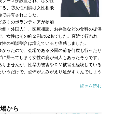
談ブースが設置され、①女性
する、②女性相談は女性相談
会で共有されました。
ど多くのボランティアが参加
労働・外国人）、医療相談、お弁当などの食料の提供
で、女性はその約２割の62名でした。直近で行われ
女性の相談割合は増えていると痛感しました。
かったので、会場である公園の前を何度も行ったり
ずに帰ってしまう女性の姿が何人もあったそうです。
ありませんが、性暴力被害やＤＶ被害を経験している
というだけで、恐怖がよみがえり足がすくんでしまう
続きを読む
現場から