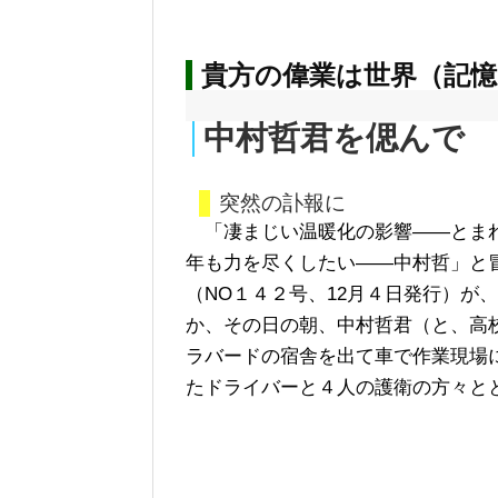
貴方の偉業は世界（記
中村哲君を偲んで
突然の訃報に
「凄まじい温暖化の影響――とまれ
年も力を尽くしたい――中村哲」と
（NO１４２号、12月４日発行）が
か、その日の朝、中村哲君（と、高
ラバードの宿舎を出て車で作業現場
たドライバーと４人の護衛の方々と