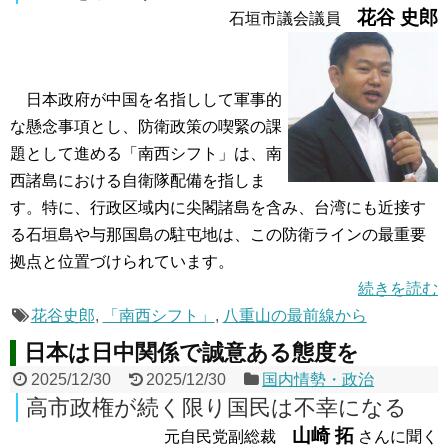
花谷 史郎
石垣市議会議員
日本政府が中国を名指しして軍事的
な懸念事項とし、防衛政策の喫緊の課
題として進める「南西シフト」は、南
西諸島における自衛隊配備を指しま
す。特に、行政区域内に尖閣諸島を含み、台湾にも近接す
る石垣島や与那国島の駐屯地は、この防衛ラインの最重要
拠点と位置づけられています。
続きを読む
花谷史郎
,
「南西シフト」
,
八重山の最前線から
日本は日中関係で誠意ある態度を
2025/12/30
2025/12/30
国内情勢・政治
高市政権が続く限り国民は不幸になる
山崎 拓
元自民党副総裁
さんに聞く