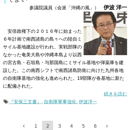
伊波 洋一
参議院議員（会派「沖縄の風」）
安倍政権下の２０１６年に始まった
６年計画で南西諸島の島々への陸自ミ
サイル基地建設が行われ、実戦部隊の
なかった奄美大島や沖縄本島より以西
の宮古島・石垣島・与那国島にミサイル基地や弾薬庫を建
設した。この南西シフトで南西諸島防衛に向けた九州各地
の自衛隊基地の強化も進められた。19部隊が各基地に新た
に配備された。
続きを読む
『安保三文書』
,
自衛隊軍事強化
,
伊波洋一
1
2
3
4
5
6