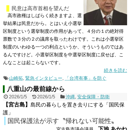
民意は高市首相を望んだ
高市政権はしばらく続きますよ、選
挙結果は民意だから。とはいえ小選挙
区制度という選挙制度の作用があって、４分の１の絶対得
票数で３分の２の議席を取ったわけです。これは小選挙区
制度のいわゆる一つの利点というか、そういうものではあ
るんですけど。小選挙区制度を中選挙区制度に戻せば、こ
んなことは起こらないです。
続きを読む
山崎拓
,
緊急インタビュー
,
「台湾有事」を防ぐ
八重山の最前線から
2026/1/5
2026/1/5
沖縄
,
安全保障・防衛
【宮古島】
島民の暮らしを置き去りにする「国民保
護」
国民保護法が示す〝帰れない可能性〟
下地 あかね
宮古島市議会議員