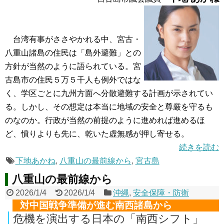
台湾有事がささやかれる中、宮古・
八重山諸島の住民は「島外避難」との
方針が当然のように語られている。宮
古島市の住民５万５千人も例外ではな
く、学区ごとに九州方面へ分散避難する計画が示されてい
る。しかし、その想定は本当に地域の安全と尊厳を守るも
のなのか。行政が当然の前提のように進めれば進めるほ
ど、憤りよりも先に、乾いた虚無感が押し寄せる。
続きを読む
下地あかね
,
八重山の最前線から
,
宮古島
八重山の最前線から
2026/1/4
2026/1/4
沖縄
,
安全保障・防衛
対中国戦争準備が進む南西諸島から
危機を演出する日本の「南西シフト」