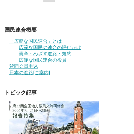
国民連合概要
「広範な国民連合」とは
広範な国民の連合の呼びかけ
憲章・めざす進路・規約
広範な国民連合の役員
賛同会員申込
日本の進路[ご案内]
トピック記事