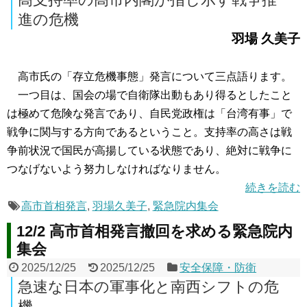
進の危機
羽場 久美子
高市氏の「存立危機事態」発言について三点語ります。
一つ目は、国会の場で自衛隊出動もあり得るとしたこと
は極めて危険な発言であり、自民党政権は「台湾有事」で
戦争に関与する方向であるということ。支持率の高さは戦
争前状況で国民が高揚している状態であり、絶対に戦争に
つなげないよう努力しなければなりません。
続きを読む
高市首相発言
,
羽場久美子
,
緊急院内集会
12/2 高市首相発言撤回を求める緊急院内
集会
2025/12/25
2025/12/25
安全保障・防衛
急速な日本の軍事化と南西シフトの危
機