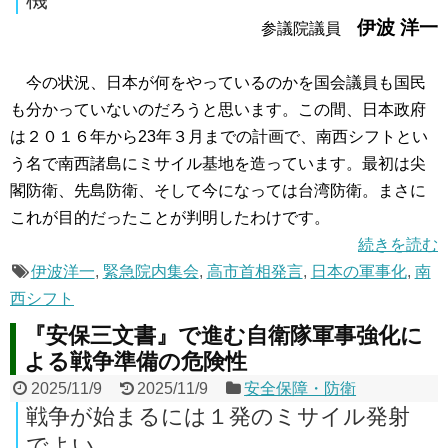
伊波 洋一
参議院議員
今の状況、日本が何をやっているのかを国会議員も国民
も分かっていないのだろうと思います。この間、日本政府
は２０１６年から23年３月までの計画で、南西シフトとい
う名で南西諸島にミサイル基地を造っています。最初は尖
閣防衛、先島防衛、そして今になっては台湾防衛。まさに
これが目的だったことが判明したわけです。
続きを読む
伊波洋一
,
緊急院内集会
,
高市首相発言
,
日本の軍事化
,
南
西シフト
『安保三文書』で進む自衛隊軍事強化に
よる戦争準備の危険性
2025/11/9
2025/11/9
安全保障・防衛
戦争が始まるには１発のミサイル発射
でよい