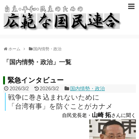
ホーム
国内情勢・政治
「
国内情勢・政治
」
一覧
緊急インタビュー
2026/3/2
2026/3/2
国内情勢・政治
戦争に巻き込まれないために
「台湾有事」を防ぐことがカナメ
山崎 拓
自民党長老・
さんに聞く