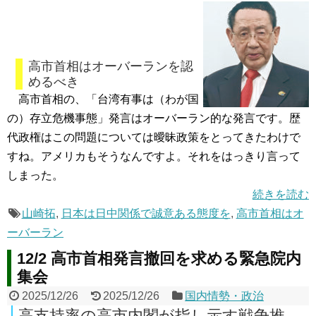
高市首相はオーバーランを認
めるべき
高市首相の、「台湾有事は（わが国
の）存立危機事態」発言はオーバーラン的な発言です。歴
代政権はこの問題については曖昧政策をとってきたわけで
すね。アメリカもそうなんですよ。それをはっきり言って
しまった。
続きを読む
山崎拓
,
日本は日中関係で誠意ある態度を
,
高市首相はオ
ーバーラン
12/2 高市首相発言撤回を求める緊急院内
集会
2025/12/26
2025/12/26
国内情勢・政治
高支持率の高市内閣が指し示す戦争推