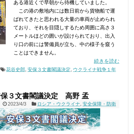
ある港近くで早朝から待機していました。
この港の敷地内には数日前から貨物船で運
ばれてきたと思われる大量の車両が止められ
ており、それを目隠しするため周囲に高さ３
メートルほどの囲いが設けられており、出入
り口の前には警備員が立ち、中の様子を窺う
ことはできません。
続きを読む
花谷史郎
,
安保３文書閣議決定
,
ウクライナ戦争１年
保３文書閣議決定 高野 孟
2023/4/3
ロシア・ウクライナ
,
安全保障・防衛