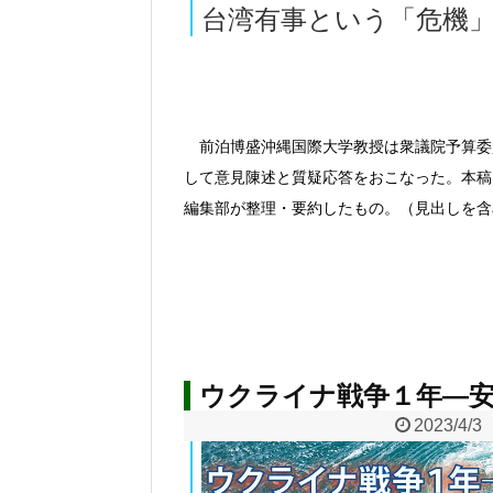
台湾有事という「危機
前泊博盛沖縄国際大学教授は衆議院予算委
して意見陳述と質疑応答をおこなった。本稿
編集部が整理・要約したもの。（見出しを含
ウクライナ戦争１年―安
2023/4/3