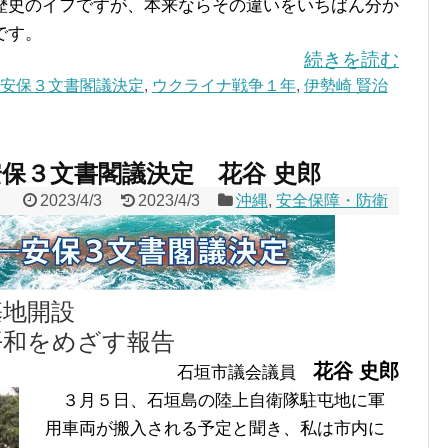
歴史のイフですが、本来ならその違いをいちばん分か
です。
続きを読む
安保３文書閣議決定
,
ウクライナ戦争１年
,
伊勢崎 賢治
保３文書閣議決定 花谷 史郎
2023/4/3
2023/4/3
沖縄
,
安全保障・防衛
基地開設
平和をめざす報告
花谷 史郎
石垣市議会議員
３月５日、石垣島の陸上自衛隊駐屯地に軍
用車両が搬入される予定と聞き、私は市内に