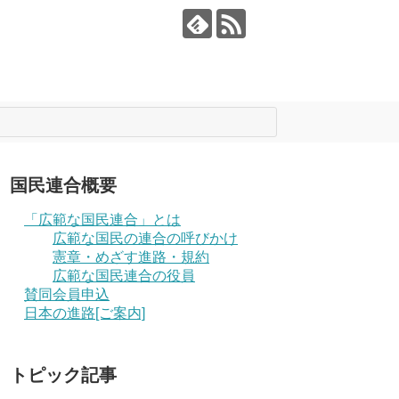
国民連合概要
「広範な国民連合」とは
広範な国民の連合の呼びかけ
憲章・めざす進路・規約
広範な国民連合の役員
賛同会員申込
日本の進路[ご案内]
トピック記事