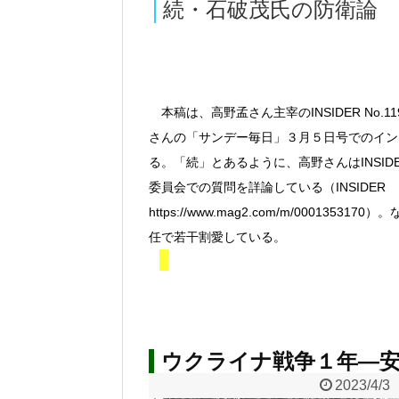
続・石破茂氏の防衛論
本稿は、高野孟さん主宰のINSIDER No.119
さんの「サンデー毎日」３月５日号でのイン
る。「続」とあるように、高野さんはINSI
委員会での質問を詳論している（INSIDER
https://www.mag2.com/m/000
任で若干割愛している。
ウクライナ戦争１年―安
2023/4/3