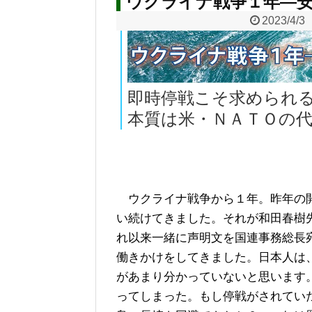
ウクライナ戦争１年―安
2023/4/3
即時停戦こそ求められ
本質は米・ＮＡＴＯの
ウクライナ戦争から１年。昨年の
い続けてきました。それが和田春樹
れ以来一緒に声明文を国連事務総長
働きかけをしてきました。日本人は
があまり分かっていないと思います
ってしまった。もし停戦がされてい