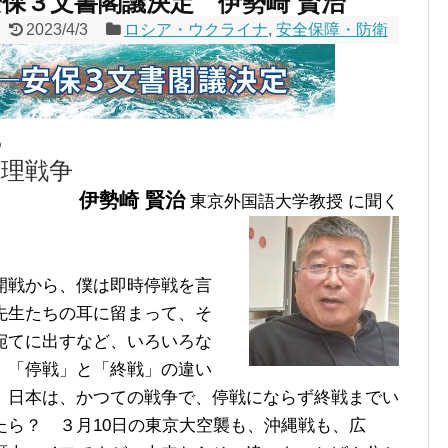
保３文書閣議決定 伊勢崎 賢治
2023/4/3
ロシア・ウクライナ
,
安全保障・防衛
る
代理戦争
伊勢崎 賢治
東京外国語大学教授 に聞く
開戦から、僕は即時停戦を言
先生たちの耳に留まって、そ
宛てに出すなど、いろいろな
、「停戦」と「終戦」の違い
。日本は、かつての戦争で、停戦にならず終戦までい
たら？ ３月10日の東京大空襲も、沖縄戦も、広