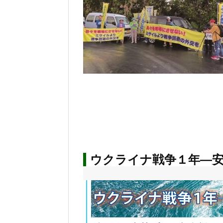
ウクライナ戦争１年―安