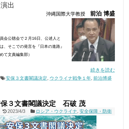
」演出
前泊 博盛
沖縄国際大学教授
員会公聴会で２月16日、公述人と
は、そこでの発言を『日本の進路』
めて文責編集部）
続きを読む
安保３文書閣議決定
,
ウクライナ戦争１年
,
前泊博盛
保３文書閣議決定 石破 茂
2023/4/3
ロシア・ウクライナ
,
安全保障・防衛