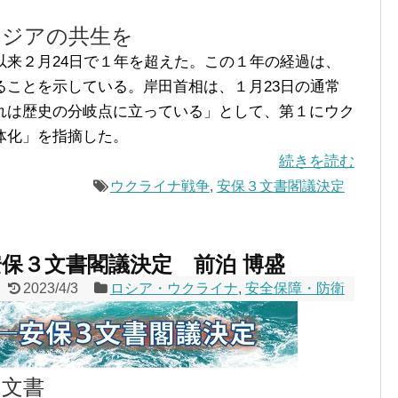
アジアの共生を
来２月24日で１年を超えた。この１年の経過は、
ることを示している。岸田首相は、１月23日の通常
れは歴史の分岐点に立っている」として、第１にウク
体化」を指摘した。
続きを読む
ウクライナ戦争
,
安保３文書閣議決定
保３文書閣議決定 前泊 博盛
2023/4/3
ロシア・ウクライナ
,
安全保障・防衛
３文書