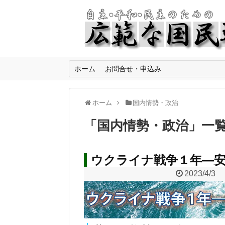
ホーム
お問合せ・申込み
ホーム
国内情勢・政治
「
国内情勢・政治
」
一
ウクライナ戦争１年―安
2023/4/3