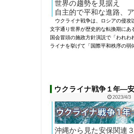
世界の趨勢を見据え
自主的で平和な進路、
ウクライナ戦争は、ロシアの侵攻以
文字通り世界が歴史的な転換期にあ
国会冒頭の施政方針演説で「われわ
ライナを挙げて「国際平和秩序の弱
ウクライナ戦争１年―安
2023/4/3
沖縄から見た安保関連