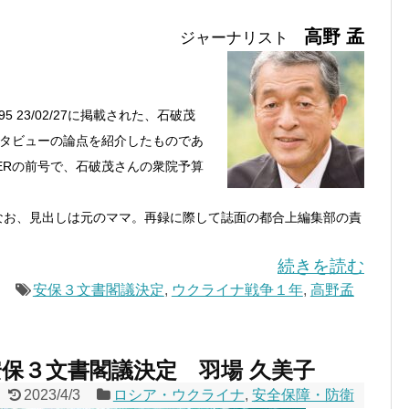
高野 孟
ジャーナリスト
5 23/02/27に掲載された、石破茂
タビューの論点を紹介したものであ
DERの前号で、石破茂さんの衆院予算
1353170）。なお、見出しは元のママ。再録に際して誌面の都合上編集部の責
続きを読む
安保３文書閣議決定
,
ウクライナ戦争１年
,
高野孟
保３文書閣議決定 羽場 久美子
2023/4/3
ロシア・ウクライナ
,
安全保障・防衛