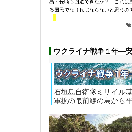
島・長崎も回避できたか？ これは
る国民でなければならないと思うの
ウクライナ戦争１年―安
石垣島自衛隊ミサイル
軍拡の最前線の島から