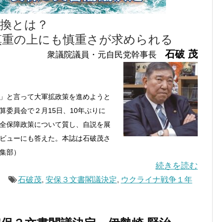
転換とは？
慎重の上にも慎重さが求められる
石破 茂
衆議院議員・元自民党幹事長
」と言って大軍拡政策を進めようと
委員会で２月15日、10年ぶりに
全保障政策について質し、自説を展
ビューにも答えた。本誌は石破茂さ
集部）
続きを読む
石破茂
,
安保３文書閣議決定
,
ウクライナ戦争１年