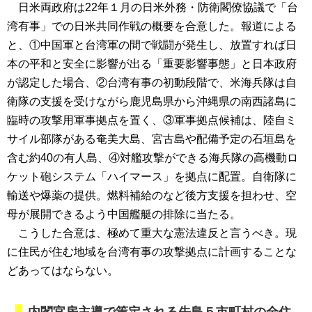
日米両政府は22年１月の日米外務・防衛閣僚協議で「台
湾有事」での日米共同作戦の概要を合意した。報道による
と、①中国軍と台湾軍の間で戦闘が発生し、放置すれば日
本の平和と安全に影響が出る「重要影響事態」と日本政府
が認定した場合、②台湾有事の初動段階で、米海兵隊は自
衛隊の支援を受けながら鹿児島県から沖縄県の南西諸島に
臨時の攻撃用軍事拠点を置く、③軍事拠点候補は、陸自ミ
サイル部隊がある奄美大島、宮古島や配備予定の石垣島を
含む約40の有人島、④対艦攻撃ができる海兵隊の高機動ロ
ケット砲システム「ハイマース」を拠点に配置。自衛隊に
輸送や爆薬の提供。燃料補給のなど後方支援を担わせ、空
母が展開できるよう中国艦艇の排除に当たる。
こうした合意は、極めて重大な憲法違反と言うべき。現
に住民が住む地域を台湾有事の攻撃拠点に計画することな
どあってはならない。