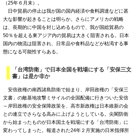
（25年６月末）。
日中貿易の停止は我が国の国内経済や食料調達などに甚
大な影響が起きることは明らか。さらにアメリカの戦略
は、長期的に中国を封じ込めるもので、我が国総貿易の
50％を超える東アジア内の貿易は大きく阻害される。日本
国内の物流は阻害され、日常品や食料品などが枯渇する事
態になる可能性すらある。
「台湾防衛」で日本全国を戦場にする「安保三文
書」は是か非か
安倍政権の南西諸島防衛で始まり、岸田政権の「安保三
文書」の敵基地攻撃ミサイルの全国配備に行きついた安倍
～岸田政権の安全保障政策を、高市新政権は日本維新の会
との連立でさらなる高みに上げようとしている。尖閣防衛
から始まったものが日本国土を戦場にする「台湾防衛」に
変わってしまった。報道された24年２月実施の日米指揮所