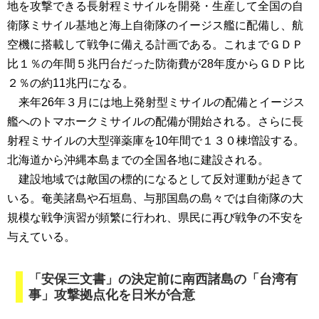
地を攻撃できる長射程ミサイルを開発・生産して全国の自
衛隊ミサイル基地と海上自衛隊のイージス艦に配備し、航
空機に搭載して戦争に備える計画である。これまでＧＤＰ
比１％の年間５兆円台だった防衛費が28年度からＧＤＰ比
２％の約11兆円になる。
来年26年３月には地上発射型ミサイルの配備とイージス
艦へのトマホークミサイルの配備が開始される。さらに長
射程ミサイルの大型弾薬庫を10年間で１３０棟増設する。
北海道から沖縄本島までの全国各地に建設される。
建設地域では敵国の標的になるとして反対運動が起きて
いる。奄美諸島や石垣島、与那国島の島々では自衛隊の大
規模な戦争演習が頻繁に行われ、県民に再び戦争の不安を
与えている。
「安保三文書」の決定前に南西諸島の「台湾有
事」攻撃拠点化を日米が合意