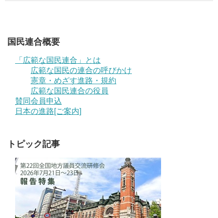
国民連合概要
「広範な国民連合」とは
広範な国民の連合の呼びかけ
憲章・めざす進路・規約
広範な国民連合の役員
賛同会員申込
日本の進路[ご案内]
トピック記事