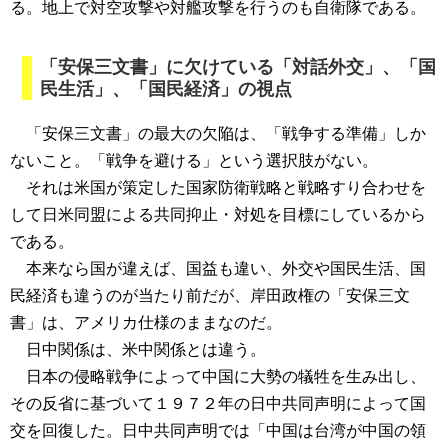
る。地上で対空攻撃や対艦攻撃を行うのも自衛隊である。
「安保三文書」に欠けている「対話外交」、「国
民生活」、「国民経済」の視点
「安保三文書」の最大の欠陥は、「戦争する準備」しか
ないこと。「戦争を避ける」という選択肢がない。
それは米国が策定した国家防衛戦略と戦略すり合わせを
して日米同盟による共同抑止・対処を目標にしているから
である。
本来なら国が違えば、国益も違い、外交や国民生活、国
民経済も違うのが当たり前だが、岸田政権の「安保三文
書」は、アメリカ仕様のままなのだ。
日中関係は、米中関係とは違う。
日本の侵略戦争によって中国に大勢の犠牲を生み出し、
その反省に基づいて１９７２年の日中共同声明によって国
交を回復した。日中共同声明では「中国は台湾が中国の領