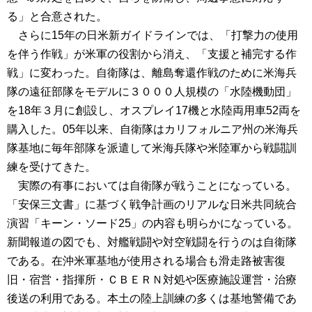
る」と合意された。
さらに15年の日米新ガイドラインでは、「打撃力の使用
を伴う作戦」が米軍の役割から消え、「支援と補完する作
戦」に変わった。自衛隊は、離島奪還作戦のために米海兵
隊の遠征部隊をモデルに３０００人規模の「水陸機動団」
を18年３月に創設し、オスプレイ17機と水陸両用車52両を
購入した。05年以来、自衛隊はカリフォルニア州の米海兵
隊基地に毎年部隊を派遣して米海兵隊や米陸軍から戦闘訓
練を受けてきた。
実際の有事においては自衛隊が戦うことになっている。
「安保三文書」に基づく戦争計画のリアルな日米共同統合
演習「キーン・ソード25」の内容も明らかになっている。
新聞報道の図でも、対艦戦闘や対空戦闘を行うのは自衛隊
である。在沖米軍基地が使用される場合も滑走路被害復
旧・宿営・指揮所・ＣＢＥＲＮ対処や医療施設運営・治療
後送の利用である。本土の陸上訓練の多くは基地警備であ