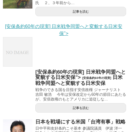
氏 ２、３年前から...
記事を読む
[安保条約60年の現実] 日米戦争同盟へと変貌する日米安
保">
[安保条約60年の現実] 日米戦争同盟へと
変貌する日米安保">
日米
[安保条約60年の現実]
戦争同盟へと変貌する日米安保
戦争のできる国を目指す安倍政権 ジャーナリスト
吉田 敏浩 今年は安保改定から60年の節目にあたる
が、安倍政権のもとアメリカに追従しな...
記事を読む
日本を戦場にする米国「台湾有事」戦略
日中平和友好条約こそ基本 参議院議員 伊波 洋一