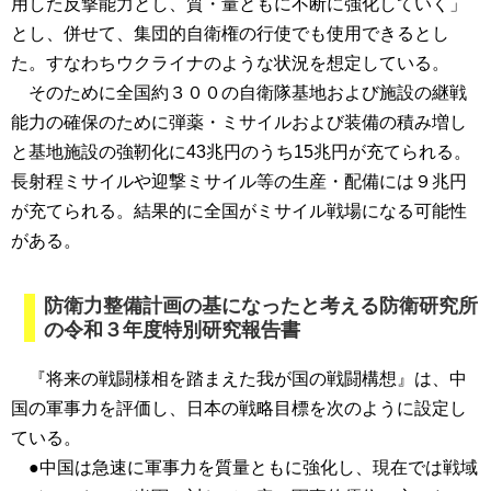
用した反撃能力とし、質・量ともに不断に強化していく」
とし、併せて、集団的自衛権の行使でも使用できるとし
た。すなわちウクライナのような状況を想定している。
そのために全国約３００の自衛隊基地および施設の継戦
能力の確保のために弾薬・ミサイルおよび装備の積み増し
と基地施設の強靭化に43兆円のうち15兆円が充てられる。
長射程ミサイルや迎撃ミサイル等の生産・配備には９兆円
が充てられる。結果的に全国がミサイル戦場になる可能性
がある。
防衛力整備計画の基になったと考える防衛研究所
の令和３年度特別研究報告書
『将来の戦闘様相を踏まえた我が国の戦闘構想』は、中
国の軍事力を評価し、日本の戦略目標を次のように設定し
ている。
●中国は急速に軍事力を質量ともに強化し、現在では戦域