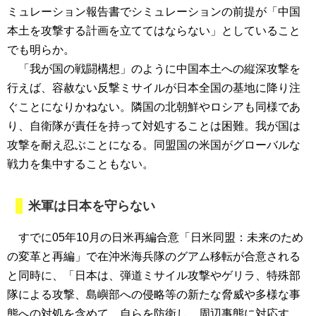
ミュレーション報告書でシミュレーションの前提が「中国
本土を攻撃する計画を立ててはならない」としていること
でも明らか。
「我が国の戦闘構想」のように中国本土への縦深攻撃を
行えば、容赦ない反撃ミサイルが日本全国の基地に降り注
ぐことになりかねない。隣国の北朝鮮やロシアも同様であ
り、自衛隊が責任を持って対処することは困難。我が国は
攻撃を耐え忍ぶことになる。同盟国の米国がグローバルな
戦力を集中することもない。
米軍は日本を守らない
すでに05年10月の日米再編合意「日米同盟：未来のため
の変革と再編」で在沖米海兵隊のグアム移転が合意される
と同時に、「日本は、弾道ミサイル攻撃やゲリラ、特殊部
隊による攻撃、島嶼部への侵略等の新たな脅威や多様な事
態への対処を含めて、自らを防衛し、周辺事態に対応す