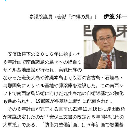
伊波 洋一
参議院議員（会派「沖縄の風」）
安倍政権下の２０１６年に始まった
６年計画で南西諸島の島々への陸自ミ
サイル基地建設が行われ、実戦部隊の
なかった奄美大島や沖縄本島より以西の宮古島・石垣島・
与那国島にミサイル基地や弾薬庫を建設した。この南西シ
フトで南西諸島防衛に向けた九州各地の自衛隊基地の強化
も進められた。19部隊が各基地に新たに配備された。
その６年計画が完了する直前の22年12月16日に岸田政権
が閣議決定したのが「安保三文書の改定と５年間43兆円の
大軍拡」である。「防衛力整備計画」は５年計画で敵国基