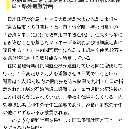
内閣官房主導で策定される先島５市町村の全住
民・県外避難計画
日米政府が合意した奄美大島諸島および先島５市町村
（宮古島市・多良間村・石垣市・竹富町・与那国町）の
「台湾有事」における攻撃用軍事拠点化は、住民を戦争に
巻き込むことを禁じたジュネーブ条約および追加議定書に
違反することから内閣官房では先島５市町村全住民12万人
を県外移転させる取り組みを策定している。
住民避難時期は民間航空機が運航している間に増便して
行い、１日あたり２万人を避難させ６日間で行うという。
避難は１人10㎏以内の機内持ち込み制限で九州・山口の指
定された地域の宿泊施設に避難する。１カ月間の宿泊後の
ことは明らかにされていない。学校も仕事もなくなる。先
島地域は黒毛和牛の子牛生産地であり、家畜は多数の子牛
の他にヤギもいるが放置される。
このような避難計画を果たして国民保護計画と言うこと
ができるのか疑問だ。