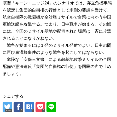
演習「キーン・エッジ24」のシナリオでは、存立危機事態
を認定し集団的自衛権の行使として米側の要請を受けて、
航空自衛隊の戦闘機が空対艦ミサイルで台湾に向かう中国
軍輸送艦を攻撃する。つまり、日中戦争が始まる。その際
には、全国のミサイル基地や配備された場所は一斉に攻撃
されることになりかねない。
戦争が始まるには１発のミサイル発射でよい。日中の間
に再び盧溝橋事件のような戦争を起こしてはならない。
危険な「安保三文書」による敵基地攻撃ミサイルの全国
配備や憲法違反「集団的自衛権の行使」を国民の声で止め
ましょう。
シェアする
error
0
0