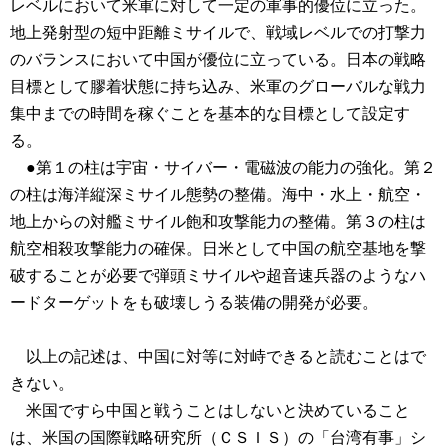
レベルにおいて米軍に対して一定の軍事的優位に立った。
地上発射型の短中距離ミサイルで、戦域レベルでの打撃力
のバランスにおいて中国が優位に立っている。日本の戦略
目標として膠着状態に持ち込み、米軍のグローバルな戦力
集中までの時間を稼ぐことを基本的な目標として設定す
る。
●第１の柱は宇宙・サイバー・電磁波の能力の強化。第２
の柱は海洋縦深ミサイル態勢の整備。海中・水上・航空・
地上からの対艦ミサイル飽和攻撃能力の整備。第３の柱は
航空相殺攻撃能力の確保。日米として中国の航空基地を撃
破することが必要で弾頭ミサイルや超音速兵器のようなハ
ードターゲットをも破壊しうる装備の開発が必要。
以上の記述は、中国に対等に対峙できると読むことはで
きない。
米国ですら中国と戦うことはしないと決めていること
は、米国の国際戦略研究所（ＣＳＩＳ）の「台湾有事」シ