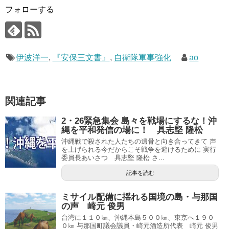
フォローする
伊波洋一
,
『安保三文書』
,
自衛隊軍事強化
ao
関連記事
2・26緊急集会 島々を戦場にするな！沖
縄を平和発信の場に！ 具志堅 隆松
沖縄戦で殺された人たちの遺骨と向き合ってきて 声
を上げられる今だからこそ戦争を避けるために 実行
委員長あいさつ 具志堅 隆松 さ...
記事を読む
ミサイル配備に揺れる国境の島・与那国
の声 崎元 俊男
台湾に１１０㎞、沖縄本島５００㎞、東京へ１９０
０㎞ 与那国町議会議員・崎元酒造所代表 崎元 俊男