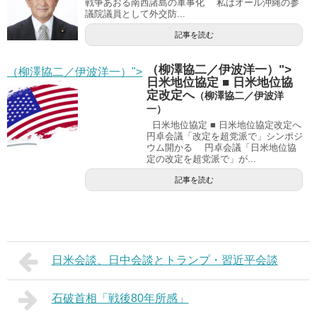
戦争あおる南西諸島の軍事化 私はオール沖縄の参
議院議員として外交防...
記事を読む
（柳澤協二／伊波洋一）">
（柳澤協二／伊波洋一）">
日米地位協定 ■ 日米地位協
定改定へ
（柳澤協二／伊波洋
一）
日米地位協定 ■ 日米地位協定改定へ
円卓会議「改定を超党派で」シンポジ
ウム開かる 円卓会議「日米地位協
定の改定を超党派で」が...
記事を読む
日米会談、日中会談とトランプ・習近平会談
石破首相「戦後80年所感」