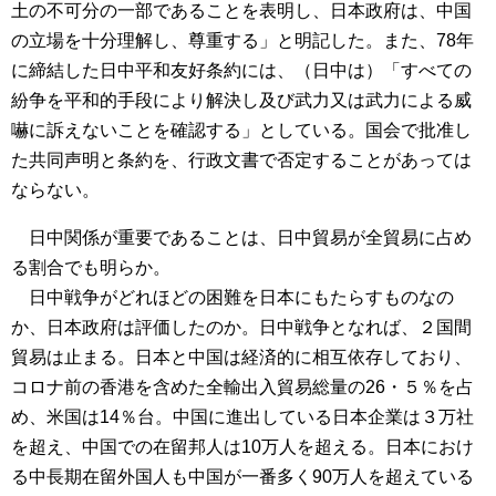
土の不可分の一部であることを表明し、日本政府は、中国
の立場を十分理解し、尊重する」と明記した。また、78年
に締結した日中平和友好条約には、（日中は）「すべての
紛争を平和的手段により解決し及び武力又は武力による威
嚇に訴えないことを確認する」としている。国会で批准し
た共同声明と条約を、行政文書で否定することがあっては
ならない。
日中関係が重要であることは、日中貿易が全貿易に占め
る割合でも明らか。
日中戦争がどれほどの困難を日本にもたらすものなの
か、日本政府は評価したのか。日中戦争となれば、２国間
貿易は止まる。日本と中国は経済的に相互依存しており、
コロナ前の香港を含めた全輸出入貿易総量の26・５％を占
め、米国は14％台。中国に進出している日本企業は３万社
を超え、中国での在留邦人は10万人を超える。日本におけ
る中長期在留外国人も中国が一番多く90万人を超えている