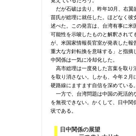
覚えているだろう。
だが石破は去り、昨年10月、右翼
苗氏が総理に就任した。ほどなく彼
述べた。この発言は、台湾有事に米
可能性を示唆したものと解釈されて
が、米国家情報長官室が発表した報
重大な方針転換を意味する」と指摘
中関係は一気に冷却化した。
高市総理は一度発した言葉を取り消
を取り消さない。しかも、今年２月
硬路線にますます自信を深めている
一方で、台湾問題は中国の死活的な
を無視できない。かくして、日中関
状である。
日中関係の展望