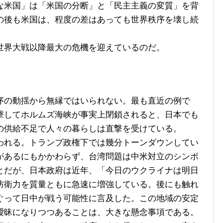
米国」は「米国の分断」と「民主主義の変質」を背
の後も米国は、程度の差はあっても世界秩序を壊し続
界大戦以降最大の危機を迎えているのだ。
の動揺から無縁ではいられない。最も直近の例で
撃してホルムズ海峡が事実上閉鎖されると、日本でも
の供給不足で人々の暮らしは直撃を受けている。
れる。トランプ政権下では幾分トーンダウンしてい
があるにもかかわらず、台湾問題は中米対立のシンボ
とだが、日本政府は近年、「今日のウクライナは明日
防衛力を質量ともに急速に増強している。後にも触れ
ぐって日中が戦う可能性に言及した。この地域の安定
曖昧になりつつあることは、大きな懸念事項である。