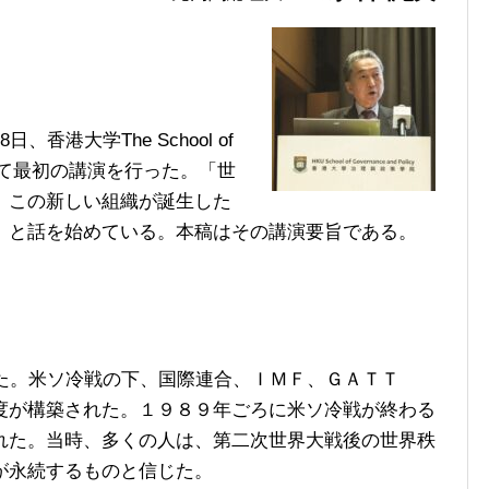
港大学The School of
開設に際して最初の講演を行った。「世
、この新しい組織が誕生した
」と話を始めている。本稿はその講演要旨である。
た。米ソ冷戦の下、国際連合、ＩＭＦ、ＧＡＴＴ
度が構築された。１９８９年ごろに米ソ冷戦が終わる
れた。当時、多くの人は、第二次世界大戦後の世界秩
が永続するものと信じた。