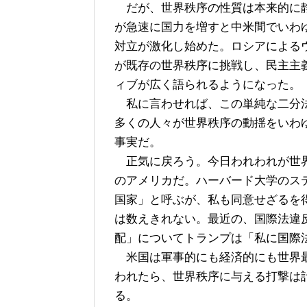
だが、世界秩序の性質は本来的に静
が急速に国力を増すと中米間でいわ
対立が激化し始めた。ロシアによる
が既存の世界秩序に挑戦し、民主主
ィブが広く語られるようになった。
私に言わせれば、この単純な二分法
多くの人々が世界秩序の動揺をいわ
事実だ。
正気に戻ろう。今日われわれが世界
のアメリカだ。ハーバード大学のス
国家」と呼ぶが、私も同意せざるを
は数えきれない。最近の、国際法違
配」についてトランプは「私に国際
米国は軍事的にも経済的にも世界最
われたら、世界秩序に与える打撃は
る。