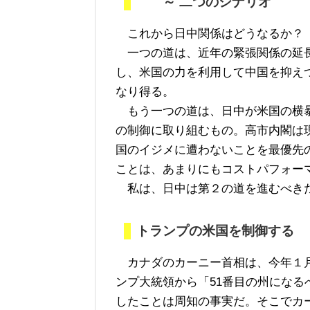
～ 二つのシナリオ
これから日中関係はどうなるか？ 
一つの道は、近年の緊張関係の延長
し、米国の力を利用して中国を抑え
なり得る。
もう一つの道は、日中が米国の横暴
の制御に取り組むもの。高市内閣は
国のイジメに遭わないことを最優先
ことは、あまりにもコストパフォー
私は、日中は第２の道を進むべき
トランプの米国を制御する
カナダのカーニー首相は、今年１月
ンプ大統領から「51番目の州にな
したことは周知の事実だ。そこでカ