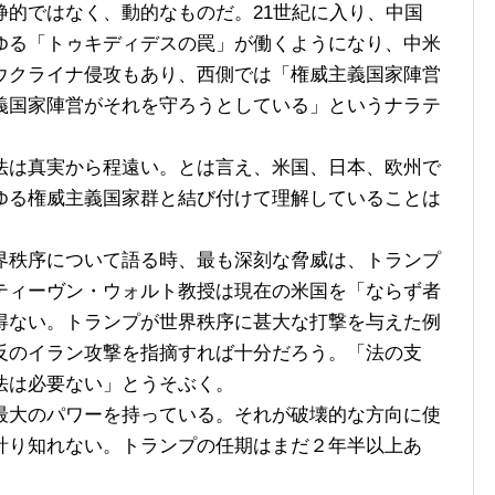
的ではなく、動的なものだ。21世紀に入り、中国
ゆる「トゥキディデスの罠」が働くようになり、中米
ウクライナ侵攻もあり、西側では「権威主義国家陣営
義国家陣営がそれを守ろうとしている」というナラテ
は真実から程遠い。とは言え、米国、日本、欧州で
ゆる権威主義国家群と結び付けて理解していることは
秩序について語る時、最も深刻な脅威は、トランプ
ティーヴン・ウォルト教授は現在の米国を「ならず者
得ない。トランプが世界秩序に甚大な打撃を与えた例
反のイラン攻撃を指摘すれば十分だろう。「法の支
法は必要ない」とうそぶく。
大のパワーを持っている。それが破壊的な方向に使
計り知れない。トランプの任期はまだ２年半以上あ