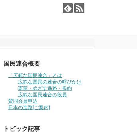
国民連合概要
「広範な国民連合」とは
広範な国民の連合の呼びかけ
憲章・めざす進路・規約
広範な国民連合の役員
賛同会員申込
日本の進路[ご案内]
トピック記事