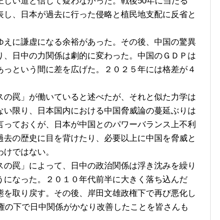
正しい道と信じて疑わなかった。戦後50年に当たる
表し、日本が過去に行った侵略と植民地支配に反省と
えに謙虚になる余裕があった。その後、中国の驚異
り、日中の力関係は劇的に変わった。中国のＧＤＰは
あっという間に差を広げた。２０２５年には格差が４
の罠」が働いていると述べたが、それと似た力学は
ない限り、日本国内における中国脅威論の蔓延ぶりは
言っておくが、日本が中国とのパワーバランス上不利
過去の歴史に目を背けたり、必要以上に中国を脅威と
わけではない。
の罠」によって、日中の政治関係は浮き沈みを繰り
うになった。２０１０年代前半に大きく落ち込んだ
態を取り戻す。その後、岸田文雄政権下で再び悪化し
政権の下で日中関係がかなり改善したことを皆さんも