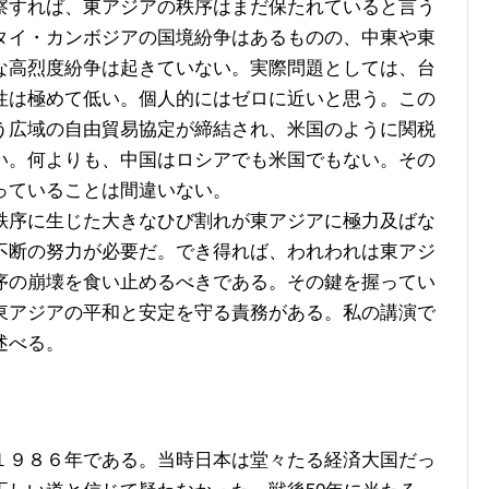
すれば、東アジアの秩序はまだ保たれていると言う
タイ・カンボジアの国境紛争はあるものの、中東や東
な高烈度紛争は起きていない。実際問題としては、台
性は極めて低い。個人的にはゼロに近いと思う。この
う広域の自由貿易協定が締結され、米国のように関税
い。何よりも、中国はロシアでも米国でもない。その
っていることは間違いない。
序に生じた大きなひび割れが東アジアに極力及ばな
不断の努力が必要だ。でき得れば、われわれは東アジ
序の崩壊を食い止めるべきである。その鍵を握ってい
東アジアの平和と安定を守る責務がある。私の講演で
述べる。
９８６年である。当時日本は堂々たる経済大国だっ