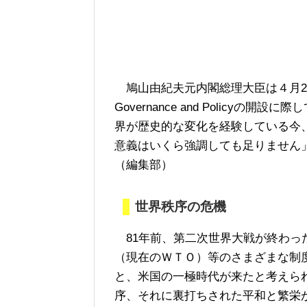
鳩山由紀夫元内閣総理大臣は４月28日、香
Governance and Policyの
界が歴史的な変化を経験している今
意義はいくら強調しても足りません
（編集部）
世界秩序の危機
81年前、第二次世界大戦が終わっ
（現在のＷＴＯ）等のさまざまな制
と、米国の一極時代が来たと考えら
序、それに裏打ちされた平和と繁栄