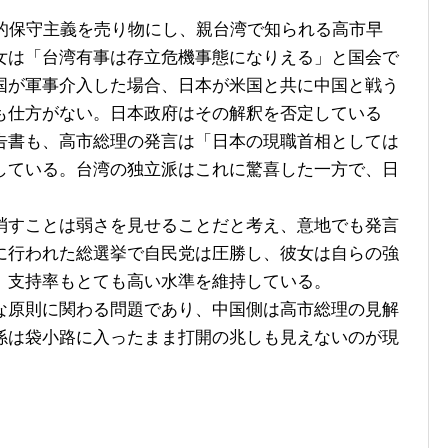
的保守主義を売り物にし、親台湾で知られる高市早
女は「台湾有事は存立危機事態になりえる」と国会で
国が軍事介入した場合、日本が米国と共に中国と戦う
も仕方がない。日本政府はその解釈を否定している
告書も、高市総理の発言は「日本の現職首相としては
している。台湾の独立派はこれに驚喜した一方で、日
すことは弱さを見せることだと考え、意地でも発言
に行われた総選挙で自民党は圧勝し、彼女は自らの強
。支持率もとても高い水準を維持している。
原則に関わる問題であり、中国側は高市総理の見解
係は袋小路に入ったまま打開の兆しも見えないのが現