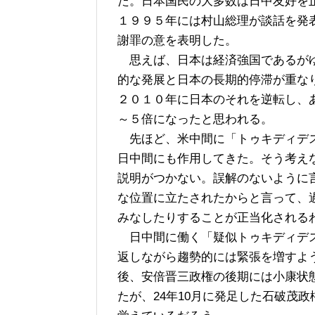
た。日本国民の大多数は日中友好を
１９９５年には村山総理が談話を発
謝罪の意を表明した。
思えば、日本は経済強国であるがゆ
的な発展と日本の長期的停滞が重な
２０１０年に日本のそれを逆転し、
～５倍になったと思われる。
先ほど、米中間に「トゥキディデス
日中間にも作用してきた。そう考え
説明がつかない。誤解のないように
な位置に立たされたからと言って、
みなしたりすることが正当化される
日中間に働く「疑似トゥキディデス
返しながら趨勢的には緊張を増すよ
後、安倍晋三政権の後期には小康状
たが、24年10月に発足した石破茂