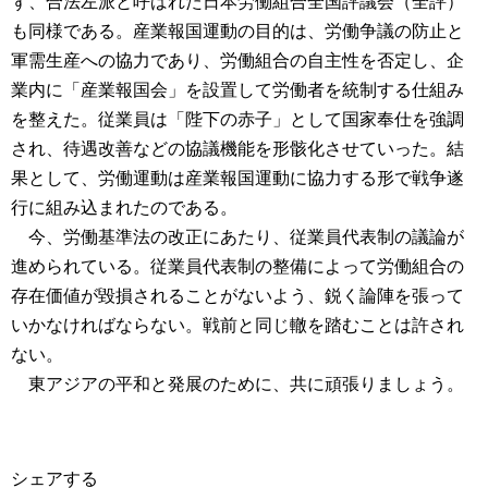
ず、合法左派と呼ばれた日本労働組合全国評議会（全評）
も同様である。産業報国運動の目的は、労働争議の防止と
軍需生産への協力であり、労働組合の自主性を否定し、企
業内に「産業報国会」を設置して労働者を統制する仕組み
を整えた。従業員は「陛下の赤子」として国家奉仕を強調
され、待遇改善などの協議機能を形骸化させていった。結
果として、労働運動は産業報国運動に協力する形で戦争遂
行に組み込まれたのである。
今、労働基準法の改正にあたり、従業員代表制の議論が
進められている。従業員代表制の整備によって労働組合の
存在価値が毀損されることがないよう、鋭く論陣を張って
いかなければならない。戦前と同じ轍を踏むことは許され
ない。
東アジアの平和と発展のために、共に頑張りましょう。
シェアする