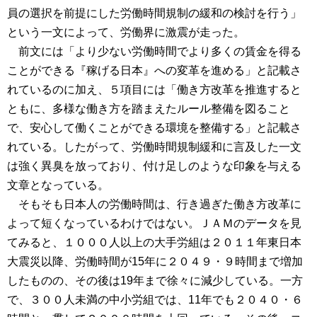
員の選択を前提にした労働時間規制の緩和の検討を行う」
という一文によって、労働界に激震が走った。
前文には「より少ない労働時間でより多くの賃金を得る
ことができる『稼げる日本』への変革を進める」と記載さ
れているのに加え、５項目には「働き方改革を推進すると
ともに、多様な働き方を踏まえたルール整備を図ること
で、安心して働くことができる環境を整備する」と記載さ
れている。したがって、労働時間規制緩和に言及した一文
は強く異臭を放っており、付け足しのような印象を与える
文章となっている。
そもそも日本人の労働時間は、行き過ぎた働き方改革に
よって短くなっているわけではない。ＪＡＭのデータを見
てみると、１０００人以上の大手労組は２０１１年東日本
大震災以降、労働時間が15年に２０４９・９時間まで増加
したものの、その後は19年まで徐々に減少している。一方
で、３００人未満の中小労組では、11年でも２０４０・６