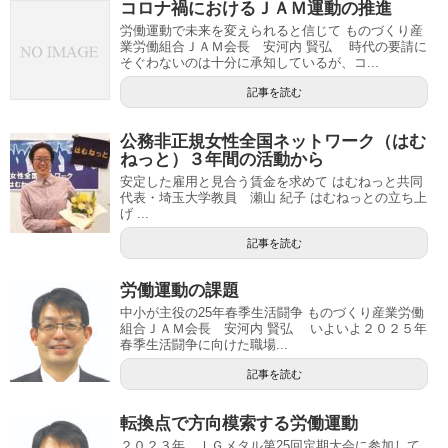
コロナ禍におけるＪＡＭ運動の推進
労働運動で未来を変えられると信じて ものづくり産
業労働組合ＪＡＭ会長 安河内 賢弘 時代の要請に
そぐわないのは十分に承知しているが、コ...
記事を読む
公務非正規女性全国ネットワーク（はむ
ねっと）３年間の活動から
安定した雇用と見合う賃金を求めて はむねっと共同
代表・埼玉大学教員 瀬山 紀子 はむねっとの立ち上
げ ...
記事を読む
労働運動の課題
中小が主役の25年春季生活闘争 ものづくり産業労働
組合ＪＡＭ会長 安河内 賢弘 いよいよ２０２５年
春季生活闘争に向けた職場...
記事を読む
転換点で方向模索する労働運動
２０２３年 ＩＧメタル第25回定期大会に参加して