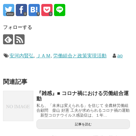
error
0
0
フォローする
安河内賢弘
,
ＪＡＭ
,
労働組合と政策実現活動
ao
関連記事
『雑感』■ コロナ禍における労働組合運
動
私も、「未来は変えられる」を信じて 全農林労働組
合顧問 柴山 好憲 工夫が求められるコロナ禍の運動
新型コロナウイルス感染症は、１年...
記事を読む