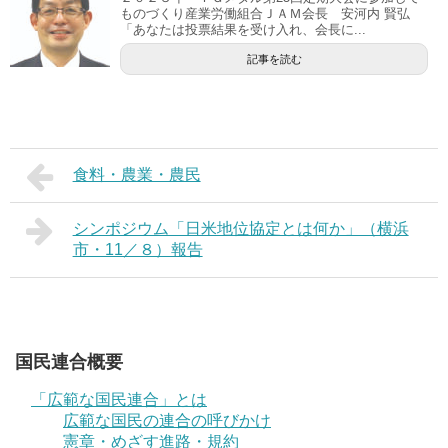
ものづくり産業労働組合ＪＡＭ会長 安河内 賢弘
「あなたは投票結果を受け入れ、会長に...
記事を読む
食料・農業・農民
シンポジウム「日米地位協定とは何か」（横浜
市・11／８）報告
国民連合概要
「広範な国民連合」とは
広範な国民の連合の呼びかけ
憲章・めざす進路・規約