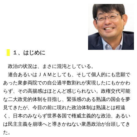
１、はじめに
政治の状況は、まさに混沌としている。
連合あるいはＪＡＭとしても、そして個人的にも悲願で
あった衆参両院での自公過半数割れが実現したにもかかわ
らず、その高揚感はほとんど感じられない。政権交代可能
な二大政党的体制を目指し、緊張感のある熟議の国会を夢
見てきたが、今目の前に現れた政治体制は熟議とは程遠
く、日本のみならず世界各国で権威主義的な政治、あるい
は民主主義を崩壊へと導きかねない衆愚政治が台頭してき
た。