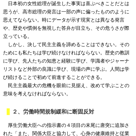
日本初の女性総理が誕生した事実は喜ぶべきことだとは
思うが、高市総理の発言は一部の声に偏ったもののように
思えてならない。時にデータが示す現実とは異なる発言
や、歴史や慣例を無視した答弁が目立ち、その危うさが際
立っている。
しかし、決して民主主義を諦めることはできない。その
ためにも私たちは学び続けなければならない。歴史の教訓
に学び、先人たちの知恵と経験に学び、学識者やジャーナ
リストなど外部の良識に学び、現場の声に学ぶ。人間は学
び続けることで初めて前進することができる。
民主主義最大の危機を眼前に見据え、改めて学ぶことの
意味を考えなければならない。
２、労働時間規制緩和に断固反対
厚生労働大臣への指示書の４項目の末尾に唐突に追加さ
れた「また、関係大臣と協力して、心身の健康維持と従業