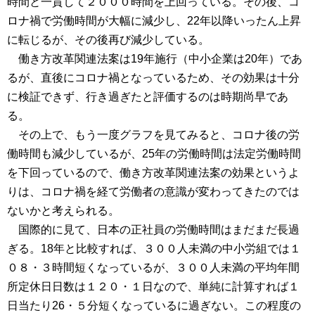
時間と一貫して２０００時間を上回っている。その後、コ
ロナ禍で労働時間が大幅に減少し、22年以降いったん上昇
に転じるが、その後再び減少している。
働き方改革関連法案は19年施行（中小企業は20年）であ
るが、直後にコロナ禍となっているため、その効果は十分
に検証できず、行き過ぎたと評価するのは時期尚早であ
る。
その上で、もう一度グラフを見てみると、コロナ後の労
働時間も減少しているが、25年の労働時間は法定労働時間
を下回っているので、働き方改革関連法案の効果というよ
りは、コロナ禍を経て労働者の意識が変わってきたのでは
ないかと考えられる。
国際的に見て、日本の正社員の労働時間はまだまだ長過
ぎる。18年と比較すれば、３００人未満の中小労組では１
０８・３時間短くなっているが、３００人未満の平均年間
所定休日日数は１２０・１日なので、単純に計算すれば１
日当たり26・５分短くなっているに過ぎない。この程度の