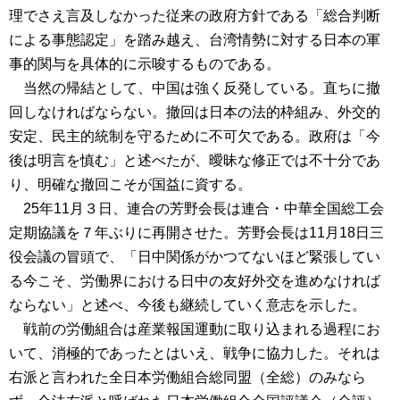
理でさえ言及しなかった従来の政府方針である「総合判断
による事態認定」を踏み越え、台湾情勢に対する日本の軍
事的関与を具体的に示唆するものである。
当然の帰結として、中国は強く反発している。直ちに撤
回しなければならない。撤回は日本の法的枠組み、外交的
安定、民主的統制を守るために不可欠である。政府は「今
後は明言を慎む」と述べたが、曖昧な修正では不十分であ
り、明確な撤回こそが国益に資する。
25年11月３日、連合の芳野会長は連合・中華全国総工会
定期協議を７年ぶりに再開させた。芳野会長は11月18日三
役会議の冒頭で、「日中関係がかつてないほど緊張してい
る今こそ、労働界における日中の友好外交を進めなければ
ならない」と述べ、今後も継続していく意志を示した。
戦前の労働組合は産業報国運動に取り込まれる過程にお
いて、消極的であったとはいえ、戦争に協力した。それは
右派と言われた全日本労働組合総同盟（全総）のみなら