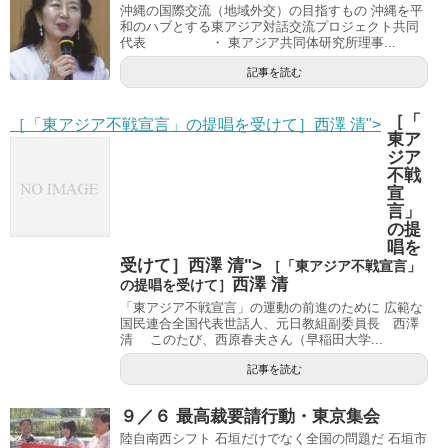
沖縄の国際交流（地域外交）の目指すもの 沖縄を平
和のハブとする東アジア対話交流プロジェクト共同
代表 ・ 東アジア共同体研究所理事...
記事を読む
［「
［「東アジア不戦宣言」の提唱を受けて］西澤 清">
東ア
ジア
不戦
宣
言」
の提
唱を
受けて］西澤 清">
［「東アジア不戦宣言」
西澤 清
の提唱を受けて］
「東アジア不戦宣言」の運動の前進のために 広範な
国民連合全国代表世話人、元日教組副委員長 西澤
清 このたび、西原春夫さん（早稲田大学...
記事を読む
９／６ 最高裁要請行動・東京集会
陸自南西シフト 石垣だけでなく全国の問題だ 石垣市