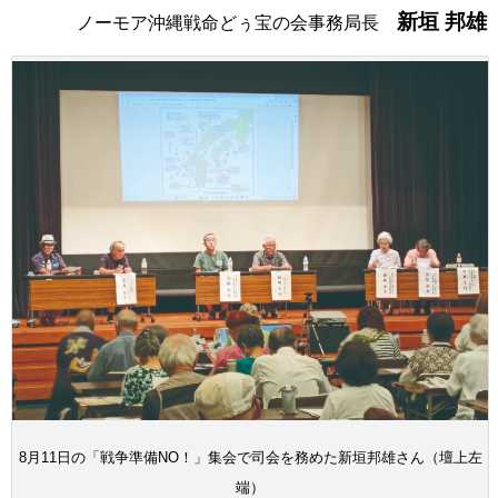
新垣 邦雄
ノーモア沖縄戦命どぅ宝の会事務局長
8月11日の「戦争準備NO！」集会で司会を務めた新垣邦雄さん（壇上左
端）