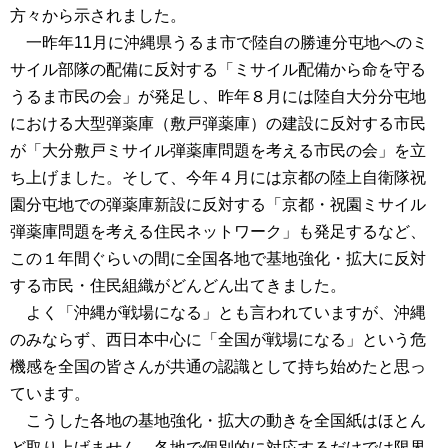
方々から示されました。
一昨年11月に沖縄県うるま市で陸自の勝連分屯地へのミ
サイル部隊の配備に反対する「ミサイル配備から命を守る
うるま市民の会」が発足し、昨年８月には陸自大分分屯地
における大型弾薬庫（敷戸弾薬庫）の建設に反対する市民
が「大分敷戸ミサイル弾薬庫問題を考える市民の会」を立
ち上げました。そして、今年４月には京都の陸上自衛隊祝
園分屯地での弾薬庫新設に反対する「京都・祝園ミサイル
弾薬庫問題を考える住民ネットワーク」も発足するなど、
この１年間ぐらいの間に全国各地で基地強化・拡大に反対
する市民・住民組織がどんどん出てきました。
よく「沖縄が戦場になる」とも言われていますが、沖縄
のみならず、西日本中心に「全国が戦場になる」という危
機感を全国の皆さんが共通の認識として持ち始めたと思っ
ています。
こうした各地の基地強化・拡大の動きを全国紙はほとん
ど取り上げません。各地で個別的に対応するだけでは限界