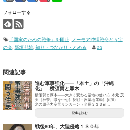
フォローする
「国家のための戦争」を阻止
,
ノーモア沖縄戦命どぅ宝
の会
,
新垣邦雄
,
知り・つながり・とめる
ao
関連記事
進む軍事強化――「本土」の「沖縄
化」 横須賀と厚木
横須賀と厚木――大きく変わる基地の使い方 木元 茂
夫（神奈川県を中心に反戦・反基地運動に参加）
米の原子力空母リンカーン（全長３３３ｍ...
記事を読む
戦後80年、大陸侵略１３０年