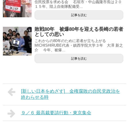
住民投票を求める会 石垣市・中山義隆市長は２０
１５年、陸上自衛隊配備受...
記事を読む
敗戦80年 被爆80年を迎える長崎の若者
としての思い
これからの80年のために若者が立ち上がる
MICHISHIRUBE代表・鎮西学院大学３年 大澤 新之
介 今年、被爆...
記事を読む
[新しい日本をめざす] 金権腐敗の自民党政治を
終わらせる時
９／６ 最高裁要請行動・東京集会