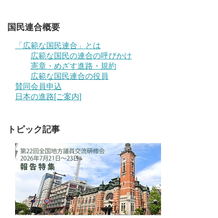
国民連合概要
「広範な国民連合」とは
広範な国民の連合の呼びかけ
憲章・めざす進路・規約
広範な国民連合の役員
賛同会員申込
日本の進路[ご案内]
トピック記事