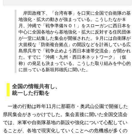
岸田政権下、「台湾有事」を口実に全国で自衛隊の基
地強化・拡大の動きが強まっている。こうしたなか８
月、沖縄で「戦争準備ＮＯ！」をスローガンに西日本を
中心に全国各地から基地強化・拡大に反対する住民団体
が一堂に結集した集会が開催された。９月には自衛隊が
大規模な「防衛複合拠点」の開設などを計画している広
島県呉市で「戦争止めよう西日本連帯交流会」が開かれ
た。すでに「沖縄・九州・西日本ネットワーク」（仮
称）の発足も決まっている。こうした取り組みを中心的
に担っている新垣邦雄氏に聞いた。
全国の情報共有し、
統一した行動を
一連の行動は昨年11月に那覇市・奥武山公園で開催した
県民集会がきっかけでした。集会直後に開いた全国交流会
では、米軍や自衛隊基地の新設や強化について心配してい
ることが、各地で現実化していくことへの危機感が多くの