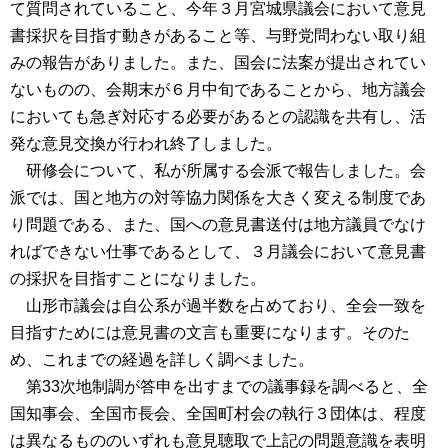
て質問されていること、今年３月宮城県議会において意見
書採択を目指す動きがあること等、与野党問わない取り組
みの報告がありました。また、国会に法案が提出されてい
ないものの、会期末が６月中旬であることから、地方議会
においても急ぎ対応する必要があるとの認識を共有し、活
発な意見交換が行われ終了しました。
研修会について、私が所属する会派で報告しました。会
派では、国と地方の対等協力関係を大きく変える制度であ
り問題である、また、国への意見書送付は地方議員でなけ
ればできない仕事であるとして、３月議会において意見書
の採択を目指すことになりました。
山形市議会は自公系が過半数を占めており、全会一致を
目指すためには意見書の文言も重要になります。そのた
め、これまでの経過を詳しく調べました。
第33次地制調が答申を出すまでの議事録を調べると、全
国知事会、全国市長会、全国町村会の執行３団体は、程度
は異なるもののいずれも意見聴取で上記の問題意識を表明