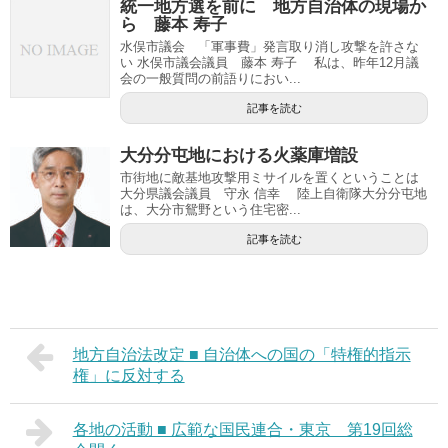
統一地方選を前に 地方自治体の現場か
ら 藤本 寿子
水俣市議会 「軍事費」発言取り消し攻撃を許さな
い 水俣市議会議員 藤本 寿子 私は、昨年12月議
会の一般質問の前語りにおい...
記事を読む
大分分屯地における火薬庫増設
市街地に敵基地攻撃用ミサイルを置くということは
大分県議会議員 守永 信幸 陸上自衛隊大分分屯地
は、大分市鴛野という住宅密...
記事を読む
地方自治法改定 ■ 自治体への国の「特権的指示
権」に反対する
各地の活動 ■ 広範な国民連合・東京 第19回総