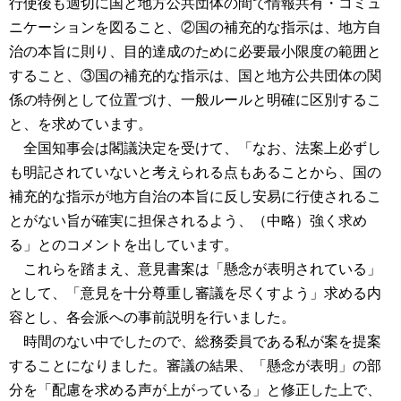
行使後も適切に国と地方公共団体の間で情報共有・コミュ
ニケーションを図ること、②国の補充的な指示は、地方自
治の本旨に則り、目的達成のために必要最小限度の範囲と
すること、③国の補充的な指示は、国と地方公共団体の関
係の特例として位置づけ、一般ルールと明確に区別するこ
と、を求めています。
全国知事会は閣議決定を受けて、「なお、法案上必ずし
も明記されていないと考えられる点もあることから、国の
補充的な指示が地方自治の本旨に反し安易に行使されるこ
とがない旨が確実に担保されるよう、（中略）強く求め
る」とのコメントを出しています。
これらを踏まえ、意見書案は「懸念が表明されている」
として、「意見を十分尊重し審議を尽くすよう」求める内
容とし、各会派への事前説明を行いました。
時間のない中でしたので、総務委員である私が案を提案
することになりました。審議の結果、「懸念が表明」の部
分を「配慮を求める声が上がっている」と修正した上で、