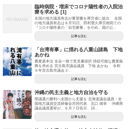
臨時病院・増床でコロナ陽性者の入院治
療を求める [1]
全国の地方議員有志が要望書を厚労省に提出 全国
の地方議員有志は８月31日、田村憲久厚労相宛ての
『コロナ陽性者の「自宅療養」をやめ、国の公...
記事を読む
「台湾有事」に揺れる八重山諸島 下地
あかね
農業基本法 全会一致で意見書採択 持続可能な農業振
興を求める 宮古島市議会議員 下地 あかね 令和
６年宮古島市議会３...
記事を読む
沖縄の民主主義と地方自治を守る
県議選の勝利へ全国から支援を 北海道議会議員・全
国地方議員交流研修会共同代表 北口 雄幸 沖縄県
議会議員選挙が、６月７日告示、16...
記事を読む