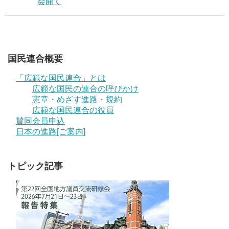
会開く
国民連合概要
「広範な国民連合」とは
広範な国民の連合の呼びかけ
憲章・めざす進路・規約
広範な国民連合の役員
賛同会員申込
日本の進路[ご案内]
トピック記事