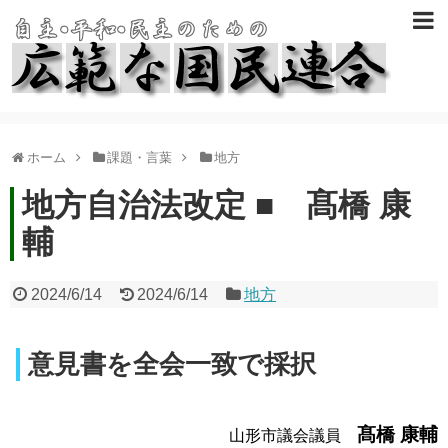
ホーム
課題・言葉
地方
地方自治法改定 ■ 髙橋 康
輔
2024/6/14
2024/6/14
地方
意見書を全会一致で採択
髙橋 康輔
山形市議会議員