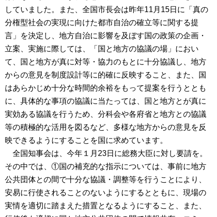
していました。また、全国市長会は昨年11月15日に「真の
分権型社会の実現に向けた都市自治の確立等に関する提
言」を決定し、地方自治に影響を及ぼす国の政策の企画・
立案、実施に際しては、「国と地方の協議の場」におい
て、国と地方が真に対等・協力のもとに十分協議し、地方
からの意見を制度設計等に的確に反映すること、また、国
はあらかじめ十分な時間的余裕をもって提案を行うととも
に、具体的な事項の協議に当たっては、国と地方とが真に
実効ある協議を行うため、分科会や各府省と地方との協議
等の積極的な活用を図るなど、多様な地方からの意見を反
映できるようにすることを国に求めています。
全国知事会は、今年１月23日に総務大臣に対し要請を。
その中では、①国の補充的な指示については、事前に地方
公共団体との間で十分な協議・調整等を行うことにより、
安易に行使されることのないようにするとともに、現場の
実情を適切に踏まえた措置となるようにすること、また、