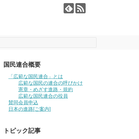
国民連合概要
「広範な国民連合」とは
広範な国民の連合の呼びかけ
憲章・めざす進路・規約
広範な国民連合の役員
賛同会員申込
日本の進路[ご案内]
トピック記事