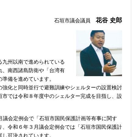
花谷 史郎
石垣市議会議員
る九州以南で進められている
れ、南西諸島防衛や「台湾有
の準備を進めています。
強化と同時並行で避難訓練やシェルターの設置検討
垣市では令和８年度中のシェルター完成を目指し、設
月議会定例会で「石垣市国民保護計画等有事に関す
り、令和６年３月議会定例会では「石垣市国民保護計
案し可決されています。