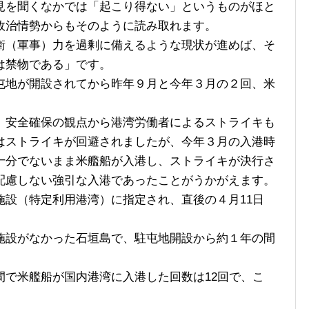
を聞くなかでは「起こり得ない」というものがほと
政治情勢からもそのように読み取れます。
（軍事）力を過剰に備えるような現状が進めば、そ
は禁物である」です。
地が開設されてから昨年９月と今年３月の２回、米
安全確保の観点から港湾労働者によるストライキも
はストライキが回避されましたが、今年３月の入港時
十分でないまま米艦船が入港し、ストライキが決行さ
配慮しない強引な入港であったことがうかがえます。
設（特定利用港湾）に指定され、直後の４月11日
。
設がなかった石垣島で、駐屯地開設から約１年の間
。
で米艦船が国内港湾に入港した回数は12回で、こ