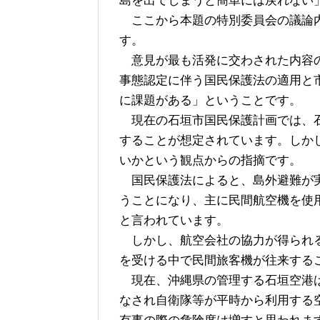
島を出てしまうと簡単には戻れない
ここから本題の特別委員会の議論内
す。
意見が最も活発に交わされた内容の
事態認定に伴う国民保護法の適用と
に課題がある」ということです。
現在の石垣市国民保護計画では、石
することが想定されています。しか
いかという観点からの指摘です。
国民保護法によると、島外避難が実
うことになり、主に民間航空機を使
と言われています。
しかし、航空会社の協力が得られる
を受ける中で民間旅客機が往来する
現在、沖縄県の管理する石垣空港は
なされ自衛隊等が平時から利用する