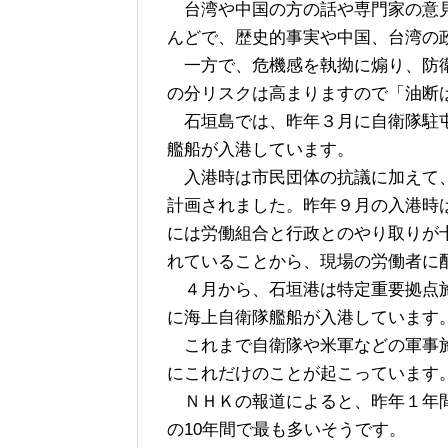
台湾や中国の方の話や専門家の意見
んどで、歴史的事実や中国、台湾の
一方で、危機感を執拗に煽り、防衛
の分リスクは高まりますので「油断
石垣島では、昨年３月に自衛隊駐屯
艦船が入港しています。
入港時は市民団体の抗議に加えて、
計画されました。昨年９月の入港時
には労働組合と行政とのやり取りが
れていることから、現場の労働者に
４月から、石垣港は特定重要拠点施
に海上自衛隊艦船が入港しています
これまで自衛隊や米軍などの軍事施
にこれだけのことが起こっています
ＮＨＫの報道によると、昨年１年間
の10年間で最も多いそうです。