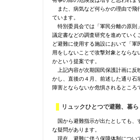
有事の際の危険度は増すと思われま
また、病気など何らかの理由で飛行
ています。
特別委員会では「軍民分離の原則」
議定書などの調査研究を進めていく
ど避難に使用する施設において「軍
用をしないことで攻撃対象とならな
かという提案です。
上記内容が次期国民保護計画に反映
かし、直後の４月、前述した通り石
障害とならないか危惧されるところ
リュックひとつで避難、暮ら
国から避難指示が出たとしても、す
な疑問があります。
現在、避難に伴う保障体制について