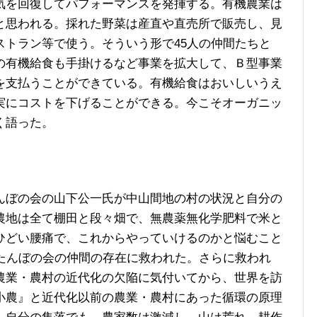
気を回復してパフォーマンスを発揮する。有機農業は
と思われる。採れた野菜は産直や直売所で販売し、見
ストラン等で使う。そういう形で45人の仲間たちと
の有機給食も手掛けるなど事業を拡大して、Ｂ型事業
を支払うことができている。有機給食はおいしいうえ
実にコストを下げることができる。今こそオーガニッ
く語った。
ぼの会の山下公一氏が中山間地の村の状況と自分の
農地は全て棚田と段々畑で、無農薬無化学肥料で米と
ひどい腰痛で、これからやっていけるのかと悩むこと
たたんぼの会の仲間の存在に救われた。さらに救われ
農業・農村の近代化の欠陥に気付いてから、世界を訪
小農』と近代化以前の農業・農村にあった循環の原理