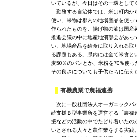
いているが、今日はその一環として
勤務する自治体では、米は町内から
使い、果物は郡内の地場産品を使っ
作られたものを、揚げ物の油は国産
推進会議の中に地産地消部会があっ
い、地場産品を給食に取り入れる取
る課題もある。県内には全て米食と
麦50％のパンとか、米粉を70％使
その良さについても子供たちに伝え
有機農業で農福連携
次に一般社団法人オーガニックパパ
続支援Ｂ型事業所を運営する「農福
援などの活動の中でたどり着いたの
いとされる人々と農作業をする実践