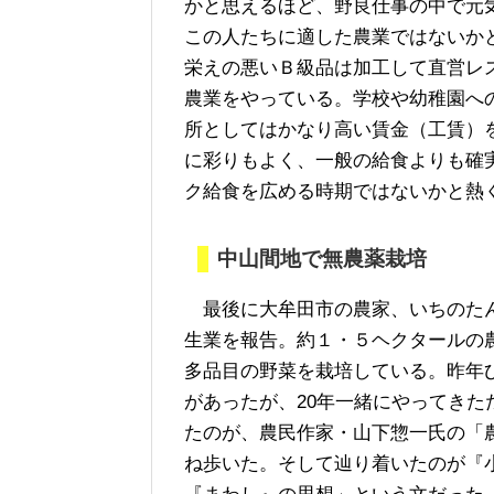
かと思えるほど、野良仕事の中で元
この人たちに適した農業ではないか
栄えの悪いＢ級品は加工して直営レ
農業をやっている。学校や幼稚園へ
所としてはかなり高い賃金（工賃）
に彩りもよく、一般の給食よりも確
ク給食を広める時期ではないかと熱
中山間地で無農薬栽培
最後に大牟田市の農家、いちのたん
生業を報告。約１・５ヘクタールの
多品目の野菜を栽培している。昨年
があったが、20年一緒にやってき
たのが、農民作家・山下惣一氏の「
ね歩いた。そして辿り着いたのが『