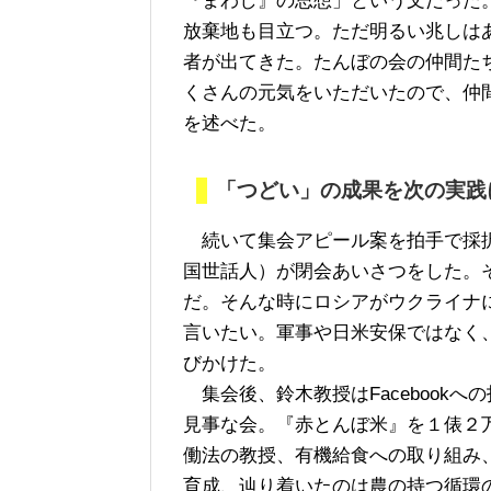
『まわし』の思想」という文だった
放棄地も目立つ。ただ明るい兆しは
者が出てきた。たんぼの会の仲間た
くさんの元気をいただいたので、仲
を述べた。
「つどい」の成果を次の実践
続いて集会アピール案を拍手で採択
国世話人）が閉会あいさつをした。
だ。そんな時にロシアがウクライナ
言いたい。軍事や日米安保ではなく
びかけた。
集会後、鈴木教授はFacebook
見事な会。『赤とんぼ米』を１俵２
働法の教授、有機給食への取り組み
育成、辿り着いたのは農の持つ循環