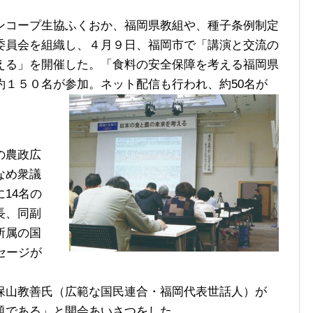
コープ生協ふくおか、福岡県教組や、種子条例制定
委員会を組織し、４月９日、福岡市で「講演と交流の
える」を開催した。「食料の安全保障を考える福岡県
約１５０名が参加。ネット配信も行われ、
約50名が
の農政広
なめ衆議
14名の
長、同副
所属の国
セージが
山教善氏（広範な国民連合・福岡代表世話人）が
題である」と開会あいさつをした。