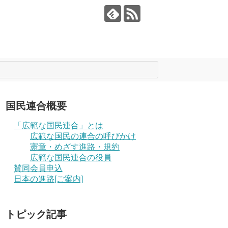
国民連合概要
「広範な国民連合」とは
広範な国民の連合の呼びかけ
憲章・めざす進路・規約
広範な国民連合の役員
賛同会員申込
日本の進路[ご案内]
トピック記事