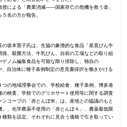
授による「農業消滅――国家存亡の危機を救う道」
ら５名の方が報告。
の坂本寛子氏は、生協の象徴的な食品「産直びん牛
関係、殺菌方法、牛乳びん、自前の工場などの取り組
やゲノム編集食品を可能な限り排除し、独自の
みや、自治体に種子条例制定の意見書採択を働きかける
つの地域理事会での、学校給食、種子条例、博多港
種の検査、学校でのグリホサート使用等に関する調査
ーンコープの「赤とんぼ米」は、産地との協議のもと
機」、化学農薬不使用の「赤とんぼＡ」、農薬最低限
４種類を設定。それぞれに見合う価格で引き取ってい