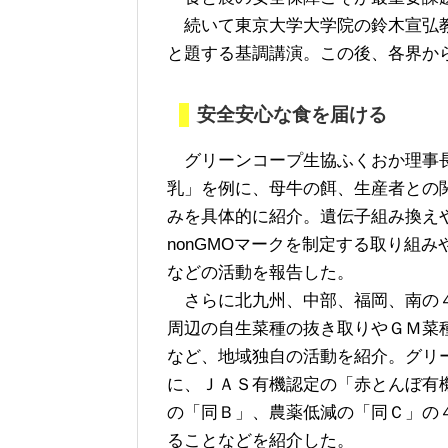
続いて東京大学大学院の鈴木宣弘教
と題する基調講演。この後、各界か
安全安心な食を届ける
グリーンコープ生協ふくおか理事長
乳」を例に、母牛の餌、生産者との
みを具体的に紹介。遺伝子組み換え
nonGMOマークを制定する取り組
などの活動を報告した。
さらに北九州、中部、福岡、南の４
周辺の自生菜種の抜き取りやＧＭ菜
など、地域独自の活動を紹介。グリ
に、ＪＡＳ有機認定の「赤とんぼ有
の「同Ｂ」、農薬低減の「同Ｃ」の
ることなどを紹介した。