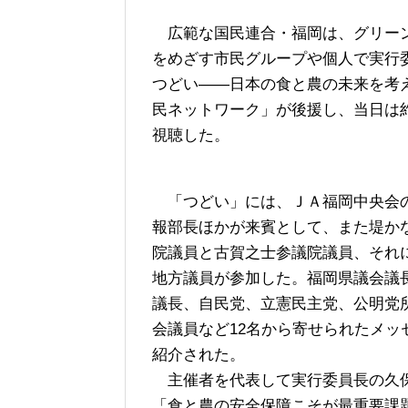
広範な国民連合・福岡は、グリーン
をめざす市民グループや個人で実行
つどい――日本の食と農の未来を考
民ネットワーク」が後援し、当日は
視聴した。
「つどい」には、ＪＡ福岡中央会
報部長ほかが来賓として、また堤か
院議員と古賀之士参議院議員、それに
地方議員が参加した。福岡県議会議
議長、自民党、立憲民主党、公明党
会議員など12名から寄せられたメッ
紹介された。
主催者を代表して実行委員長の久保
「食と農の安全保障こそが最重要課