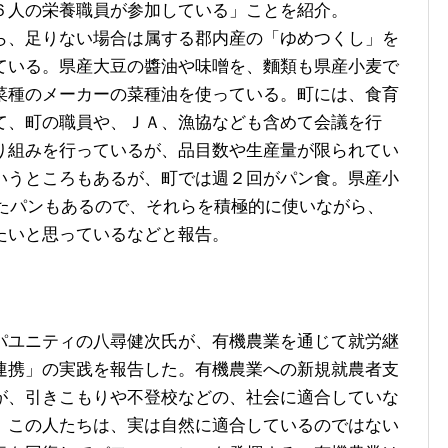
６人の栄養職員が参加している」ことを紹介。
、足りない場合は属する郡内産の「ゆめつくし」を
ている。県産大豆の醬油や味噌を、麵類も県産小麦で
菜種のメーカーの菜種油を使っている。町には、食育
て、町の職員や、ＪＡ、漁協なども含めて会議を行
り組みを行っているが、品目数や生産量が限られてい
いうところもあるが、町では週２回がパン食。県産小
ったパンもあるので、それらを積極的に使いながら、
たいと思っているなどと報告。
ユニティの八尋健次氏が、有機農業を通じて就労継
連携」の実践を報告した。有機農業への新規就農者支
が、引きこもりや不登校などの、社会に適合していな
。この人たちは、実は自然に適合しているのではない