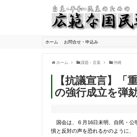
ホーム
お問合せ・申込み
ホーム
課題・言葉
沖縄
【抗議宣言】「
の強行成立を弾
国会は、６月16日未明、自民・公
惧と反対の声を恐れるかのように、