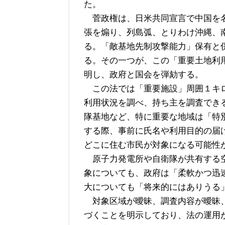
た。
菅政権は、日米共同宣言で中国を名
張を煽り、列島弧、とりわけ沖縄、
る。「敵基地先制攻撃能力」保有と
る。その一つが、この「重要土地利
明し、政府と国会を弾劾する。
この法では「重要施設」周囲１キロ
利用状況を調べ、持ち主を調査でき
隊基地など、特に重要な地域は「特
する際、事前に氏名や利用目的の届
どこに住む市民が対象になる可能性
原子力発電所や自衛隊が共有する空
象についても、政府は「柔軟かつ迅
大についても「将来的にはありうる
対象区域が曖昧、調査内容が曖昧、
づくことを明示しており、法の運用