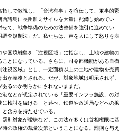
指しで敵視し、「台湾有事」を喧伝して、軍事的緊
南西諸島に長距離ミサイルを大量に配備し始めてい
併せて、戦争準備のための法整備を強引に進めてい
用調査規制法」だ。私たちは、声を大にして怒りを表
や国境離島を「注視区域」に指定し、土地や建物の
ることになっている。さらに、司令部機能がある自衛
別注視区域」とし、一定面積以上の土地や建物を売買
け出が義務とされる。だが、対象地域は明示されず、
があるのか明らかにされないままだ。
港などが想定されている「重要インフラ施設」の対
速に検討を続ける」と述べ、鉄道や放送局などへの拡
」と含みを持たせている。
罰則対象が曖昧など、この法が多くは首相権限に基
が時の政権の裁量次第ということになる。罰則を与え