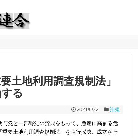
重要土地利用調査規制法」
劾する
2021/6/22
沖縄
明与党と一部野党の賛成をもって、急速に高まる危
「重要土地利用調査規制法」を強行採決、成立させ