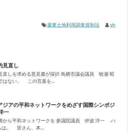
重要土地利用調査規制法
yh
的見直し
見直しを求める意見書が採択 鳥栖市議会議員 牧瀬 昭
はない」 この言葉を...
アジアの平和ネットワークをめざす国際シンポジ
洋一
縄から平和ネットワークを 参議院議員 伊波 洋一 ハ
は。 皆さん、本...