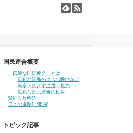
国民連合概要
「広範な国民連合」とは
広範な国民の連合の呼びかけ
憲章・めざす進路・規約
広範な国民連合の役員
賛同会員申込
日本の進路[ご案内]
トピック記事