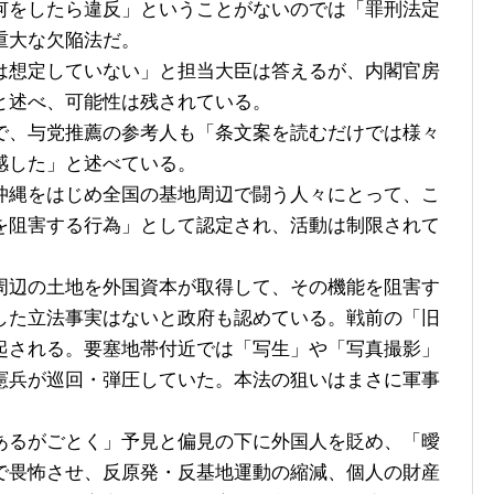
何をしたら違反」ということがないのでは「罪刑法定
重大な欠陥法だ。
想定していない」と担当大臣は答えるが、内閣官房
と述べ、可能性は残されている。
、与党推薦の参考人も「条文案を読むだけでは様々
感した」と述べている。
縄をはじめ全国の基地周辺で闘う人々にとって、こ
を阻害する行為」として認定され、活動は制限されて
辺の土地を外国資本が取得して、その機能を阻害す
した立法事実はないと政府も認めている。戦前の「旧
起される。要塞地帯付近では「写生」や「写真撮影」
憲兵が巡回・弾圧していた。本法の狙いはまさに軍事
るがごとく」予見と偏見の下に外国人を貶め、「曖
で畏怖させ、反原発・反基地運動の縮減、個人の財産