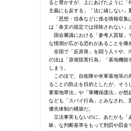
ると脅かすが、上にあげたように「
主義にも反する」「法に値しない」
「思想・信条などに係る情報収集は
は「条文の規定では排除されない」
国会審議における「参考人質疑」で
な憶測が広がる恐れがあることを痛
全国で「反原発」を闘う人々や、沖
の法は「原発阻害行為」「基地機能
しまう。
この法で、自衛隊や米軍基地等の周
ることの防止を目的としたが、そう
要塞地帯法」や「軍機保護法」が想
なども「スパイ行為」とみなされ、
優先体制の構築だ。
立法事実もないのに、あたかも「あ
昧」な判断基準をもって刑罰や罰金