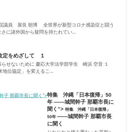
議院議員 屋良 朝博 全世界が新型コロナ感染症と闘う
さに諸外国から疑問を持たれてい...
改定をめざして １
らせないために 慶応大学法学部学生 崎浜 空音 １
地位協定」を変えるこ...
特集 沖縄「日本復帰」50
幹子 那覇市長に聞く">
年 ――城間幹子 那覇市長に
聞く">
特集 沖縄「日本復帰」
――城間幹子 那覇市長
50年
に聞く