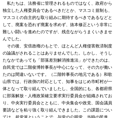
私たちは、法務省に管理されるものではなく、政府から
独立した人権委員会であるべきだとか、マスコミ規制も、
マスコミの自主的な取り組みに期待するべきであるなどと
して、廃案を恐れず廃案を求めず、抜本修正という非常に
難しい闘いを進めたのですが、残念ながらうまくいきませ
んでした。
その後、安倍政権のもとで、ほとんど人権侵害救済制度
の論議がされることはありませんでした。しかし、そうし
たなかであっても「部落差別解消推進法」ができたのは、
自民党では二階俊博幹事長が中心になって、その力が働い
たのは間違いないです。（二階幹事長の地元である）和歌
山県では、行政側の対応として、知事をはじめ市町村が一
体となって取り組んでいましたし、全国的にも、各都府県
に部落解放・人権政策確立要求実行委員会が組織されてお
り、中央実行委員会とともに、中央集会や政党、国会議員
要請などを粘り強く取り組んできました。この課題につい
ては、超党派ということで、与党の公明党、当時の民進