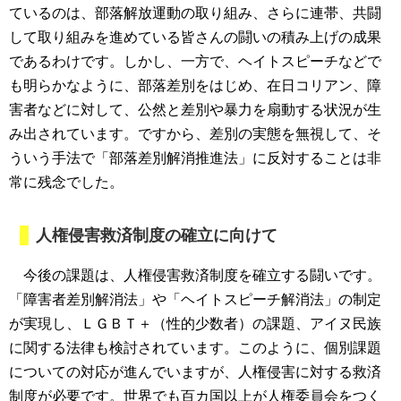
ているのは、部落解放運動の取り組み、さらに連帯、共闘
して取り組みを進めている皆さんの闘いの積み上げの成果
であるわけです。しかし、一方で、ヘイトスピーチなどで
も明らかなように、部落差別をはじめ、在日コリアン、障
害者などに対して、公然と差別や暴力を扇動する状況が生
み出されています。ですから、差別の実態を無視して、そ
ういう手法で「部落差別解消推進法」に反対することは非
常に残念でした。
人権侵害救済制度の確立に向けて
今後の課題は、人権侵害救済制度を確立する闘いです。
「障害者差別解消法」や「ヘイトスピーチ解消法」の制定
が実現し、ＬＧＢＴ＋（性的少数者）の課題、アイヌ民族
に関する法律も検討されています。このように、個別課題
についての対応が進んでいますが、人権侵害に対する救済
制度が必要です。世界でも百カ国以上が人権委員会をつく