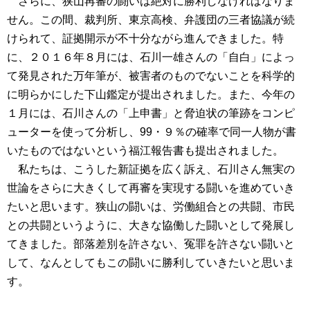
さらに、狭山再審の闘いは絶対に勝利しなければなりま
せん。この間、裁判所、東京高検、弁護団の三者協議が続
けられて、証拠開示が不十分ながら進んできました。特
に、２０１６年８月には、石川一雄さんの「自白」によっ
て発見された万年筆が、被害者のものでないことを科学的
に明らかにした下山鑑定が提出されました。また、今年の
１月には、石川さんの「上申書」と脅迫状の筆跡をコンピ
ューターを使って分析し、99・９％の確率で同一人物が書
いたものではないという福江報告書も提出されました。
私たちは、こうした新証拠を広く訴え、石川さん無実の
世論をさらに大きくして再審を実現する闘いを進めていき
たいと思います。狭山の闘いは、労働組合との共闘、市民
との共闘というように、大きな協働した闘いとして発展し
てきました。部落差別を許さない、冤罪を許さない闘いと
して、なんとしてもこの闘いに勝利していきたいと思いま
す。