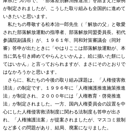
庫県たつの市で、「部落差別解消推進法」を踏まえた条例
が制定されましたが、こうした取り組みも全国的に進めて
いきたいと思います。
私たちの尊敬する松本治一郎先生（「解放の父」と敬愛
された部落解放運動の指導者、部落解放同盟委員長。初代
参議院副議長）が、１９６１年、同和対策審議会（同対
審）答申が出たときに「やはりここは部落解放運動が、本
当に気を引き締めてやらんといかんよ。絵に描いた餅にし
てはいかん」と言っておられますが、まさにそのとおりで
はなかろうかと思います。
さらに、私たちの今後の取り組み課題は、「人権侵害救
済法」の制定です。１９９６年に「人権擁護推進施策推進
法」が制定され、２０００年には「人権教育・啓発推進
法」が制定されました。一方、国内人権委員会の設置を中
心にした人権侵害救済制度に関わる法制度も答申が出さ
れ、「人権擁護法案」が提案されましたが、マスコミ規制
など多くの問題があり、結局、廃案になりました。