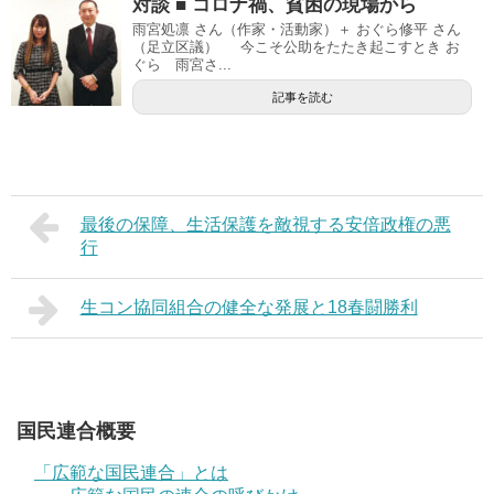
対談 ■ コロナ禍、貧困の現場から
雨宮処凛 さん（作家・活動家）＋ おぐら修平 さん
（足立区議） 今こそ公助をたたき起こすとき お
ぐら 雨宮さ...
記事を読む
最後の保障、生活保護を敵視する安倍政権の悪
行
生コン協同組合の健全な発展と18春闘勝利
国民連合概要
「広範な国民連合」とは