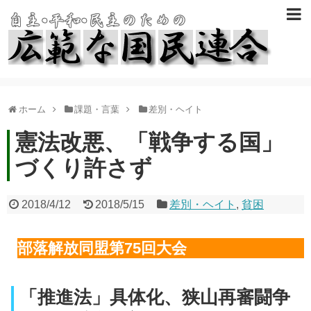
ホーム
課題・言葉
差別・ヘイト
憲法改悪、「戦争する国」
づくり許さず
2018/4/12
2018/5/15
差別・ヘイト
,
貧困
部落解放同盟第75回大会
「推進法」具体化、狭山再審闘争