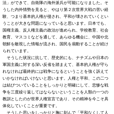
法」ができて、自衛隊の海外派兵が可能になりました。そ
うした内外情勢を見ると、やはり第２次世界大戦の苦い経
験、つまり基本的人権が侵され、平和が壊されていくとい
うことが大きな問題になっていると思います。日本でも、
国権主義、反人権主義の政治が進められ、学校教育、社会
教育、マスコミなどを通して、あらゆる機会に、中国や北
朝鮮を敵視した情報が流され、国民を扇動することが続け
られています。
そうした状況に抗して、歴史的にも、ナチズムや日本の
軍国主義に対する深い反省を踏まえて、基本的人権が守ら
れなければ最終的には戦争になるということを強く訴えて
いかなければいけないと思います。人権と平和、この二つ
は結びついていることをしっかりと明確にして、悲惨な戦
争を三度繰り返してはならないということを人類の一つの
教訓としたのが世界人権宣言であり、その精神を今こそ具
体化していくことが重要です。
そうした思いをしっかりと胸に刻んで「平和なくして人