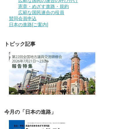
広範な国民の連合の呼びかけ
憲章・めざす進路・規約
広範な国民連合の役員
賛同会員申込
日本の進路[ご案内]
トピック記事
今月の「日本の進路」