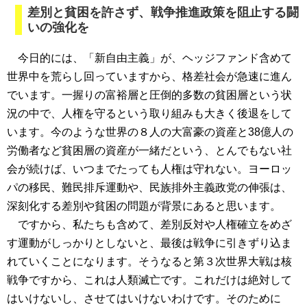
差別と貧困を許さず、戦争推進政策を阻止する闘
いの強化を
今日的には、「新自由主義」が、ヘッジファンド含めて
世界中を荒らし回っていますから、格差社会が急速に進ん
でいます。一握りの富裕層と圧倒的多数の貧困層という状
況の中で、人権を守るという取り組みも大きく後退をして
います。今のような世界の８人の大富豪の資産と38億人の
労働者など貧困層の資産が一緒だという、とんでもない社
会が続けば、いつまでたっても人権は守れない。ヨーロッ
パの移民、難民排斥運動や、民族排外主義政党の伸張は、
深刻化する差別や貧困の問題が背景にあると思います。
ですから、私たちも含めて、差別反対や人権確立をめざ
す運動がしっかりとしないと、最後は戦争に引きずり込ま
れていくことになります。そうなると第３次世界大戦は核
戦争ですから、これは人類滅亡です。これだけは絶対して
はいけないし、させてはいけないわけです。そのために