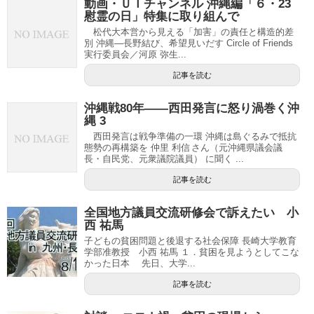
動画・ＵＩチャンネル 沖縄編「６・23
慰霊の日」特集に取り組んで
松代大本営から見える「加害」の責任と構造的差
別 沖縄―長野結び、希望見いだす Circle of Friends
実行委員会／河原 弥生...
記事を読む
沖縄戦80年――西田発言に怒り渦巻く沖
縄 3
西田発言は戦争準備の一環 沖縄は島ぐるみで抵抗
態勢の再構築を 仲里 利信 さん（元沖縄県議会議
長・自民党、元衆議院議員） に聞く ...
記事を読む
全国地方議員交流研修会で訴えたい 小
西 祐馬
子どもの貧困問題と後退する社会保障 長崎大学教育
学部准教授 小西 祐馬 １．貧困を見ようとしてこな
かった日本 先日、大学...
記事を読む