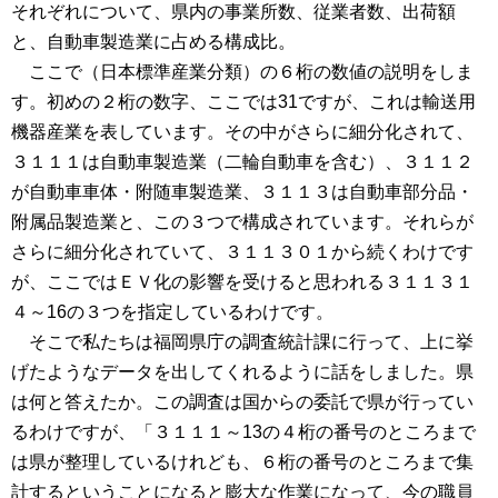
それぞれについて、県内の事業所数、従業者数、出荷額
と、自動車製造業に占める構成比。
ここで（日本標準産業分類）の６桁の数値の説明をしま
す。初めの２桁の数字、ここでは31ですが、これは輸送用
機器産業を表しています。その中がさらに細分化されて、
３１１１は自動車製造業（二輪自動車を含む）、３１１２
が自動車車体・附随車製造業、３１１３は自動車部分品・
附属品製造業と、この３つで構成されています。それらが
さらに細分化されていて、３１１３０１から続くわけです
が、ここではＥＶ化の影響を受けると思われる３１１３１
４～16の３つを指定しているわけです。
そこで私たちは福岡県庁の調査統計課に行って、上に挙
げたようなデータを出してくれるように話をしました。県
は何と答えたか。この調査は国からの委託で県が行ってい
るわけですが、「３１１１～13の４桁の番号のところまで
は県が整理しているけれども、６桁の番号のところまで集
計するということになると膨大な作業になって、今の職員