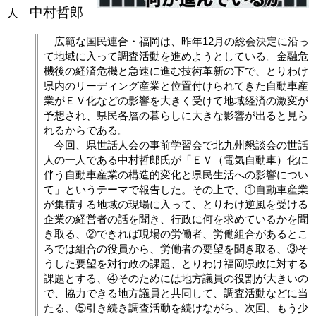
中村哲郎
人
広範な国民連合・福岡は、昨年12月の総会決定に沿っ
て地域に入って調査活動を進めようとしている。金融危
機後の経済危機と急速に進む技術革新の下で、とりわけ
県内のリーディング産業と位置付けられてきた自動車産
業がＥＶ化などの影響を大きく受けて地域経済の激変が
予想され、県民各層の暮らしに大きな影響が出ると見ら
れるからである。
今回、県世話人会の事前学習会で北九州懇談会の世話
人の一人である中村哲郎氏が「ＥＶ（電気自動車）化に
伴う自動車産業の構造的変化と県民生活への影響につい
て」というテーマで報告した。その上で、①自動車産業
が集積する地域の現場に入って、とりわけ逆風を受ける
企業の経営者の話を聞き、行政に何を求めているかを聞
き取る、②できれば現場の労働者、労働組合があるとこ
ろでは組合の役員から、労働者の要望を聞き取る、③そ
うした要望を対行政の課題、とりわけ福岡県政に対する
課題とする、④そのためには地方議員の役割が大きいの
で、協力できる地方議員と共同して、調査活動などに当
たる、⑤引き続き調査活動を続けながら、次回、もう少