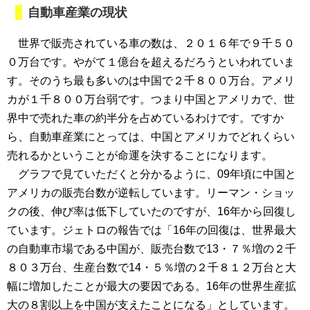
自動車産業の現状
世界で販売されている車の数は、２０１６年で９千５０
０万台です。やがて１億台を超えるだろうといわれていま
す。そのうち最も多いのは中国で２千８００万台。アメリ
カが１千８００万台弱です。つまり中国とアメリカで、世
界中で売れた車の約半分を占めているわけです。ですか
ら、自動車産業にとっては、中国とアメリカでどれくらい
売れるかということが命運を決することになります。
グラフで見ていただくと分かるように、09年頃に中国と
アメリカの販売台数が逆転しています。リーマン・ショッ
クの後、伸び率は低下していたのですが、16年から回復し
ています。ジェトロの報告では「16年の回復は、世界最大
の自動車市場である中国が、販売台数で13・７％増の２千
８０３万台、生産台数で14・５％増の２千８１２万台と大
幅に増加したことが最大の要因である。16年の世界生産拡
大の８割以上を中国が支えたことになる」としています。