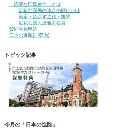
「広範な国民連合」とは
広範な国民の連合の呼びかけ
憲章・めざす進路・規約
広範な国民連合の役員
賛同会員申込
日本の進路[ご案内]
トピック記事
今月の「日本の進路」