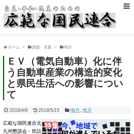
ホーム
課題・言葉
地方
ＥＶ（電気自動車）化に伴
う自動車産業の構造的変化
と県民生活への影響につい
て
2018/4/9
2018/5/15
地方
,
地方
広範な国民連合北
九州懇談会・世話