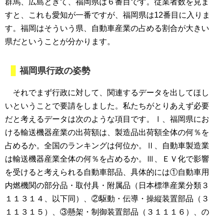
群馬、広島ときて、福岡県は６番目です。従業者数を見ま
すと、これも愛知が一番ですが、福岡県は12番目に入りま
す。福岡はそういう県、自動車産業の占める割合が大きい
県だということが分かります。
福岡県行政の姿勢
それでまず行政に対して、関連するデータを出してほし
いということで要請をしました。私たちがとりあえず必要
だと考えるデータは次のような項目です。Ⅰ、福岡県にお
ける輸送機器産業の出荷額は、製造品出荷額全体の何％を
占めるか。全国のランキングは何位か。Ⅱ、自動車製造業
は輸送機器産業全体の何％を占めるか。Ⅲ、ＥＶ化で影響
を受けると考えられる自動車部品、具体的には①自動車用
内燃機関の部分品・取付具・附属品（日本標準産業分類３
１１３１４、以下同）、②駆動・伝導・操縦装置部品（３
１１３１５）、③懸架・制御装置部品（３１１１６）、の