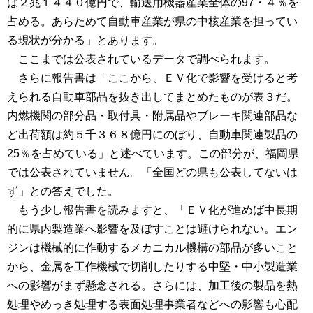
は２兆１４４０億円で、輸送用機器産業全体の97・４％を
占める。あらためて自動車産業が県の中核産業を担ってい
る現状が分かる」とあります。
ここまでは公表されているデータで調べられます。
さらに報告書は「ここから、ＥＶ化で影響を受けると考
えられる自動車部品を抜き出してまとめたものが表３だ。
内燃機関の部分品・取付具・附属品やブレーキ関連部品な
ど出荷額は約５千３６８億円にのぼり、自動車関連製品の
25％を占めている」と述べています。この部分が、福岡県
では公表されていません。「全国どの県も公表してないは
ず」との答えでした。
もう少し報告書を読みますと、「ＥＶ化が進めば中長期
的に県内製造業へ影響を及ぼすことは避けられない。エン
ジンは機械的に作動するメカニカル機構の部品が多いこと
から、金属を工作機械で切削したりする中堅・中小製造業
への影響がまず懸念される。さらには、加工後の製品を熱
処理やめっき処理する表面処理事業者などへの影響も心配