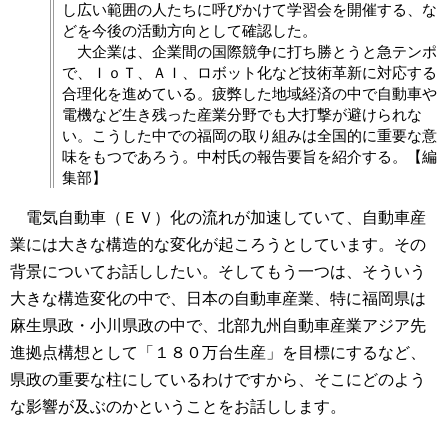
し広い範囲の人たちに呼びかけて学習会を開催する、な
どを今後の活動方向として確認した。
大企業は、企業間の国際競争に打ち勝とうと急テンポ
で、ＩｏＴ、ＡＩ、ロボット化など技術革新に対応する
合理化を進めている。疲弊した地域経済の中で自動車や
電機など生き残った産業分野でも大打撃が避けられな
い。こうした中での福岡の取り組みは全国的に重要な意
味をもつであろう。中村氏の報告要旨を紹介する。【編
集部】
電気自動車（ＥＶ）化の流れが加速していて、自動車産
業には大きな構造的な変化が起ころうとしています。その
背景についてお話ししたい。そしてもう一つは、そういう
大きな構造変化の中で、日本の自動車産業、特に福岡県は
麻生県政・小川県政の中で、北部九州自動車産業アジア先
進拠点構想として「１８０万台生産」を目標にするなど、
県政の重要な柱にしているわけですから、そこにどのよう
な影響が及ぶのかということをお話しします。