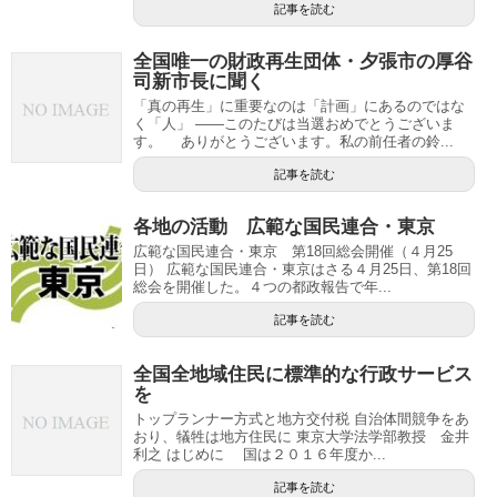
記事を読む
全国唯一の財政再生団体・夕張市の厚谷
司新市長に聞く
「真の再生」に重要なのは「計画」にあるのではな
く「人」 ――このたびは当選おめでとうございま
す。 ありがとうございます。私の前任者の鈴...
記事を読む
各地の活動 広範な国民連合・東京
広範な国民連合・東京 第18回総会開催（４月25
日） 広範な国民連合・東京はさる４月25日、第18回
総会を開催した。４つの都政報告で年...
記事を読む
全国全地域住民に標準的な行政サービス
を
トップランナー方式と地方交付税 自治体間競争をあ
おり、犠牲は地方住民に 東京大学法学部教授 金井
利之 はじめに 国は２０１６年度か...
記事を読む