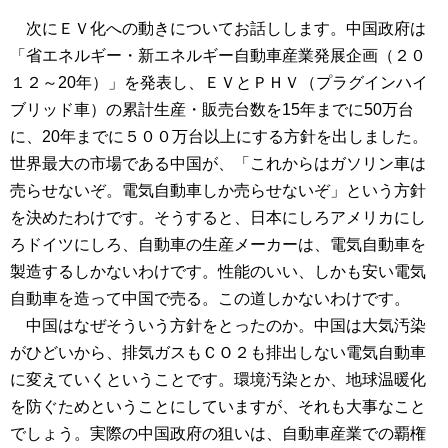
次にＥＶ化への動きについてお話しします。中国政府は
「省エネルギー・新エネルギー自動車産業発展企画（２０
１２～20年）」を発表し、ＥＶとＰＨＶ（プラグインハイ
ブリッド車）の累計生産・販売台数を15年までに50万台
に、20年までに５００万台以上にする方針を出しました。
世界最大の市場である中国が、「これからはガソリン車は
売らせないぞ。電気自動車しか売らせないぞ」という方針
を決めたわけです。そうすると、日本にしろアメリカにし
ろドイツにしろ、自動車の生産メーカーは、電気自動車を
製造するしかないわけです。性能のいい、しかも安い電気
自動車を造って中国で売る。この道しかないわけです。
中国はなぜそういう方針をとったのか。中国は大気汚染
がひどいから、排気ガスもＣＯ２も排出しない電気自動車
に変えていくということです。環境汚染とか、地球温暖化
を防ぐためということにしていますが、それも大事なこと
でしょう。実際の中国政府の狙いは、自動車産業での覇権