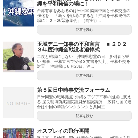
縄を平和発信の場に！
台湾有事をあおるのは米日軍 隣国中国と平和交流の
強化を 「島々を戦場にするな！沖縄を平和発信の
場に！２・26緊急集会」（同実行...
記事を読む
玉城デニー知事の平和宣言 ■ ２０２
３年度沖縄全戦没者追悼式
二度と戦場にしない 沖縄県慰霊の日、参列者ら誓
い 知事、平和宣言で安保３文書を批判、平和外交を
対置 沖縄県は６月23日、沖...
記事を読む
第５回日中時事交流フォーラム
日米同盟の戦略拠点･沖縄をアジア平和の拠点に変え
る 屋良朝博前衆議院議員が基調講演 広範な国民連
合は中国の華語シンクタンクと共同主...
記事を読む
オスプレイの飛行再開
怒り高まる沖縄、闘いは新たな局面に 米軍は３月