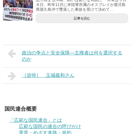
８日、昨年11月に米陸軍所属のオスプレイが鹿児島
県屋久島沖で墜落した事故を受けて決めて...
記事を読む
政治の争点と安全保障―主権者は何を選択する
のか
［追悼］ 玉城義和さん
国民連合概要
「広範な国民連合」とは
広範な国民の連合の呼びかけ
憲章・めざす進路・規約