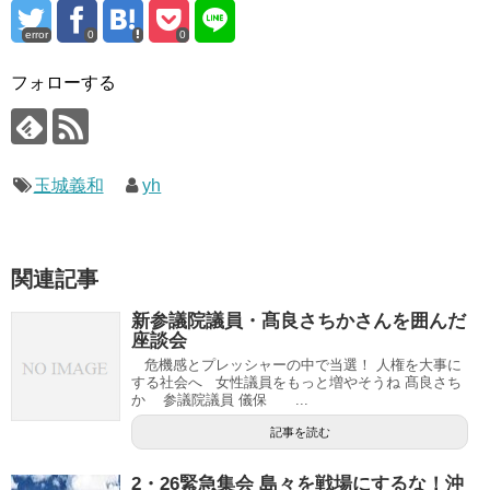
error
0
0
フォローする
玉城義和
yh
関連記事
新参議院議員・髙良さちかさんを囲んだ
座談会
危機感とプレッシャーの中で当選！ 人権を大事に
する社会へ 女性議員をもっと増やそうね 髙良さち
か 参議院議員 儀保 ...
記事を読む
2・26緊急集会 島々を戦場にするな！沖