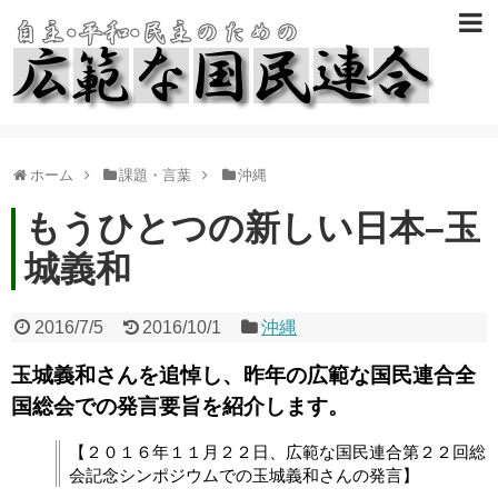
ホーム
課題・言葉
沖縄
もうひとつの新しい日本–玉
城義和
2016/7/5
2016/10/1
沖縄
玉城義和さんを追悼し、昨年の広範な国民連合全
国総会での発言要旨を紹介します。
【２０１６年１１月２２日、広範な国民連合第２２回総
会記念シンポジウムでの玉城義和さんの発言】