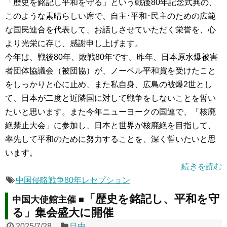
「歴史を銘記し平和を守る」という戦後80年記念式典の、
このような素晴らしい席で、自主･平和･民主のための広範
な国民連合を代表して、お話しさせていただく栄誉を、心
より光栄に存じ、感謝申し上げます。
今年は、戦後80年、敗戦80年です。昨年、日本原水爆被害
者団体協議会（被団協）が、ノーベル平和賞を受けたこと
をしっかりと心に止め、また私自身、広島の被爆2世とし
て、日本が二度と近隣国に対して戦争をしないことを誓い
たいと思います。また今年ニューヨークの国連で、「核廃
絶禁止大会」に参加し、日本と世界が核廃絶を目指して、
率先して平和のために努力することを、深く誓いたいと思
います。
続きを読む
中国侵略戦争80年レセプション
「歴史を銘記し、平和を守
中国大使館主催 ■
る」集会盛大に開催
2025/7/28
日中