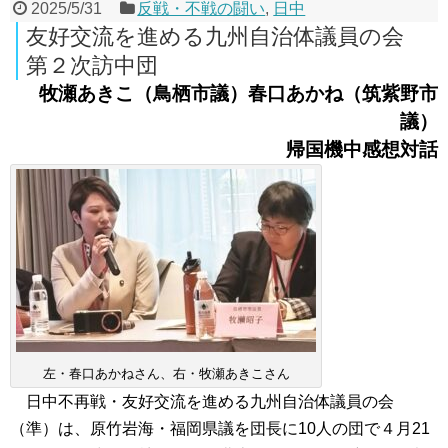
2025/5/31
反戦・不戦の闘い
,
日中
友好交流を進める九州自治体議員の会
第２次訪中団
牧瀬あきこ（鳥栖市議）春口あかね（筑紫野市
議）
帰国機中感想対話
左・春口あかねさん、右・牧瀬あきこさん
日中不再戦・友好交流を進める九州自治体議員の会
（準）は、原竹岩海・福岡県議を団長に10人の団で４月21