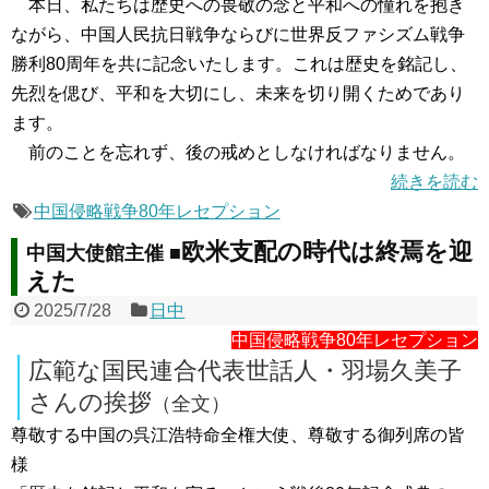
本日、私たちは歴史への畏敬の念と平和への憧れを抱き
ながら、中国人民抗日戦争ならびに世界反ファシズム戦争
勝利80周年を共に記念いたします。これは歴史を銘記し、
先烈を偲び、平和を大切にし、未来を切り開くためであり
ます。
前のことを忘れず、後の戒めとしなければなりません。
続きを読む
中国侵略戦争80年レセプション
欧米支配の時代は終焉を迎
中国大使館主催 ■
えた
2025/7/28
日中
中国侵略戦争80年レセプション
広範な国民連合代表世話人・羽場久美子
さんの挨拶
（全文）
尊敬する中国の呉江浩特命全権大使、尊敬する御列席の皆
様