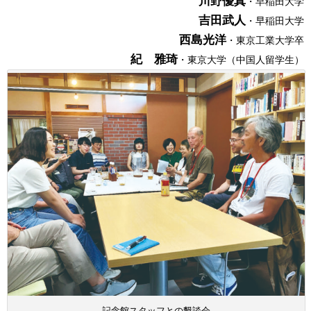
川野優真
・早稲田大学
吉田武人
・早稲田大学
西島光洋
・東京工業大学卒
紀 雅琦
・東京大学（中国人留学生）
記念館スタッフとの懇談会