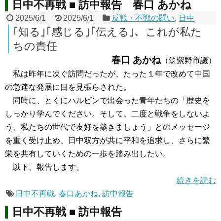
日中不再戦 ■ 訪中報告 春口 あかね
2025/6/1
2025/6/1
反戦・不戦の闘い
,
日中
｢知る｣｢感じる｣｢伝える｣、これが私た
ちの責任
春口 あかね
（筑紫野市議）
私は昨年に次ぐ訪問だったが、たった１年で改めて中国
の急速な発展に目を見張らされた。
同時に、とくにハルビンで出会った青年たちの「歴史を
しっかり学んでください。そして、二度と戦争をしないよ
う、私たちの世代で友好を築きましょう」とのメッセージ
を重く受け止め、日中双方が共に平和を追求し、さらに繁
栄を共有していくための一歩を踏み出したい。
以下、報告します。
続きを読む
日中不再戦
,
春口あかね
,
訪中報告
日中不再戦 ■ 訪中報告