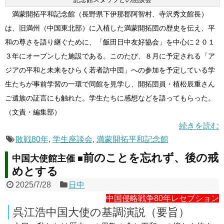
満蒙開拓平和記念館（長野県下伊那郡阿智村、寺沢秀文館長）
は、旧満州（中国東北部）に入植した満蒙開拓団の歴史を伝え、平
和の尊さを語り継ぐために、「飯田日中友好協会」を中心に２０１
３年にオープンした施設である。このたび、８月に予定される「ア
ジアの平和と未来をひらく若者訪中団」への参加を予定している学
生たちが事前学習の一環で同館を見学し、開拓団員・植松辰重さん
ご遺族の証言にも触れた。学生たちに感想などを語ってもらった。
（文責・編集部）
続きを読む
敗戦80年
,
学生座談会
,
満蒙開拓平和記念館
前のことを忘れず、後の戒
中国大使館主催 ■
めとする
2025/7/28
日中
中国侵略戦争80年レセプション
呉江浩中国大使の基調演説（要旨）