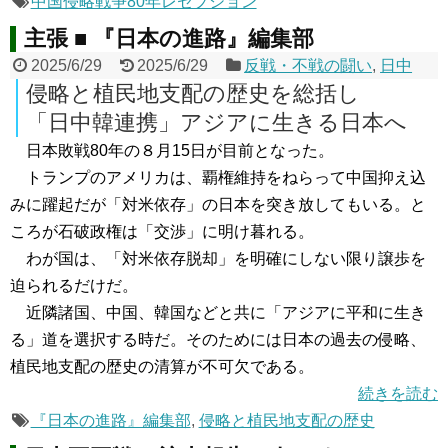
中国侵略戦争80年レセプション
主張 ■ 『日本の進路』編集部
2025/6/29
2025/6/29
反戦・不戦の闘い
,
日中
侵略と植民地支配の歴史を総括し
「日中韓連携」アジアに生きる日本へ
日本敗戦80年の８月15日が目前となった。
トランプのアメリカは、覇権維持をねらって中国抑え込
みに躍起だが「対米依存」の日本を突き放してもいる。と
ころが石破政権は「交渉」に明け暮れる。
わが国は、「対米依存脱却」を明確にしない限り譲歩を
迫られるだけだ。
近隣諸国、中国、韓国などと共に「アジアに平和に生き
る」道を選択する時だ。そのためには日本の過去の侵略、
植民地支配の歴史の清算が不可欠である。
続きを読む
『日本の進路』編集部
,
侵略と植民地支配の歴史