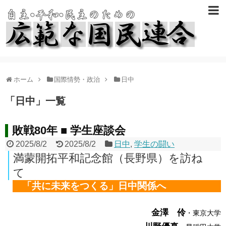
ホーム
国際情勢・政治
日中
「
日中
」
一覧
敗戦80年 ■ 学生座談会
2025/8/2
2025/8/2
日中
,
学生の闘い
満蒙開拓平和記念館（長野県）を訪ね
て
「共に未来をつくる」日中関係へ
金澤 伶
・東京大学