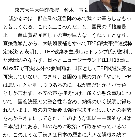
東京大学大学院教授 鈴木 宣弘
「儲かるのは一部企業の経営陣のみで我々の暮らしはもっ
と苦しくなる。これ以上ごめんだ」と、国民の「格差是
正」「自由貿易見直し」の声が巨大な「うねり」となり、
直接選挙だから、大統領候補もすべてTPP(環太平洋連携協
定)反対と表明し、TPP破棄を主張したトランプ氏が勝利し
た米国のみならず、日本とニュージーランド(11月15日に
61vs57で可決)以外の参加国は、1国としてTPP関連法案を
可決していない。つまり、各国の市民の力が「やはりTPP
は悪い」と証明しつつあるのに、我が国だけが「バラ色」
としか言わず、不安の声を抑えつけ、多くの懸念事項につ
いて、国会決議との整合性も含め、納得のいく説明は得ら
れないまま、数の力で最後は強行採決すればよいとの姿勢
をあからさまにしてきた。このような非民主主義的な国は
日本だけである。誰のために政治・行政をやっているの
か、このような手続きは日本の歴史に大きな禍根を残す。