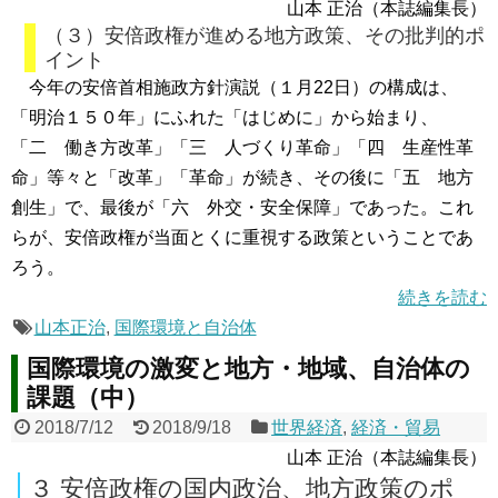
山本 正治（本誌編集長）
（３）安倍政権が進める地方政策、その批判的ポ
イント
今年の安倍首相施政方針演説（１月22日）の構成は、
「明治１５０年」にふれた「はじめに」から始まり、
「二 働き方改革」「三 人づくり革命」「四 生産性革
命」等々と「改革」「革命」が続き、その後に「五 地方
創生」で、最後が「六 外交・安全保障」であった。これ
らが、安倍政権が当面とくに重視する政策ということであ
ろう。
続きを読む
山本正治
,
国際環境と自治体
国際環境の激変と地方・地域、自治体の
課題（中）
2018/7/12
2018/9/18
世界経済
,
経済・貿易
山本 正治（本誌編集長）
３ 安倍政権の国内政治、地方政策のポ