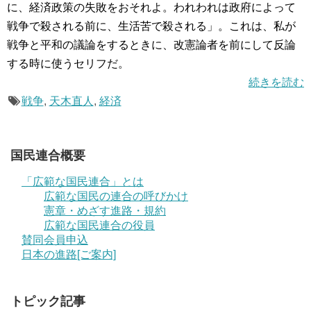
に、経済政策の失敗をおそれよ。われわれは政府によって
戦争で殺される前に、生活苦で殺される」。これは、私が
戦争と平和の議論をするときに、改憲論者を前にして反論
する時に使うセリフだ。
続きを読む
戦争
,
天木直人
,
経済
国民連合概要
「広範な国民連合」とは
広範な国民の連合の呼びかけ
憲章・めざす進路・規約
広範な国民連合の役員
賛同会員申込
日本の進路[ご案内]
トピック記事