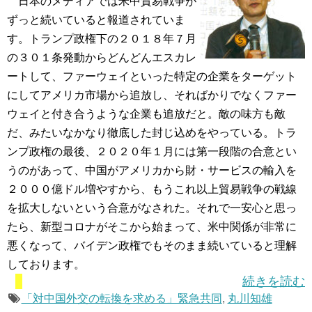
日本のメディアでは米中貿易戦争が
ずっと続いていると報道されていま
す。トランプ政権下の２０１８年７月
の３０１条発動からどんどんエスカレ
ートして、ファーウェイといった特定の企業をターゲット
にしてアメリカ市場から追放し、そればかりでなくファー
ウェイと付き合うような企業も追放だと。敵の味方も敵
だ、みたいなかなり徹底した封じ込めをやっている。トラ
ンプ政権の最後、２０２０年１月には第一段階の合意とい
うのがあって、中国がアメリカから財・サービスの輸入を
２０００億ドル増やすから、もうこれ以上貿易戦争の戦線
を拡大しないという合意がなされた。それで一安心と思っ
たら、新型コロナがそこから始まって、米中関係が非常に
悪くなって、バイデン政権でもそのまま続いていると理解
しております。
続きを読む
「対中国外交の転換を求める」緊急共同
,
丸川知雄