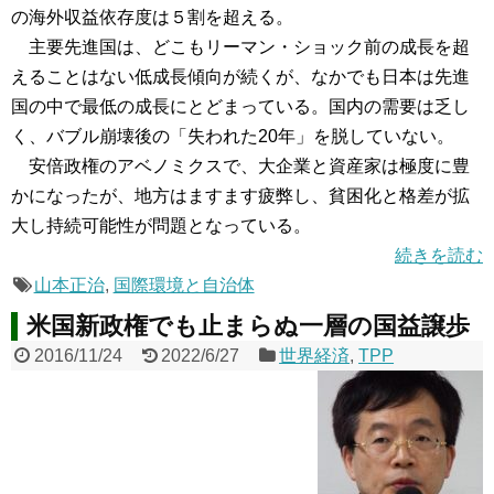
の海外収益依存度は５割を超える。
主要先進国は、どこもリーマン・ショック前の成長を超
えることはない低成長傾向が続くが、なかでも日本は先進
国の中で最低の成長にとどまっている。国内の需要は乏し
く、バブル崩壊後の「失われた20年」を脱していない。
安倍政権のアベノミクスで、大企業と資産家は極度に豊
かになったが、地方はますます疲弊し、貧困化と格差が拡
大し持続可能性が問題となっている。
続きを読む
山本正治
,
国際環境と自治体
米国新政権でも止まらぬ一層の国益譲歩
2016/11/24
2022/6/27
世界経済
,
TPP