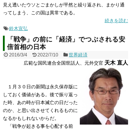
見え透いたウソとごまかしが平然と繰り返され、まかり通
ってしまう、この国は異常である。
続きを読む
鈴木宣弘
「戦争」の前に「経済」でつぶされる安
倍首相の日本
2016/3/4
2022/7/10
世界経済
天木 直人
広範な国民連合全国世話人、元外交官
１月３０日の新聞は永久保存版に
しておく価値がある。後で振り返っ
た時、あの時が日本滅亡の日だった
のか、と思い出させてくれるものに
なるかもしれないからだ。
「戦争が起きる事を心配する前