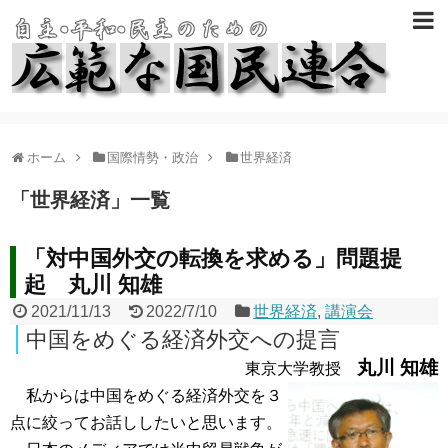
ホーム
国際情勢・政治
世界経済
「
世界経済
」
一覧
「対中国外交の転換を求める」問題提
起 丸川 知雄
2021/11/13
2022/7/10
世界経済
,
講演会
中国をめぐる経済外交への提言
丸川 知雄
東京大学教授
私からは中国をめぐる経済外交を３
点に絞ってお話ししたいと思います。