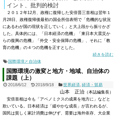
イント、批判的検討
２０１２年12月、政権に復帰した安倍晋三首相は翌年１
月28日、政権復帰後最初の国会所信表明で「危機的な状況
にあるわが国の現状を正していく」と大上段から振りかざ
した。具体的には、「日本経済の危機」「東日本大震災か
らの復興の危機」「外交・安全保障の危機」、それに「教
育の危機」の４つの危機を正すとした。
続きを読む
国際環境と自治体
国際環境の激変と地方・地域、自治体の
課題（上）
2018/6/12
2018/9/18
世界経済
,
経済・貿易
山本 正治
（本誌編集長）
安倍首相は今も「アベノミクスの成果を地方に」などと
欺いている。日本経済は「緩やかな成長」が言われるが、
国民は貧しく家計消費は伸びず、需要は海外依存、大企業