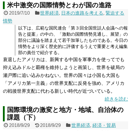
米中激突の国際情勢とわが国の進路
2019/7/10
世界経済
,
日本の進路を考える
,
緊迫する
情勢
以下は、広範な国民連合「第３回全国世話人会議への報
告と提案」の中の、「激動の国際情勢見通し、展望」の
部分に議論を踏まえて若干加筆したものである。今日の
情勢をより深く歴史的に評価するうえで重要と考え編集
部の責任で紹介する。
衰退したアメリカは、新興する中国を軍事力を使ってでも
抑え込みドルと覇権を維持しようと画策し、世界を破局の
瀬戸際に追い込みかねない。世界の国々は小国も大国も
「アメリカ第一主義」の世界支配に反発を強め、アメリカ
の戦後世界支配に代わる新しい時代が近づいている。
続きを読む
国際環境の激変と地方・地域、自治体の
課題（下）
2018/9/29
2018/9/29
世界経済
,
経済・貿易