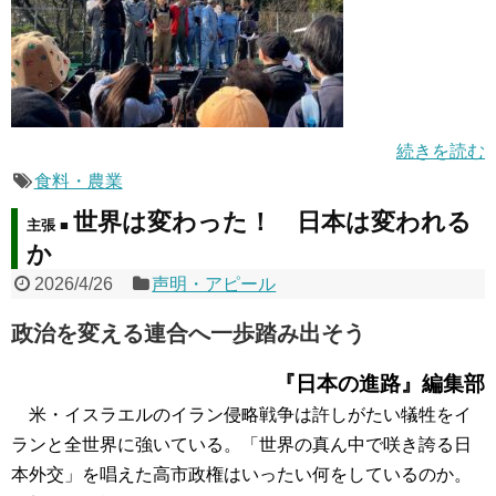
続きを読む
食料・農業
世界は変わった！ 日本は変われる
主張 ■
か
2026/4/26
声明・アピール
政治を変える連合へ一歩踏み出そう
『日本の進路』編集部
米・イスラエルのイラン侵略戦争は許しがたい犠牲をイ
ランと全世界に強いている。「世界の真ん中で咲き誇る日
本外交」を唱えた高市政権はいったい何をしているのか。