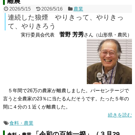
離農
2026/5/15
2026/5/16
農業
連続した狼煙 やりきって、やりきっ
て、やりきろう
菅野 芳秀
実行委員会代表
さん（山形県・農民）
５年間で26万の農家が離農しました。パーセンテージで
言うと全農家の23％に当たるんだそうです。たった５年の
間に４分の１近くが離農した。
続きを読む
食料・農業
「令和の百姓一揆」（３月29
食料・農業