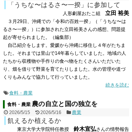
「うちな〜はるさ〜一揆」に参加して
立田 裕美
人形劇屋おたこ組
３月29日、沖縄での「令和の百姓一揆」（「うちな〜は
るさ〜一揆」）に参加された立田裕美さんの感想、問題提
起が寄せられました。（編集部）
自己紹介をします。愛媛から沖縄に移住し４年がたちま
した。それまでは里山で14年暮らしていました。地域の人
たちから収穫物や手作りの食べ物をたくさんいただいた
り、畑を借りて野菜を育てたりしました。水の管理や道づ
くりもみんなで協力して行っていました。
続きを読む
食料・農業
農の自立と国の独立を
食料・農業
2026/5/15
2026/5/16
農業
飢えるか植えるか
鈴木宣弘
東京大学大学院特任教授
さんの情勢報告