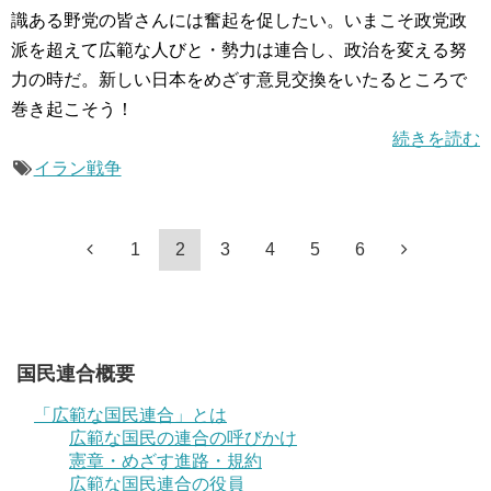
識ある野党の皆さんには奮起を促したい。いまこそ政党政
派を超えて広範な人びと・勢力は連合し、政治を変える努
力の時だ。新しい日本をめざす意見交換をいたるところで
巻き起こそう！
続きを読む
イラン戦争
1
2
3
4
5
6
国民連合概要
「広範な国民連合」とは
広範な国民の連合の呼びかけ
憲章・めざす進路・規約
広範な国民連合の役員