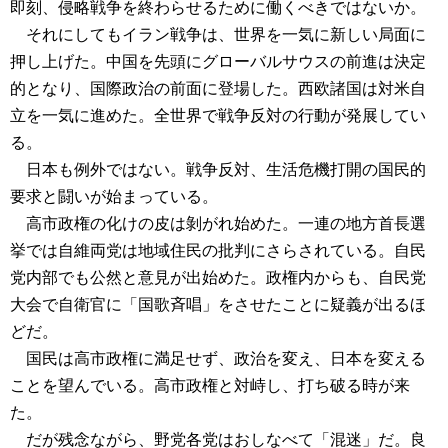
即刻、侵略戦争を終わらせるために働くべきではないか。
それにしてもイラン戦争は、世界を一気に新しい局面に
押し上げた。中国を先頭にグローバルサウスの前進は決定
的となり、国際政治の前面に登場した。西欧諸国は対米自
立を一気に進めた。全世界で戦争反対の行動が発展してい
る。
日本も例外ではない。戦争反対、生活危機打開の国民的
要求と闘いが始まっている。
高市政権の化けの皮は剝がれ始めた。一連の地方首長選
挙では自維両党は地域住民の批判にさらされている。自民
党内部でも公然と意見が出始めた。政権内からも、自民党
大会で自衛官に「国歌斉唱」をさせたことに疑義が出るほ
どだ。
国民は高市政権に満足せず、政治を変え、日本を変える
ことを望んでいる。高市政権と対峙し、打ち破る時が来
た。
だが残念ながら、野党各党はおしなべて「混迷」だ。良