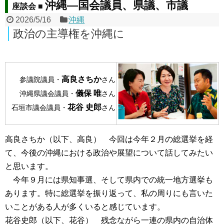
沖縄―国会議員、県議、市議
座談会 ■
2026/5/16
沖縄
政治の主導権を沖縄に
高良さちか
参議院議員・
さん
儀保 唯
沖縄県議会議員・
さん
花谷 史郎
石垣市議会議員・
さん
高良さちか（以下、高良） 今回は今年２月の総選挙を経
て、今後の沖縄における政治や展望について話してみたい
と思います。
今年９月には県知事選、そして県内での統一地方選挙も
あります。特に総選挙を振り返って、私の周りにも言いた
いことがある人が多くいると感じています。
花谷史郎（以下、花谷） 残念ながら一連の県内の自治体