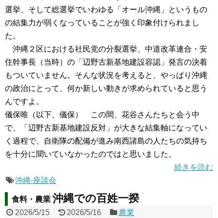
選挙、そして総選挙でいわゆる「オール沖縄」というもの
の結集力が弱くなっていることが強く印象付けられまし
た。
沖縄２区における社民党の分裂選挙、中道改革連合・安
住幹事長（当時）の「辺野古新基地建設容認」発言の決着
もついていません。そんな状況を考えると、やっぱり沖縄
の政治にとって、何か新しい動きが求められていると思う
んですよ。
儀保唯（以下、儀保） この間、花谷さんたちと会う中
で、「辺野古新基地建設反対」が大きな結集軸になってい
く過程で、自衛隊の配備が進み南西諸島の人たちの気持ち
を十分に聞いていなかったのではと思いました。
続きを読む
沖縄-座談会
沖縄での百姓一揆
食料・農業
2026/5/15
2026/5/16
農業