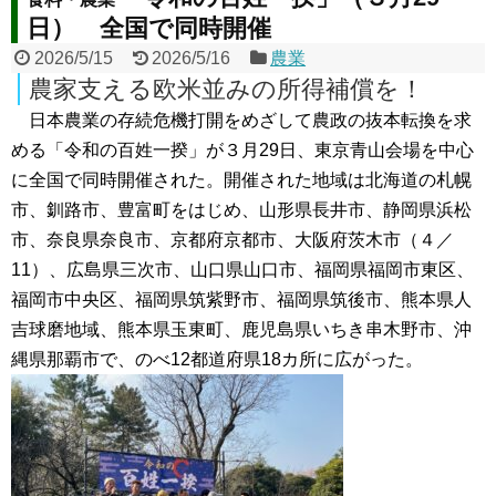
日） 全国で同時開催
2026/5/15
2026/5/16
農業
農家支える欧米並みの所得補償を！
日本農業の存続危機打開をめざして農政の抜本転換を求
める「令和の百姓一揆」が３月29日、東京青山会場を中心
に全国で同時開催された。開催された地域は北海道の札幌
市、釧路市、豊富町をはじめ、山形県長井市、静岡県浜松
市、奈良県奈良市、京都府京都市、大阪府茨木市（４／
11）、広島県三次市、山口県山口市、福岡県福岡市東区、
福岡市中央区、福岡県筑紫野市、福岡県筑後市、熊本県人
吉球磨地域、熊本県玉東町、鹿児島県いちき串木野市、沖
縄県那覇市で、のべ12都道府県18カ所に広がった。