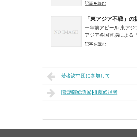
記事を読む
「東アジア不戦」の提
一年前アピール 東アジ
アジア各国首脳による「
記事を読む
若者訪中団に参加して
[衆議院総選挙]推薦候補者