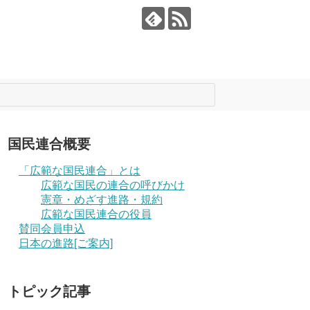
国民連合概要
「広範な国民連合」とは
広範な国民の連合の呼びかけ
憲章・めざす進路・規約
広範な国民連合の役員
賛同会員申込
日本の進路[ご案内]
トピック記事