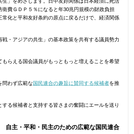
共生」をめざします。日中友好関係は日本経済に死活
防衛費ＧＤＰ５％になると年30兆円規模の財政負担
正常化と平和友好条約の原点に戻るだけで、経済関係
再戦・アジアの共生」の基本政策を共有する議員勢力
てもらえる国会議員がもっともっと増えることを希望
を問わず広範な
国民連合の趣旨に賛同する候補者
を推
とする候補者と支持する皆さまの奮闘にエールを送り
自主・平和・民主のための広範な国民連合