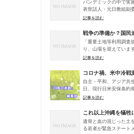
パンデミックの中で実
表世話人・元日教組副委
記事を読む
戦争の準備か？国民
「重要土地等利用調査
り、山場を迎えています
記事を読む
コロナ禍、米中冷戦
自主・平和、アジア共生
日、現行日米安保条約発
記事を読む
これ以上沖縄を犠牲
遺骨と血の混じった土
る若者が緊急ステートメ