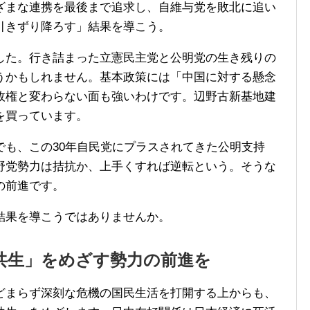
ざまな連携を最後まで追求し、自維与党を敗北に追い
引きずり降ろす」結果を導こう。
した。行き詰まった立憲民主党と公明党の生き残りの
うかもしれません。基本政策には「中国に対する懸念
政権と変わらない面も強いわけです。辺野古新基地建
を買っています。
でも、この30年自民党にプラスされてきた公明支持
野党勢力は拮抗か、上手くすれば逆転という。そうな
の前進です。
結果を導こうではありませんか。
共生」をめざす勢力の前進を
どまらず深刻な危機の国民生活を打開する上からも、