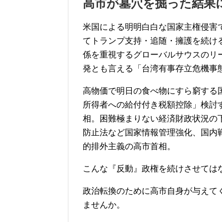
高市が墓穴を掘った結果
米国による明明白白な国家主権侵害
てトランプ支持・追随・擁護を続け
係を重視するグローバルサウスのリ
発とも言える「台湾有事存立危機事
高物価で明日の食べ物にすら窮する
所得者への給付付き税額控除」検討
相。困難極まりない経済財政状況の
防止法など国家情報管理強化、国内
的排外主義の高市首相。
こんな『反動』政権を続けさせては
政治転換のために高市自身が与えて
ませんか。