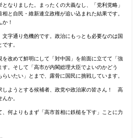
挙となりました。まったくの大義なし、「党利党略」
首相と自民・維新連立政権が追い込まれた結果です。
んか！
、文字通り危機的です。政治にもっとも必要なのは国
とです。
視を改めて鮮明にして「対中国」を前面に立てて「強
ます。そして「高市が内閣総理大臣でよいのかどう
もらいたい」とまで、露骨に国民に挑戦しています。
求しようとする候補者、政党や政治家の皆さん！ 高
せんか。
て、何よりもまず「高市首相に鉄槌を下す」ことに力