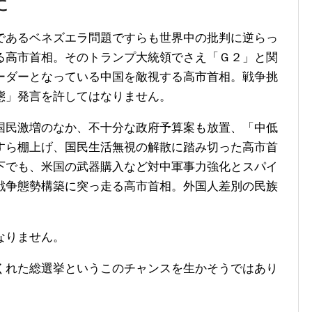
に
であるベネズエラ問題ですらも世界中の批判に逆らっ
る高市首相。そのトランプ大統領でさえ「Ｇ２」と関
ーダーとなっている中国を敵視する高市首相。戦争挑
態」発言を許してはなりません。
国民激増のなか、不十分な政府予算案も放置、「中低
すら棚上げ、国民生活無視の解散に踏み切った高市首
下でも、米国の武器購入など対中軍事力強化とスパイ
戦争態勢構築に突っ走る高市首相。外国人差別の民族
なりません。
くれた総選挙というこのチャンスを生かそうではあり