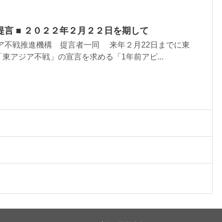
言 ■ ２０２２年２月２２日を期して
ア不戦推進機構 提言者一同 来年２月22日までに東
東アジア不戦」の宣言を求める「1年前アピ...