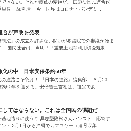
施できない。それが憲章の精神だ。 広範な国民連合代
員長 西澤 清 今、世界はコロナ・パンデミ...
連合が声明を発表
規制法」の成立を許さない闘いが参議院での審議が始ま
。 国民連合は、声明「『重要土地等利用調査規制...
激化の中 日米安保条約60年
の進路こそ急げ！ 『日本の進路』編集部 ６月23
効60年を迎える。安倍晋三首相は、祖父であ...
にしてはならない。これは全国民の課題だ
を基地造りに使うな 具志堅隆松さんハンスト 応答す
ント 3月1日から沖縄でガマフヤー（遺骨収集...