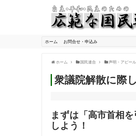
ホーム
お問合せ・申込み
ホーム
国民連合
声明・アピー
衆議院解散に際
まずは「高市首相を
しよう！