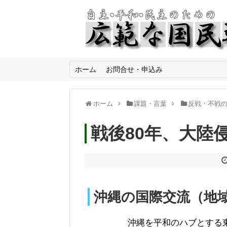
ホーム
お問合せ・申込み
ホーム
課題・言葉
反戦・不戦
戦後80年、大陸
沖縄の国際交流（地
沖縄を平和のハブとす