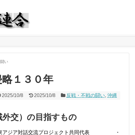
の闘い
侵略１３０年
2025/10/8
2025/10/8
反戦・不戦の闘い
,
沖縄
域外交）の目指すもの
る東アジア対話交流プロジェクト共同代表 ・