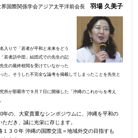
羽場 久美子
世界国際関係学会アジア太平洋前会長
名入りで「若者が平和と未来をどう
「若者訪中団」結団式での先生の記
先生の最終校閲を受けていなかった
った。そうした不完全な論考を掲載してしまったことを先生と
究所が那覇市で９月７日に開催した「沖縄のこれからを考え
。
10年の、大変貴重なシンポジウムに、沖縄を平和の
いただき、誠に光栄に存じます。
略１３０年 沖縄の国際交流＝地域外交の目指すも