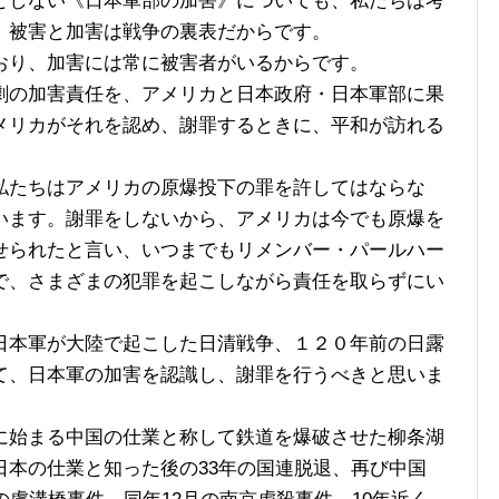
しない《日本軍部の加害》についても、私たちは考
。被害と加害は戦争の裏表だからです。
り、加害には常に被害者がいるからです。
の加害責任を、アメリカと日本政府・日本軍部に果
メリカがそれを認め、謝罪するときに、平和が訪れる
たちはアメリカの原爆投下の罪を許してはならな
います。謝罪をしないから、アメリカは今でも原爆を
せられたと言い、いつまでもリメンバー・パールハー
で、さまざまの犯罪を起こしながら責任を取らずにい
本軍が大陸で起こした日清戦争、１２０年前の日露
て、日本軍の加害を認識し、謝罪を行うべきと思いま
始まる中国の仕業と称して鉄道を爆破させた柳条湖
日本の仕業と知った後の33年の国連脱退、再び中国