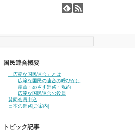
国民連合概要
「広範な国民連合」とは
広範な国民の連合の呼びかけ
憲章・めざす進路・規約
広範な国民連合の役員
賛同会員申込
日本の進路[ご案内]
トピック記事