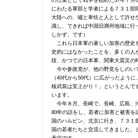
の仕業として戦争を始めた37年７月
にわたる軍部と学者による７３１部
大陸への、噓と卑怯と人として許せ
識し、できれば中国旧満州地域に行
しかず、です）
これら日本軍の著しい加害の歴史を
史的にはなかったことを、多くの人
段、かつての日本軍、関東大震災の
今や参政党が、他の野党をしのいで
（40代から50代）に広がったよ
核武装は安上がり！」というとんで
います。
今年８月、長崎で、長崎、広島、沖
80年の話をし、若者に加害と被害を
国のハルビン、北京に行き、７３１
国の若者たちと交流してきました。