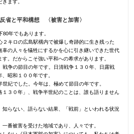
だきます。
の反省と平和構想 〈被害と加害〉
下80年でもあります。
心２キロの広島駅構内で被爆し奇跡的に生き残った
無辜の人々を犠牲にするかを心に引き継いできた世代
ます。だからこそ強い平和への希求があります。
、戦争の節目の年です。日清戦争１３０年、日露戦
年、昭和１００年です。
半世紀でした。今年は、極めて節目の年です。
１３０年」、戦争半世紀のことは、誰も語りません
知らない、語らない結果、「戦前」といわれる状況
。
一番被害を受けた地域であり、人々です。