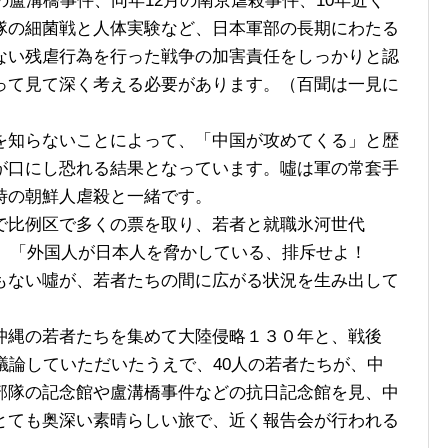
の盧溝橋事件、同年12月の南京虐殺事件、10年近く
隊の細菌戦と人体実験など、日本軍部の長期にわたる
ない残虐行為を行った戦争の加害責任をしっかりと認
って見て深く考える必要があります。（百聞は一見に
知らないことによって、「中国が攻めてくる」と歴
が口にし恐れる結果となっています。噓は軍の常套手
時の朝鮮人虐殺と一緒です。
比例区で多くの票を取り、若者と就職氷河世代
うに、「外国人が日本人を脅かしている、排斥せよ！
もない噓が、若者たちの間に広がる状況を生み出して
縄の若者たちを集めて大陸侵略１３０年と、戦後
議論していただいたうえで、40人の若者たちが、中
部隊の記念館や盧溝橋事件などの抗日記念館を見、中
とても奥深い素晴らしい旅で、近く報告会が行われる