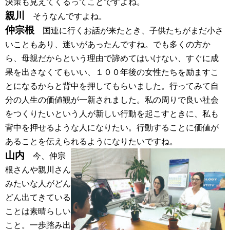
決策も見えてくるってことですよね。
親川
そうなんですよね。
仲宗根
国連に行くお話が来たとき、子供たちがまだ小さ
いこともあり、迷いがあったんですね。でも多くの方か
ら、母親だからという理由で諦めてはいけない、すぐに成
果を出さなくてもいい、１００年後の女性たちを励ますこ
とになるからと背中を押してもらいました。行ってみて自
分の人生の価値観が一新されました。私の周りで良い社会
をつくりたいという人が新しい行動を起こすときに、私も
背中を押せるような人になりたい。行動することに価値が
あることを伝えられるようになりたいですね。
山内
今、仲宗
根さんや親川さん
みたいな人がどん
どん出てきている
ことは素晴らしい
こと。一歩踏み出