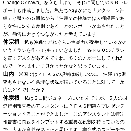
Change Okinawa」を立ち上げて、それに関してのＮＧＯレ
ポートも作成しました。私たちのほかにも「アクション沖
縄」と県外の５団体から「沖縄での性暴力は人権侵害であ
り女性に対する差別である」とのレポートが出されたこと
が、勧告に大きくつながったと考えています。
仲宗根
私も沖縄でどれぐらい性暴力が発生しているかと
いうチラシを作って持っていきました。各ＮＧＯのチラシ
を置くデスクがあるんですね。多くの方が手にしてくれた
ので、それはすごく良かったかなと思っています。
山内
米国ではＰＦＡＳの規制は厳しいのに、沖縄では調
査もさせない不条理な状況が続いていることに対して、反
応はどうでしたか？
仲宗根
私は３日間ジュネーブにいたんですが、５人の国
連特別報告者のアシスタントにＰＦＡＳ問題をプレゼンテ
ーションすることができました。このアシスタントは特別
報告書に問題をインプットする重要な役割を持っているの
で、大きな意義があったと思います。非公式のスピーチで