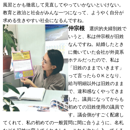
風習とかも徹底して見直してやっていかないといけない。
教育と政治と社会がみんな一つになって、ようやく自分が
求める生きやすい社会になるんですね。
仲宗根
選択的夫婦別姓で
いうと、私は仲宗根が旧姓
なんですね。結婚したとき
に働いていた会社が外資系
ホテルだったので、私は
「旧姓のままでいきます」
って言ったらＯＫとなり、
給与明細以外は旧姓のまま
で、違和感なくやってきま
した。議員になってからも
初めての旧姓使用の議員で
す。議会側がすごく配慮し
てくれて、私の初めての一般質問に間に合うように、名札