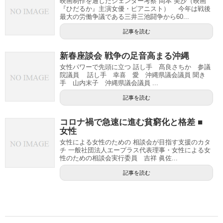
映画制作を通したジェンダー考察 岡本 美沙（映画
『ひだるか』主演女優・ピアニスト） 今年は戦後
最大の労働争議である三井三池闘争から60...
記事を読む
新春座談会 戦争の足音高まる沖縄
女性パワーで先頭に立つ 話し手 髙良さちか 参議
院議員 話し手 幸喜 愛 沖縄県議会議員 聞き
手 山内末子 沖縄県議会議員 ...
記事を読む
コロナ禍で急速に進む貧窮化と格差 ■
女性
女性による女性のための 相談会が目指す支援のカタ
チ 一般社団法人エープラス代表理事・女性による女
性のための相談会実行委員 吉祥 眞佐...
記事を読む