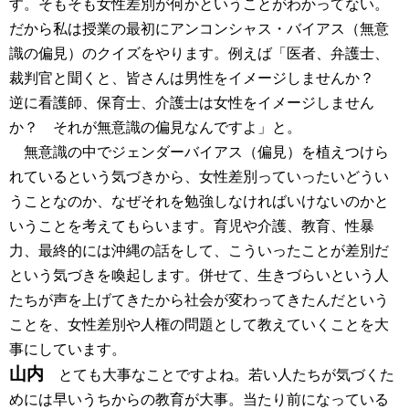
す。そもそも女性差別が何かということがわかってない。
だから私は授業の最初にアンコンシャス・バイアス（無意
識の偏見）のクイズをやります。例えば「医者、弁護士、
裁判官と聞くと、皆さんは男性をイメージしませんか？
逆に看護師、保育士、介護士は女性をイメージしません
か？ それが無意識の偏見なんですよ」と。
無意識の中でジェンダーバイアス（偏見）を植えつけら
れているという気づきから、女性差別っていったいどうい
うことなのか、なぜそれを勉強しなければいけないのかと
いうことを考えてもらいます。育児や介護、教育、性暴
力、最終的には沖縄の話をして、こういったことが差別だ
という気づきを喚起します。併せて、生きづらいという人
たちが声を上げてきたから社会が変わってきたんだという
ことを、女性差別や人権の問題として教えていくことを大
事にしています。
山内
とても大事なことですよね。若い人たちが気づくた
めには早いうちからの教育が大事。当たり前になっている