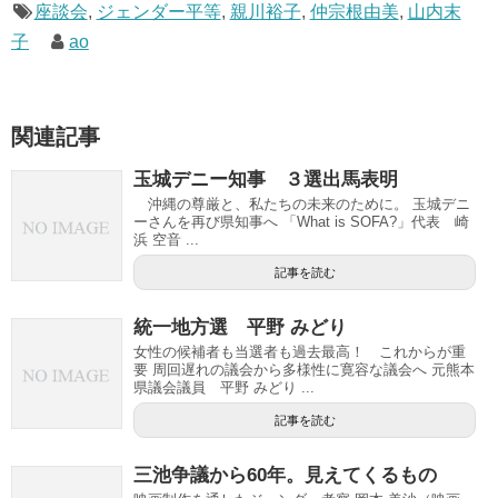
座談会
,
ジェンダー平等
,
親川裕子
,
仲宗根由美
,
山内末
子
ao
関連記事
玉城デニー知事 ３選出馬表明
沖縄の尊厳と、私たちの未来のために。 玉城デニ
ーさんを再び県知事へ 「What is SOFA?」代表 崎
浜 空音 ...
記事を読む
統一地方選 平野 みどり
女性の候補者も当選者も過去最高！ これからが重
要 周回遅れの議会から多様性に寛容な議会へ 元熊本
県議会議員 平野 みどり ...
記事を読む
三池争議から60年。見えてくるもの