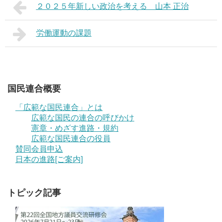
２０２５年新しい政治を考える 山本 正治
労働運動の課題
国民連合概要
「広範な国民連合」とは
広範な国民の連合の呼びかけ
憲章・めざす進路・規約
広範な国民連合の役員
賛同会員申込
日本の進路[ご案内]
トピック記事