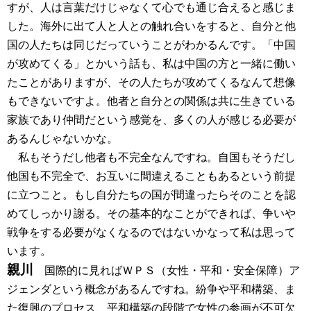
すが、人は言葉だけじゃなくて心でも通じ合えると感じま
した。海外に出て人と人との触れ合いをすると、自分と他
国の人たちは同じだっていうことがわかるんです。「中国
が攻めてくる」とかいう話も、私は中国の方と一緒に働い
たことがありますが、その人たちが攻めてくるなんて想像
もできないですよ。他者と自分との関係は共に生きている
家族であり仲間だという感覚を、多くの人が感じる必要が
あるんじゃないかな。
私もそうだし他者も不完全なんですね。自国もそうだし
他国も不完全で、お互いに間違えることもあるという前提
に立つこと。もし自分たちの国が間違ったらそのことを認
めてしっかり謝る。その基本的なことができれば、争いや
戦争をする必要がなくなるのではないかなって私は思って
います。
親川
国際的に見ればＷＰＳ（女性・平和・安全保障）ア
ジェンダという概念があるんですね。紛争や平和構築、ま
た復興のプロセス、平和構築の段階で女性の参画が不可欠