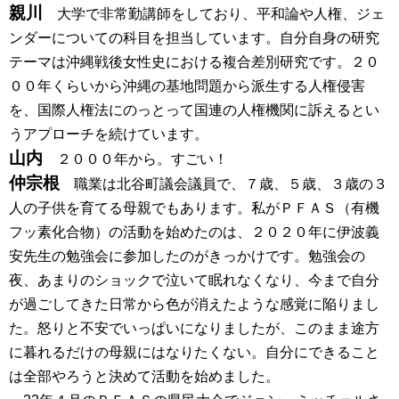
親川
大学で非常勤講師をしており、平和論や人権、ジェ
ンダーについての科目を担当しています。自分自身の研究
テーマは沖縄戦後女性史における複合差別研究です。２０
００年くらいから沖縄の基地問題から派生する人権侵害
を、国際人権法にのっとって国連の人権機関に訴えるとい
うアプローチを続けています。
山内
２０００年から。すごい！
仲宗根
職業は北谷町議会議員で、７歳、５歳、３歳の３
人の子供を育てる母親でもあります。私がＰＦＡＳ（有機
フッ素化合物）の活動を始めたのは、２０２０年に伊波義
安先生の勉強会に参加したのがきっかけです。勉強会の
夜、あまりのショックで泣いて眠れなくなり、今まで自分
が過ごしてきた日常から色が消えたような感覚に陥りまし
た。怒りと不安でいっぱいになりましたが、このまま途方
に暮れるだけの母親にはなりたくない。自分にできること
は全部やろうと決めて活動を始めました。