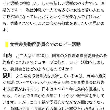
うと選挙に挑戦した。しかも新しい選挙のやり方でね。画
期的です！ 私は沖縄で一人でも多くの女性と若い人たち
に政治家になっていただくというのが夢なんですけれど
も、実践されていることに心から敬意を表したいと思いま
す。
女性差別撤廃委員会でのロビー活動
山内
お二人は24年10月、国連の女性差別撤廃委員会の条
約審査に合わせてジュネーブに行き、ロビー活動をしまし
た。委員会とはどのようなものですか？
親川
女性差別撤廃条約を批准している国は、自国の施策
が順調にいっているかどうかを定期的に審査委員会に報告
する必要があります。日本は１９８５年に条約を批准して
から、これまで３年から５年に１回ぐらい報告書を出して
います。しかしコロナ禍で委員会がなかなか開けなくなっ
て、前回の２０１６年から８年ぶりの審査という形になり