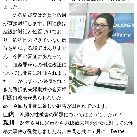
ました。
この条約審査は委員と政府
が直接対話します。国連側は
建設的対話と位置づけてお
り、締約国のできていない部
分を糾弾する場ではありませ
ん。今回の審査にあたって
も、強姦罪からの刑法改正に
ついては非常に評価されまし
た。しかしずっと指摘されて
きた選択的夫婦別姓や慰安婦
問題は改善が見られないた
め、今回も非常に厳しい勧告が出されています。
山内
沖縄の性被害の問題についてはどうでしたか？
親川
24年６月に米軍からの16歳未満の少女に対しての性
暴力事件が発覚しましたね。仲間と共に７月に「Be the