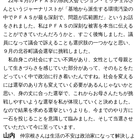
22年４月のＰＦＡＳの県民大会でジョン・ミッチェルさ
んというジャーナリストが「基地から派生する環境汚染の
中でＰＦＡＳが最も深刻で、問題が広範囲だ」というお話
をされました。私はＰＦＡＳの深刻な被害を本当に伝える
ことができていたんだろうかと、すごく後悔しました。議
員になって議会で訴えることも選択肢の一つかなと思い、
９月の北谷町議会選挙に挑戦しました。
私自身この社会にすごい不満があり、女性として母親と
して生きづらさを感じていた部分があって、そのもとをた
どっていく中で政治に行き着いたんですね。社会を変える
には選挙のあり方も変えていく必要があるんじゃないかと
思い、身の丈に合った選挙で、これからお母さんたちが挑
戦しやすいような選挙を私が体現していくと決めました。
なので結果を求める選挙というよりも、今までのやり方に
一石を投じることを意識して臨みました。そして当選させ
ていただいて今に至っています。
山内
仲宗根さんは生活の不安は政治家になって解決しよ