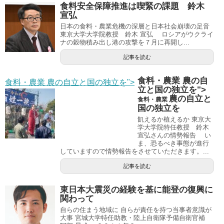
食料安全保障推進は喫緊の課題 鈴木
宣弘
日本の食料・農業危機の深層と日本社会崩壊の足音
東京大学大学院教授 鈴木 宣弘 ロシアがウクライ
ナの穀物積み出し港の攻撃を７月に再開し...
記事を読む
食料・農業 農の自
食料・農業 農の自立と国の独立を">
立と国の独立を">
農の自立と
食料・農業
国の独立を
飢えるか植えるか 東京大
学大学院特任教授 鈴木
宣弘さんの情勢報告 い
ま、恐るべき事態が進行
していますので情勢報告をさせていただきます。...
記事を読む
東日本大震災の経験を基に能登の復興に
関わって
自らの住まう地域に 自らが責任を持つ当事者意識が
大事 宮城大学特任助教・陸上自衛隊予備自衛官補