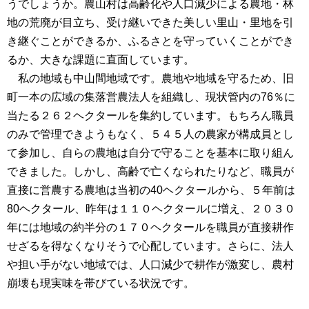
うでしょうか。農山村は高齢化や人口減少による農地・林
地の荒廃が目立ち、受け継いできた美しい里山・里地を引
き継ぐことができるか、ふるさとを守っていくことができ
るか、大きな課題に直面しています。
私の地域も中山間地域です。農地や地域を守るため、旧
町一本の広域の集落営農法人を組織し、現状管内の76％に
当たる２６２ヘクタールを集約しています。もちろん職員
のみで管理できようもなく、５４５人の農家が構成員とし
て参加し、自らの農地は自分で守ることを基本に取り組ん
できました。しかし、高齢で亡くなられたりなど、職員が
直接に営農する農地は当初の40ヘクタールから、５年前は
80ヘクタール、昨年は１１０ヘクタールに増え、２０３０
年には地域の約半分の１７０ヘクタールを職員が直接耕作
せざるを得なくなりそうで心配しています。さらに、法人
や担い手がない地域では、人口減少で耕作が激変し、農村
崩壊も現実味を帯びている状況です。