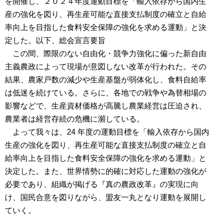
を開催し、２０２４年度運動目標を「輸入依存から国内生
産の強化を図り、再生産可能な直接支払制度の確立と自給
率向上を目指した食料安全保障の強化を求める運動」と決
定した。以下、総会宣言要旨
この間、際限のない自由化・競争力強化に偏った新自由
主義農政によって現場が意図しない改革が行われた。その
結果、農家戸数の減少や生産基盤が弱体化し、食料自給率
は低迷を続けている。さらに、各地での戦争や為替相場の
影響などで、生産資材価格が高騰し農業経営は圧迫され、
農業者は経営存続の危機に瀕している。
よって我々は、24 年度の運動目標を「輸入依存から国内
生産の強化を図り、再生産可能な直接支払制度の確立と自
給率向上を目指した食料安全保障の強化を求める運動」と
決定した。また、世界情勢に的確に対応した運動の強化が
必要であり、組織が掲げる『真の農政改革』の実現に向
け、国民合意を図りながら、盟友一丸となり運動を展開し
ていく。