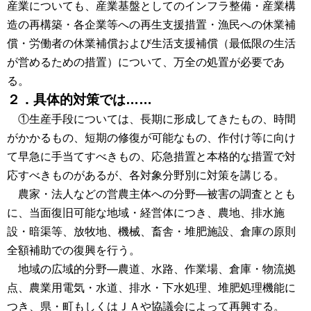
産業についても、産業基盤としてのインフラ整備・産業構
造の再構築・各企業等への再生支援措置・漁民への休業補
償・労働者の休業補償および生活支援補償（最低限の生活
が営めるための措置）について、万全の処置が必要であ
る。
２．具体的対策では……
①生産手段については、長期に形成してきたもの、時間
がかかるもの、短期の修復が可能なもの、作付け等に向け
て早急に手当てすべきもの、応急措置と本格的な措置で対
応すべきものがあるが、各対象分野別に対策を講じる。
農家・法人などの営農主体への分野―被害の調査ととも
に、当面復旧可能な地域・経営体につき、農地、排水施
設・暗渠等、放牧地、機械、畜舎・堆肥施設、倉庫の原則
全額補助での復興を行う。
地域の広域的分野―農道、水路、作業場、倉庫・物流拠
点、農業用電気・水道、排水・下水処理、堆肥処理機能に
つき、県・町もしくはＪＡや協議会によって再興する。