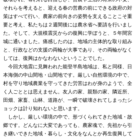
それらを考えると、迎える春の営農の前にできる政府の対
策はすべて行い、農家の前向きの姿勢を支えることこそ重
要と考え、私たちは２週間後には農水省へ要請を行いまし
た。そして、大規模震災からの復興に学ぼうと、５年間宮
城に通いました。痛感したのは、地域の主体的な取り組み
と、行政などの支援の両輪が大事であり、その両輪がなく
しては、復興はかなわないということでした。
今回大地震に見舞われた能登半島地域は、私と同様、日
本海側の中山間地・山間地です。厳しい自然環境の中で、
村を守り地域農業を守ってきた労苦はわが身のようで、全
く人ごととは思えません。友人の家、親類の家、隣近所、
田畑、家畜、山林、道路が、一瞬で破壊されてしまったシ
ョックは計り知れないと思います。
しかし、厳しい環境の中で、形づくられてきた地域・故
郷です。どんなに大変であっても、農家魂で、先祖から引
き継いできた地域・暮らし・文化をなんとか再生復興して