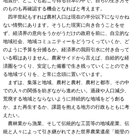
地震が、どこでも起こり得る日本の中で、自らの生き方そ
のものも再確認する機会となればと考えます。
四半世紀もすれば農村人口は現在の半分以下になりかね
ない情勢にあります。そうした現実に向き合うことをせ
ず、経済界の意向をうかがうだけの政府を前に、自立的な
地域社会、地域コミュニティーをどうつくっていくか、ど
のように予算を分捕るか。経済界の我田引水に付き合って
いる暇はありません。農家サイドから言えば、自給的な経
済圏をつくり、安定した備蓄で生き残っていくことのでき
る地域づくりを、と常に念頭に置いています。
まずは、集落と地域、農村と農村、農村と都市、その中
での人々の関係を紡ぎながら進めたい。過疎や人口減少、
荒廃する地域とならないように持続的な地域をどう創る
か、また再生するか、課題を抱える地方の行政もともに考
えたい。
農林業から漁業、そして伝統的な工芸等の地域産業、伝
統と人々によって引き継がれてきた世界農業遺産「能登の