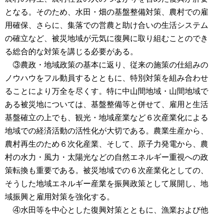
となる。そのため、水田・畑の基盤整備対策、農村での雇
用確保、さらに、集落での営農と助け合いの生活システム
の確立など、被災地域が元気に復興に取り組むことのでき
る総合的な対策を講じる必要がある。
③農政・地域政策の基本に返り、従来の施策の仕組みの
ノウハウをフル動員するとともに、特別対策を組み合わせ
ることにより万全を尽くす。特に中山間地域・山間地域で
ある被災地については、基盤整備等と併せて、雇用と生活
基盤確立の上でも、観光・地域産業など６次産業化による
地域での経済活動の活性化が大切である。農業生産から、
農村再生のため６次化産業、そして、原子力発電から、農
村の水力・風力・太陽光などの自然エネルギー重視への政
策転換も重要である。被災地域での６次産業化としての、
そうした地域エネルギー産業を振興政策として展開し、地
域振興と雇用対策を強化する。
④水田等を中心とした復興対策とともに、漁業および他