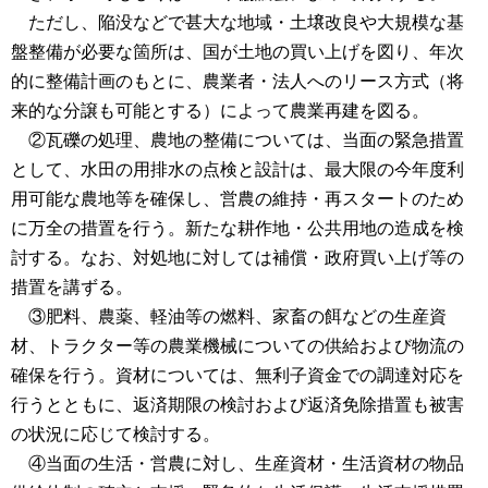
ただし、陥没などで甚大な地域・土壌改良や大規模な基
盤整備が必要な箇所は、国が土地の買い上げを図り、年次
的に整備計画のもとに、農業者・法人へのリース方式（将
来的な分譲も可能とする）によって農業再建を図る。
②瓦礫の処理、農地の整備については、当面の緊急措置
として、水田の用排水の点検と設計は、最大限の今年度利
用可能な農地等を確保し、営農の維持・再スタートのため
に万全の措置を行う。新たな耕作地・公共用地の造成を検
討する。なお、対処地に対しては補償・政府買い上げ等の
措置を講ずる。
③肥料、農薬、軽油等の燃料、家畜の餌などの生産資
材、トラクター等の農業機械についての供給および物流の
確保を行う。資材については、無利子資金での調達対応を
行うとともに、返済期限の検討および返済免除措置も被害
の状況に応じて検討する。
④当面の生活・営農に対し、生産資材・生活資材の物品