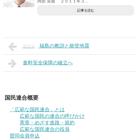
阿部 晃成 ２０１１年３...
記事を読む
福島の教訓と能登地震
座談会
食料安全保障の確立へ
国民連合概要
「広範な国民連合」とは
広範な国民の連合の呼びかけ
憲章・めざす進路・規約
広範な国民連合の役員
賛同会員申込