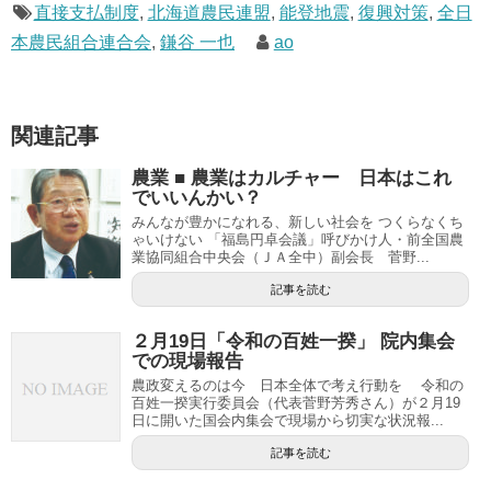
直接支払制度
,
北海道農民連盟
,
能登地震
,
復興対策
,
全日
本農民組合連合会
,
鎌谷 一也
ao
関連記事
農業 ■ 農業はカルチャー 日本はこれ
でいいんかい？
みんなが豊かになれる、新しい社会を つくらなくち
ゃいけない 「福島円卓会議」呼びかけ人・前全国農
業協同組合中央会（ＪＡ全中）副会長 菅野...
記事を読む
２月19日「令和の百姓一揆」 院内集会
での現場報告
農政変えるのは今 日本全体で考え行動を 令和の
百姓一揆実行委員会（代表菅野芳秀さん）が２月19
日に開いた国会内集会で現場から切実な状況報...
記事を読む