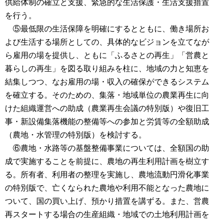
供給体制の確立と支援、緊急的な生活保護・生活支援措置
を行う。
⑤最低限の生活保障を明確にするとともに、働き場所お
よび生活する場所としての、具体的なビジョンを立てなが
ら雇用の場を提供し、ともに「ふるさとの再生」「営農と
暮らしの再生」を図る取り組みを柱に、地域の力と知恵を
結集しつつ、なお雇用の場・収入の確保ができるシステム
を確立する。そのための、集落・地域単位の農業再生に向
けた組織運営への助成（農業再生会議の特別版）や復旧工
事・新設備集落機能の整備等への参加と労賃等の全額助成
（農地・水管理の特別版）を検討する。
⑥農地・水路等の基盤整備事業については、全額国の助
成で実施することを前提に、農地の再生利用計画を樹立す
る。所有者、利用者の整理を実施し、農地流動円滑化事業
の特別版で、亡くなられた農地や利用不能となった農地に
ついて、国の買い上げ、預かり措置を講ずる。また、営農
再スタートする場合の生産組織・地域での土地利用計画を