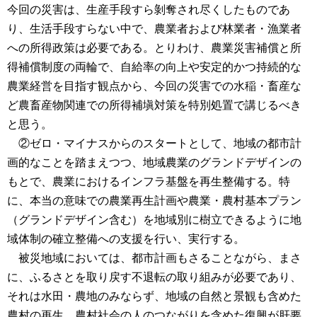
今回の災害は、生産手段すら剝奪され尽くしたものであ
り、生活手段すらない中で、農業者および林業者・漁業者
への所得政策は必要である。とりわけ、農業災害補償と所
得補償制度の両輪で、自給率の向上や安定的かつ持続的な
農業経営を目指す観点から、今回の災害での水稲・畜産な
ど農畜産物関連での所得補塡対策を特別処置で講じるべき
と思う。
②ゼロ・マイナスからのスタートとして、地域の都市計
画的なことを踏まえつつ、地域農業のグランドデザインの
もとで、農業におけるインフラ基盤を再生整備する。特
に、本当の意味での農業再生計画や農業・農村基本プラン
（グランドデザイン含む）を地域別に樹立できるように地
域体制の確立整備への支援を行い、実行する。
被災地域においては、都市計画もさることながら、まさ
に、ふるさとを取り戻す不退転の取り組みが必要であり、
それは水田・農地のみならず、地域の自然と景観も含めた
農村の再生、農村社会の人のつながりを含めた復興が肝要