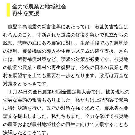
全力で農業と地域社会
再生を支援
能登半島地震の災害復興にあたっては、激甚災害指定は
むろんのこと、寸断された道路の修復を急いで孤立からの
脱却、悲嘆の底にある農家に対し、生産手段である農地等
の復興、農業機械の導入や生産システムの確立支援、さら
には、所得補償対策など、喫緊の対策が必要です。被災地
の能登の農業・農村の再生復興は、今後の日本の農業と農
村を展望する上でも重要な一歩となります。政府は万全な
対策をとるべきです。
１月24日の全日農第63回全国定期大会では、被災現地の
切実な実態の報告もありました。私たちは上記内容で緊急
に特別決議を行い、政府の対策を強く求めて、農水省へ要
請文を提出しました。私たちもまた、全力を挙げて被災地
の農業および農村地域社会の再生に向けて支援することも
決議したところです。