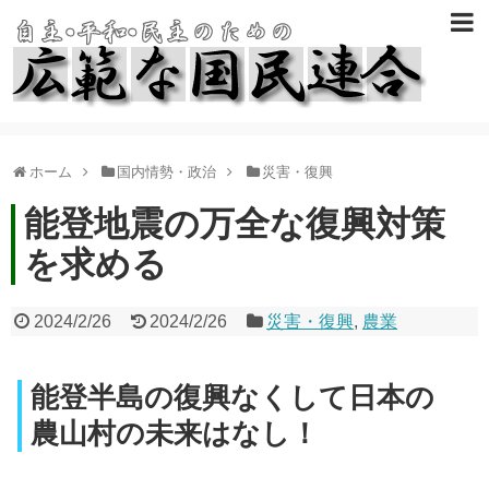
ホーム
国内情勢・政治
災害・復興
能登地震の万全な復興対策
を求める
2024/2/26
2024/2/26
災害・復興
,
農業
能登半島の復興なくして日本の
農山村の未来はなし！