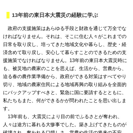
13年前の東日本大震災の経験に学ぶ
政府の支援施策はあらゆる手段と財政を通じて万全でな
ければなりません。それは、そこに住む人々がこれまでの
日常を取り戻し、培ってきた地域文化や暮らし、歴史・経
済含めて取り戻し、安心して暮らすことのできるための支
援施策でなければなりません。13年前の東日本大震災時に
も、被災地の農家のことを思えば、生活から、営農から、
迫る春の農作業準備から、政府ができる対策はすべてやり
切り、地域の農家住民による地域再興の取り組みを全面的
にバックアップすべきと、緊急に国に要請するとともに、
私たちもまた、何ができるかが問われたことを思い出しま
す。
13年前も、大震災により目の前でふるさとが奪われ、
人々は途方に暮れる大惨事でした。築き上げてきたものが
破壊され、奪われる口惜しさ、営農や生活の将来の不安、