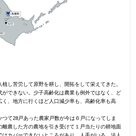
植し苦労して原野を耕し、開拓をして栄えてきた。
代ができない。少子高齢化は農業も例外ではなく、ど
広く、地方に行くほど人口減少率も、高齢化率も高
つて28戸あった農家戸数が今は６戸になってしま
の離農した方の農地を引き受けて１戸当たりの耕地面
ではカバーできないところがあり、人手がいる。法人