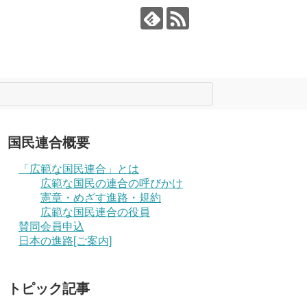
国民連合概要
「広範な国民連合」とは
広範な国民の連合の呼びかけ
憲章・めざす進路・規約
広範な国民連合の役員
賛同会員申込
日本の進路[ご案内]
トピック記事