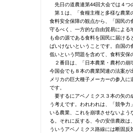
先日の道農連第44回大会では４つ
第１は、「食糧主権と多様な農業の
食料安全保障の観点から、「国民の
守るべく、一方的な自由貿易による
も命の源である食料を国民に届ける
ばいけないということです。自国の
低いという問題を含めて、食料安保
２番目は、「日本農業・農村の崩壊
今国会でも８本の農業関連の法案が
メリカの巨大種子メーカーの参入に
です。
要するにアベノミクス３本の矢の成
う考えです。われわれは、「競争力
いる農業、これを崩壊させないよう
る。それに反する、今の安倍農政は
ういうアベノミクス路線には断固反