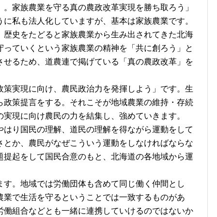
。家族農業を守る真の農政改革実現を勝ち取ろう」
うに私も法人化していますが、基本は家族農業です。
、歴史をたどると家族農業から生み出されてきた北海
守っていくという家族農業の精神を「共に創ろう」と
させるため、道農連で掲げている「真の農政改革」を
策実現に向け、農民政治力を発揮しよう」です。生
ら政策提言をする。それこそが地域農業の維持・存続
の実現に向け農民の力を結集し、強めていきます。
はり国民の理解、道民の理解を得ながら運動をして
さとか、農民がなぜこういう運動をしなければならな
題提起をして国民合意のもと、北海道の各地域から運
す。地域では労働団体も含めて同じ働く仲間とし
農業で生活を守るということでは一致するものがあ
労働組合などとも一緒に連携していけるのではないか