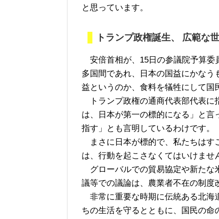
と思っています。
トランプ政権誕生、 広範な
安倍首相が、15日の参議院予算委
多国間であれ、日本の国益にかなう
益というのか、食料を犠牲にして国
トランプ政権の通商代表部代表に指
は、日本が第一の標的になる」と言
指す」とも言明しているわけです。
まさに日本が標的で、私たちはすご
は、行動を起こさなくてはいけませ
グローバルでの貿易協定や新たな米
議等での議論は、農業者不在の制度
非常に重要な時期に伝統ある北海道
ちの生活を守るとともに、国民の命