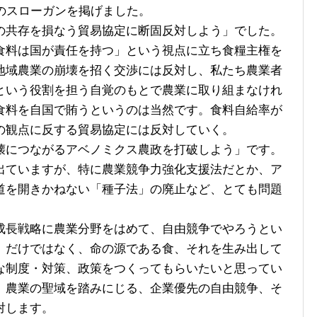
のスローガンを掲げました。
共存を損なう貿易協定に断固反対しよう」でした。
食料は国が責任を持つ」という視点に立ち食糧主権を
地域農業の崩壊を招く交渉には反対し、私たち農業者
という役割を担う自覚のもとで農業に取り組まなけれ
食料を自国で賄うというのは当然です。食料自給率が
の観点に反する貿易協定には反対していく。
につながるアベノミクス農政を打破しよう」です。
出ていますが、特に農業競争力強化支援法だとか、ア
道を開きかねない「種子法」の廃止など、とても問題
長戦略に農業分野をはめて、自由競争でやろうとい
」だけではなく、命の源である食、それを生み出して
な制度・対策、政策をつくってもらいたいと思ってい
、農業の聖域を踏みにじる、企業優先の自由競争、そ
対します。