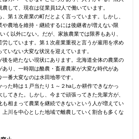
就農して、現在は従業員12人で働いています。
、第１次産業の町だとよく言っています。しかし、
業や農地を維持・継続するには後継者が増えない限
ていく以外にない。だが、家族農業では限界もあり、
苦労しています。第１次産業重視と言うが雇用を求め
っていない大変な状況を迎えています。
後を絶たない現状にあります。北海道全体の農業の
があり、一時期は酪農・畜産農家が大変な時代があ
今一番大変なのは水田地帯です。
った時は１戸当たり１～２haしか耕作できなかっ
大してきた。しかし、今まで頑張ってきた先輩方が、
化も相まって農業を継続できないという人が増えてい
、上川を中心とした地域で離農していく割合も多くな