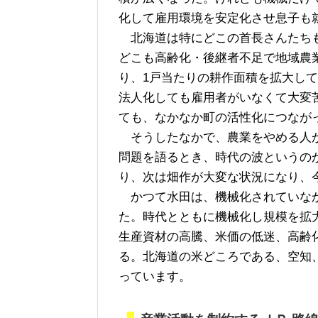
化して雇用環境を安定化させ息子も
北海道は特にどこの首長さんたちも
どこも高齢化・後継者不足で地域農
り、1戸当たりの耕作面積を拡大し
法人化しても雇用者がいなくて大変
ても、なかなか町の活性化につなが
そうしたなかで、農業をやめる人が
問題を語るとき、時代の波というの
り、次は畑作が大変な状況になり、
かつて水田は、機械化されていなか
た。時代とともに機械化し規模を拡
生産資材の高騰、米価の低迷、高齢
る。北海道の米どころである、空知
っています。