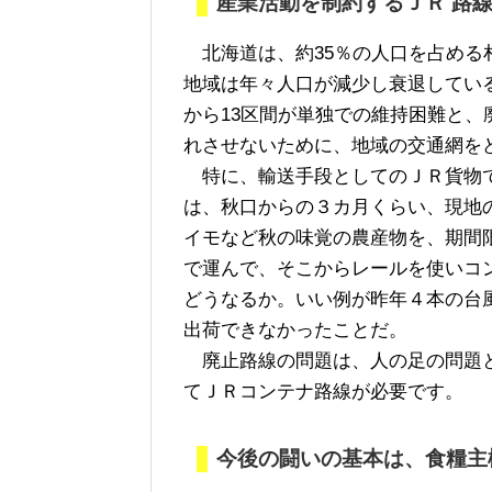
産業活動を制約するＪＲ 路
北海道は、約35％の人口を占める
地域は年々人口が減少し衰退してい
から13区間が単独での維持困難と
れさせないために、地域の交通網を
特に、輸送手段としてのＪＲ貨物で
は、秋口からの３カ月くらい、現地
イモなど秋の味覚の農産物を、期間
で運んで、そこからレールを使いコ
どうなるか。いい例が昨年４本の台
出荷できなかったことだ。
廃止路線の問題は、人の足の問題と
てＪＲコンテナ路線が必要です。
今後の闘いの基本は、食糧主