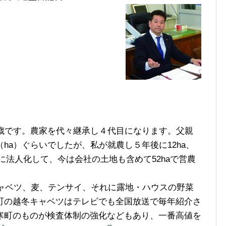
歳です。農家を代々継承し４代目になります。父親
a）ぐらいでしたが、私が就農し５年後に12‌ha、
7年に法人化して、今は会社の土地も含めて52‌haで営農
キャベツ、麦、テンサイ、それに露地・ハウスの野菜
町の越冬キャベツはテレビでも全国放送で毎年紹介さ
寒町のものが検査体制の強化などもあり、一番高値を