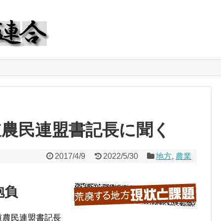
道農民連盟書記長に聞く
2017/4/9
2022/5/30
地方
,
農業
抱負
道農民連盟書記長