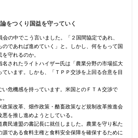
世論をつくり国益を守っていく
員会の中でこう言いました。「２国間協定であれ、
ものであれば進めていく」と。しかし、何をもって国
民を守れるのか。
名されたライトハイザー氏は「農業分野の市場拡大
っています。しかも、「ＴＰＰ交渉を上回る合意を目
い危機感を持っています。米国とのＦＴＡ交渉で
ん。
政策改革、畑作政策・酪畜政策など規制改革推進会
改悪を推し進めようとしている。
農民連盟の書記長に就任しました。農業を守り私た
の源である食料主権と食料安全保障を確保するために