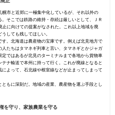
線廃止
札幌市と近郊に一極集中化しているが、それ以外の
る。そこでは鉄路の維持・存続は厳しいとして、ＪＲ
、廃止に向けての提案がなされた。これ以上地域を廃
どうしても残してほしい。
す。北海道は農産物の宝庫です。例えば北見地方で
の人たちはタマネギ列車と言い、タマネギとかジャガ
限定ではあるが北見のターミナルまで各地から貨物車
ンテナ輸送で本州に持って行く。これが廃線となると
風によって、石北線や根室線などが止まってしまって
ともに深刻だ。地域の産業、農産物を運ぶ手段とし
権を守り、家族農業を守る