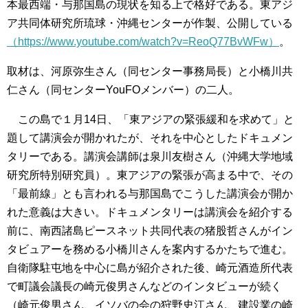
本最西端・与那国島の現状を知る上で格好である。東アジ
ア共同体研究所琉球・沖縄センターが作製、公開している
（https://www.youtube.com/watch?v=ReoQ77BvWFw）
。
取材は、河原弥生さん（同センター事務局長）と小橋川共
仁さん（同センターYouFOメンバー）の二人。
この島で１月14日、「東アジアの緊張緩和を求めて」と
題して講演会が開かれたが、それを中心としたドキュメン
タリーである。講演会講師は泉川友樹さん（沖縄大学地域
研究所特別研究員）。東アジアの緊張が高まる中で、その
「最前線」とも言われる与那国島でこうした講演会が開か
れた意義は大きい。ドキュメンタリーは講演会を紹介する
前に、南西諸島ピースネット共同代表の猪股哲さんがイン
タビュアーを務める小橋川さんを案内するかたちで進む。
自衛隊駐屯地を中心に島が紹介された後、崎元酒造所代表
で町議会議長の崎元俊男さんなどのインタビューが続く
（崎元俊男さん、イソバの会の狩野史江さん、建設業の崎