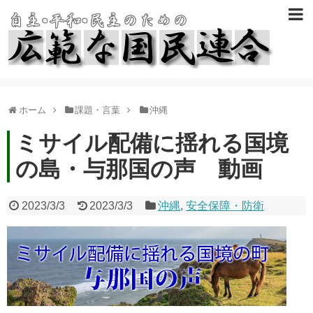
ホーム
課題・言葉
沖縄
ミサイル配備に揺れる国境
の島・与那国の声 動画
2023/3/3
2023/3/3
沖縄
,
安全保障・防衛