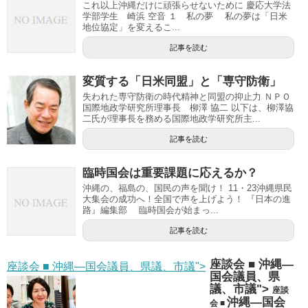
これ以上沖縄だけに頑張らせないために 慶応大学法
学部学生 崎浜 空音 １ 私の夢 私の夢は「日米
地位協定」を変えるこ...
記事を読む
変質する「日米同盟」と「専守防衛」
失われた専守防衛の時代精神と同盟の抑止力 ＮＰＯ
国際地政学研究所理事長 柳澤 協二 以下は、柳澤協
二氏が理事長を務める国際地政学研究所主...
記事を読む
臨時国会は重要課題に応えるか？
沖縄の、福島の、国民の声を聞け！ 11・23沖縄県民
大集会の成功へ！全国で声を上げよう！ 『日本の進
路』編集部 臨時国会が始まっ...
記事を読む
座談会 ■ 沖縄―
座談会 ■ 沖縄―国会議員、県議、市議">
国会議員、県
議、市議">
座談
沖縄―国会
会 ■