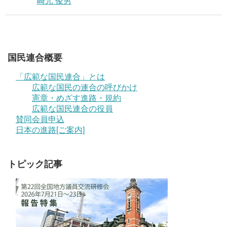
崎元 俊男
国民連合概要
「広範な国民連合」とは
広範な国民の連合の呼びかけ
憲章・めざす進路・規約
広範な国民連合の役員
賛同会員申込
日本の進路[ご案内]
トピック記事