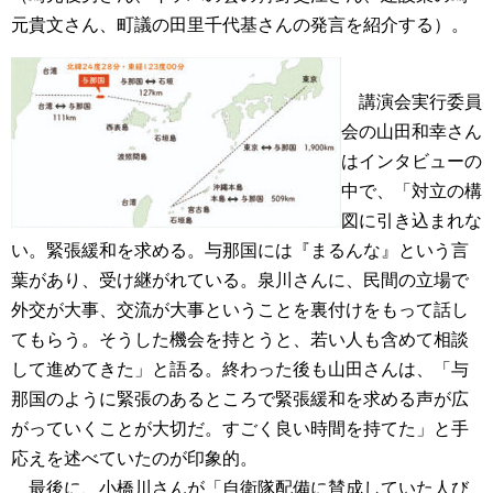
元貴文さん、町議の田里千代基さんの発言を紹介する）。
講演会実行委員
会の山田和幸さん
はインタビューの
中で、「対立の構
図に引き込まれな
い。緊張緩和を求める。与那国には『まるんな』という言
葉があり、受け継がれている。泉川さんに、民間の立場で
外交が大事、交流が大事ということを裏付けをもって話し
てもらう。そうした機会を持とうと、若い人も含めて相談
して進めてきた」と語る。終わった後も山田さんは、「与
那国のように緊張のあるところで緊張緩和を求める声が広
がっていくことが大切だ。すごく良い時間を持てた」と手
応えを述べていたのが印象的。
最後に、小橋川さんが「自衛隊配備に賛成していた人び