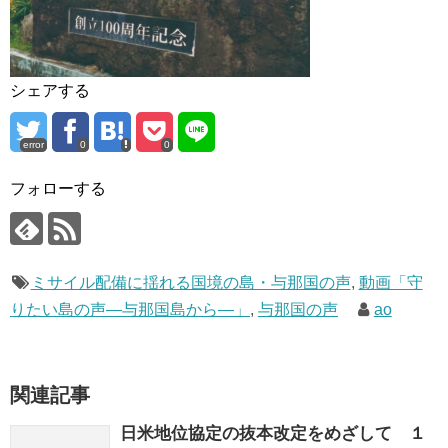
シェアする
error
0
0
フォローする
ミサイル配備に揺れる国境の島・与那国の声
,
動画「守
りたい島の声―与那国島から―」
,
与那国の声
ao
関連記事
日米地位協定の抜本改定をめざして １