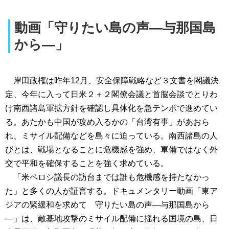
動画「守りたい島の声―与那国島
から―」
岸田政権は昨年12月、安全保障戦略など３文書を閣議決
定、今年に入って日米２＋２閣僚会議と首脳会談でとりわ
け南西諸島軍拡方針を確認し具体化を急テンポで進めてい
る。あたかも中国が攻め入るかの「台湾有事」があおら
れ、ミサイル配備などを島々に迫っている。南西諸島の人
びとは、戦場となることに危機感を強め、軍備ではなく外
交で平和を確保することを強く求めている。
「米ペロシ議長の訪台までは誰も危機感を持たなかっ
た」と多くの人が証言する。ドキュメンタリー動画「東ア
ジアの緊緩和を求めて 守りたい島の声―与那国島から
―」は、敵基地攻撃のミサイル配備に揺れる国境の島、日