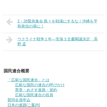
2・26緊急集会 島々を戦場にするな！沖縄を平
和発信の場に！
ウクライナ戦争１年―安保３文書閣議決定 高
野 孟
国民連合概要
「広範な国民連合」とは
広範な国民の連合の呼びかけ
憲章・めざす進路・規約
広範な国民連合の役員
賛同会員申込
日本の進路[ご案内]