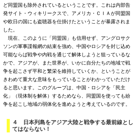
ど同盟国も除外されているということです。これは内部告
発サイト・ウィキリークスで、アメリカ・ＣＩＡが同盟国
や欧日の国にも盗聴器を仕掛けたということが暴露されま
した。
現在、このように「同盟国」も信用せず、アングロサク
ソンの軍事諜報網の結束を強め、中国やロシアを封じ込め
可能ならば戦争や内戦を通じて解体しようと狙っているな
かで、アジアが、また世界が、いかに自分たちの地域で戦
争を起こさず平和と繁栄を維持していくか、ということが
きわめて重大な意味をもっていることがわかっていただけ
ると思います。このグループは、中国・ロシアを「民主
化」（現体制を解体）するためなら、同盟国を使っても紛
争を起こし地域の弱体化を進めようと考えているのです。
４ 日本列島をアジア大陸と戦争する最前線とし
てはならない！