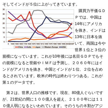
そしてインドが５位に上がってきています。
購買力平価ＧＤ
Ｐでは、中国は
14年にアメリカ
を抜き、インドは
13年に日本を抜
いて、両国は今や
世界１位と３位の
規模になっています。これが10年後には名目ＧＤＰでもそ
の規模になると世銀やＩＭＦは予測し、２０６０年にはイ
ンドがアメリカを抜き、中国とインドが１位、２位を占め
るとされています。欧米の時代は終わりつつある。これが
第１のデータです。
第２は、世界人口の推移です。現在、80億人ぐらいです
が、21世紀の間に１００億人を超え、２１００年には１１
０億人弱になるといわれています。そのうちの８割がアジ