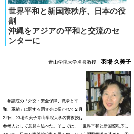
世界平和と新国際秩序、日本の役
割
沖縄をアジアの平和と交流のセ
ンターに
羽場 久美子
青山学院大学名誉教授
参議院の「外交・安全保障、戦争と平
和、軍縮」に関する調査会に招かれて２月
22日、羽場久美子青山学院大学名誉教授は
参考人として意見を述べた。そこでは、「世界平和と新国際秩序に