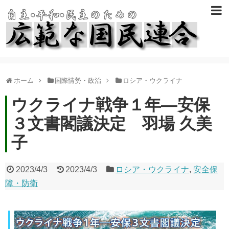
ホーム
国際情勢・政治
ロシア・ウクライナ
ウクライナ戦争１年―安保
３文書閣議決定 羽場 久美
子
2023/4/3
2023/4/3
ロシア・ウクライナ
,
安全保
障・防衛