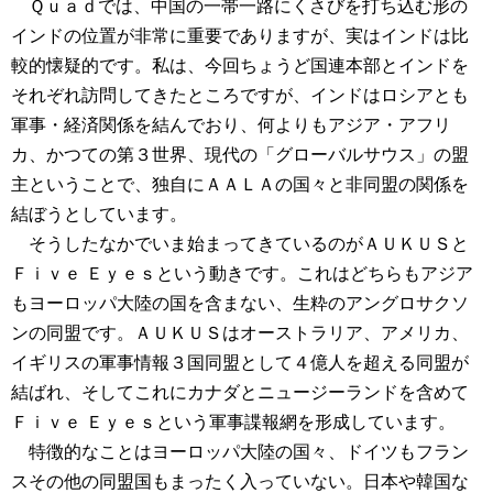
Ｑｕａｄでは、中国の一帯一路にくさびを打ち込む形の
インドの位置が非常に重要でありますが、実はインドは比
較的懐疑的です。私は、今回ちょうど国連本部とインドを
それぞれ訪問してきたところですが、インドはロシアとも
軍事・経済関係を結んでおり、何よりもアジア・アフリ
カ、かつての第３世界、現代の「グローバルサウス」の盟
主ということで、独自にＡＡＬＡの国々と非同盟の関係を
結ぼうとしています。
そうしたなかでいま始まってきているのがＡＵＫＵＳと
Ｆｉｖｅ Ｅｙｅｓという動きです。これはどちらもアジア
もヨーロッパ大陸の国を含まない、生粋のアングロサクソ
ンの同盟です。ＡＵＫＵＳはオーストラリア、アメリカ、
イギリスの軍事情報３国同盟として４億人を超える同盟が
結ばれ、そしてこれにカナダとニュージーランドを含めて
Ｆｉｖｅ Ｅｙｅｓという軍事諜報網を形成しています。
特徴的なことはヨーロッパ大陸の国々、ドイツもフラン
スその他の同盟国もまったく入っていない。日本や韓国な