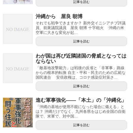
記事を読む
沖縄から 屋良 朝博
それでも戦争できますか？ 新外交イニシアチブ評議
員、前衆議院議員 屋良 朝博 十字砲火 沖縄の米
空軍に大きな変化が起...
記事を読む
わが国は再び近隣諸国の脅威となっては
ならない
「敵基地攻撃能力」は戦後の反省と「非軍事」路線
からの根本的転換 自主・平和・民主のための広範な
国民連合 安倍政権は、コロナ感染症対策さ...
記事を読む
進む軍事強化――「本土」の「沖縄化」
「沖縄の基地が使用不能になった場合に備える」と
は？ 沖縄だけでなく、九州各県をはじめ全国の自衛
隊で、米軍で、対中国...
記事を読む