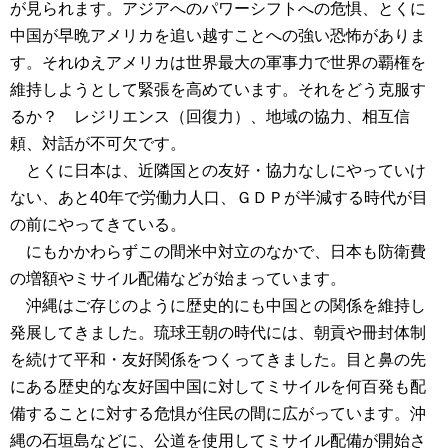
が見られます。アジアへのパワーシフトへの危惧、とくに
中国が早晩アメリカを追い越すことへの強い恐怖がありま
す。それゆえアメリカは世界最大の軍事力で世界の覇権を
維持しようとして緊張を高めています。それをどう克服す
るか？ レジリエンス（回復力）、地域の協力、相互信
頼、対話が不可欠です。
とくに日本は、近隣国との友好・協力なしにやっていけ
ない、あと40年で労働力人口、ＧＤＰが半減する時代が目
の前にやってきている。
にもかかわらずこの間米中対立のなかで、日本も防衛費
の増額やミサイル配備などが始まっています。
沖縄はご存じのように歴史的にも中国との関係を維持し
発展してきました。琉球王朝の時代には、朝貢や冊封体制
を続けて平和・友好関係をつくってきました。目と鼻の先
にある歴史的な友好国中国に対してミサイルを何百発も配
備することに対する危惧が住民の間に広がっています。沖
縄の石垣島などに、公道を使用してミサイル配備が開始さ