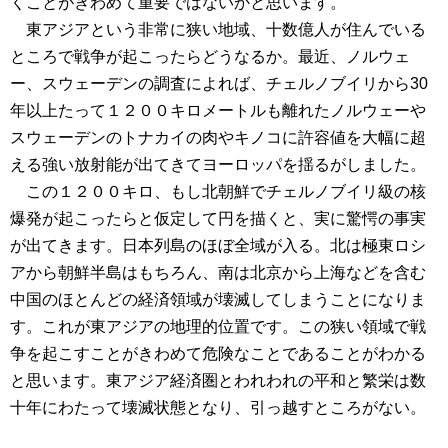
くことがきわめて重要ではないかと思います。
東アジアという非常に狭い地域、十数億人が住んでいる
ところで戦争が起こったらどうなるか。最近、ノルウェ
ー、スウェーデンの調査によれば、チェルノブイリから30
年以上たって１２００キロメートルも離れたノルウェーや
スウェーデンのトナカイの肉やキノコに許容値を大幅に超
える強い放射能が出てきてヨーロッパを揺るがしました。
この１２００キロ、もし北朝鮮でチェルノブイリ級の核
爆発が起こったらと仮定して円を描くと、実に驚愕の事実
が出てきます。日本列島のほぼ全域が入る。北は極東ロシ
アから朝鮮半島はもちろん、南は北京から上海などを含む
中国のほとんどの経済領域が壊滅してしまうことになりま
す。これが東アジアの地理的位置です。この狭い領域で戦
争を起こすことがきわめて危険なことであることがわかる
と思います。東アジア経済圏とわれわれの平和と繁栄は数
十年にわたって壊滅状態となり、引っ越すところがない。