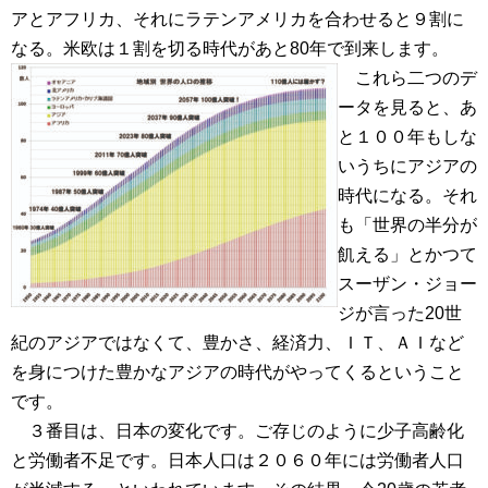
アとアフリカ、それにラテンアメリカを合わせると９割に
なる。米欧は１割を切る時代があと80年で到来します。
これら二つのデ
ータを見ると、あ
と１００年もしな
いうちにアジアの
時代になる。それ
も「世界の半分が
飢える」とかつて
スーザン・ジョー
ジが言った20世
紀のアジアではなくて、豊かさ、経済力、ＩＴ、ＡＩなど
を身につけた豊かなアジアの時代がやってくるということ
です。
３番目は、日本の変化です。ご存じのように少子高齢化
と労働者不足です。日本人口は２０６０年には労働者人口