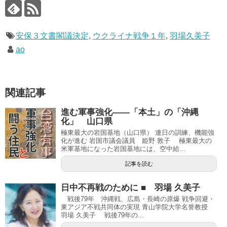
安保３文書閣議決定
,
ウクライナ戦争１年
,
羽場久美子
ao
関連記事
進む軍事強化――「本土」の「沖縄
化」 山口県
極東最大の岩国基地（山口県） 連日の訓練、機能強
化が進む 岩国市議会議員 姫野 敦子 極東最大の
米軍基地になった岩国基地には、空中給...
記事を読む
日中不再戦のために ■ 羽場 久美子
戦後79年 沖縄戦、広島・長崎の原爆 戦争回避・
東アジア不戦共同体の実現 青山学院大学名誉教授
羽場 久美子 戦後79年の...