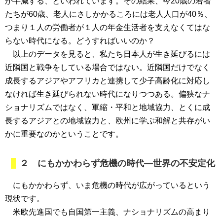
が半減する、といわれています。その結果、今20歳の若者
たちが60歳、老人にさしかかるころには老人人口が40％、
つまり１人の労働者が１人の年金生活者を支えなくてはな
らない時代になる。どうすればいいのか？
以上のデータを見ると、私たち日本人が生き延びるには
近隣国と戦争をしている場合ではない。近隣国だけでなく
成長するアジアやアフリカと連携して少子高齢化に対応し
なければ生き延びられない時代になりつつある。偏狭なナ
ショナリズムではなく、軍縮・平和と地域協力、とくに成
長するアジアとの地域協力と、欧州に学ぶ和解と共存がい
かに重要なのかということです。
２ にもかかわらず危機の時代―世界の不安定化
にもかかわらず、いま危機の時代が広がっているという
現状です。
米欧先進国でも自国第一主義、ナショナリズムの高まり