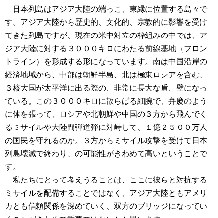
日本列島はアジア大陸の端っこ、東縁に位置する島々で
す。アジア大陸から歴史的、文化的、宗教的に影響を受け
てきた列島ですが、現在の米中対立の枠組みの中では、ア
ジア大陸に対する３０００キロにわたる前線基地（フロン
トライン）を形成する形になっています。南は中国沿岸の
経済地域から、中部は朝鮮半島、北は極東ロシアを含む、
３核大国が太平洋に出る際の、非常に長大な盾、壁になっ
ている。この３０００キロに散らばる細腕で、弁慶のよう
に体を張って、ロシアや北朝鮮や中国の３方から飛んでく
るミサイルや大陸間弾道弾に対峙して、１億２５００万人
の国民を守れるのか。３方からミサイル攻撃を受けて日本
列島壊滅で終わり、の可能性がきわめて高いということで
す。
私たちにとって考えうることは、ここに彼らと対抗する
ミサイルを配備することではなく、アジア大陸ともアメリ
カとも信頼関係を深めていく、双方のブリッジになってい