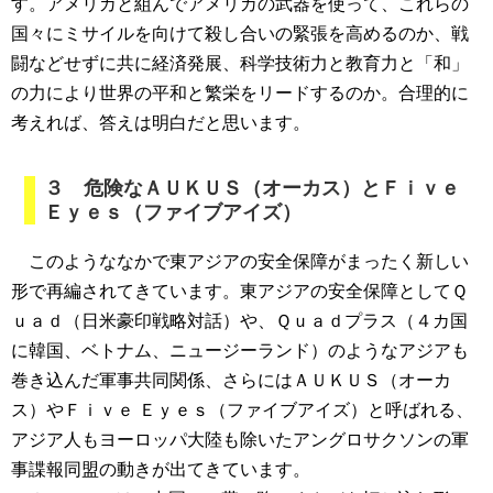
す。アメリカと組んでアメリカの武器を使って、これらの
国々にミサイルを向けて殺し合いの緊張を高めるのか、戦
闘などせずに共に経済発展、科学技術力と教育力と「和」
の力により世界の平和と繁栄をリードするのか。合理的に
考えれば、答えは明白だと思います。
３ 危険なＡＵＫＵＳ（オーカス）とＦｉｖｅ
Ｅｙｅｓ（ファイブアイズ）
このようななかで東アジアの安全保障がまったく新しい
形で再編されてきています。東アジアの安全保障としてＱ
ｕａｄ（日米豪印戦略対話）や、Ｑｕａｄプラス（４カ国
に韓国、ベトナム、ニュージーランド）のようなアジアも
巻き込んだ軍事共同関係、さらにはＡＵＫＵＳ（オーカ
ス）やＦｉｖｅ Ｅｙｅｓ（ファイブアイズ）と呼ばれる、
アジア人もヨーロッパ大陸も除いたアングロサクソンの軍
事諜報同盟の動きが出てきています。