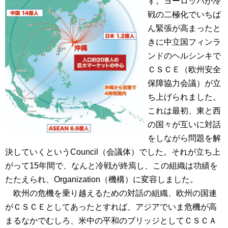
す。ヨーロッパが冷
戦の二極化でいちば
ん緊張が高まったと
きに中立国フィンラ
ンドのヘルシンキで
ＣＳＣＥ（欧州安全
保障協力会議）が立
ち上げられました。
これは最初、東と西
の国々が互いに対話
をしながら問題を解
決していくというCouncil（会議体）でした。それが立ち上
がって15年間で、なんと冷戦が終焉し、この組織は功績を
たたえられ、Organization（機構）に変容しました。
欧州の危機を乗り越えるための対話の組織、欧州の国連
がＣＳＣＥとしてあったとすれば、アジアでいま危機が高
まるなかでむしろ、米中の平和のブリッジとしてＣＳＣＡ