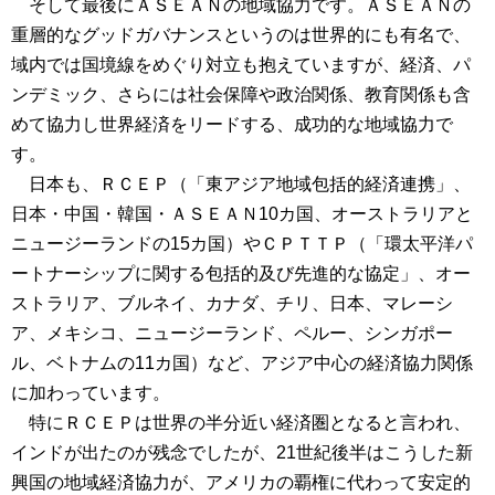
そして最後にＡＳＥＡＮの地域協力です。ＡＳＥＡＮの
重層的なグッドガバナンスというのは世界的にも有名で、
域内では国境線をめぐり対立も抱えていますが、経済、パ
ンデミック、さらには社会保障や政治関係、教育関係も含
めて協力し世界経済をリードする、成功的な地域協力で
す。
日本も、ＲＣＥＰ（「東アジア地域包括的経済連携」、
日本・中国・韓国・ＡＳＥＡＮ10カ国、オーストラリアと
ニュージーランドの15カ国）やＣＰＴＴＰ（「環太平洋パ
ートナーシップに関する包括的及び先進的な協定」、オー
ストラリア、ブルネイ、カナダ、チリ、日本、マレーシ
ア、メキシコ、ニュージーランド、ペルー、シンガポー
ル、ベトナムの11カ国）など、アジア中心の経済協力関係
に加わっています。
特にＲＣＥＰは世界の半分近い経済圏となると言われ、
インドが出たのが残念でしたが、21世紀後半はこうした新
興国の地域経済協力が、アメリカの覇権に代わって安定的