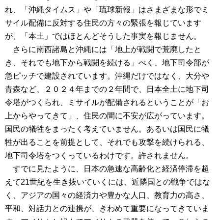
れ、「沖縄タイムス」や「琉球新報」はさまざまな形でミ
サイル配備に反対する住民の方々の緊張を報じています
が、「本土」ではほとんどそうした事実を報じません。
さらに南西諸島と沖縄には「地上が戦闘で荒廃したと
き、それでも地下から戦闘を続ける」べく、地下司令部が
急ピッチで建設されています。沖縄だけではなく、大分や
青森など、２０２４年までの２年間で、日本全土に地下司
令塔がつくられ、ミサイルが配備されるということが「お
上からやってきて」、住民の間に不安が広がっています。
国民の犠牲をまったく考えていません。あるいは国民に犠
牲が出ることを前提として、それでも攻撃を続けられる、
地下司令塔をつくっているわけです。許されません。
すでに見たように、日本の急速な高齢化と経済停滞を超
えて21世紀を生き抜いていくには、近隣国との戦争ではな
く、アジアの国々の経済力や豊かな人口、教育力の高さ、
平和、対話力との連携が、きわめて重要になってきていま