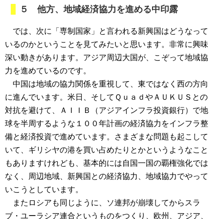
５ 他方、地域経済協力を進める中印露
では、次に「専制国家」と言われる新興国はどうなって
いるのかということを見てみたいと思います。非常に興味
深い動きがあります。アジア周辺大国が、こぞって地域協
力を進めているのです。
中国は地域の協力関係を重視して、東ではなく西の方向
に進んでいます。米日、そしてＱｕａｄやＡＵＫＵＳとの
対抗を避けて、ＡＩＩＢ（アジアインフラ投資銀行）で地
球を半周するような１００年計画の経済協力をインフラ整
備と経済投資で進めています。さまざまな問題も起こして
いて、ギリシヤの港を買い占めたりとかというようなこと
もありますけれども、基本的には自国一国の覇権強化では
なく、周辺地域、新興国との経済協力、地域協力でやって
いこうとしています。
またロシアも同じように、ソ連邦が崩壊してからスラ
ブ・ユーラシア連合というものをつくり、欧州、アジア、