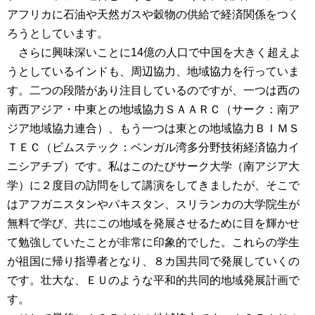
アフリカに石油や天然ガスや穀物の供給で経済関係をつく
ろうとしています。
さらに興味深いことに14億の人口で中国を大きく超えよ
うとしているインドも、周辺協力、地域協力を行っていま
す。二つの段階があり注目しているのですが、一つは西の
南西アジア・中東との地域協力ＳＡＡＲＣ（サーク：南ア
ジア地域協力連合）、もう一つは東との地域協力ＢＩＭＳ
ＴＥＣ（ビムステック：ベンガル湾多分野技術経済協力イ
ニシアチブ）です。私はこのたびサーク大学（南アジア大
学）に２度目の訪問をして講演をしてきましたが、そこで
はアフガニスタンやパキスタン、スリランカの大学院生が
無料で学び、共にこの地域を発展させるために目を輝かせ
て勉強していたことが非常に印象的でした。これらの学生
が祖国に帰り指導者となり、８カ国共同で発展していくの
です。壮大な、ＥＵのような平和的共同的地域発展計画で
す。