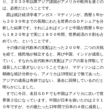
り、２０３０年以降アジア諸国がアメリカや欧州を凌ぐの
は、必然だということです。
図は統計経済学者アンガス・マディソンが、西暦１年か
ら２０３０年までの長期にわたる世界のＧＤＰシェアを分
析した結果です。それによればインドと中国が西暦１年か
ら１８２０年まで実に１８００年間、世界経済の５割を占
めていた、ということです。
その後の近代欧米の支配はたった２００年、二つの大戦
を経て、植民地が独立すると、再び中国、インドが成長し
ていく。すなわち近代欧米の支配はアジアの富を搾取して
成長したに過ぎないということであり、マディソンはこの
精緻な統計分析から、アメリカは19世紀まで無であった、
アジアの成長は奇跡ではない、過去に回帰しているのだと
明らかにしました。
すでに今日、名目ＧＤＰでも中国はアメリカに次いで世
界第２位になっています。中国が日本を抜いたのは２０１
０年ですが、その後たった13年間で日本の４倍に成長し、