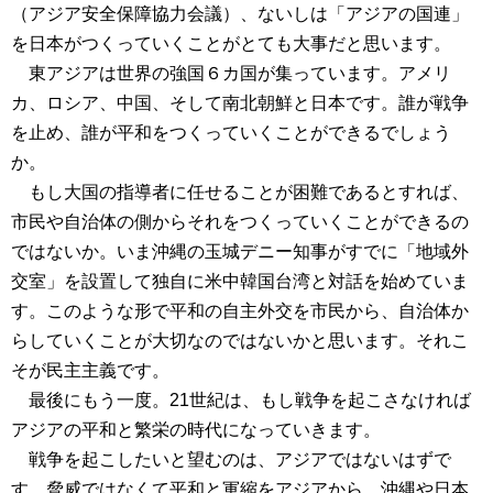
（アジア安全保障協力会議）、ないしは「アジアの国連」
を日本がつくっていくことがとても大事だと思います。
東アジアは世界の強国６カ国が集っています。アメリ
カ、ロシア、中国、そして南北朝鮮と日本です。誰が戦争
を止め、誰が平和をつくっていくことができるでしょう
か。
もし大国の指導者に任せることが困難であるとすれば、
市民や自治体の側からそれをつくっていくことができるの
ではないか。いま沖縄の玉城デニー知事がすでに「地域外
交室」を設置して独自に米中韓国台湾と対話を始めていま
す。このような形で平和の自主外交を市民から、自治体か
らしていくことが大切なのではないかと思います。それこ
そが民主主義です。
最後にもう一度。21世紀は、もし戦争を起こさなければ
アジアの平和と繁栄の時代になっていきます。
戦争を起こしたいと望むのは、アジアではないはずで
す。脅威ではなくて平和と軍縮をアジアから、沖縄や日本