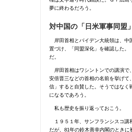
夢に終わるだろう。
対中国の「日米軍事同盟
岸田首相とバイデン大統領は、中国
置づけ、「同盟深化」を確認した。
だ。
岸田首相はワシントンでの講演で、
安倍晋三などの首相の名前を挙げて
信」すると自賛した。そうではなく
になるであろう。
私も歴史を振り返っておこう。
１９５１年、サンフランシスコ講和
だが、81年の鈴木善幸内閣のとき