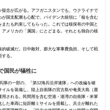
疑念が広がる。アフガニスタンでも、ウクライナで
わが国支配層も心配で、バイデン大統領に「核を含む
をまたも約束してもらった。これでは核保有の中国と
、アメリカの「属国」にとどまる。それとも独自の核
的破滅だ。日中敵対、膨大な軍事費負担、そして戦
否する。
で国民が犠牲に
隊の一部の、「第12海兵沿岸連隊」への改編を確
サイルを装備し、陸上自衛隊の宮古島や奄美大島（鹿
運用される。民間用を含む空港・港湾の自衛隊・米軍
化した車両に短距離ミサイルを搭載し、兵士が離れた