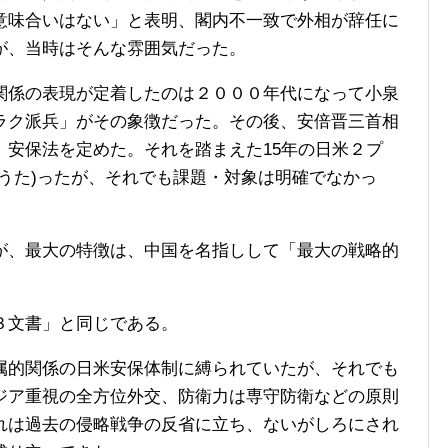
意味合いはない」と表明、閣内不一致で外相が辞任に
が、当時はそんな雰囲気だった。
係の表現が定着したのは２０００年代になって小泉
ラク派兵」がその象徴だった。その後、安倍晋三首相
、安保法を定めた。それを踏まえた15年の日米２プ
うた)ったが、それでも課題・対象は明確でなかっ
、最大の特徴は、中国を名指しして「最大の戦略的
３文書」と同じである。
的関係の日米安保体制に縛られていたが、それでも
ジア重視の全方位外交、防衛力は専守防衛などの原則
れは過去の侵略戦争の反省に立ち、ないがしろにされ