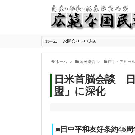
ホーム
お問合せ・申込み
ホーム
国民連合
声明・アピー
日米首脳会談 
盟」に深化
■日中平和友好条約45