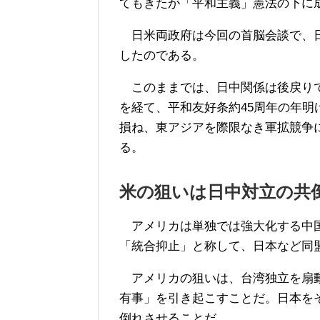
てもきたが「平和主義」憲法の下に
日米両政府は今回の首脳会談で、日
したのである。
このままでは、日中関係は後戻りで
を経て、平和友好条約45周年の年
損ね、東アジアを際限なき軍拡競争
る。
米の狙いは日中対立の共
アメリカは単独では強大化する中国
「統合抑止」と称して、日本など同
アメリカの狙いは、台湾独立を扇動
有事」を引き起こすことだ。日本を
倒れさせることだ。