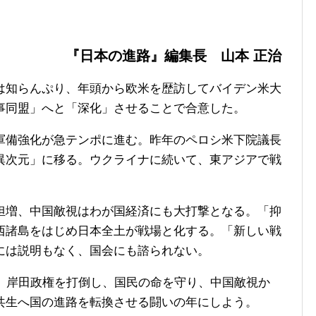
『日本の進路』編集長 山本 正治
知らんぷり、年頭から欧米を歴訪してバイデン米大
事同盟」へと「深化」させることで合意した。
備強化が急テンポに進む。昨年のペロシ米下院議長
異次元」に移る。ウクライナに続いて、東アジアで戦
増、中国敵視はわが国経済にも大打撃となる。「抑
西諸島をはじめ日本全土が戦場と化する。「新しい戦
には説明もなく、国会にも諮られない。
。岸田政権を打倒し、国民の命を守り、中国敵視か
共生へ国の進路を転換させる闘いの年にしよう。