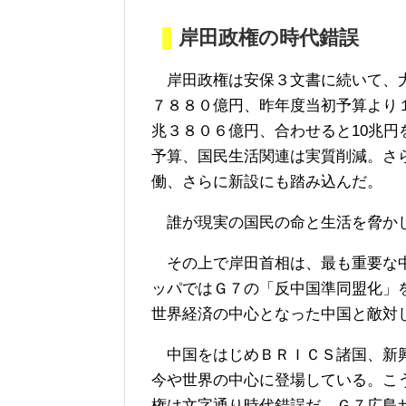
岸田政権の時代錯誤
岸田政権は安保３文書に続いて、大
７８８０億円、昨年度当初予算より
兆３８０６億円、合わせると10兆
予算、国民生活関連は実質削減。さ
働、さらに新設にも踏み込んだ。
誰が現実の国民の命と生活を脅か
その上で岸田首相は、最も重要な中
ッパではＧ７の「反中国準同盟化」
世界経済の中心となった中国と敵対
中国をはじめＢＲＩＣＳ諸国、新興
今や世界の中心に登場している。こ
権は文字通り時代錯誤だ。Ｇ７広島