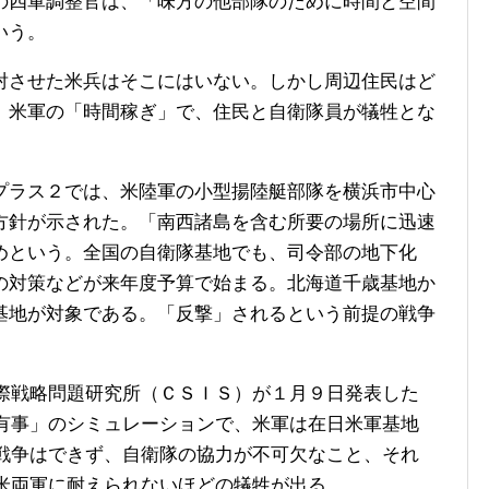
の四軍調整官は、「味方の他部隊のために時間と空間
いう。
させた米兵はそこにはいない。しかし周辺住民はど
。米軍の「時間稼ぎ」で、住民と自衛隊員が犠牲とな
ラス２では、米陸軍の小型揚陸艇部隊を横浜市中心
方針が示された。「南西諸島を含む所要の場所に迅速
めという。全国の自衛隊基地でも、司令部の地下化
の対策などが来年度予算で始まる。北海道千歳基地か
基地が対象である。「反撃」されるという前提の戦争
戦略問題研究所（ＣＳＩＳ）が１月９日発表した
有事」のシミュレーションで、米軍は在日米軍基地
戦争はできず、自衛隊の協力が不可欠なこと、それ
米両軍に耐えられないほどの犠牲が出る。