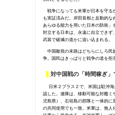
戦争になっても米軍が日本を守るか
も実証済みだ。岸田首相と反動的な
あらゆる能力を用いた日本の防衛」
対立する日本は、永遠に自立できず
武装で破滅の道かに追い込まれる。
中国敵視の末路はどちらにしろ民族
争。国民はきっぱりと戦争の道を拒
対中国戦の「時間稼ぎ」
日米２プラス２で、米国は駐沖海兵
認した。連隊は、移動可能な対艦ミ
児島県）、石垣島の部隊と一体的に
の共同使用でも一致。米軍は、無人