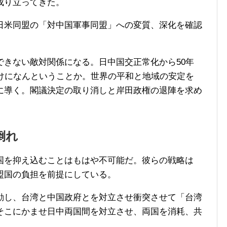
成り立ってきた。
米同盟の「対中国軍事同盟」への変質、深化を確認
きない敵対関係になる。日中国交正常化から50年
明けになんということか。世界の平和と地域の安定を
に導く。閣議決定の取り消しと岸田政権の退陣を求め
倒れ
を抑え込むことはもはや不可能だ。彼らの戦略は
盟国の負担を前提にしている。
し、台湾と中国政府とを対立させ衝突させて「台湾
そこにかませ日中両国間を対立させ、両国を消耗、共