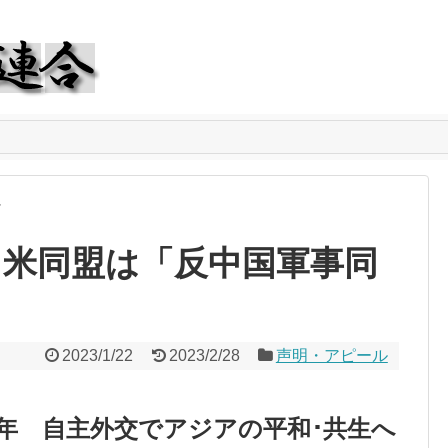
ル
日米同盟は「反中国軍事同
2023/1/22
2023/2/28
声明・アピール
周年
自主外交でアジアの平和･共生へ