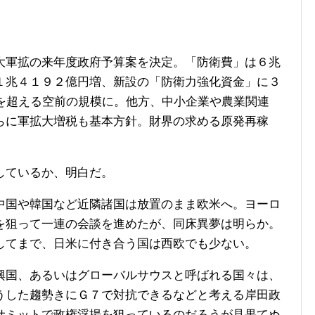
軍拡の来年度政府予算案を決定。「防衛費」は６兆
１兆４１９２億円増、新設の「防衛力強化資金」に３
円を超える空前の規模に。他方、中小企業や農業関連
らに軍拡大増税も基本方針。財界の求める原発再稼
しているか、明白だ。
国や韓国など近隣諸国は放置のまま欧米へ。ヨーロ
を狙って一連の会談を進めたが、同床異夢は明らか。
してまで、日米に付き合う国は西欧でも少ない。
国、あるいはグローバルサウスと呼ばれる国々は、
うした趨勢きにＧ７で対抗できるなどと考える岸田政
サミットで政権浮揚を狙っているのだろうが見果てぬ