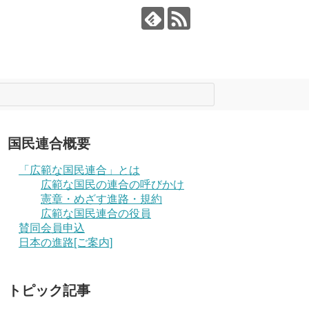
国民連合概要
「広範な国民連合」とは
広範な国民の連合の呼びかけ
憲章・めざす進路・規約
広範な国民連合の役員
賛同会員申込
日本の進路[ご案内]
トピック記事