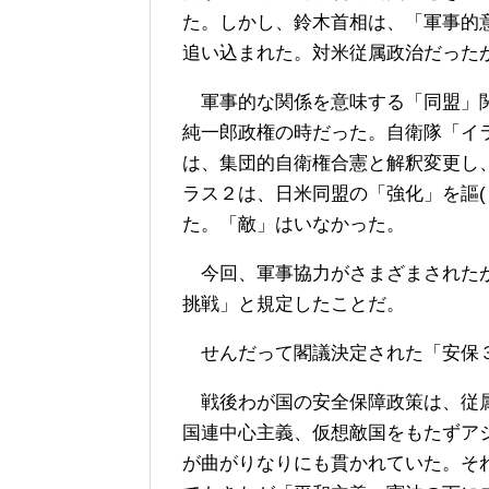
た。しかし、鈴木首相は、「軍事的
追い込まれた。対米従属政治だった
軍事的な関係を意味する「同盟」関
純一郎政権の時だった。自衛隊「イ
は、集団的自衛権合憲と解釈変更し
ラス２は、日米同盟の「強化」を謳(
た。「敵」はいなかった。
今回、軍事協力がさまざまされたが
挑戦」と規定したことだ。
せんだって閣議決定された「安保
戦後わが国の安全保障政策は、従属
国連中心主義、仮想敵国をもたずア
が曲がりなりにも貫かれていた。そ