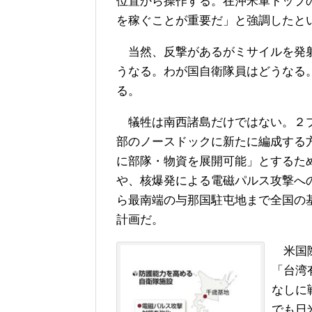
位置から操作する。在沖米軍トップ
を稼ぐことが重要だ」と強調したと
当然、反撃があるがミサイルを発射
うなる。わが国自衛隊員はどうなる
る。
犠牲は南西諸島だけではない。２プ
部のノースドックに新たに編成する
に部隊・物資を展開可能」とするた
や、核爆発による電磁パルス攻撃へ
ら最南端の与那国駐屯地まで全国の
計画だ。
米国際
「台湾
なしに
でも日