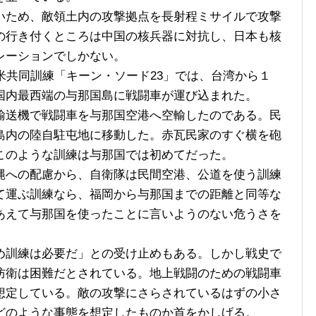
ため、敵領土内の攻撃拠点を長射程ミサイルで攻撃
の行き付くところは中国の核兵器に対抗し、日本も核
レーションでしかない。
米共同訓練「キーン・ソード23」では、台湾から１
国内最西端の与那国島に戦闘車が運び込まれた。
送機で戦闘車を与那国空港へ空輸したのである。民
島内の陸自駐屯地に移動した。赤瓦民家のすぐ横を砲
このような訓練は与那国では初めてだった。
への配慮から、自衛隊は民間空港、公道を使う訓練
て運ぶ訓練なら、福岡から与那国までの距離と同等な
あえて与那国を使ったことに言いようのない危うさを
訓練は必要だ」との受け止めもある。しかし戦史で
防衛は困難だとされている。地上戦闘のための戦闘車
想定している。敵の攻撃にさらされているはずの小さ
どのような事態を想定したものか首をかしげる。