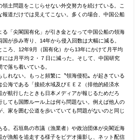
の領土問題をこじらせない外交努力を続けている。こ
な報道だけでは見えてこない。多くの場合、中国公船
る「尖閣国有化」が引き金となって中国公船の領海
両国が歩み寄り、14年から侵入回数は大幅に減る。
ころ、12年9月（国有化）から13年にかけて月平均
4年には月平均２・７日に減った。そして、中国研究
間で落ち着いている。
しれない。もっと頻繁に〝領海侵犯〟が起きている
は公海である「接続水域及びＥＥＺ（排他的経済水
船が航行したときも日本メディアが報じるためだろ
行しても国際ルール上は何ら問題ない。例えば他人の
が、家を囲む公道を歩いていても問題がないのと同じ
る。石垣島の市議（漁業者）や政治団体が尖閣近海
船が漁船を追走する様子をビデオ撮影し、ネット配信