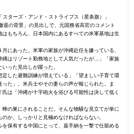
「スターズ・アンド・ストライプス（星条旗）」
15撤退の背景」の見出しで、元国務省高官のコメント
地はもちろん、日本国内にあるすべての米軍基地は生
月にあった。米軍の家族が沖縄赴任を嫌っている、
沖縄はリゾート勤務地として人気だったが…」「家族
といった見出しが躍った。
定した避難訓練が増えている」「望ましい子育て環
送った」。米兵士やその妻らの声が報じられた。ま
イ氏は「沖縄が十字砲火を浴びる可能性は決して低く
蜂の巣にされることだ。そんな物騒な見立てが単に
ものか、しっかりと見極めなければならない。
を保有する中国にとって、嘉手納を一撃で仕留める