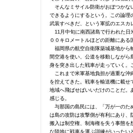
そんなミサイル防衛がおぼつかない
できるようにするという。この論理
武装すべきだ、という軍拡のエスカ
11月中旬に南西諸島で行われた日
００キロメートルほどの距離にある
福岡県の航空自衛隊築城基地から輸
間空港を使い、公道を移動しながら
身を突き出した戦車が走っていく。
これまで米軍基地負担が過重な沖縄
を控えてきた。戦車を輸送機に載せ
地域へ飛ばせばいいだけのことだ。
感じる。
与那国の島民には、「万が一のため
は島の攻防は攻撃側が有利にあり、
搬入は制空権、制海権を失う事態を
な陸地に戦車を運ぶ訓練がいったい