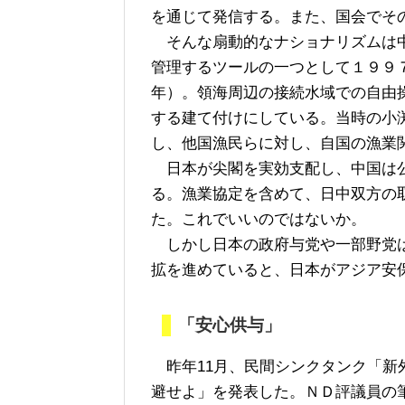
を通じて発信する。また、国会でそ
そんな扇動的なナショナリズムは中
管理するツールの一つとして１９９
年）。領海周辺の接続水域での自由
する建て付けにしている。当時の小
し、他国漁民らに対し、自国の漁業
日本が尖閣を実効支配し、中国は公
る。漁業協定を含めて、日中双方の
た。これでいいのではないか。
しかし日本の政府与党や一部野党は
拡を進めていると、日本がアジア安
「安心供与」
昨年11月、民間シンクタンク「新
避せよ」を発表した。ＮＤ評議員の