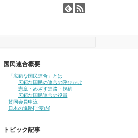
国民連合概要
「広範な国民連合」とは
広範な国民の連合の呼びかけ
憲章・めざす進路・規約
広範な国民連合の役員
賛同会員申込
日本の進路[ご案内]
トピック記事