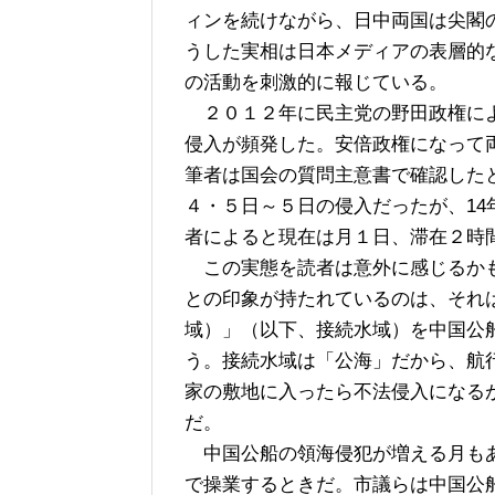
ィンを続けながら、日中両国は尖閣
うした実相は日本メディアの表層的
の活動を刺激的に報じている。
２０１２年に民主党の野田政権によ
侵入が頻発した。安倍政権になって
筆者は国会の質問主意書で確認したと
４・５日～５日の侵入だったが、1
者によると現在は月１日、滞在２時
この実態を読者は意外に感じるかも
との印象が持たれているのは、それ
域）」（以下、接続水域）を中国公
う。接続水域は「公海」だから、航
家の敷地に入ったら不法侵入になる
だ。
中国公船の領海侵犯が増える月もあ
で操業するときだ。市議らは中国公