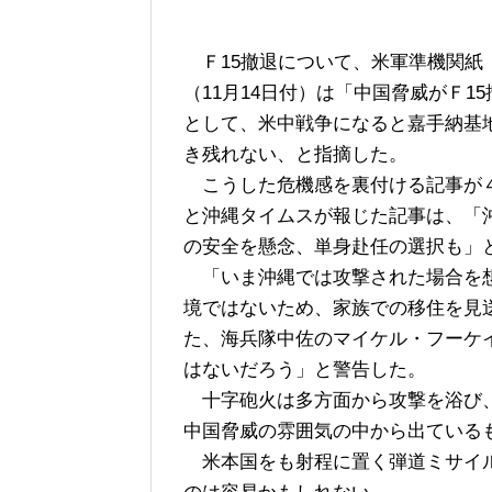
Ｆ15撤退について、米軍準機関紙
（11月14日付）は「中国脅威がＦ
として、米中戦争になると嘉手納基
き残れない、と指摘した。
こうした危機感を裏付ける記事が４
と沖縄タイムスが報じた記事は、「
の安全を懸念、単身赴任の選択も」
「いま沖縄では攻撃された場合を想
境ではないため、家族での移住を見
た、海兵隊中佐のマイケル・フーケ
はないだろう」と警告した。
十字砲火は多方面から攻撃を浴び、
中国脅威の雰囲気の中から出ている
米本国をも射程に置く弾道ミサイル