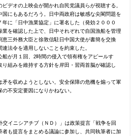
のビデオの上映会が開かれ自民党議員らが視聴する。
国にもあるだろう。日中両政府は敏感な尖閣問題を
７年に「日中漁業協定」に署名した（発効２０００
操業を確認した上で、日中それぞれで自国漁船を管理
渕恵三外務大臣と徐敦信駐日中国大使が書簡を交換
関連法令を適用しないことを約束した。
船が月１回、2時間の侵入で領有権をアピールす
取り組みを維持する方針を岸田・習両首脳が確認し
矛を収めようとしない。安全保障の危機を煽って軍
保の不安定要因になりかねない。
外交イニシアチブ（ＮＤ）」は政策提言「戦争を回
筆者も提言をまとめる議論に参加し、共同執筆者に加