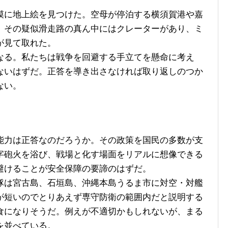
に地上絵を見つけた。空母が停泊する横須賀港や嘉
。その疑似滑走路の真ん中にはクレーターがあり、ミ
が見て取れた。
る。私たちは戦争を回避する手立てを懸命に考え
ないはずだ。正答を導き出さなければ取り返しのつか
ない。
力は正答なのだろうか。その政策を国民の多数が支
字砲火を浴び、戦場と化す場面をリアルに想像できる
避けることが安全保障の要諦のはずだ。
は宮古島、石垣島、沖縄本島うるま市に対空・対艦
が短いのでとりあえず専守防衛の範囲内だと説明する
食になりそうだ。例えが不適切かもしれないが、まる
を並べている。