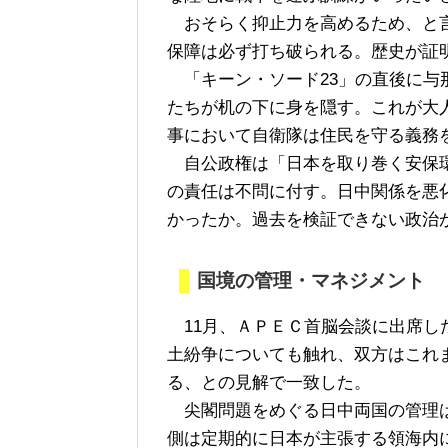
おそらく抑止力を高めるため、と言
保障は必ず打ち破られる。歴史が証
「キーン・ソード23」の直後に与
たちが机の下に身を隠す。これが大
事において自衛隊は住民を守る義務
自公政権は「日本を取り巻く安保環
の責任は不問に付す。日中関係を悪
かったか。過去を検証できない政治
国境の管理・マネジメント
11月、ＡＰＥＣ首脳会談に出席し
土紛争についても触れ、双方はこれ
る、との見解で一致した。
尖閣問題をめぐる日中両国の管理は
側は定期的に日本が主張する領海内