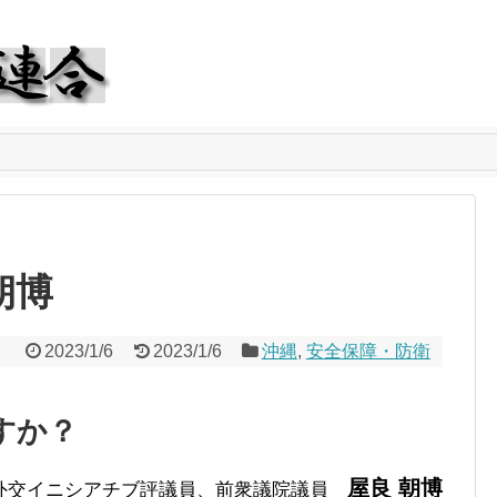
朝博
2023/1/6
2023/1/6
沖縄
,
安全保障・防衛
すか？
屋良 朝博
外交イニシアチブ評議員、前衆議院議員