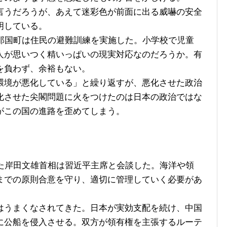
うだろうが、あえて迷彩色が前面に出る威嚇の安全
明している。
那国町は住民の避難訓練を実施した。小学校で児童
人が思いつく精いっぱいの現実対応なのだろうか。有
を負わず、余裕もない。
境が悪化している」と繰り返すが、悪化させた政治
化させた尖閣問題に火をつけたのは日本の政治ではな
がこの国の進路を歪めてしまう。
た岸田文雄首相は習近平主席と会談した。海洋や領
までの原則合意を守り、適切に管理していく必要があ
うまくなされてきた。日本が実効支配を続け、中国
に公船を侵入させる。双方が領有権を主張するルーテ