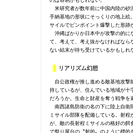
のは容易かもしれない。
米研究者が数年前に中国内陸の砂漠
手納基地の形状にそっくりの地上絵
サイルでピンポイント爆撃した形跡
沖縄ばかりか日本中が攻撃の的にな
て、考えて、考え抜かなければなら
ない結末が待ち受けているかもしれ
リアリズム幻想
自公政権が推し進める敵基地攻撃能
持しているが、住んでいる地域が十
だろうか。生命と財産を奪う戦争を
南西諸島防衛の名の下に陸上自衛隊
ミサイル部隊を配備している。射程
が、敵の長射程ミサイルの格好の餌
で祭り屋台の〝射的〟のように標的