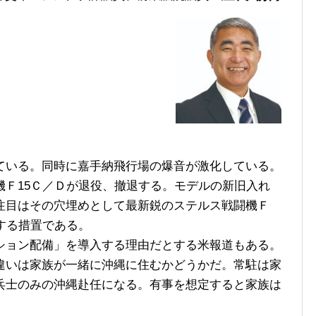
いる。同時に嘉手納飛行場の爆音が激化している。
Ｆ15Ｃ／Ｄが退役、撤退する。モデルの新旧入れ
注目はその穴埋めとして最新鋭のステルス戦闘機Ｆ
する措置である。
ョン配備」を導入する理由だとする米報道もある。
違いは家族が一緒に沖縄に住むかどうかだ。常駐は家
兵士のみの沖縄赴任になる。有事を想定すると家族は