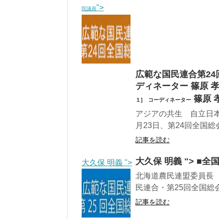
">
院議員
広範な国民連合第24
ディネーター 篠原 
篠原 
１] コーディネーター
アジアの共生 自立日
月23日、第24回全国総
記事を読む
大久保 明義 "> 
大久保 明義 ">
北海道農民連盟委員長 
民連合・第25回全国総会
記事を読む