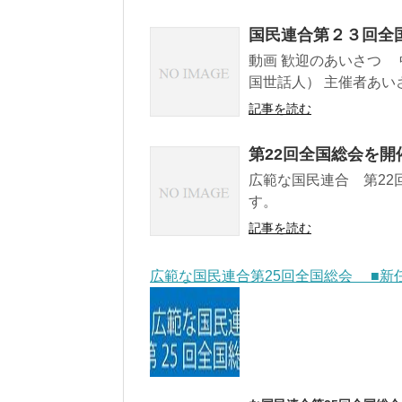
国民連合第２３回全
動画 歓迎のあいさつ 
国世話人） 主催者あいさ
記事を読む
第22回全国総会を開
広範な国民連合 第2
す。
記事を読む
広範な国民連合第25回全国総会 ■新任