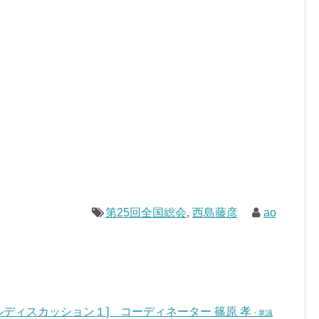
第25回全国総会
,
西島藤彦
ao
ネルディスカッション１] コーディネーター 篠原 孝
・衆議