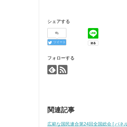
シェアする
ツイート
フォローする
関連記事
広範な国民連合第24回全国総会 [ パ