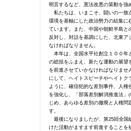
明言するなど、憲法改悪の策動を強
私たちは、いまこそ、闘いの一致点
環境を基軸にした政治勢力の結集に
ています。また、中国や朝鮮半島と
反対し、対話を基調にした、北東ア
なければなりません。
本年は、全国水平社創立１００年と
の総括をふまえ、新たな運動の展望
を前進させていかなければなりませ
にして、ヘイトスピーチやヘイトク
ように、確信犯的な差別事件、人権
を強化し、「部落差別解消推進法」
じめ、あらゆる差別の撤廃と人権問
す。
最後になりましたが、第25回全国
けた活動がますます前進することを