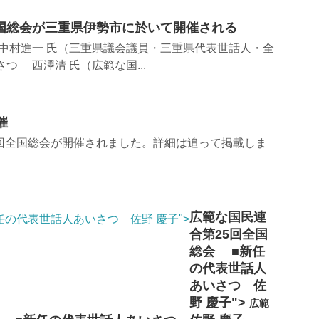
国総会が三重県伊勢市に於いて開催される
中村進一 氏（三重県議会議員・三重県代表世話人・全
つ 西澤清 氏（広範な国...
催
2回全国総会が開催されました。詳細は追って掲載しま
広範な国民連
の代表世話人あいさつ 佐野 慶子">
合第25回全国
総会 ■新任
の代表世話人
あいさつ 佐
野 慶子">
広範