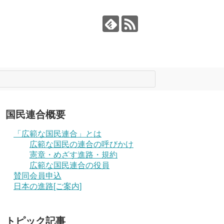
国民連合概要
「広範な国民連合」とは
広範な国民の連合の呼びかけ
憲章・めざす進路・規約
広範な国民連合の役員
賛同会員申込
日本の進路[ご案内]
トピック記事