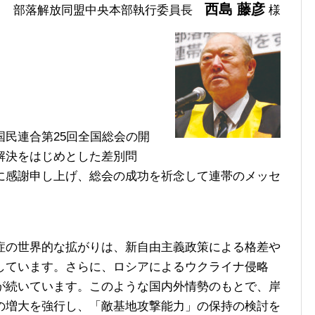
西島 藤彦
部落解放同盟中央本部執行委員長
様
民連合第25回全国総会の開
解決をはじめとした差別問
に感謝申し上げ、総会の成功を祈念して連帯のメッセ
の世界的な拡がりは、新自由主義政策による格差や
しています。さらに、ロシアによるウクライナ侵略
が続いています。このような国内外情勢のもとで、岸
の増大を強行し、「敵基地攻撃能力」の保持の検討を