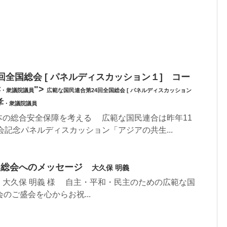
回全国総会 [ パネルディスカッション１] コー
孝
">
・衆議院議員
広範な国民連合第24回全国総会 [ パネルディスカッション
孝
・衆議院議員
本の総合安全保障を考える 広範な国民連合は昨年11
会記念パネルディスカッション「アジアの共生...
■全国総会へのメッセージ
大久保 明義
大久保 明義 様 自主・平和・民主のための広範な国
のご盛会を心からお祝...