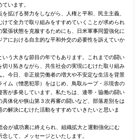
めています。
を拡げる努力をしながら、人権と平和、民主主義、
むけて全力で取り組みをすすめていくことが求められ
の緊張状態を克服するためにも、日米軍事同盟強化に
ジアにおける自主的な平和外交の必要性を訴えていか
いう大きな節目の年でもあります。これまでの闘い
を切り拓きながら、共生社会の実現にむけた取り組み
ん。今日、非正規労働者の増大や不安定な生活を背景
ライム（憎悪犯罪）をはじめ、鳥取ループ・示現舎の
侵害が多発しています。私たちは、連帯・協働の闘い
の具体化や狭山第３次再審の闘いなど、部落差別をは
題の解決にむけた活動をすすめていきたいと思いま
総会が成功裏に終えられ、組織拡大と運動強化にむ
祈念して、メッセージといたします。