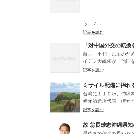
ら、７...
記事を読む
「対中国外交の転換
自主・平和・民主のた
イデン大統領が「他国を
記事を読む
ミサイル配備に揺れ
台湾に１１０㎞、沖縄
崎元酒造所代表 崎元 俊
記事を読む
故 翁長雄志沖縄県
最後まで信念を貫かれ