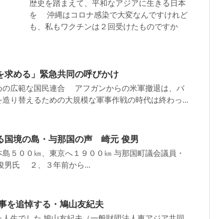
歴史を踏まえて、平和なアジアに生きる日本
を 沖縄はコロナ感染で大変なんですけれど
も、私もワクチンは２回受けたものですか
を求める」緊急共同の呼びかけ
めの広範な国民連合 アフガンからの米軍撤退は、バ
造り替えるための大規模な軍事作戦の時代は終わっ...
る国境の島・与那国の声 崎元 俊男
本島５００㎞、東京へ１９００㎞ 与那国町議会議員・
男氏 ２、３年前から...
知事を追悼する・鳩山友紀夫
た人生でした 鳩山友紀夫（一般財団法人東アジア共同