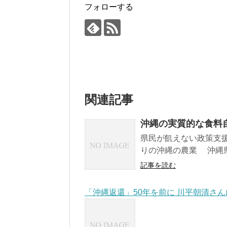
フォローする
関連記事
沖縄の実質的な食料
県民が飢えない政策支援
りの沖縄の農業 沖縄県
記事を読む
「沖縄返還」50年を前に 川平朝清さん