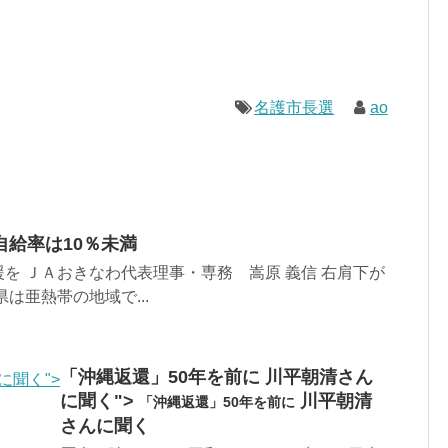
名護市長選
ao
自給率は10％未満
を ＪＡおきなわ代表理事・専務 嵩原 義信 右肩下が
は亜熱帯の地域で...
「沖縄返還」50年を前に 川平朝清さん
に聞く">
に聞く">
川平朝清
「沖縄返還」50年を前に
さんに聞く