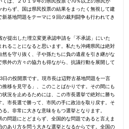
いては、２０１９年の県民投票で70％以上の県民が
かわらず、国は県民投票の結果をまったく無視して建
で新基地問題をテーマに９回の裁判闘争も行われてき
省が提出した埋立変更承認申請を「不承認」にいた
まれることになると思います。私たち沖縄県民は絶対
自然を守り抜く、子や孫たちに負の遺産を引き継がな
で県外の方々の協力も得ながら、抗議行動を展開して
3日の投開票です。現市長は辺野古基地問題を一言
の推移を見守る」、このことばかりです。その間にも
の状況を止めるためには、この市長選挙で絶対に勝ち
す。市長選で勝って、市民の手に政治を取り戻す。そ
める。非常に大きな意味をもつ選挙となります。
の問題にとどまらず、全国的な問題であると言えま
治のあり方を問う大きな選挙となるからです。全国の