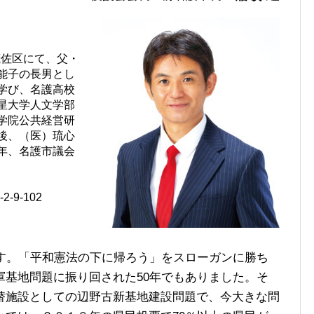
茂佐区にて、父・
能子の長男とし
学び、名護高校
星大学人文学部
学院公共経営研
後、（医）琉心
5年、名護市議会
-9-102
す。「平和憲法の下に帰ろう」をスローガンに勝ち
軍基地問題に振り回された50年でもありました。そ
替施設としての辺野古新基地建設問題で、今大きな問