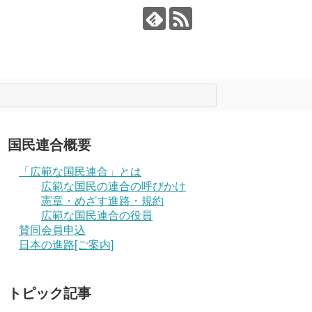
国民連合概要
「広範な国民連合」とは
広範な国民の連合の呼びかけ
憲章・めざす進路・規約
広範な国民連合の役員
賛同会員申込
日本の進路[ご案内]
トピック記事