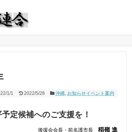
年
22/1/1
2022/5/28
沖縄
,
お知らせイベント案内
平予定候補へのご支援を！
稲嶺 進
後援会会長・前名護市長