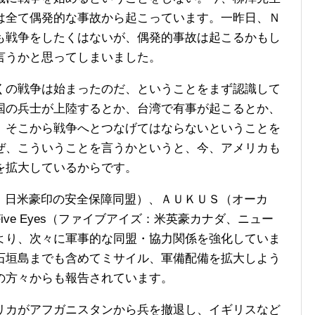
は全て偶発的な事故から起こっています。一昨日、Ｎ
も戦争をしたくはないが、偶発的事故は起こるかもし
言うかと思ってしまいました。
の戦争は始まったのだ、ということをまず認識して
国の兵士が上陸するとか、台湾で有事が起こるとか、
、そこから戦争へとつなげてはならないということを
ぜ、こういうことを言うかというと、今、アメリカも
を拡大しているからです。
日米豪印の安全保障同盟）、ＡＵＫＵＳ（オーカ
ve Eyes（ファイブアイズ：米英豪カナダ、ニュー
より、次々に軍事的な同盟・協力関係を強化していま
石垣島までも含めてミサイル、軍備配備を拡大しよう
の方々からも報告されています。
カがアフガニスタンから兵を撤退し、イギリスなど