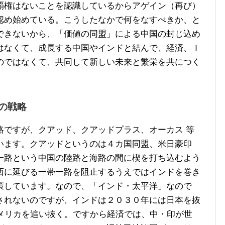
覇権はないことを認識しているからアゲイン（再び）
認め始めている。こうしたなかで何をなすべきか、と
できないから、「価値の同盟」による中国の封じ込め
はなくて、成長する中国やインドと結んで、経済、Ｉ
のではなくて、共同して新しい未来と繁栄を共につく
。
の戦略
ですが、クアッド、クアッドプラス、オーカス 等
います。クアッドというのは４カ国同盟、米日豪印
一路という中国の陸路と海路の間に楔を打ち込むよう
西に延びる一帯一路を阻止するうえではインドを巻き
策しています。なので、「インド・太平洋」なので
されないのですが、インドは２０３０年には日本を抜
アメリカを追い抜く。ですから経済では、中・印が世