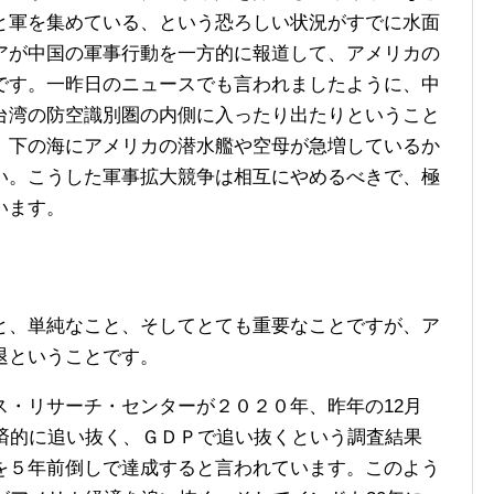
と軍を集めている、という恐ろしい状況がすでに水面
アが中国の軍事行動を一方的に報道して、アメリカの
です。一昨日のニュースでも言われましたように、中
台湾の防空識別圏の内側に入ったり出たりということ
、下の海にアメリカの潜水艦や空母が急増しているか
い。こうした軍事拡大競争は相互にやめるべきで、極
います。
、単純なこと、そしてとても重要なことですが、ア
退ということです。
・リサーチ・センターが２０２０年、昨年の12月
経済的に追い抜く、ＧＤＰで追い抜くという調査結果
を５年前倒しで達成すると言われています。このよう