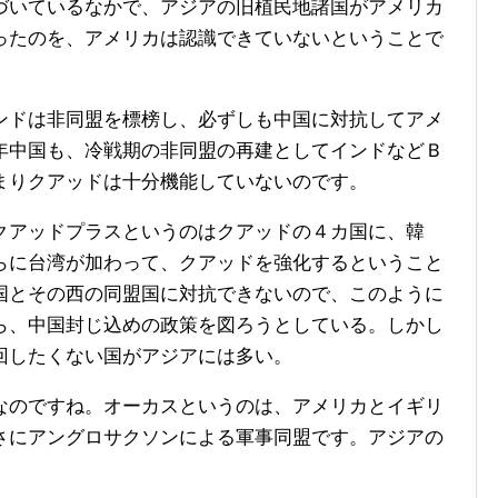
づいているなかで、アジアの旧植民地諸国がアメリカ
ったのを、アメリカは認識できていないということで
ドは非同盟を標榜し、必ずしも中国に対抗してアメ
年中国も、冷戦期の非同盟の再建としてインドなどＢ
まりクアッドは十分機能していないのです。
アッドプラスというのはクアッドの４カ国に、韓
らに台湾が加わって、クアッドを強化するということ
国とその西の同盟国に対抗できないので、このように
ら、中国封じ込めの政策を図ろうとしている。しかし
回したくない国がアジアには多い。
のですね。オーカスというのは、アメリカとイギリ
さにアングロサクソンによる軍事同盟です。アジアの