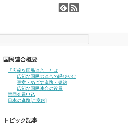
国民連合概要
「広範な国民連合」とは
広範な国民の連合の呼びかけ
憲章・めざす進路・規約
広範な国民連合の役員
賛同会員申込
日本の進路[ご案内]
トピック記事