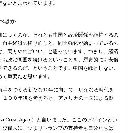
得ないと言われています。
べきか
につくのか、それとも中国と経済関係を維持するの
。自由経済の切り崩しと、同盟強化が始まっているの
は、両方やればいい、と思っています。つまり、経済
とも政治同盟を続けるということを、歴史的にも安倍
続できるのだ、ということです。中国を敵としない、
めて重要だと思います。
前半をつくる新たな10年に向けて、いかなる時代を
年、１００年後を考えると、アメリカの一国による覇
。
a Great Again）と言いました。ここのアゲインとい
再び偉大に。つまりトランプの支持者も自分たちは