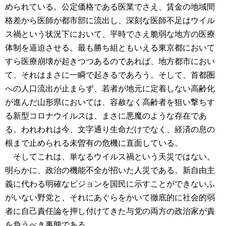
められている。公定価格である医業でさえ、賃金の地域間
格差から医師が都市部に流出し、深刻な医師不足はウイル
ス禍という状況下において、平時でさえ脆弱な地方の医療
体制を逼迫させる。最も勝ち組ともいえる東京都において
すら医療崩壊が起きつつあるのであれば、地方都市におい
て、それはまさに一瞬で起きるであろう。そして、首都圏
への人口流出が止まらず、若者が地元に定着しない高齢化
が進んだ山形県においては、容赦なく高齢者を狙い撃ちす
る新型コロナウイルスは、まさに悪魔のような存在であ
る。われわれは今、文字通り生命だけでなく、経済の息の
根まで止められる未曽有の危機に直面している。
そしてこれは、単なるウイルス禍という天災ではない。
明らかに、政治の機能不全が招いた人災である。新自由主
義に代わる明確なビジョンを国民に示すことができないふ
がいない野党と、それにあぐらをかいて徹底的に社会的弱
者に自己責任論を押し付けてきた与党の両方の政治家が責
を負うべき事態である。