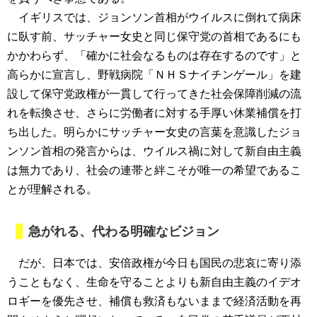
イギリスでは、ジョンソン首相がウイルスに倒れて病床
に臥す前、サッチャー女史と同じ保守党の首相であるにも
かかわらず、「確かに社会なるものは存在するのです」と
高らかに宣言し、野戦病院「ＮＨＳナイチンゲール」を建
設して保守党政権が一貫して行ってきた社会保障削減の流
れを転換させ、さらに労働者に対する手厚い休業補償を打
ち出した。明らかにサッチャー女史の言葉を意識したジョ
ンソン首相の発言からは、ウイルス禍に対して新自由主義
は無力であり、社会の連帯と絆こそが唯一の希望であるこ
とが理解される。
急がれる、代わる明確なビジョン
だが、日本では、安倍政権が今日も国民の悲哀に寄り添
うこともなく、生命を守ることよりも新自由主義のイデオ
ロギーを優先させ、補償も救済もないままで経済活動を再