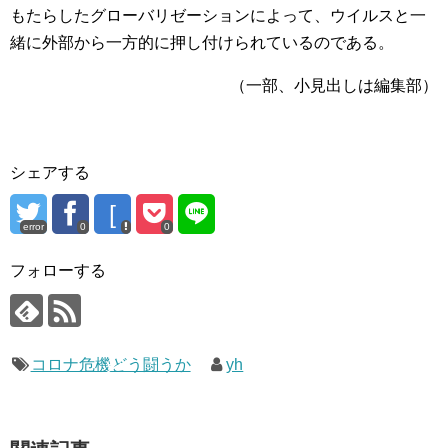
もたらしたグローバリゼーションによって、ウイルスと一
緒に外部から一方的に押し付けられているのである。
（一部、小見出しは編集部）
シェアする
[
error
0
0
コ
ロ
フォローする
ナ
危
機
コロナ危機どう闘うか
ど
yh
う
闘