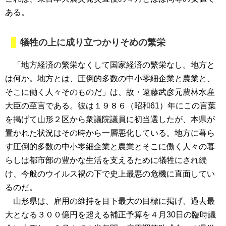
ある。
犠牲の上に成り立つかりそめの繁栄
「地方経済の繁栄なくして国家経済の繁栄なし。地方と
は何か。地方とは、圧倒的多数の中小零細企業と農業と、
そこに働く人々そのものだ」は、故・遠藤武彦元農林水産
大臣の至言である。彼は１９８６（昭和61）年にこの言葉
を掲げて山形２区から衆議院議員に初当選したが、本県が
置かれた状況はその時から一層悪化している。地方に暮ら
す圧倒的多数の中小零細企業と農業とそこに働く人々の暮
らしは都市部の豊かな生活を支えるために犠牲にされ続
け、今般のウイルス禍の下で史上最悪の危機に直面してい
るのだ。
山形県は、雇用の維持を目下最大の目標に掲げ、過去最
大となる３００億円を超える補正予算を４月30日の臨時議