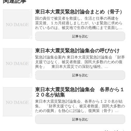
う
関連記事
か
東日本大震災緊急討論会まとめ（骨子）
]
国の責任で被災者を救援し、生活と仕事の再建を
震災後、１カ月経過しましたが、いま緊急に求めら
れているのは、被災地で生存の危機にまで直面し...
「
生
記事を読む
命
東日本大震災緊急討論集会の呼びかけ
」
緊急討論集会案内 東日本大震災緊急討論集会 「財界
か
支援ではなく、被災者救援、国民大多数のための復
「
興を」 東日本大震災での深刻な犠牲、...
経
記事を読む
済
東日本大震災緊急討論集会 各界から１
」
２０名が結集
か
東日本大震災緊急討論集会、各界から１２０名が結
、
集。 「財界支援でなく、被災者救援、国民大多数の
ための復興」を熱心に討論し、復興策（骨子）...
そ
れ
記事を読む
が