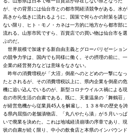
る。山形県は日本で唯一百貨店が存在しない県となった
が、その背景には仙台市との都市間経済競争がある。水が
高きから低きに流れるように、国策で何らかの対策を講じ
ない限り、ヒト・モノ・カネは一方的に地方から都市部に
流れる。山形市民ですら、百貨店での買い物は仙台市を選
ぶのだ。
世界規模で加速する新自由主義とグローバリゼーション
の競争力学は、国内でも同様に働く。その摂理の前に、一
企業の経営努力などは意味をなさない。
昨年の消費増税が「大沼」倒産へのとどめの一撃になっ
たとされるが、その消費増税以上に、県内企業を倒産の危
機に追い込んでいるのが、新型コロナウイルス禍による現
在の市民生活の自粛である。既に、天童温泉の「舞鶴荘」
が経営危機から従業員45人を解雇し、１３８年の歴史を誇
る県内屈指の老舗漬物店、「丸八やたら漬」が５月いっぱ
いで廃業を決めた。これは地域経済崩壊の序章であり、現
状の自粛が続く限り、中小の飲食店と本県のインバウンド