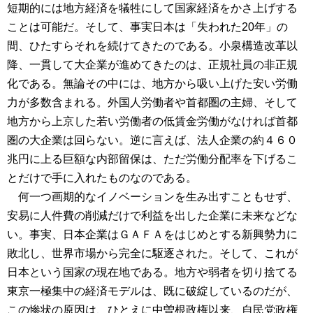
短期的には地方経済を犠牲にして国家経済をかさ上げする
ことは可能だ。そして、事実日本は「失われた20年」の
間、ひたすらそれを続けてきたのである。小泉構造改革以
降、一貫して大企業が進めてきたのは、正規社員の非正規
化である。無論その中には、地方から吸い上げた安い労働
力が多数含まれる。外国人労働者や首都圏の主婦、そして
地方から上京した若い労働者の低賃金労働がなければ首都
圏の大企業は回らない。逆に言えば、法人企業の約４６０
兆円に上る巨額な内部留保は、ただ労働分配率を下げるこ
とだけで手に入れたものなのである。
何一つ画期的なイノベーションを生み出すこともせず、
安易に人件費の削減だけで利益を出した企業に未来などな
い。事実、日本企業はＧＡＦＡをはじめとする新興勢力に
敗北し、世界市場から完全に駆逐された。そして、これが
日本という国家の現在地である。地方や弱者を切り捨てる
東京一極集中の経済モデルは、既に破綻しているのだが、
この惨状の原因は、ひとえに中曽根政権以来、自民党政権