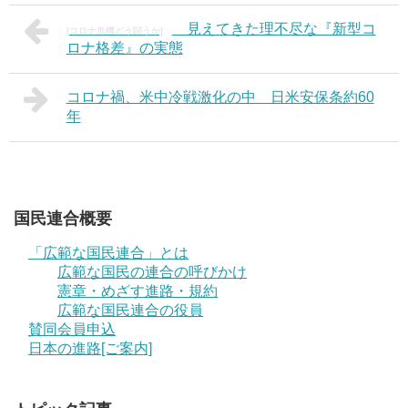
見えてきた理不尽な『新型コ
[コロナ危機どう闘うか]
ロナ格差』の実態
コロナ禍、米中冷戦激化の中 日米安保条約60
年
国民連合概要
「広範な国民連合」とは
広範な国民の連合の呼びかけ
憲章・めざす進路・規約
広範な国民連合の役員
賛同会員申込
日本の進路[ご案内]