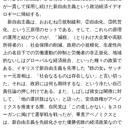
が一貫して採用し続けた新自由主義という政治経済イデオ
ロギーに帰結する。
新自由主義は、おおむね①規制緩和、②自由化、③民営
化、という三原理のセットである。そして、これらの原理
の運用と結びつくのが、「減税」（とりわけ大企業や高額
所得者の）、社会保障の削減、政府の小規模化、生産性向
上の名目下での労働運動の抑制と労働者の非正規化、地域
的ないしはグローバルな経済統合、といった種々の政策で
ある。イギリスで新自由主義を先導した〝鉄の女〟サッチ
ャー元首相は、「社会なるものは存在しない」と言い切っ
た。それは、政府には何も期待するな、という冷たい自己
責任論の押し付けである。また、しばしば彼女は閣僚に対
して、「他の選択肢はない」と語った。安倍政権がアベノ
ミクスを推進する際、自民党は「この道しかない」をスロ
ーガンに掲げて選挙戦を戦ったが、畢竟アベノミクスと
は、新自由主義を先鋭化させた優勝劣敗の経済政策なので