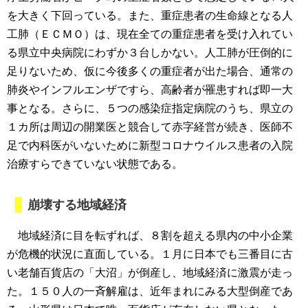
を大きく下回っている。また、重症患者の生命線となる人
工肺（ＥＣＭＯ）は、現在全ての重症患者を受け入れてい
る県立中央病院にわずか３台しかない。人工肺が圧倒的に
足りないため、仮に今後多くの重症者が出た場合、通常の
肺炎やインフルエンザですら、高齢者が罹患すれば即一大
事となる。さらに、５つの感染症指定病院のうち、県立の
１カ所は周辺の開業医と競合して赤字経営が続き、医師不
足で内科医がいないために新型コロナウイルス患者の入院
治療すらできていない状態である。
崩壊する地域経済
地域経済に目を転ずれば、８割を超える県内の中小企業
が危機的状況に直面している。１月に日本でも三番目に古
い老舗百貨店の「大沼」が倒産し、地域経済に激震が走っ
た。１５０人の一斉解雇は、近年まれにみる大型倒産であ