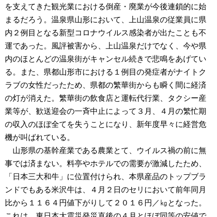
を支えてきた観光業における倒産・廃業が今後連鎖的に始
まるだろう。温泉県山形において、上山温泉の従業員に県
内２例目となる新型コロナウイルス感染者が出たことも不
運であった。風評被害から、上山温泉だけでなく、今や県
内のほとんどの温泉街がキャンセル続きで悲鳴をあげてい
る。また、県都山形市における１例目の発症者がナイトク
ラブの女性だったため、県都の繁華街からも瞬く間に経済
の灯が消えた。繁華街の飲食店と運転代行業、タクシー産
業等が、歓送迎会の一斉中止によって３月、４月の繁忙期
の収入のほぼ全てを失うことになり、新年度早々に経営危
機が叫ばれている。
山形県の基幹産業である農業とて、ウイルス禍の前に無
事では済まない。料亭やホテルでの需要が激減したため、
「日本三大和牛」に位置付けられ、本県産品のトップブラ
ンドでもある米沢牛は、４月２日のセリにおいて前年同月
比から１１６４円値下がりして２０１６円／㎏となった。
これは、東日本大震災発災直後の４月とほぼ同等の安値で