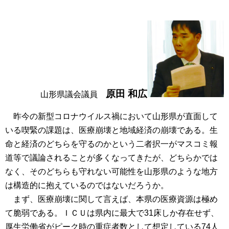
原田 和広
山形県議会議員
昨今の新型コロナウイルス禍において山形県が直面して
いる喫緊の課題は、医療崩壊と地域経済の崩壊である。生
命と経済のどちらを守るのかという二者択一がマスコミ報
道等で議論されることが多くなってきたが、どちらかでは
なく、そのどちらも守れない可能性を山形県のような地方
は構造的に抱えているのではないだろうか。
まず、医療崩壊に関して言えば、本県の医療資源は極め
て脆弱である。ＩＣＵは県内に最大で31床しか存在せず、
厚生労働省がピーク時の重症者数として想定している74人