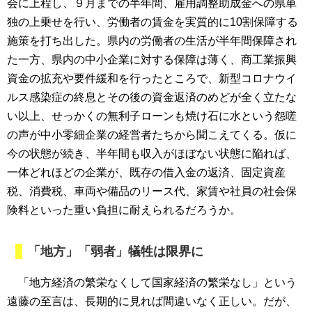
会に上程し、９月までの半年間、雇用調整助成金への県単
独の上乗せを行い、労働者の賃金を実質的に10割保障する
施策を打ち出した。県内の労働者の生活が半年間保障され
た一方、県内の中小企業に対する保障は薄く、商工業振興
資金の拡充や要件緩和を行ったところで、新型コロナウイ
ルス感染症の終息とその後の資金返済のめどが全く立たな
い以上、せっかくの無利子ローンも焼け石に水という怨嗟
の声が中小零細企業の経営者たちから聞こえてくる。仮に
今の状態が続き、半年間も収入がほぼない状態に陥れば、
一体どれほどの企業が、既存の借入金の返済、固定資産
税、消費税、車両や備品のリース代、家賃や社員の社会保
険料といった重い負担に耐えられるだろうか。
「地方」「弱者」犠牲は限界に
「地方経済の繁栄なくして国家経済の繁栄なし」という
遠藤の至言は、長期的に見れば間違いなく正しい。だが、