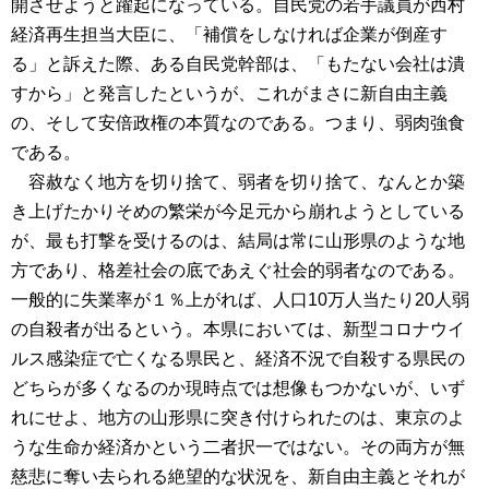
開させようと躍起になっている。自民党の若手議員が西村
経済再生担当大臣に、「補償をしなければ企業が倒産す
る」と訴えた際、ある自民党幹部は、「もたない会社は潰
すから」と発言したというが、これがまさに新自由主義
の、そして安倍政権の本質なのである。つまり、弱肉強食
である。
容赦なく地方を切り捨て、弱者を切り捨て、なんとか築
き上げたかりそめの繁栄が今足元から崩れようとしている
が、最も打撃を受けるのは、結局は常に山形県のような地
方であり、格差社会の底であえぐ社会的弱者なのである。
一般的に失業率が１％上がれば、人口10万人当たり20人弱
の自殺者が出るという。本県においては、新型コロナウイ
ルス感染症で亡くなる県民と、経済不況で自殺する県民の
どちらが多くなるのか現時点では想像もつかないが、いず
れにせよ、地方の山形県に突き付けられたのは、東京のよ
うな生命か経済かという二者択一ではない。その両方が無
慈悲に奪い去られる絶望的な状況を、新自由主義とそれが