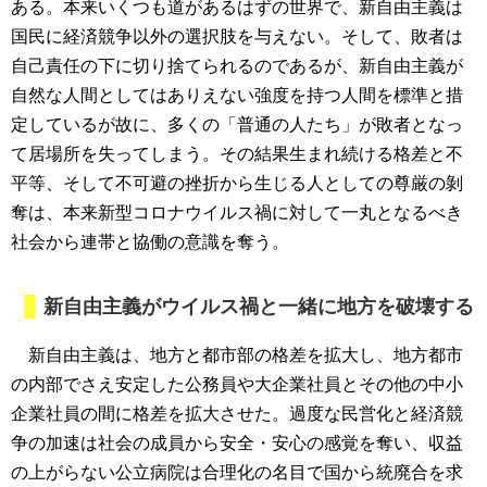
ある。本来いくつも道があるはずの世界で、新自由主義は
国民に経済競争以外の選択肢を与えない。そして、敗者は
自己責任の下に切り捨てられるのであるが、新自由主義が
自然な人間としてはありえない強度を持つ人間を標準と措
定しているが故に、多くの「普通の人たち」が敗者となっ
て居場所を失ってしまう。その結果生まれ続ける格差と不
平等、そして不可避の挫折から生じる人としての尊厳の剝
奪は、本来新型コロナウイルス禍に対して一丸となるべき
社会から連帯と協働の意識を奪う。
新自由主義がウイルス禍と一緒に地方を破壊する
新自由主義は、地方と都市部の格差を拡大し、地方都市
の内部でさえ安定した公務員や大企業社員とその他の中小
企業社員の間に格差を拡大させた。過度な民営化と経済競
争の加速は社会の成員から安全・安心の感覚を奪い、収益
の上がらない公立病院は合理化の名目で国から統廃合を求