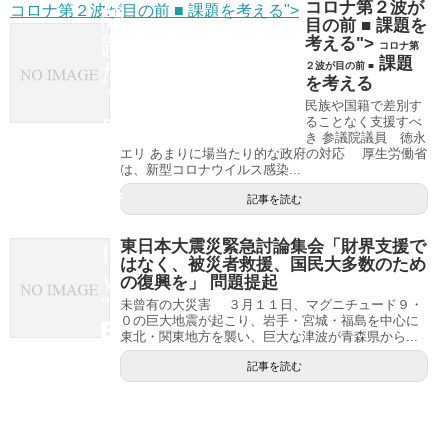
コロナ第２波が
コロナ第２波が目の前 ■ 課題を考える">
問
目の前 ■ 課題を
題
考える">
コロナ第
課題
だ
２波が目の前 ■
を考える
"
民族や国籍で差別す
re
ることなく支援すべ
き 参議院議員 徳永
l=
エリ あまりに場当たり的な政府の対応 厚生労働省
"n
は、新型コロナウイルス感染...
of
記事を読む
ol
東日本大震災緊急討論集会「財界支援で
lo
はなく、被災者救援、国民大多数のため
w
の復興を」 問題提起
">
未曾有の大災害 ３月１１日、マグニチュード９・
０の巨大地震が起こり、岩手・宮城・福島を中心に
東北・関東地方を襲い、巨大な津波が青森県から...
記事を読む