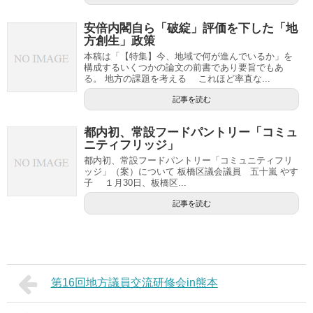
安倍内閣自ら「破綻」評価を下した「地
方創生」政策
本稿は「【特集】今、地域で何が進んでいるか」を
構成するいくつかの論文の前書であり要旨でもあ
る。 地方の課題を考える これほど率直な...
記事を読む
都内初、常設フードパントリー「コミュ
ニティフリッジ」
都内初、常設フードパントリー「コミュニティフリ
ッジ」（案）について 板橋区議会議員 五十嵐 やす
子 １月30日、板橋区...
記事を読む
第16回地方議員交流研修会in熊本