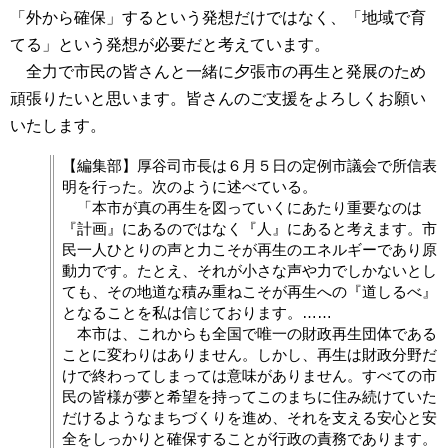
「外から確保」するという発想だけではなく、「地域で育
てる」という発想が必要だと考えています。
全力で市民の皆さんと一緒に夕張市の再生と発展のため
頑張りたいと思います。皆さんのご支援をよろしくお願い
いたします。
【編集部】厚谷司市長は６月５日の定例市議会で所信表
明を行った。次のように述べている。
「本市が真の再生を図っていくにあたり重要なのは
『計画』にあるのではなく『人』にあると考えます。市
民一人ひとりの声と力こそが再生のエネルギーであり原
動力です。たとえ、それが小さな声や力でしかないとし
ても、その地道な積み重ねこそが再生への『道しるべ』
となることを私は信じております。……
本市は、これからも全国で唯一の財政再生団体である
ことに変わりはありません。しかし、再生は財政分野だ
けで終わってしまっては意味がありません。すべての市
民の皆様が夢と希望を持ってこのまちに住み続けていた
だけるようなまちづくりを進め、それを支える安心と安
全をしっかりと確保することが行政の責務であります。