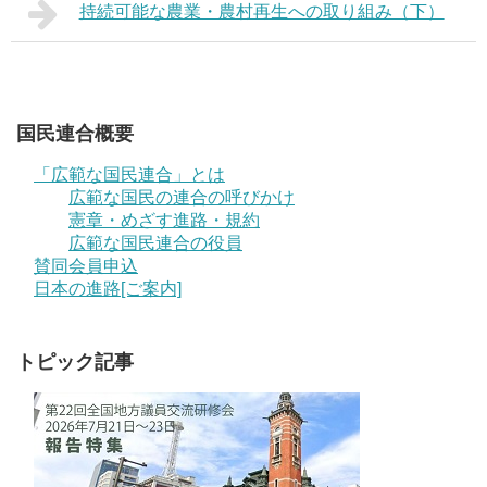
持続可能な農業・農村再生への取り組み（下）
国民連合概要
「広範な国民連合」とは
広範な国民の連合の呼びかけ
憲章・めざす進路・規約
広範な国民連合の役員
賛同会員申込
日本の進路[ご案内]
トピック記事