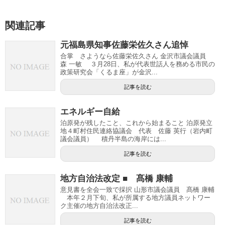
関連記事
元福島県知事佐藤栄佐久さん追悼
合掌 さようなら佐藤栄佐久さん 金沢市議会議員
森 一敏 ３月28日、私が代表世話人を務める市民の
政策研究会「くるま座」が金沢...
記事を読む
エネルギー自給
泊原発が残したこと、これから始まること 泊原発立
地４町村住民連絡協議会 代表 佐藤 英行（岩内町
議会議員） 積丹半島の海岸には...
記事を読む
地方自治法改定 ■ 髙橋 康輔
意見書を全会一致で採択 山形市議会議員 髙橋 康輔
本年２月下旬、私が所属する地方議員ネットワー
ク主催の地方自治法改正...
記事を読む