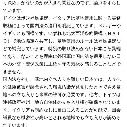
り決め」がないのかが大きな問題なのです。論点をずらし
ています。
ドイツはボン補足協定、イタリアは基地使用に関する実務
取極によって国内法の適用を明記しています。ベルギーや
イギリスも同様です。いずれも北大西洋条約機構（ＮＡＴ
Ｏ）で地位協定を共有し、基地使用のルールは補足協定な
どで補完しています。特別の取り決めがない日本こそ異端
であり、ないことを理由に外国軍に国内法を適用しない日
本の外交・安保政策に主権を守る気概を感じることなどで
きません。
国内法を外し、基地内立ち入りも難しい日本では、人々へ
の健康被害が懸念される環境汚染が発覚したときでさえ基
地への立ち入りも米軍の許可が必要です。他方、ドイツは
連邦政府や州、地方自治体の立ち入り権が確保されていま
す。イタリアも制約なしに自由に入ることが可能で、国会
議員なら機密性が高いとされる地域でも立ち入りが認めら
れています。