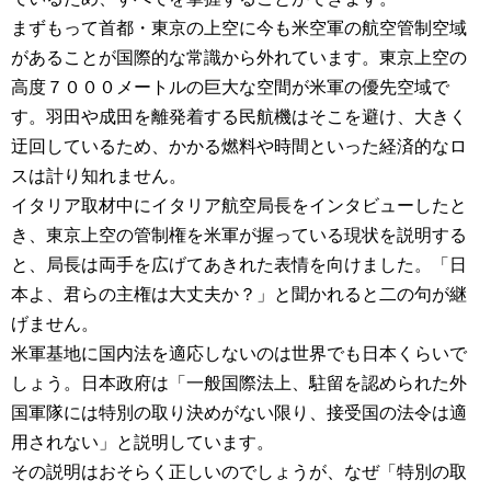
まずもって首都・東京の上空に今も米空軍の航空管制空域
があることが国際的な常識から外れています。東京上空の
高度７０００メートルの巨大な空間が米軍の優先空域で
す。羽田や成田を離発着する民航機はそこを避け、大きく
迂回しているため、かかる燃料や時間といった経済的なロ
スは計り知れません。
イタリア取材中にイタリア航空局長をインタビューしたと
き、東京上空の管制権を米軍が握っている現状を説明する
と、局長は両手を広げてあきれた表情を向けました。「日
本よ、君らの主権は大丈夫か？」と聞かれると二の句が継
げません。
米軍基地に国内法を適応しないのは世界でも日本くらいで
しょう。日本政府は「一般国際法上、駐留を認められた外
国軍隊には特別の取り決めがない限り、接受国の法令は適
用されない」と説明しています。
その説明はおそらく正しいのでしょうが、なぜ「特別の取