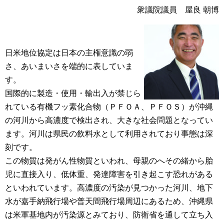
衆議院議員 屋良 朝博
日米地位協定は日本の主権意識の弱
さ、あいまいさを端的に表していま
す。
国際的に製造・使用・輸出入が禁じら
れている有機フッ素化合物（ＰＦＯＡ、ＰＦＯＳ）が沖縄
の河川から高濃度で検出され、大きな社会問題となってい
ます。河川は県民の飲料水として利用されており事態は深
刻です。
この物質は発がん性物質といわれ、母親のへその緒から胎
児に直接入り、低体重、発達障害を引き起こす恐れがある
といわれています。高濃度の汚染が見つかった河川、地下
水が嘉手納飛行場や普天間飛行場周辺にあるため、沖縄県
は米軍基地内が汚染源とみており、防衛省を通して立ち入