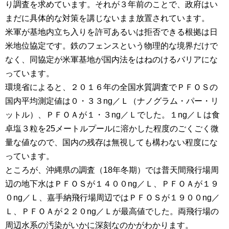
り調査を求めています。それが３年前のことで、政府はい
まだに具体的な対策を講じないまま放置されています。
米軍が基地内立ち入りを許可あるいは拒否できる根拠は日
米地位協定です。鉄のフェンスという物理的な境界だけで
なく、同協定が米軍基地が国内法をはねのけるバリアにな
っています。
環境省によると、２０１６年の全国水質調査でＰＦＯＳの
国内平均測定値は０・３３ng／Ｌ（ナノグラム・パー・リ
ットル）、ＰＦＯＡが１・３ng／Ｌでした。１ng／Ｌは食
卓塩３粒を25メートルプールに溶かした程度のごくごく微
量な値なので、国内の残存は無視しても構わない程度にな
っています。
ところが、沖縄県の調査（18年冬期）では普天間飛行場周
辺の地下水はＰＦＯＳが１４００ng／Ｌ、ＰＦＯＡが１９
０ng／Ｌ、嘉手納飛行場周辺ではＰＦＯＳが１９００ng／
Ｌ、ＰＦＯＡが２２０ng／Ｌが最高値でした。両飛行場の
周辺水系の汚染がいかに深刻なのかがわかります。