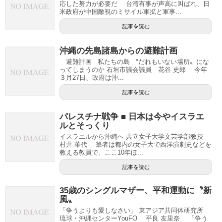
応した努力が必要だ 台湾有事が声高に叫ばれ、日
米政府が中国敵視のミサイル軍拡と軍事...
記事を読む
沖縄の先島諸島からの避難計画
避難計画 私たちの島 〝だれもいない場所〟にな
ってしまうのか 石垣市議会議員 花谷 史郎 今年
３月27日、政府は沖...
記事を読む
パレスチナ戦争 ■ 日本は今やイスラエ
ルとそっくり
イスラエルから沖縄へ 共立女子大学文芸学部教授
村井 華代 筆者は都内の女子大で西洋演劇史などを
教える教員で、ここ10年ほ...
記事を読む
35歳のシングルマザー、平和運動に〝新
風〟
「争うよりも愛しなさい」 東アジア共同体研究所
琉球・沖縄センターYouFO 平良 友里奈 「争う