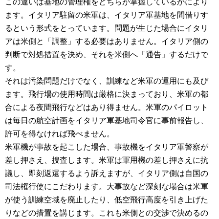
この違いは基地の管理権をどちらが掌握しているかにより
ます。イタリア駐留の米軍は、イタリア軍基地を間借りす
るという形式をとっています。問題が生じた場合にイタリ
アは米側と「調整」する必要はありません。イタリア側の
判断で対処措置を決め、それを米側へ「通告」するだけで
す。
それは汚染問題だけでなく、訓練など米軍の運用にも及び
ます。飛行場の使用時間は厳格に決まっており、米軍の都
合による夜間飛行などはあり得ません。米軍のパイロット
は毎日の航空計画をイタリア軍基地司令官に事前報告し、
許可を得なければ飛べません。
米軍機が事故を起こした場合、事故機をイタリア軍警察が
差し押さえ、捜査します。米軍は軍用機の差し押さえに抗
議し、即刻返還するよう訴えますが、イタリア側は自国の
司法権行使にこだわります。大事故など深刻な場合は米軍
が使う訓練空域を廃止したり、低空飛行高度を引き上げた
りなどの措置を講じます。これも米側との交渉で決めるの