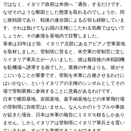
ではなく、イタリア政府は米側へ「通告」するだけです。
なぜそのような断固とした態度を取れるのでしょうか。同
じ敗戦国であり、戦後の連合国による占領も経験していま
す。それは負けてなお国の主権にこだわる気概ではないで
しょうか。その象徴を基地内で目撃しました。
筆者は10年ほど前、イタリア北部にあるアビアノ空軍基地
を取材しました。管制塔に登ると、米空軍の管制官に交じ
りイタリア軍兵士が一人いました。彼は着陸後の米戦闘機
を駐機場へ誘導する係でした。業務の中身よりも、彼がそ
こにいることが重要です。管制を米軍に占拠させるわけに
はいかない、というイタリアの主権のシンボルとしてその
場で管制業務に参画することに意義があるわけです。
日本で横田基地、岩国基地、嘉手納基地などの米軍飛行場
の管制塔に自衛官はいません。なんらかのトラブルや事故
が起きた場合、日本は米軍の報告に１００％頼るしかあり
ません。しかしイタリアは管制塔にイタリア軍兵士を置い
ているため、すべてを掌握することができます。