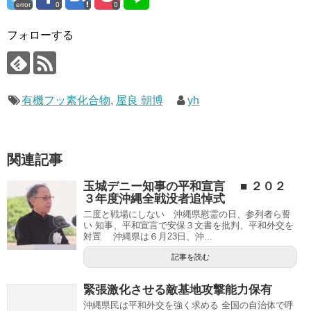
error
0
0
フォローする
有機フッ素化合物
,
屋良 朝博
yh
関連記事
玉城デニー知事の平和宣言 ■ ２０２
３年度沖縄全戦没者追悼式
二度と戦場にしない 沖縄県慰霊の日、参列者ら誓
い 知事、平和宣言で安保３文書を批判、平和外交を
対置 沖縄県は６月23日、沖...
記事を読む
緊張激化させる敵基地攻撃能力保有
沖縄県民は平和外交を強く求める 全国の自治体で呼