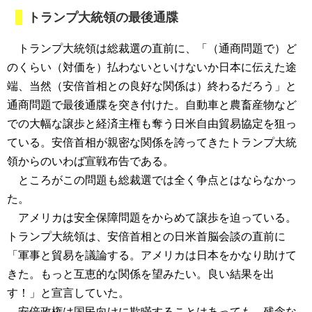
トランプ大統領の最後通牒
トランプ大統領は総裁選の直前に、「（通商問題で）ど
のくらい（対価を）払わないといけないか⽇本に伝えた途
端、当然（安倍首相との良好な関係は）終わるだろう」と
通商問題で最後通牒を突き付けた。自動車と農畜産物など
での大幅な譲歩と経済主権も奪う日米自由貿易協定を狙っ
ている。安倍首相が親密な関係を誇ってきたトランプ大統
領からのいわば宣戦布告である。
ところがこの問題も総裁選では全く争点とはならなかっ
た。
アメリカは安全保障問題をからめて譲歩を迫っている。
トランプ大統領は、安倍首相との日米首脳会談の直前に
「軍事と貿易を議論する。アメリカは日本をかなり助けて
きた。もっと互恵的な関係を望みたい。良い結果を出
す！」と宣言していた。
安倍政権は国民向けに欺瞞することはあっても、残念な