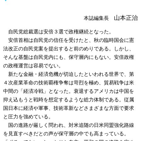
山本正治
本誌編集長
自民党総裁選は安倍３選で政権継続となった。
安倍首相は自民党の信任を受けたと、秋の臨時国会に憲
法改正の自民党案を提出すると前のめりである。しかし、
そんな基盤は自民党内にも、保守層内にもない。安倍政権
の政権運営は容易でない。
新たな金融・経済危機が切迫したといわれる世界で、第
４次産業革命の技術覇権争奪は苛烈を極め、貿易戦争は米
中間の「経済冷戦」となった。衰退するアメリカは中国を
抑え込もうと戦時を想定するような総力体制である。従属
国日本に経済や軍事、技術革新などさまざまな方面で要求
と圧力を強めている。
国の進路が厳しく問われ、対米追随の日米同盟強化路線
を見直すべきだとの声が保守層の中でも高まっている。