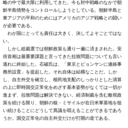
略の中で最大限に利用してきた。今も対中戦略のなかで朝
鮮半島情勢をコントロールしようとしている。朝鮮半島と
東アジアの平和のためにはアメリカのアジア戦略との闘い
が必要である。
わが国にとっても責任は大きく、決してよそごとではな
い。
しかし総裁選では朝鮮政策も通り一遍に済まされた。安
倍首相は最重要課題と言ってきた拉致問題についても言い
逃れに終始した。石破氏は、「東京とピョンヤンに連絡事
務所設置」を提起した。それ自体は結構なことだ。しか
し、自主外交を確立し、植民地支配のしっかりとした清算
の上に即時国交正常化をめざす基本姿勢がなくては一切が
進まず、拉致問題は解決できない。経済制裁を含む敵視政
策を続ける限り、朝鮮の核・ミサイルが在日米軍基地を狙
い続けることにどうして異議を唱えることができるであろ
うか。国交正常化の自主外交だけが打開の道である。