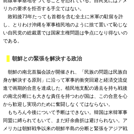
前線軍事基地をつくることを恐れている。自民党にはアメ
リカの要求を拒否する手立てはない。
敗戦後73年たっても首都を含む全土に米軍の駐留を許
し、とりわけ沖縄を軍事植民地のように捨て置いて恥じな
い自民党の総裁選では国家主権問題は争点になり得ないの
である。
朝鮮との緊張を解決する政治
朝鮮の南北首脳会談が開催され、「民族の問題は民族自
身が解決する原則」に沿って軍事的衝突回避と経済交流促
進で画期的合意を達成した。植民地支配の過去を持ち戦後
の南北分断にも大きな責任を持つわが国は、この合意を心
から歓迎し実現のために奮闘しなくてはならない。
もちろん今後について予断はできない。韓国は米韓軍事
同盟に縛られてもいて、まだ紆余曲折は避けられない。ア
メリカは朝鮮戦争以来の朝鮮半島の分断と緊張をアジア戦