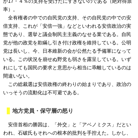
か17・４％の支持を受けたにすぎないのである（絶対得票
率）。
全有権者の中での自民党の支持、その自民党の中での安
倍支持、これが「安倍一強」などといわれる安倍政治の実
態であり、選挙と議会制民主主義のなせる業である。自民
党が他の政党を欺瞞し引き付け政権を維持している。公明
党は長いし、今、日本維新の会が公然たる予備軍になって
いる。この状況を崩せぬ野党も弱さを露呈している。いず
れにしても国民の要求と意思から相当に乖離しているのは
間違いない。
この総裁選は安倍政権の終わりの始まりであり、政治の
いっそうの流動化は不可避である。
地方党員・保守層の怒り
安倍首相の勝因は、「外交」と「アベノミクス」だとい
われ、石破氏もそれへの根本的批判を手控えた。しかし、