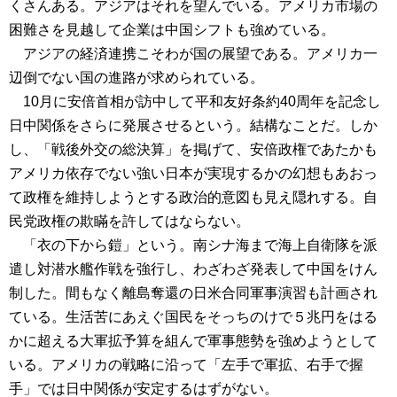
くさんある。アジアはそれを望んでいる。アメリカ市場の
困難さを見越して企業は中国シフトも強めている。
アジアの経済連携こそわが国の展望である。アメリカ一
辺倒でない国の進路が求められている。
10月に安倍首相が訪中して平和友好条約40周年を記念し
日中関係をさらに発展させるという。結構なことだ。しか
し、「戦後外交の総決算」を掲げて、安倍政権であたかも
アメリカ依存でない強い日本が実現するかの幻想もあおっ
て政権を維持しようとする政治的意図も見え隠れする。自
民党政権の欺瞞を許してはならない。
「衣の下から鎧」という。南シナ海まで海上自衛隊を派
遣し対潜水艦作戦を強行し、わざわざ発表して中国をけん
制した。間もなく離島奪還の日米合同軍事演習も計画され
ている。生活苦にあえぐ国民をそっちのけで５兆円をはる
かに超える大軍拡予算を組んで軍事態勢を強めようとして
いる。アメリカの戦略に沿って「左手で軍拡、右手で握
手」では日中関係が安定するはずがない。