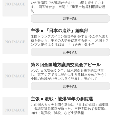
いが参議院での審議が始まり、山場を迎えていま
す。 国民連合は、声明「『重要土地等利用調査規
制...
記事を読む
主張 ■ 『日本の進路』編集部
米国トランプのイラン空爆を糾弾する 今こそ米国と
袂を分かち、平和の大勢を促進する側へ 米国トラ
ンプ大統領は６月21日、「（過去）数十年...
記事を読む
第８回全国地方議員交流会アピール
p(p6). 日米安保５０年。日米関係を抜本的に見直
し、東アジアで共に豊かに生きる日本をめざそう！
全国の地域がバランス良く発展し、安心して...
記事を読む
主張 ■ 敗戦・被爆80年の参院選
この国のカタチを問う選挙に 『日本の進路』編集部
参議院議員選挙が迫った。与野党問わず参院選に
向けて消費税「減税」など生活防衛...