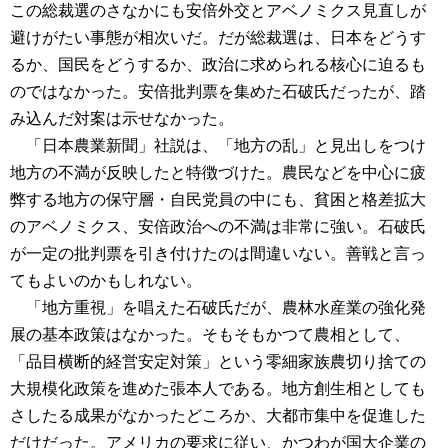
この総裁選のさなかにも安倍外交とアベノミクス見直しが
避けがたい事態が相次いだ。だが総裁選は、日本をどうす
るか、国民をどうするか、政治に求められる核心に迫るも
のではなかった。安倍批判票を集めた石破氏だったが、踏
み込んだ対案は示せなかった。
「日本農業新聞」社説は、「地方の乱」と見出しをつけ
地方の不満が反映したと特徴づけた。農民などを中心に疲
弊する地方の保守層・自民党員の中にも、貧困と格差拡大
のアベノミクス、安倍政治への不満は非常に強い。石破氏
が一定の批判票を引き付けたのは間違いない。善戦と言っ
てもよいのかもしれない。
「地方重視」を唱えた石破氏だが、農林水産業の強化発
展の基本政策はなかった。そもそもかつて農相として、
「品目横断的経営安定対策」という零細家族農切り捨ての
大規模化政策を進めた張本人である。地方創生相としても
さしたる成果がなかったどころか、大都市集中を促進した
だけだった。アメリカの要求に従い、かつわが国大企業の