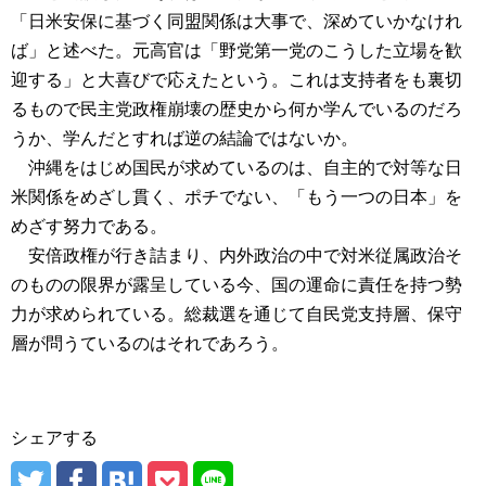
「⽇⽶安保に基づく同盟関係は⼤事で、深めていかなけれ
ば」と述べた。元高官は「野党第一党のこうした⽴場を歓
迎する」と大喜びで応えたという。これは支持者をも裏切
るもので民主党政権崩壊の歴史から何か学んでいるのだろ
うか、学んだとすれば逆の結論ではないか。
沖縄をはじめ国民が求めているのは、自主的で対等な日
米関係をめざし貫く、ポチでない、「もう一つの日本」を
めざす努力である。
安倍政権が行き詰まり、内外政治の中で対米従属政治そ
のものの限界が露呈している今、国の運命に責任を持つ勢
力が求められている。総裁選を通じて自民党支持層、保守
層が問うているのはそれであろう。
シェアする