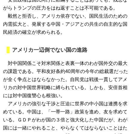
がらトランプの圧力をはね返すことは不可能である。
毅然と拒否し、アメリカ依存でない、国民生活のための
内需拡大と、発展する中国・アジアとの共生の自主的な国
民経済の確立が求められる。
アメリカ一辺倒でない国の進路
対中国関係こそ対米関係と表裏一体のわが国外交の最大
の課題である。平和友好条約40周年の今年の総裁選だった
が全く争点とはならなかった。自民党は戦後一貫してアメ
リカの対中国世界戦略に縛られている。しかも、安倍首相
には対中国復讐心も根強い。
アメリカの強引な干渉と圧迫に世界の中小国は連携を求
めている。中国は、「一帯一路」政策を進め、友を求めて
いる。ＧＤＰがわが国の３倍と強大化した中国だが、わが
国には一緒にやれること、やらなくてはならないことはた