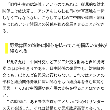
「戦後外交の総決算」というのであれば、従属的な対米
関係こそ総決算し、アジアをにらむ在日の米軍基地を一掃
しなくてはならない。こうしてはじめて中国や韓国・朝鮮
をはじめアジア諸国との関係を強め発展させることができ
る。
野党は国の進路に関心を払ってこそ幅広い支持が
得られる
野党各党は、中国外交などアジア外交を財界と自民党与
党にほぼ任せきりである。日中関係の発展でも、対朝鮮外
交でも、ほとんど自民党と変わらない。これではアジアの
平和と経済関係発展に深い関心をもつ経済界を含む広範な
国民、とりわけ中間層や保守層の支持を得ることはできな
い。
この時期に、ある野党党首がアメリカに出かけサンダー
ス氏と会談した。それは結構だが元米政府高官と会って、