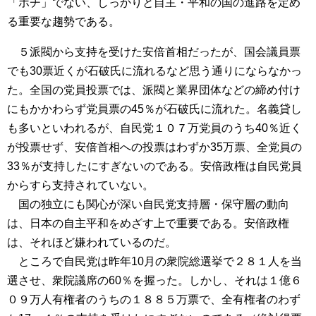
「ポチ」でない、しっかりと自主・平和の国の進路を定め
る重要な趨勢である。
５派閥から支持を受けた安倍首相だったが、国会議員票
でも30票近くが石破氏に流れるなど思う通りにならなかっ
た。全国の党員投票では、派閥と業界団体などの締め付け
にもかかわらず党員票の45％が石破氏に流れた。名義貸し
も多いといわれるが、自民党１０７万党員のうち40％近く
が投票せず、安倍首相への投票はわずか35万票、全党員の
33％が支持したにすぎないのである。安倍政権は自民党員
からすら支持されていない。
国の独立にも関心が深い自民党支持層・保守層の動向
は、日本の自主平和をめざす上で重要である。安倍政権
は、それほど嫌われているのだ。
ところで自民党は昨年10月の衆院総選挙で２８１人を当
選させ、衆院議席の60％を握った。しかし、それは１億６
０９万人有権者のうちの１８８５万票で、全有権者のわず