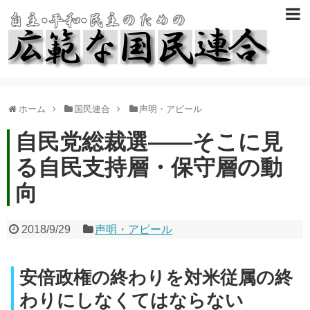
ホーム
国民連合
声明・アピール
自民党総裁選――そこに見
る自民支持層・保守層の動
向
2018/9/29
声明・アピール
安倍政権の終わりを対米従属の終
わりにしなくてはならない