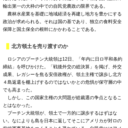
輸出第一の大枠の中での自民党農政の限界である。
農林水産業を基礎に地域経済を再建し地方を豊かにする
政治が求められる。それは国の基であり、独立の食料安全
保障と国土保全の根幹にかかわることである。
北方領土を売り渡すのか
ロシアのプーチン大統領は12日、「年内に日ロ平和条約
締結」を呼びかけた。「戦後外交の総決算」を掲げ、外交
成果、レガシーを焦る安倍政権が、領土主権で譲歩し北方
４島返還を棚上げするのではないかとの危惧が保守層の中
でも高まった。
しかし、この国家主権の大問題が総裁選の争点となるこ
とはなかった。
プーチン大統領が、領土で一方的に譲歩するはずはな
い。なによりも島を日本に返してそこにアメリカが対ロの