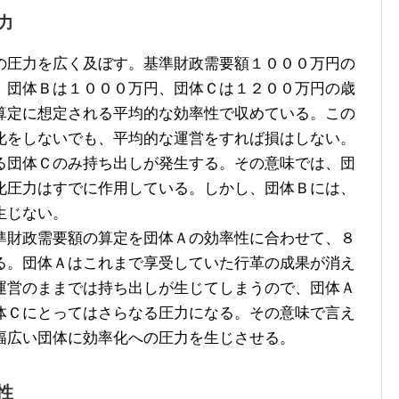
力
圧力を広く及ぼす。基準財政需要額１０００万円の
、団体Ｂは１０００万円、団体Ｃは１２００万円の歳
算定に想定される平均的な効率性で収めている。この
化をしないでも、平均的な運営をすれば損はしない。
る団体Ｃのみ持ち出しが発生する。その意味では、団
化圧力はすでに作用している。しかし、団体Ｂには、
生じない。
財政需要額の算定を団体Ａの効率性に合わせて、８
る。団体Ａはこれまで享受していた行革の成果が消え
運営のままでは持ち出しが生じてしまうので、団体Ａ
体Ｃにとってはさらなる圧力になる。その意味で言え
幅広い団体に効率化への圧力を生じさせる。
性