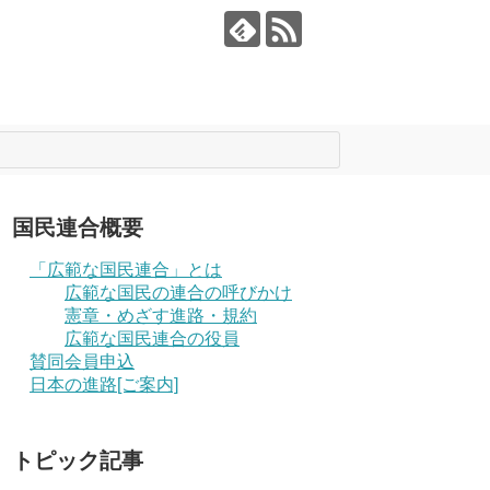
国民連合概要
「広範な国民連合」とは
広範な国民の連合の呼びかけ
憲章・めざす進路・規約
広範な国民連合の役員
賛同会員申込
日本の進路[ご案内]
トピック記事