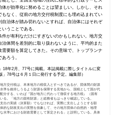
可能とし、全国全地域の住民に標準的な行政サービス
治体が効率化に努めることは望ましい。しかし、それ
でもなく、従前の地方交付税制度にも埋め込まれてい
別自治体が踏み切れないとすれば、自治体にはそれぞ
ということである。
件が有利なだけにすぎないのかもしれない。地方交
自治体間を差別的に取り扱わないように、平均的また
政需要額を算定してきた。その意味で、トップランナ
であろう。
18年2月、77号に掲載。本誌掲載に際しタイトルに変
版」78号は６月１日に発行する予定。編集部）
地方交付税は、本来地方の税収入とすべきであるが、団体間の財源
水準を維持しうるよう財源を保障する見地から、国税として国が代
配分する、いわば『国が地方に代わって徴収する地方税』 （固有
いる。「地方の固有財源」と総務省もはっきり確認している。
支出の実績（決算額）でもなければ、実際に支出しようとする額
体的な財政支出の実態を捨象して、その地方団体の自然的・地理
な水準における財政需要として算定される」と説明している。具体