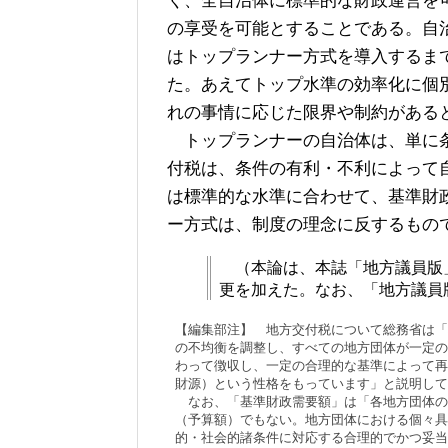
く、全自治体に標準的な財政運営を
の享受を可能とすることである。自
はトップランナー方式を導入するま
た。あえてトップ水準の効率化に個
れの事情に応じた限界や制約がある
トップランナーの自治体は、単に条
付税は、条件の有利・不利によって
は標準的な水準に合わせて、基準財
ー方式は、制度の理念に反するもの
（本論は、本誌「地方議員版」
更を加えた。なお、「地方議員
【編集部注】 地方交付税について総務省は「
の不均衡を調整し、すべての地方団体が一定の
わって徴収し、一定の合理的な基準によって再
財源）という性格をもっています」と説明して
なお、「基準財政需要額」は「各地方団体の
（予算額）でもない。地方団体における個々具
的・社会的諸条件に対応する合理的でかつ妥当