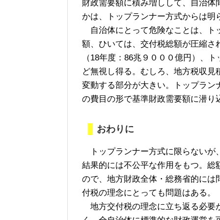
財政需要額に積み増しして、自治体
かは、トップランナー方式からは明
自治体にとって危険なことは、トッ
額、ひいては、交付税総額が圧縮さ
（18年度：86兆９０００億円）、
ど無視し得る。むしろ、地方税収見
変動する部分が大きい。トップラン
の費目の形で基準財政需要額に潜り
おわりに
トップランナー方式に限らないが、
結果的には不公平な作用をもつ。総
ので、地方財政全体・総務省的には
付税の理念にとっても問題はある。
地方交付税の理念に立ち返る必要が