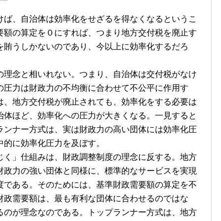
ば、自治体は効率化をせざるを得なくなるというこ
要額の算定を０にすれば、つまり地方交付税を廃止す
を賄うしかないのであり、今以上に効率化するだろ
理念と相いれない。つまり、自治体は交付税がなけ
の圧力は財政力の不均衡に合わせて不公平に作用す
は、地方交付税が廃止されても、効率化をする必要は
治体ほど、効率化への圧力が大きくなる。一見すると
ランナー方式は、実は財政力の高い団体には効率化圧
中的に効率化圧力を及ぼす。
く」仕組みは、財政調整制度の理念に反する。地方
財政力の強い団体と同様に、標準的なサービスを実現
度である。そのためには、基準財政需要額の算定を不
財政需要額は、最も有利な団体に合わせるのではな
るのが理念なのである。トップランナー方式は、地方