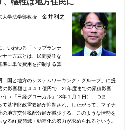
り、犠牲は地方住民に
金井利之
京大学法学部教授
に、いわゆる「トップランナ
ンナー方式とは、民間委託な
基準に単位費用を抑制する算
 国と地方のシステムワーキング・グループ」に提
度の影響額は４４１億円で、21年度までの累積影響
いう（『日経グローカル』18年１月１日）。つま
って基準財政需要額が抑制され、したがって、マイナ
計の地方交付税配分額が減少する。このような情勢を
らなる経費節減・効率化の努力が求められるという。