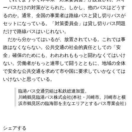
ーバスだけの対策がとられた。しかし、他のバスはどうす
るのか。通常、全国の事業者は路線バスと貸し切りバスが
セットになっている。「対策委員会」は貸し切りバス問題
だけで路線バスはいじれない。
だから分かってはいるが、放置されている。これでは事
故はなくならない。公共交通の社会的責任としての「安
全」確保のためにも、われわれももっと闘わなくてはいけ
ない。労働者がもっと連帯して闘うとともに、地域の全体
で安全な公共交通を求めて市や国に要求していかなくては
いけないと思っている。
臨港バス交通労組は私鉄総連加盟。
川崎鶴見臨港バス株式会社(本社・川崎市。川崎市と横
浜市鶴見区の臨海部を主なエリアとするバス専業会社）
シェアする