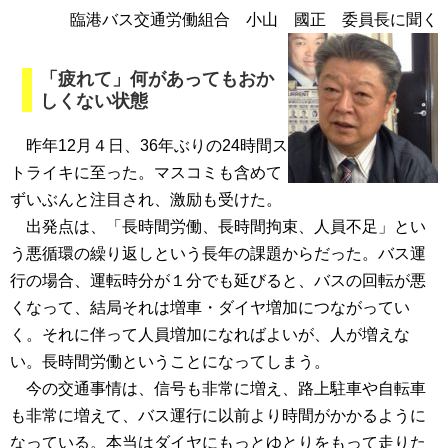
臨港バス交通労働組合 小山 國正 委員長に聞く
「疲れて」何があってもおか
しくない状態
昨年12月４日、36年ぶりの24時間ス
トライキに至った。マスコミも含めて
ずいぶんと注目され、激励も受けた。
出発点は、「長時間労働、長時間拘束、人員不足」とい
う悪循環の繰り返しという長年の課題からだった。バス運
行の場合、運転時分が１分でも延びると、バスの回転が悪
くなって、結局それは増車・ダイヤ増加につながってい
く。それに伴って人員増加になればよいが、人が増えな
い。長時間労働ということになってしまう。
今の交通事情は、信号も非常に増え、路上駐車や自転車
も非常に増えて、バス運行に以前より時間がかかるように
なっている。本当はダイヤにもっとゆとりをもって走りた