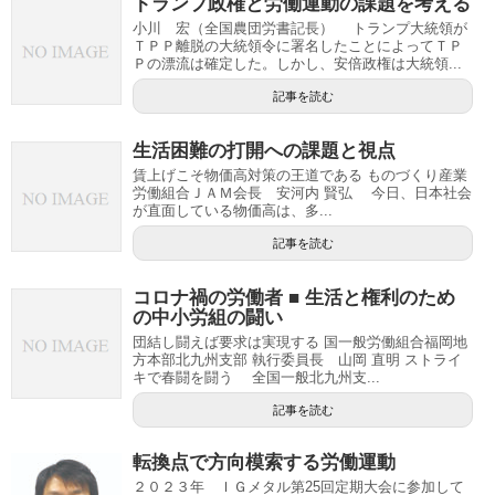
トランプ政権と労働運動の課題を考える
小川 宏（全国農団労書記長） トランプ大統領が
ＴＰＰ離脱の大統領令に署名したことによってＴＰ
Ｐの漂流は確定した。しかし、安倍政権は大統領...
記事を読む
生活困難の打開への課題と視点
賃上げこそ物価高対策の王道である ものづくり産業
労働組合ＪＡＭ会長 安河内 賢弘 今日、日本社会
が直面している物価高は、多...
記事を読む
コロナ禍の労働者 ■ 生活と権利のため
の中小労組の闘い
団結し闘えば要求は実現する 国一般労働組合福岡地
方本部北九州支部 執行委員長 山岡 直明 ストライ
キで春闘を闘う 全国一般北九州支...
記事を読む
転換点で方向模索する労働運動
２０２３年 ＩＧメタル第25回定期大会に参加して