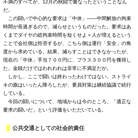
不満のすべてが、12月の秋闘で重なったということなん
だ。
この闘いで中心的な要求は「中休」――中間解放の拘束
時間が長過ぎるので、減らせというものだった。要求はあ
くまでダイヤの総拘束時間を短くせよ＝人が増えるという
ことで会社側は拒否するが、こちら側は運行「安全」の角
度から求めている。結果、減らすことはできなかったが、
現在の「中休」手当７００円に、プラス３００円を獲得し
た。金銭だけではわれわれは非常に不満足だが。
しかし、ここで闘いは終わったわけではない。ストライ
キの旗はいったん降ろしたが、要員対策は継続協議で続行
している。
今回の闘いについて、地域からは今のところ、「適正な
要求の闘いだ」という評価をいただいている。
公共交通としての社会的責任