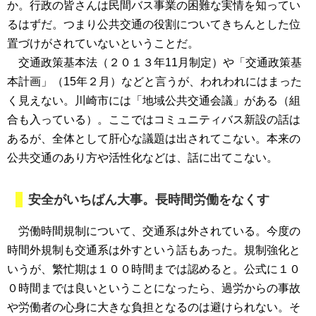
か。行政の皆さんは民間バス事業の困難な実情を知ってい
るはずだ。つまり公共交通の役割についてきちんとした位
置づけがされていないということだ。
交通政策基本法（２０１３年11月制定）や「交通政策基
本計画」（15年２月）などと言うが、われわれにはまった
く見えない。川崎市には「地域公共交通会議」がある（組
合も入っている）。ここではコミュニティバス新設の話は
あるが、全体として肝心な議題は出されてこない。本来の
公共交通のあり方や活性化などは、話に出てこない。
安全がいちばん大事。長時間労働をなくす
労働時間規制について、交通系は外されている。今度の
時間外規制も交通系は外すという話もあった。規制強化と
いうが、繁忙期は１００時間までは認めると。公式に１０
０時間までは良いということになったら、過労からの事故
や労働者の心身に大きな負担となるのは避けられない。そ