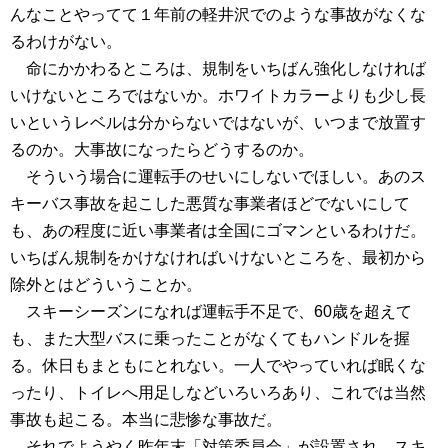
んなことやってて１年前の軽井沢でのような事故がなくな
るわけがない。
命にかかわるところは、規制をいちばん強化しなければ
いけないところではないか。ホワイトカラーよりも少し長
いというレベルは分からないではないが、いつまで放置す
るのか。大事故になったらどうするのか。
そういう場合に運転手のせいにしないでほしい。あのス
キーバス事故を起こした悪質な事業者ほどでないにして
も、あの程度に近い事業者は全国にゴマンといるわけだ。
いちばん規制をかけなければいけないところを、最初から
除外とはどういうことか。
スキーシーズンになれば運転手不足で、60歳を超えて
も、また大型バスに乗ったことがなくてもハンドルを握
る。休日もまともにとれない。一人でやっていれば眠くな
ったり、トイレへ用足しなどいろいろあり、これでは当然
事故も起こる。本当に悲惨な事故だ。
それでようやく昨年末「対策委員会」が設置され、スキ