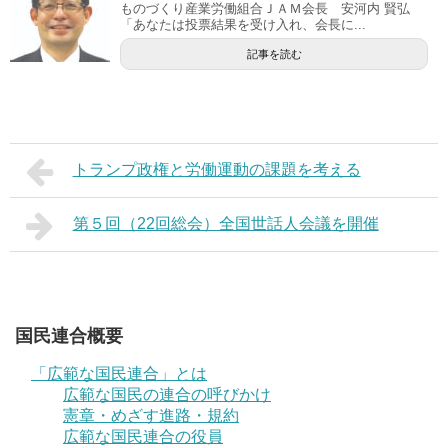
ものづくり産業労働組合ＪＡＭ会長 安河内 賢弘
「あなたは投票結果を受け入れ、会長に...
記事を読む
トランプ政権と労働運動の課題を考える
第５回（22回総会）全国世話人会議を開催
国民連合概要
「広範な国民連合」とは
広範な国民の連合の呼びかけ
憲章・めざす進路・規約
広範な国民連合の役員