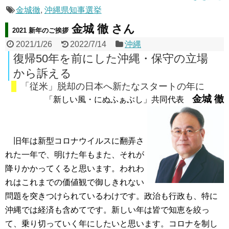
金城徹
,
沖縄県知事選挙
金城 徹 さん
2021 新年のご挨拶
2021/1/26
2022/7/14
沖縄
復帰50年を前にした沖縄・保守の立場
から訴える
「従米」脱却の日本へ新たなスタートの年に
金城 徹
「新しい風・にぬふぁぶし」共同代表
旧年は新型コロナウイルスに翻弄さ
れた一年で、明けた年もまた、それが
降りかかってくると思います。われわ
れはこれまでの価値観で御しきれない
問題を突きつけられているわけです。政治も行政も、特に
沖縄では経済も含めてです。新しい年は皆で知恵を絞っ
て、乗り切っていく年にしたいと思います。コロナを制し