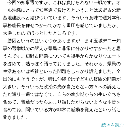
今回の知事選ですが、これは負けられない一戦です。オ
ール沖縄にとって知事選で負けるということは辺野古の新
基地建設へと結びついています。そういう意味で選対本部
事務総長を仰せつかってかなり重圧を感じていましたが、
大勝したのでほっとしたところです。
勝因というのはいくつかありますが、まず玉城デニー知
事の選挙戦での訴えが県民に非常に分かりやすかったと思
うんです。辺野古問題についても後半からかなりウエート
を占めて、熱っぽく語っておりました。それから、県民の
生活あるいは福祉といった問題もしっかり訴えました。全
国的にもそうですが、特に沖縄では子どもの貧困の問題が
大きい。そういった政治の光が当たらない方々への訴えも
ただ通り一遍ではなくて、自らの幼少期からの生い立ちも
含めて、普通だったらあまり話したがらないような本音を
含めてね。聞いている方が非常に感動を覚えたという話も
聞きました。
続きを読む