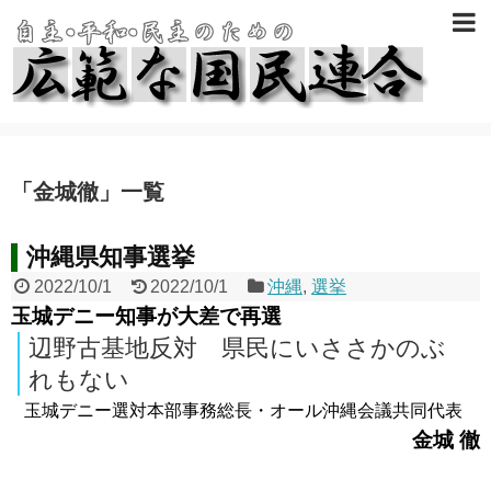
「
金城徹
」
一覧
沖縄県知事選挙
2022/10/1
2022/10/1
沖縄
,
選挙
玉城デニー知事が大差で再選
辺野古基地反対 県民にいささかのぶ
れもない
玉城デニー選対本部事務総長・オール沖縄会議共同代表
金城 徹