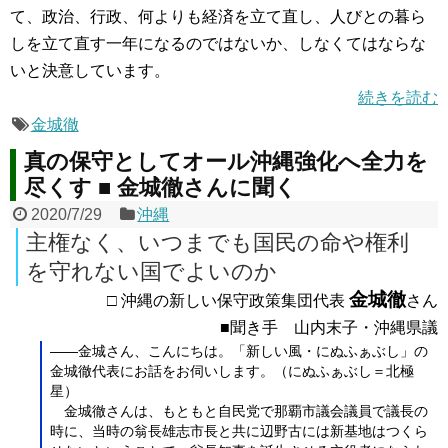
て、政治、行政、何よりも経済を立て直し、人びとの暮ら
しを立て直す一年になるのではないか、しなくてはならな
いと決意しています。
続きを読む
金城徹
真の保守としてオール沖縄強化へ全力を
尽くす ■ 金城徹さんに聞く
2020/7/29
沖縄
主権なく、いつまでも国民の命や権利
を守れない国でよいのか
金城徹
□ 沖縄の新しい保守政策集団代表
さん
■聞き手 山内末子・沖縄県議
――金城さん、こんにちは。「新しい風・にぬふぁぶし」の
金城徹代表にお話をお伺いします。（にぬふぁぶし＝北極
星）
金城徹さんは、もともと自民党で那覇市議会議員で議長の
時に、当時の翁長雄志市長と共に辺野古には新基地はつくら