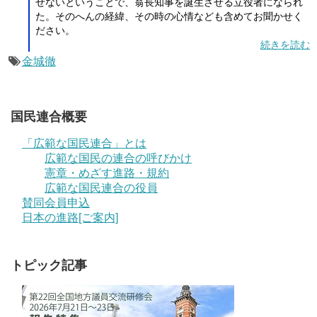
せないということで、翁長知事を誕生させる立役者になられ
た。そのへんの経緯、その時の心情なども含めてお聞かせく
ださい。
続きを読む
金城徹
国民連合概要
「広範な国民連合」とは
広範な国民の連合の呼びかけ
憲章・めざす進路・規約
広範な国民連合の役員
賛同会員申込
日本の進路[ご案内]
トピック記事