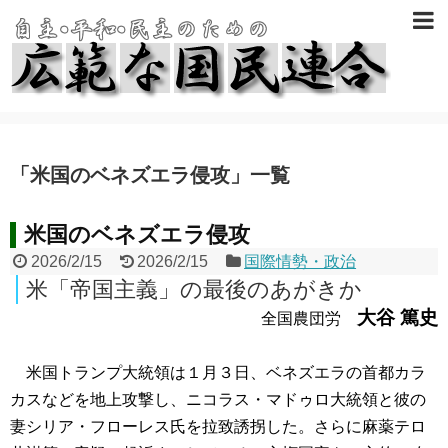
「
米国のベネズエラ侵攻
」
一覧
米国のベネズエラ侵攻
2026/2/15
2026/2/15
国際情勢・政治
米「帝国主義」の最後のあがきか
大谷 篤史
全国農団労
米国トランプ大統領は１月３日、ベネズエラの首都カラ
カスなどを地上攻撃し、ニコラス・マドゥロ大統領と彼の
妻シリア・フローレス氏を拉致誘拐した。さらに麻薬テロ