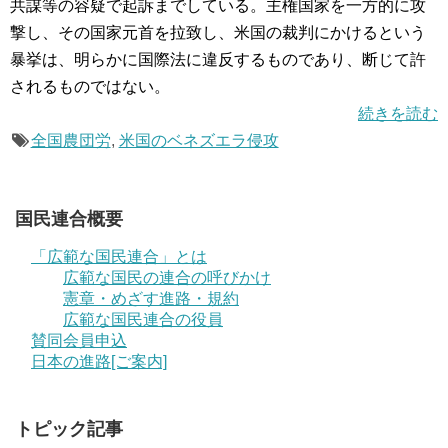
共謀等の容疑で起訴までしている。主権国家を一方的に攻
撃し、その国家元首を拉致し、米国の裁判にかけるという
暴挙は、明らかに国際法に違反するものであり、断じて許
されるものではない。
続きを読む
全国農団労
,
米国のベネズエラ侵攻
国民連合概要
「広範な国民連合」とは
広範な国民の連合の呼びかけ
憲章・めざす進路・規約
広範な国民連合の役員
賛同会員申込
日本の進路[ご案内]
トピック記事