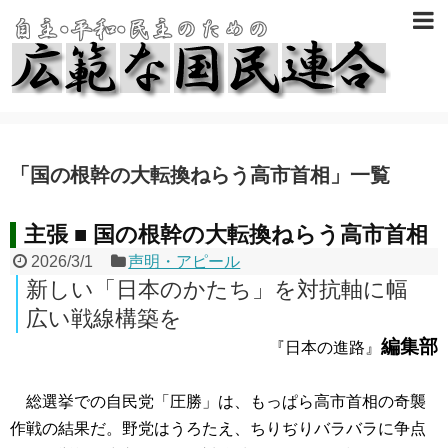
「
国の根幹の大転換ねらう高市首相
」
一覧
主張 ■ 国の根幹の大転換ねらう高市首相
2026/3/1
声明・アピール
新しい「日本のかたち」を対抗軸に幅
広い戦線構築を
編集部
『日本の進路』
総選挙での自民党「圧勝」は、もっぱら高市首相の奇襲
作戦の結果だ。野党はうろたえ、ちりぢりバラバラに争点