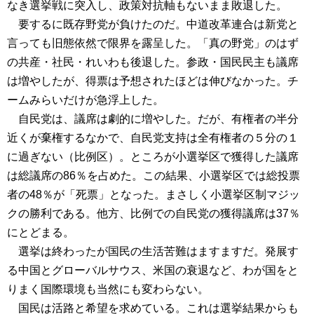
なき選挙戦に突入し、政策対抗軸もないまま敗退した。
要するに既存野党が負けたのだ。中道改革連合は新党と
言っても旧態依然で限界を露呈した。「真の野党」のはず
の共産・社民・れいわも後退した。参政・国民民主も議席
は増やしたが、得票は予想されたほどは伸びなかった。チ
ームみらいだけが急浮上した。
自民党は、議席は劇的に増やした。だが、有権者の半分
近くが棄権するなかで、自民党支持は全有権者の５分の１
に過ぎない（比例区）。ところが小選挙区で獲得した議席
は総議席の86％を占めた。この結果、小選挙区では総投票
者の48％が「死票」となった。まさしく小選挙区制マジッ
クの勝利である。他方、比例での自民党の獲得議席は37％
にとどまる。
選挙は終わったが国民の生活苦難はますますだ。発展す
る中国とグローバルサウス、米国の衰退など、わが国をと
りまく国際環境も当然にも変わらない。
国民は活路と希望を求めている。これは選挙結果からも