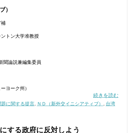
ブ）
官補
シントン大学准教授
新聞論説兼編集委員
ューヨーク州）
続きを読む
問題に関する提言
,
ＮＤ（新外交イニシアティブ）
,
台湾
場にする政府に反対しよう