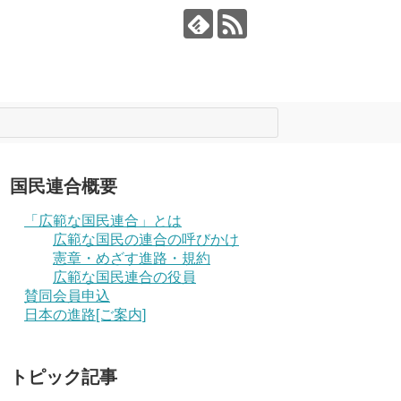
国民連合概要
「広範な国民連合」とは
広範な国民の連合の呼びかけ
憲章・めざす進路・規約
広範な国民連合の役員
賛同会員申込
日本の進路[ご案内]
トピック記事