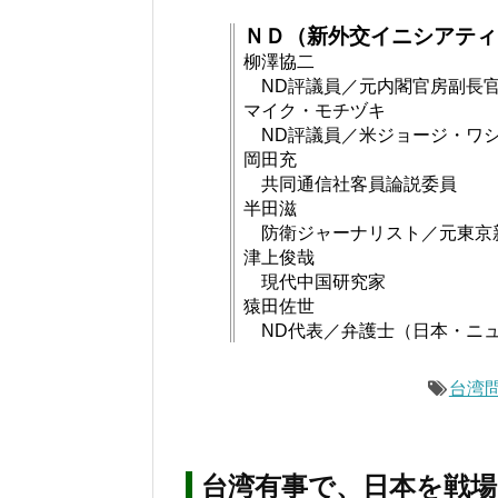
ＮＤ（新外交イニシアティ
柳澤協二
ND評議員／元内閣官房副長
マイク・モチヅキ
ND評議員／米ジョージ・ワ
岡田充
共同通信社客員論説委員
半田滋
防衛ジャーナリスト／元東京
津上俊哉
現代中国研究家
猿田佐世
ND代表／弁護士（日本・ニ
台湾
台湾有事で、日本を戦