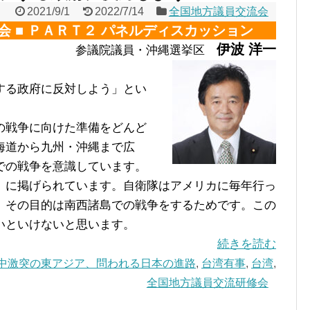
2021/9/1
2022/7/14
全国地方議員交流会
会 ■ ＰＡＲＴ２ パネルディスカッション
伊波 洋一
参議院議員・沖縄選挙区
する政府に反対しよう」とい
の戦争に向けた準備をどんど
海道から九州・沖縄まで広
での戦争を意識しています。
」に掲げられています。自衛隊はアメリカに毎年行っ
。その目的は南西諸島での戦争をするためです。この
いといけないと思います。
続きを読む
中激突の東アジア、問われる日本の進路
,
台湾有事
,
台湾
,
全国地方議員交流研修会