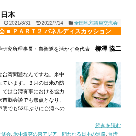
と日本
2021/8/31
2022/7/14
全国地方議員交流会
会 ■ ＰＡＲＴ２ パネルディスカッション
柳澤 協二
学研究所理事長・自衛隊を活かす会代表
は台湾問題なんですね。米中
れています。３月の日米の防
」では台湾有事における協力
米首脳会談でも焦点となり、
明でも52年ぶりに台湾への
続きを読む
研修会
,
米中激突の東アジア、問われる日本の進路
,
台湾