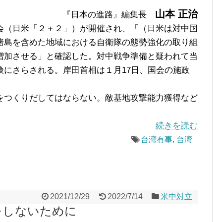
山本 正治
『日本の進路』編集長
（日米「２＋２」）が開催され、「（日米は対中国
諸島を含めた地域における自衛隊の態勢強化の取り組
増加させる」と確認した。対中戦争準備と疑われて当
険にさらされる。岸田首相は１月17日、国会の施政
。
つくりだしてはならない。敵基地攻撃能力獲得など
続きを読む
台湾有事
,
台湾
2021/12/29
2022/7/14
米中対立
をしないために