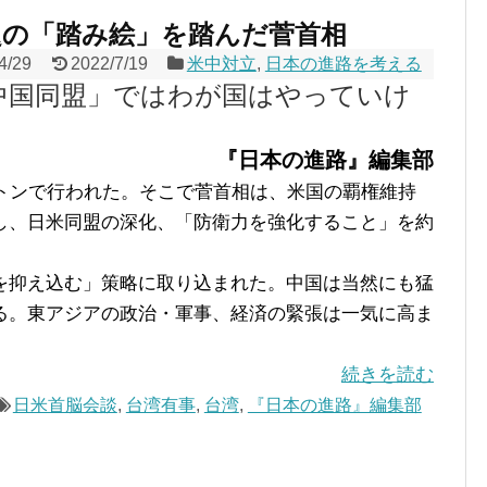
問題の「踏み絵」を踏んだ菅首相
4/29
2022/7/19
米中対立
,
日本の進路を考える
中国同盟」ではわが国はやっていけ
『日本の進路』編集部
トンで行われた。そこで菅首相は、米国の覇権維持
し、日米同盟の深化、「防衛力を強化すること」を約
抑え込む」策略に取り込まれた。中国は当然にも猛
る。東アジアの政治・軍事、経済の緊張は一気に高ま
続きを読む
日米首脳会談
,
台湾有事
,
台湾
,
『日本の進路』編集部