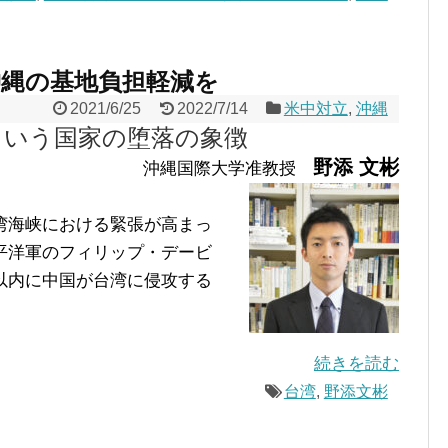
沖縄の基地負担軽減を
2021/6/25
2022/7/14
米中対立
,
沖縄
という国家の堕落の象徴
野添 文彬
沖縄国際大学准教授
湾海峡における緊張が高まっ
平洋軍のフィリップ・デービ
以内に中国が台湾に侵攻する
続きを読む
台湾
,
野添文彬