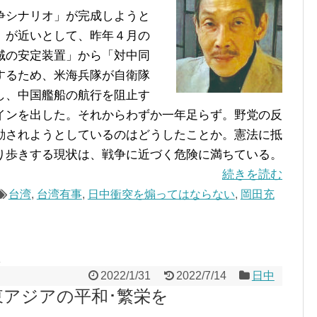
争シナリオ」が完成しようと
」が近いとして、昨年４月の
域の安定装置」から「対中同
するため、米海兵隊が自衛隊
し、中国艦船の航行を阻止す
インを出した。それからわずか一年足らず。野党の反
動されようとしているのはどうしたことか。憲法に抵
り歩きする現状は、戦争に近づく危険に満ちている。
続きを読む
台湾
,
台湾有事
,
日中衝突を煽ってはならない
,
岡田充
2022/1/31
2022/7/14
日中
東アジアの平和･繁栄を