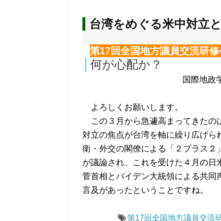
台湾をめぐる米中対立
第17回全国地方議員交流研修
何が心配か？
国際地政
よろしくお願いします。
この３月から急遽高まってきたの
対立の焦点が台湾を軸に繰り広げら
衛・外交の閣僚による「２プラス２
が議論され、これを受けた４月の日
菅首相とバイデン大統領による共同声
言及があったということですね。
第17回全国地方議員交流