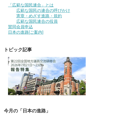
「広範な国民連合」とは
広範な国民の連合の呼びかけ
憲章・めざす進路・規約
広範な国民連合の役員
賛同会員申込
日本の進路[ご案内]
トピック記事
今月の「日本の進路」