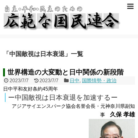
「
中国敵視は日本衰退
」
一覧
世界構造の大変動と日中関係の新段階
2023/7/7
2023/7/7
日中
,
国際情勢・政治
日中平和友好条約45周年
ー中国敵視は日本衰退を加速するー
アジアサイエンスパーク協会名誉会長・元神奈川県副知
久保 孝雄
事