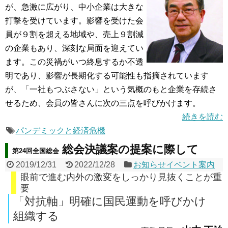
が、急激に広がり、中小企業は大きな
打撃を受けています。影響を受けた会
員が９割を超える地域や、売上９割減
の企業もあり、深刻な局面を迎えてい
ます。この災禍がいつ終息するか不透
明であり、影響が長期化する可能性も指摘されています
が、「一社もつぶさない」という気概のもと企業を存続さ
せるため、会員の皆さんに次の三点を呼びかけます。
続きを読む
パンデミックと経済危機
総会決議案の提案に際して
第24回全国総会
2019/12/31
2022/12/28
お知らせイベント案内
眼前で進む内外の激変をしっかり見抜くことが重
要
「対抗軸」明確に国民運動を呼びかけ
組織する