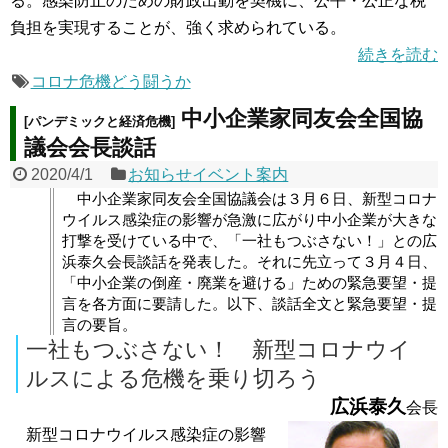
る。感染防止のための財政出動を契機に、公平・公正な税
負担を実現することが、強く求められている。
続きを読む
コロナ危機どう闘うか
中小企業家同友会全国協
[パンデミックと経済危機]
議会会長談話
2020/4/1
お知らせイベント案内
中小企業家同友会全国協議会は３月６日、新型コロナ
ウイルス感染症の影響が急激に広がり中小企業が大きな
打撃を受けている中で、「一社もつぶさない！」との広
浜泰久会長談話を発表した。それに先立って３月４日、
「中小企業の倒産・廃業を避ける」ための緊急要望・提
言を各方面に要請した。以下、談話全文と緊急要望・提
言の要旨。
一社もつぶさない！ 新型コロナウイ
ルスによる危機を乗り切ろう
広浜泰久
会長
新型コロナウイルス感染症の影響