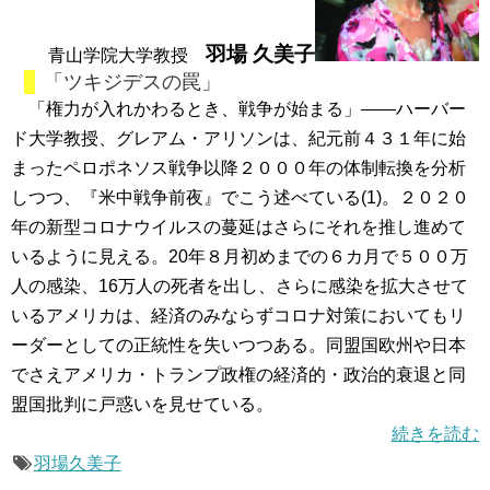
羽場 久美子
青山学院大学教授
「ツキジデスの罠」
「権力が入れかわるとき、戦争が始まる」――ハーバー
ド大学教授、グレアム・アリソンは、紀元前４３１年に始
まったペロポネソス戦争以降２０００年の体制転換を分析
しつつ、『米中戦争前夜』でこう述べている(1)。２０２０
年の新型コロナウイルスの蔓延はさらにそれを推し進めて
いるように見える。20年８月初めまでの６カ月で５００万
人の感染、16万人の死者を出し、さらに感染を拡大させて
いるアメリカは、経済のみならずコロナ対策においてもリ
ーダーとしての正統性を失いつつある。同盟国欧州や日本
でさえアメリカ・トランプ政権の経済的・政治的衰退と同
盟国批判に戸惑いを見せている。
続きを読む
羽場久美子