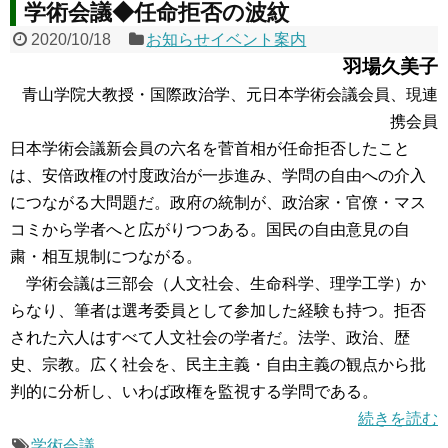
学術会議◆任命拒否の波紋
2020/10/18
お知らせイベント案内
羽場久美子
青山学院大教授・国際政治学、元日本学術会議会員、現連
携会員
日本学術会議新会員の六名を菅首相が任命拒否したこと
は、安倍政権の忖度政治が一歩進み、学問の自由への介入
につながる大問題だ。政府の統制が、政治家・官僚・マス
コミから学者へと広がりつつある。国民の自由意見の自
粛・相互規制につながる。
学術会議は三部会（人文社会、生命科学、理学工学）か
らなり、筆者は選考委員として参加した経験も持つ。拒否
された六人はすべて人文社会の学者だ。法学、政治、歴
史、宗教。広く社会を、民主主義・自由主義の観点から批
判的に分析し、いわば政権を監視する学問である。
続きを読む
学術会議