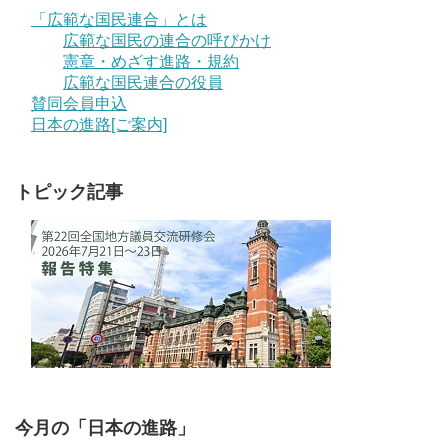
「広範な国民連合」とは
広範な国民の連合の呼びかけ
憲章・めざす進路・規約
広範な国民連合の役員
賛同会員申込
日本の進路[ご案内]
トピック記事
今月の「日本の進路」