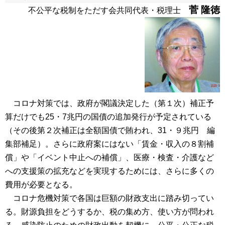
菅 隆徳
不公平な税制をただす会共同代表・税理士
コロナ対策では、政府が閣議決定した（第１次）補正予
算だけでも25・7兆円の国債の追加発行が予定されている
（その後第２次補正は全額国債で賄われ、31・９兆円 編
集部補足）。さらに政府案にはない「賃金・収入の８割補
償」や「イベント中止への補償」、医療・検査・介護など
への支援策の拡充などを実現するためには、さらに多くの
費用が必要となる。
コロナ危機対策で各国は巨額の財政支出に踏み切ってい
る。財源負担をどうするか、税の集め方、使い方が問われ