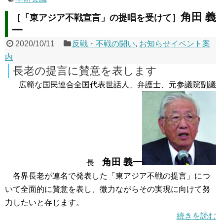
角田 義
［「東アジア不戦宣言」の提唱を受けて］
一
2020/10/11
反戦・不戦の闘い
,
お知らせイベント案
内
長老の提言に賛意を表します
広範な国民連合全国代表世話人、弁護士、元参議院副議
角田 義一
長
各界長老が連名で発表した「東アジア不戦の提言」につ
いて全面的に賛意を表し、微力ながらその実現に向けて努
力したいと存じます。
続きを読む