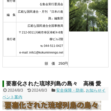
発行者
る集会実行委員会
広範な国民連合・月刊 『日本の進
編 集
路』編集部
広範な国民連合全国事務局
〒212-0011川崎市幸区幸町4-8青
発行者
柳ビル2階
℡ 044-511-0427
e-mail: info1@kokuminrengo.net
頒 価 250円
要塞化された琉球列島の島々 高橋 愛
2024/8/3
2024/8/3
安全保障・防衛
,
お知らせイ
ベント案内