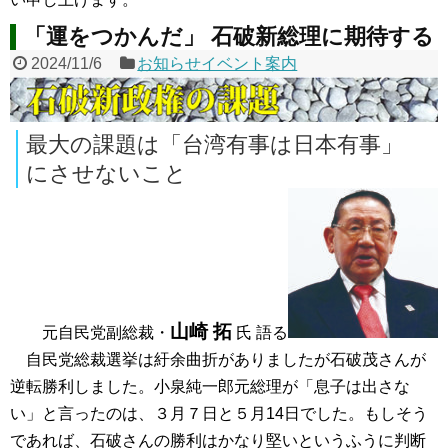
「運をつかんだ」 石破新総理に期待する
2024/11/6
お知らせイベント案内
最大の課題は「台湾有事は日本有事」
にさせないこと
山崎 拓
元自民党副総裁・
氏 語る
自民党総裁選挙は紆余曲折がありましたが石破茂さんが
逆転勝利しました。小泉純一郎元総理が「息子は出さな
い」と言ったのは、３月７日と５月14日でした。もしそう
であれば、石破さんの勝利はかなり堅いというふうに判断