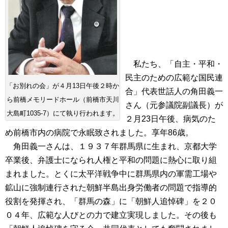
私たち、「自主・平和・
民主のための広範な国民連
「お別れの会」が４月13日午後２時か
合」代表世話人の角田義一
ら前橋メモリードホール（前橋市天川
さん（元参議院副議長）が
大島町1035-7）にて執り行われます。
２月23日午後、病気のた
め前橋市内の病院で永眠致されました。享年86歳。
角田義一さんは、１９３７年群馬県に生まれ、京都大学
卒業後、弁護士になられ人権と平和の問題に熱心に取り組
まれました。とくに太平洋戦争中に群馬県内の軍需工場や
鉱山に強制連行された朝鮮半島出身労働者の問題で指導的
役割を発揮され、「群馬の森」に「朝鮮人追悼碑」を２０
０４年、広範な人びとの力で建立実現しました。その後も