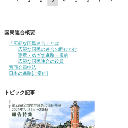
1
2
3
4
5
6
7
国民連合概要
「広範な国民連合」とは
広範な国民の連合の呼びかけ
憲章・めざす進路・規約
広範な国民連合の役員
賛同会員申込
日本の進路[ご案内]
トピック記事