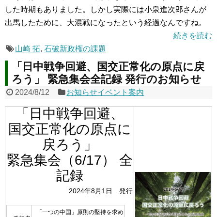
した時期もありました。しかし実際には小泉進次郎さんが
出馬したために、大混戦になったという経過なんですね。
続きを読む
山崎 拓
,
石破新政権の課題
「日中戦争回避、国交正常化の原点に戻
ろう」 緊急集会全記録 発行のお知らせ
2024/8/12
お知らせイベント案内
「日中戦争回避、
国交正常化の原点に
戻ろう」
緊急集会（6/17） 全
記録
2024年8月1日 発行
「一つの中国」原則の堅持を求め