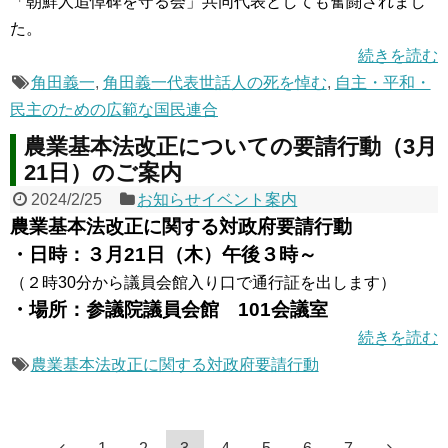
「朝鮮人追悼碑を守る会」共同代表としても奮闘されまし
た。
続きを読む
角田義一
,
角田義一代表世話人の死を悼む
,
自主・平和・
民主のための広範な国民連合
農業基本法改正についての要請行動（3月
21日）のご案内
2024/2/25
お知らせイベント案内
農業基本法改正に関する対政府要請行動
・日時：３月21日（木）午後３時～
（２時30分から議員会館入り口で通行証を出します）
・場所：参議院議員会館 101会議室
続きを読む
農業基本法改正に関する対政府要請行動