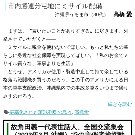
市内勝連分屯地にミサイル配備
高橋 愛
沖縄県うるま市（30代）
まずは、〝言いたいことがありすぎる〟に尽きます。列
挙させていただくと――、
ミサイルに税金を使わないでほしい。もっと私たちの暮
らしに身近な社会保障を実現してほしい。「私のお金でミ
サイル買うな、軍事よりも生活」
どうせ、アメリカが使用・製造中止して持て余している
格落ち戦闘機を買うのだろう。この手のアメリカによる日
本の軍事支配政治、沖縄県内での事故多発をいつまで繰り
返すのだろう。
続きを読む
要塞化された琉球列島の島々
,
高橋愛
故角田義一代表世話人、全国交流集会
（2023年3月-沖縄）での主催者挨拶動