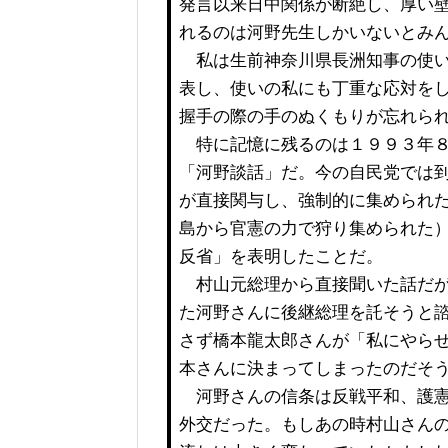
発言以来日中関係が断絶し、厚い
れるのは河野先生しかいないとみ
私は生前神奈川県長洲知事の使い
表し、使いの私にも丁重な応対を
握手の際の手のぬくもりが忘れら
特に記憶に残るのは１９９３年８
「河野談話」だ。今の自民党では
が直接関与し、強制的に集められ
島から官憲の力で狩り集められた
反省」を表明したことだ。
村山元総理から直接聞いた話だが
た河野さんに後継総理を託そうと
さず橋本龍太郎さんが「私にやら
本さんに決まってしまったのだそ
河野さんの信条は反戦平和、護憲
外交だった。もしあの時村山さん