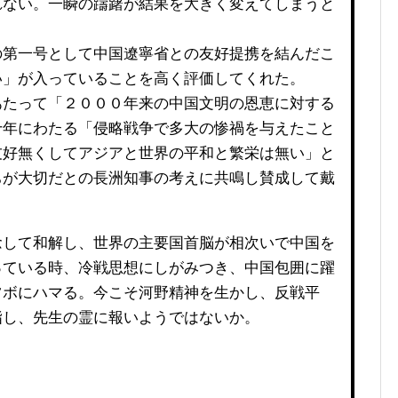
れない。一瞬の躊躇が結果を大きく変えてしまうと
第一号として中国遼寧省との友好提携を結んだこ
い」が入っていることを高く評価してくれた。
たって「２０００年来の中国文明の恩恵に対する
十年にわたる「侵略戦争で多大の惨禍を与えたこと
友好無くしてアジアと世界の平和と繁栄は無い」と
ちが大切だとの長洲知事の考えに共鳴し賛成して戴
して和解し、世界の主要国首脳が相次いで中国を
っている時、冷戦思想にしがみつき、中国包囲に躍
ツボにハマる。今こそ河野精神を生かし、反戦平
指し、先生の霊に報いようではないか。