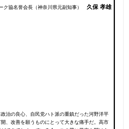
久保 孝雄
パーク協名誉会長（神奈川県元副知事）
政治の良心、自民党ハト派の重鎮だった河野洋平
打開、改善を願うものにとって大きな痛手だ。高市