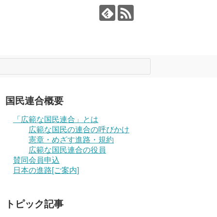
国民連合概要
「広範な国民連合」とは
広範な国民の連合の呼びかけ
憲章・めざす進路・規約
広範な国民連合の役員
賛同会員申込
日本の進路[ご案内]
トピック記事