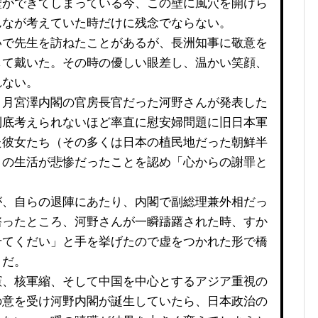
壁ができてしまっている今、この壁に風穴を開けら
んなが考えていた時だけに残念でならない。
で先生を訪ねたことがあるが、長洲知事に敬意を
して戴いた。その時の優しい眼差し、温かい笑顔、
れない。
月宮澤内閣の官房長官だった河野さんが発表した
到底考えられないほど率直に慰安婦問題に旧日本軍
た彼女たち（その多くは日本の植民地だった朝鮮半
）の生活が悲惨だったことを認め「心からの謝罪と
、自らの退陣にあたり、内閣で副総理兼外相だっ
諮ったところ、河野さんが一瞬躊躇された時、すか
せてくだい」と手を挙げたので虚をつかれた形で橋
うだ。
、核軍縮、そして中国を中心とするアジア重視の
の意を受け河野内閣が誕生していたら、日本政治の