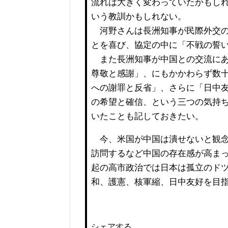
流れは大きく変わっていたかもし
いう教訓かもしれない。
河野さんは長洲知事が民際外交の
とを喜び、協定の中に「不戦の誓
また長洲知事が中国との交流にあ
尊敬と感謝」、にもかかわらず数
への謝罪と反省」、さらに「日中
の希望と確信、という三つの気持
いたことも記しておきたい。
今、米国が中国は潰せないと観念
訪問するなど中国の存在感が高ま
起の高市政治では日本は孤立のド
和、護憲、核軍縮、日中友好を目
シェアする