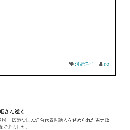
河野洋平
ao
政矩さん逝く
務局 広範な国民連合代表世話人を務められた吉元政
8歳で逝去した。