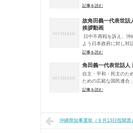
記事を読む
故角田義一代表世話人
挨拶動画
日中不再戦を訴え、沖
よう日本政府に対し対話
記事を読む
角田義一代表世話人
自主・平和・民主のた
ための広範な国民連合」
記事を読む
沖縄県知事選挙（９月13日投開票