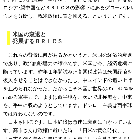
ロシア･親中国などＢＲＩＣＳの影響下にあるグローバルサ
ウスを分断し、親米政権に置き換える、ということです。
米国の衰退と
発展するＢＲＩＣＳ
これらの背景に何があるかというと、米国の経済的衰退
であり、政治的影響力の縮小です。米国は今、経済危機に
陥っています。昨年１年間試みた高関税政策は米国経済を
復興させることはできなかったし、中国インドの追い上げ
を止められなかった。だからこそ米国は世界の35︱40％を
占める軍事力で、まずは西半球を、次いで北極海を、中東
を、手中に収めようとしています。ドンロー主義は西半球
では終わらないのです。
日本も同様です。日本経済は急速に衰退に向かっていま
す。高市さんは政権に就いた時、「日米の黄金時代」、
「日本を強く豊かな国にする」と勇ましい言葉を掲げまし