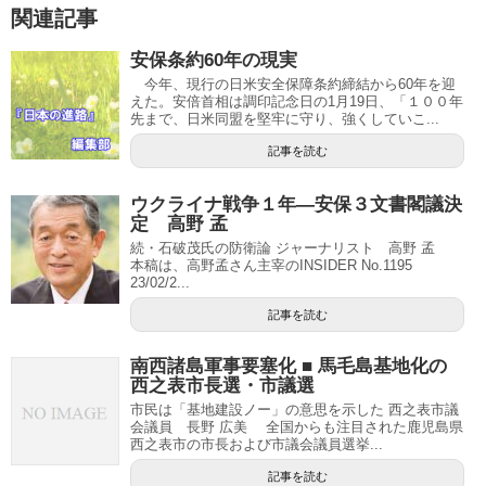
関連記事
安保条約60年の現実
今年、現行の日米安全保障条約締結から60年を迎
えた。安倍首相は調印記念日の1月19日、「１００年
先まで、日米同盟を堅牢に守り、強くしていこ...
記事を読む
ウクライナ戦争１年―安保３文書閣議決
定 高野 孟
続・石破茂氏の防衛論 ジャーナリスト 高野 孟
本稿は、高野孟さん主宰のINSIDER No.1195
23/02/2...
記事を読む
南西諸島軍事要塞化 ■ 馬毛島基地化の
西之表市長選・市議選
市民は「基地建設ノー」の意思を示した 西之表市議
会議員 長野 広美 全国からも注目された鹿児島県
西之表市の市長および市議会議員選挙...
記事を読む