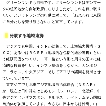
グリーンランドも同様です。グリーンランドはデンマー
クの植民地から自治政府になりましたが、これを買い取り
たい、というトランプの行動に対して、「われわれは米国
に自分たちを売り渡さない」と宣言しています。
発展する地域連携
アジアでも中国、インドが結集して、上海協力機構（Ｓ
ＣＯ）あるいはＲＣＥＰ（地域的な包括的経済連携）とい
う経済同盟をつくり、一帯一路という形で周りの国々に経
済的な投資を行い、インフラ整備をしながら、カンボジ
ア、ラオス、中央アジア、そしてアフリカ諸国を発展させ
ていっています。
東アジアでも北東アジア地域自治体連合（ＮＥＡＲ）
が、現在は日中韓をはじめモンゴル、ロシア、北朝鮮、中
央アジア（カザフスタン、キルギス）、ベトナム９カ国91
自治体が参加しています。今さらに日本からは沖縄、山