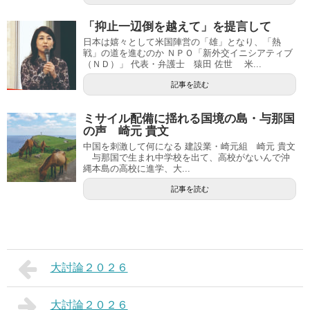
「抑止一辺倒を越えて」を提言して
日本は嬉々として米国陣営の「雄」となり、「熱
戦」の道を進むのか ＮＰＯ「新外交イニシアティブ
（ＮＤ）」 代表・弁護士 猿田 佐世 米...
記事を読む
ミサイル配備に揺れる国境の島・与那国
の声 崎元 貴文
中国を刺激して何になる 建設業・崎元組 崎元 貴文
与那国で生まれ中学校を出て、高校がないんで沖
縄本島の高校に進学、大...
記事を読む
大討論２０２６
大討論２０２６