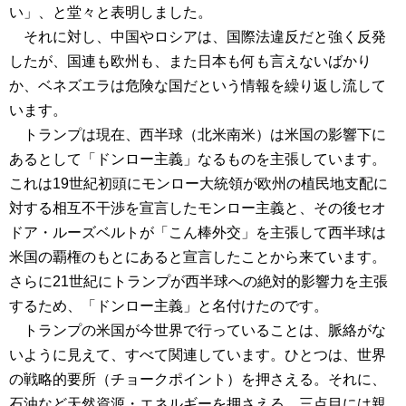
い」、と堂々と表明しました。
それに対し、中国やロシアは、国際法違反だと強く反発
したが、国連も欧州も、また日本も何も言えないばかり
か、ベネズエラは危険な国だという情報を繰り返し流して
います。
トランプは現在、西半球（北米南米）は米国の影響下に
あるとして「ドンロー主義」なるものを主張しています。
これは19世紀初頭にモンロー大統領が欧州の植民地支配に
対する相互不干渉を宣言したモンロー主義と、その後セオ
ドア・ルーズベルトが「こん棒外交」を主張して西半球は
米国の覇権のもとにあると宣言したことから来ています。
さらに21世紀にトランプが西半球への絶対的影響力を主張
するため、「ドンロー主義」と名付けたのです。
トランプの米国が今世界で行っていることは、脈絡がな
いように見えて、すべて関連しています。ひとつは、世界
の戦略的要所（チョークポイント）を押さえる。それに、
石油など天然資源・エネルギーを押さえる。三点目には親