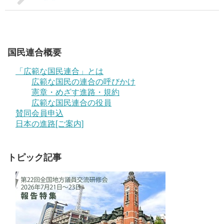
国民連合概要
「広範な国民連合」とは
広範な国民の連合の呼びかけ
憲章・めざす進路・規約
広範な国民連合の役員
賛同会員申込
日本の進路[ご案内]
トピック記事